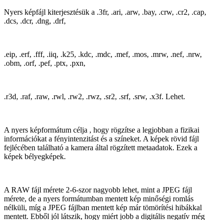
Nyers képfájl kiterjesztésük
a .3fr, .ari, .arw, .bay, .crw, .cr2, .cap,
.dcs, .dcr, .dng, .drf,
.eip, .erf, .fff, .iiq, .k25, .kdc, .mdc, .mef, .mos, .mrw, .nef, .nrw,
.obm, .orf, .pef, .ptx, .pxn,
.r3d, .raf, .raw, .rwl, .rw2, .rwz, .sr2, .srf, .srw, .x3f. Lehet.
A nyers képformátum célja , hogy rögzítse a legjobban a fizikai
információkat a fényintenzitást és a színeket. A képek rövid fájl
fejlécében található a kamera által rögzített metaadatok. Ezek a
képek bélyegképek.
A RAW fájl mérete 2-6-szor nagyobb lehet, mint a JPEG fájl
mérete, de a nyers formátumban mentett kép minőségi romlás
nélküli, míg a JPEG fájlban mentett kép már tömörítési hibákkal
mentett. Ebből jól látszik, hogy miért jobb a digitális negatív még