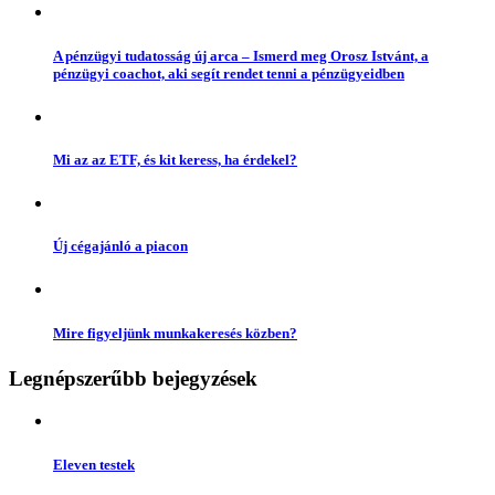
A pénzügyi tudatosság új arca – Ismerd meg Orosz Istvánt, a
pénzügyi coachot, aki segít rendet tenni a pénzügyeidben
Mi az az ETF, és kit keress, ha érdekel?
Új cégajánló a piacon
Mire figyeljünk munkakeresés közben?
Legnépszerűbb bejegyzések
Eleven testek