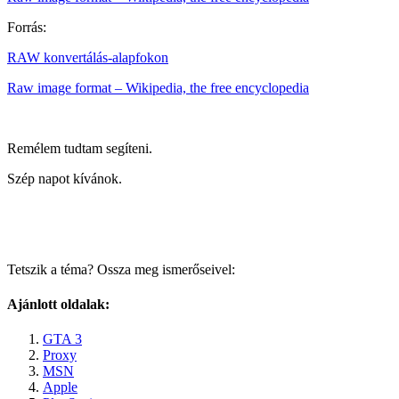
Forrás:
RAW konvertálás-alapfokon
Raw image format – Wikipedia, the free encyclopedia
Remélem tudtam segíteni.
Szép napot kívánok.
Tetszik a téma? Ossza meg ismerőseivel:
Ajánlott oldalak:
GTA 3
Proxy
MSN
Apple