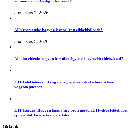
kommunikációt a digitális másod?
augusztus 7, 2026
AI hírbemondó: hogyan lesz az írott cikkekből videó
augusztus 5, 2026
AI klón videók: hogyan lesz több ügyfeled kevesebb videózással?
ETF befektetések – Az egyik legnépszerűbb út a hosszú távú
vagyonépítéshez
ETF Kurzus: Hogyan tanulj meg profi módon ETF-ekbe fektetni, és
építs stabil, hosszú távú portfóliót?
Oldalak