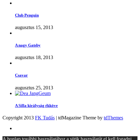
Club Penguin
augusztus 15, 2013
A nagy Gatsby
augusztus 18, 2013
Csavar
augusztus 25, 2013
A Silla királyság ékköve
Copyright 2013
FK Tudás
| tdMagazine Theme by
tdThemes
A honlap további használatához a sütik használatát el kell fogadni.