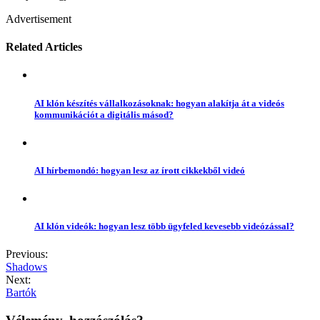
Advertisement
Related Articles
AI klón készítés vállalkozásoknak: hogyan alakítja át a videós
kommunikációt a digitális másod?
AI hírbemondó: hogyan lesz az írott cikkekből videó
AI klón videók: hogyan lesz több ügyfeled kevesebb videózással?
Previous:
Shadows
Next:
Bartók