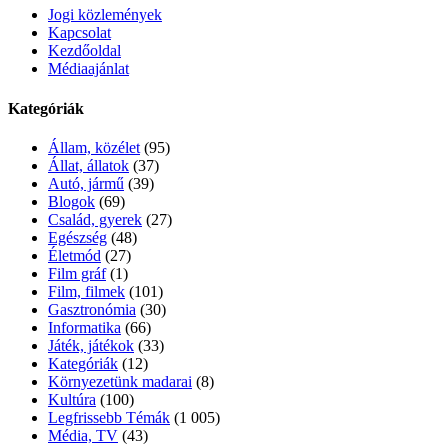
Jogi közlemények
Kapcsolat
Kezdőoldal
Médiaajánlat
Kategóriák
Állam, közélet
(95)
Állat, állatok
(37)
Autó, jármű
(39)
Blogok
(69)
Család, gyerek
(27)
Egészség
(48)
Életmód
(27)
Film gráf
(1)
Film, filmek
(101)
Gasztronómia
(30)
Informatika
(66)
Játék, játékok
(33)
Kategóriák
(12)
Környezetünk madarai
(8)
Kultúra
(100)
Legfrissebb Témák
(1 005)
Média, TV
(43)