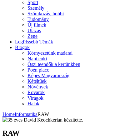
Sport
Személy
Szórakozás, hobbi
Tudomány
Új filmek
Utazas
Zene
Legfrissebb Témák
Blogok
Környezetünk madarai
Napi cuki
Őszi teendők a kertünkben
Poén placc
Képes Magyarország
Kétéltűek
Növények
Rovarok
Virágok
Halak
Home
Informatika
RAW
RAW