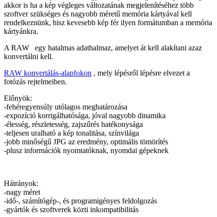
akkor is ha a kép végleges változatának megjelenítéséhez több
szoftver szükséges és nagyobb méretű memória kártyával kell
rendelkeznünk, hisz kevesebb kép fér ilyen formátumban a memória
kártyánkra.
A RAW egy hatalmas adathalmaz, amelyet át kell alakítani azaz
konvertálni kell.
RAW konvertálás-alapfokon
, mely lépésről lépésre elvezet a
fotózás rejtelmeiben.
Előnyök:
-fehéregyensúly utólagos meghatározása
-expozíció korrigálhatósága, jóval nagyobb dinamika
-élesség, részletesség, zajszűrés hatékonysága
-teljesen uralható a kép tonalitása, színvilága
-jobb minőségű JPG az eredmény, optimális tömörítés
-plusz információk nyomtatóknak, nyomdai gépeknek
Hátrányok:
-nagy méret
-idő-, számítógép-, és programigényes feldolgozás
-gyártók és szoftverek közti inkompatibilitás