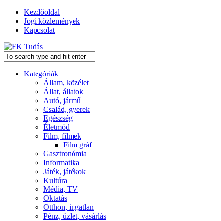
Kezdőoldal
Jogi közlemények
Kapcsolat
Kategóriák
Állam, közélet
Állat, állatok
Autó, jármű
Család, gyerek
Egészség
Életmód
Film, filmek
Film gráf
Gasztronómia
Informatika
Játék, játékok
Kultúra
Média, TV
Oktatás
Otthon, ingatlan
Pénz, üzlet, vásárlás