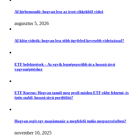
AI hírbemondó: hogyan lesz az írott cikkekből videó
augusztus 5, 2026
AI klón videók: hogyan lesz több ügyfeled kevesebb videózással?
ETF befektetések – Az egyik legnépszerűbb út a hosszú távú
vagyonépítéshez
ETF Kurzus: Hogyan tanulj meg profi módon ETF-ekbe fektetni, és
építs stabil, hosszú távú portfóliót?
Hogyan segít egy magántanár a megfelelő tudás megszerzésében?
november 10, 2025