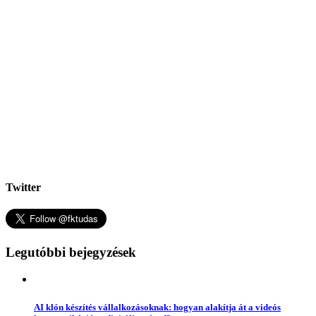
Twitter
Legutóbbi bejegyzések
AI klón készítés vállalkozásoknak: hogyan alakítja át a videós