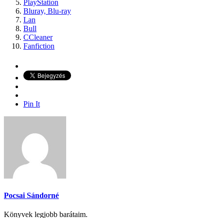
PlayStation
Bluray, Blu-ray
Lan
Bull
CCleaner
Fanfiction
Pin It
Pocsai Sándorné
Könyvek legjobb barátaim.