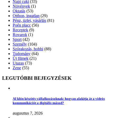
Napi cuki
(33)
Növények
(1)
Oktatás
(53)
Otthon, ingatlan
(29)
Pénz, üzlet, vásárlás
(81)
Poén placc
(56)
Receptek
(9)
Rovarok
(1)
Sport
(42)
Személy
(104)
Szórakozás, hobbi
(88)
Tudomány
(64)
Új filmek
(21)
Utazas
(73)
Zene
(55)
LEGUTÓBBI BEJEGYZÉSEK
AI klón készítés vállalkozásoknak: hogyan alakítja át a videós
kommunikációt a digitális másod?
augusztus 7, 2026