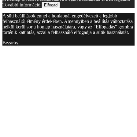
További információ
Elfogad
A süti beállítások ennél a honlapnál engedélyezett a legjobb
felhasználói élmény érdekében. Amennyiben a beállítás változtatása
nélkül kerül sor a honlap használatára, vagy az "Elfogadás" gombra
történik kattintás, azzal a felhasználó elfogadja a sütik használatát.
Bezárás