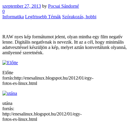
szeptember 27, 2013
by
Pocsai Sándorné
0
Informatika
Legfrissebb Témák
Szórakozás, hobbi
RAW nyes kép formátumot jelent, olyan mintha egy film negatív
lenne. Digitális negatívnak is nevezik. Itt az a cél, hogy minimális
adatvesztéssel készüljön a kép, melyet aztán konvertálunk olyanná,
amilyenné szeretnénk.
Előtte
forrás:http://enesalinux.blogspot.hu/2012/01/egy-
fotos-es-linux.html
utána
forrás:
http://enesalinux.blogspot.hu/2012/01/egy-
fotos-es-linux.html