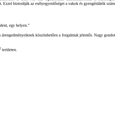
ét. Ezzel biztosítják az esélyegyenlőséget a vakok és gyengénlátók számá
dent, egy helyen.”
ős árengedményeiknek köszönhetően a forgalmuk jelentős. Nagy gondot 
2
területen.