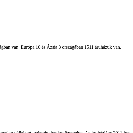
szágban van. Európa 10 és Ázsia 3 országában 1511 áruházuk van.
gatlan vállalatot, valamint bankot üzemeltet. Az áruházlánc 2011-ben