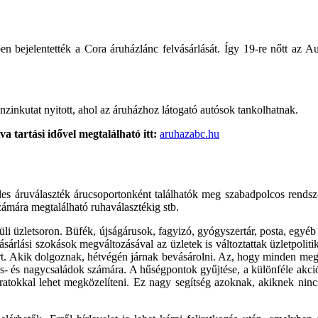
en bejelentették a Cora áruházlánc felvásárlását. Így 19-re nőtt az
inkutat nyitott, ahol az áruházhoz látogató autósok tankolhatnak.
 tartási idővel megtalálható itt:
aruhazabc.hu
es áruválaszték árucsoportonként találhatók meg szabadpolcos rendsz
számára megtalálható ruhaválasztékig stb.
üli üzletsoron. Büfék, újságárusok, fagyizó, gyógyszertár, posta, egyéb 
árlási szokások megváltozásával az üzletek is változtattak üzletpoliti
t. Akik dolgoznak, hétvégén járnak bevásárolni. Az, hogy minden megt
s- és nagycsaládok számára. A hűségpontok gyűjtése, a különféle akció
tokkal lehet megközelíteni. Ez nagy segítség azoknak, akiknek nincs au