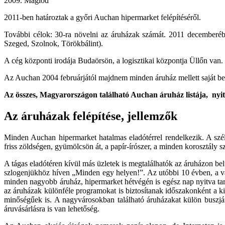
2009. Maglód
2011-ben határoztak a győri Auchan hipermarket felépítéséről.
További célok: 30-ra növelni az áruházak számát. 2011 decemberéb
Szeged, Szolnok, Törökbálint).
A cég központi irodája Budaörsön, a logisztikai központja Üllőn van.
Az Auchan 2004 februárjától majdnem minden áruház mellett saját benz
Az összes, Magyarországon található Auchan áruház listája, nyitva
Az áruházak felépítése, jellemzők
Minden Auchan hipermarket hatalmas eladótérrel rendelkezik. A szél
friss zöldségen, gyümölcsön át, a papír-írószer, a minden korosztály 
A tágas eladótéren kívül más üzletek is megtalálhatók az áruházon bel
szlogenjükhöz híven „Minden egy helyen!”. Az utóbbi 10 évben, a vás
minden nagyobb áruház, hipermarket hétvégén is egész nap nyitva tar
az áruházak különféle programokat is biztosítanak időszakonként a ki
minőségűek is. A nagyvárosokban található áruházakat külön buszjára
áruvásárlásra is van lehetőség.