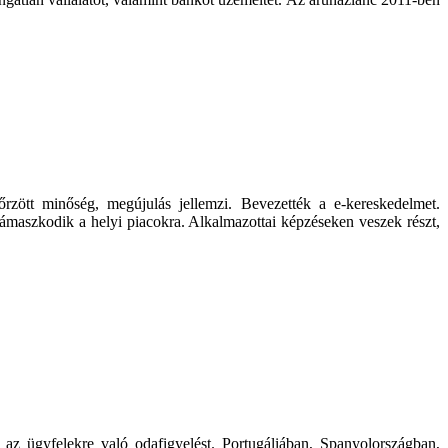
.
rzött minőség, megújulás jellemzi. Bevezették a e-kereskedelmet.
támaszkodik a helyi piacokra. Alkalmazottai képzéseken veszek részt,
 az ügyfelekre való odafigyelést. Portugáliában, Spanyolországban,