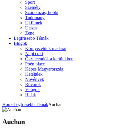
Sport
Személy
Szórakozás, hobbi
Tudomány
Új filmek
Utazas
Zene
Legfrissebb Témák
Blogok
Környezetünk madarai
Napi cuki
Őszi teendők a kertünkben
Poén placc
Képes Magyarország
Kétéltűek
Növények
Rovarok
Virágok
Halak
Home
Legfrissebb Témák
Auchan
Auchan