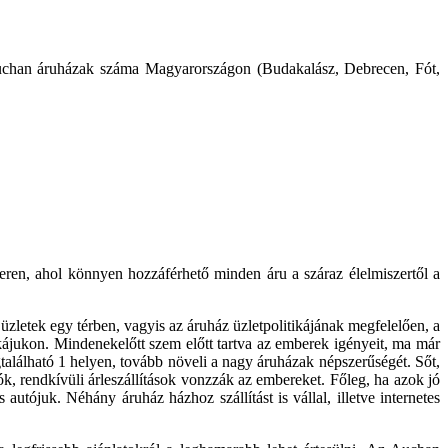
 Auchan áruházak száma Magyarországon (Budakalász, Debrecen, Fót,
eren, ahol könnyen hozzáférhető minden áru a száraz élelmiszertől a
üzletek egy térben, vagyis az áruház üzletpolitikájának megfelelően, a
kájukon. Mindenekelőtt szem előtt tartva az emberek igényeit, ma már
alálható 1 helyen, tovább növeli a nagy áruházak népszerűségét. Sőt,
k, rendkívüli árleszállítások vonzzák az embereket. Főleg, ha azok jó
tójuk. Néhány áruház házhoz szállítást is vállal, illetve internetes