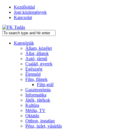
Kezdőoldal
Jogi közlemények
Kapcsolat
Kategóriák
Állam, közélet
Állat, állatok
Autó, jármű
Család, gyerek
Egészség
Életmód
Film, filmek
Film gráf
Gasztronómia
Informatika
Játék, játékok
Kultúra
Média, TV
Oktatás
Otthon, ingatlan
Pénz, üzlet, vásárlás