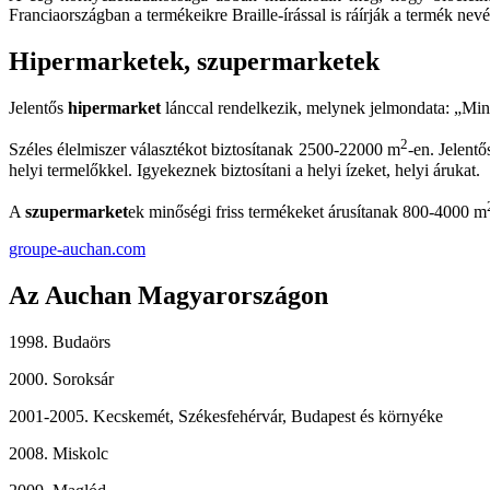
Franciaországban a termékeikre Braille-írással is ráírják a termék nev
Hipermarketek, szupermarketek
Jelentős
hipermarket
lánccal rendelkezik, melynek jelmondata: „Min
2
Széles élelmiszer választékot biztosítanak 2500-22000 m
-en. Jelent
helyi termelőkkel. Igyekeznek biztosítani a helyi ízeket, helyi árukat.
A
szupermarket
ek minőségi friss termékeket árusítanak 800-4000 m
groupe-auchan.com
Az Auchan Magyarországon
1998. Budaörs
2000. Soroksár
2001-2005. Kecskemét, Székesfehérvár, Budapest és környéke
2008. Miskolc