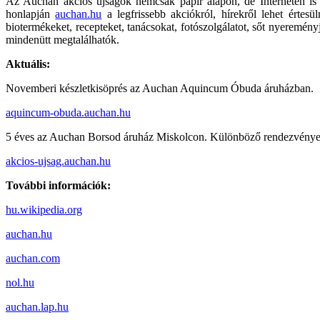
Az Auchan akciós újságok nemcsak papír alapon, de Interneten is el
honlapján
auchan.hu
a legfrissebb akciókról, hírekről lehet értes
biotermékeket, recepteket, tanácsokat, fotószolgálatot, sőt nyeremén
mindenütt megtalálhatók.
Aktuális:
Novemberi készletkisöprés az Auchan Aquincum Óbuda áruházban.
aquincum-obuda.auchan.hu
5 éves az Auchan Borsod áruház Miskolcon. Különböző rendezvényekkel
akcios-ujsag.auchan.hu
További információk:
hu.wikipedia.org
auchan.hu
auchan.com
nol.hu
auchan.lap.hu