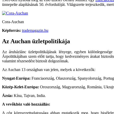
ünnepelte alapításának 50. évfordulóját. Világszerte terjeszkedik, me
Cora-Auchan
Képforrás:
trademagazin.hu
Az Auchan üzletpolitikája
Az áruházlánc üzletpolitikájának lényege, egyben különlegessége
Árpolitikájában szem előtt tartja, hogy kedvezményes árakat biztosí
valamint részesedést biztosít dolgozóinak.
Az Auchan 13 országban van jelen, melyek a következők:
Nyugat-Európa:
Franciaország, Olaszország, Spanyolország, Portu
Közép-Kelet-Európa:
Oroszország, Magyarország, Románia, Ukrajn
Ázsia:
Kína, Tajvan, India.
A vevőkhöz való hozzáállás:
A cég környezettudatossága abban mutatkozik meg, hogy bioélelmisz