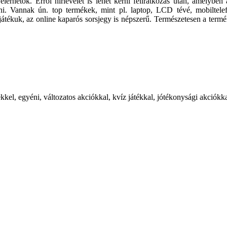
érhetők. Erről hírlevelet is lehet kérni feliratkozás után, amelyben 
ülni. Vannak ún. top termékek, mint pl. laptop, LCD tévé, mobiltel
yjátékuk, az online kaparós sorsjegy is népszerű. Természetesen a termé
, egyéni, változatos akciókkal, kvíz játékkal, jótékonysági akciókkal