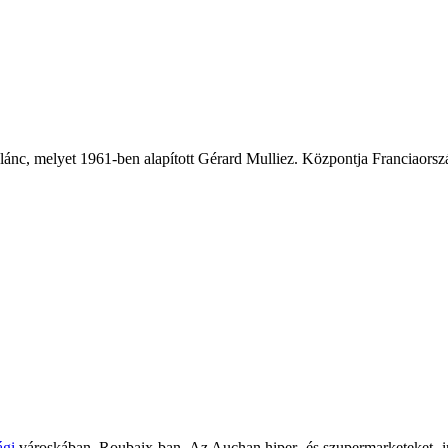
zlánc, melyet 1961-ben alapított Gérard Mulliez. Központja Franciaor
ági
városkában, Roubaix-ban. Az Auchan hiper- és szupermarketeket, in