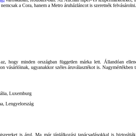
rt nemcsak a Cora, hanem a Metro áruházláncot is szeretnék felvásárolni
 az, hogy minden országban független márka lett. Állandóan ellenő
tson vásárlóinak, ugyanakkor széles áruválasztékot is. Nagymértékben 
gália, Luxemburg
a, Lengyelország
ereket is árul. Ma már táplálkozási tanácsadásokkal is biztosítják