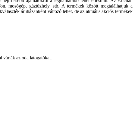
a legfrissebb ajánlatokról a leghamarabb lehet értesülni. Az Auchan
efon, mosógép, gáztűzhely, stb. A termékek között megtalálhatjuk a
kválaszték áruházanként változó lehet, de az aktuális akciós termékek
 várják az oda látogatókat.