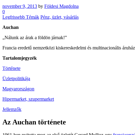
november 9, 2013
by
Földesi Magdolna
0
Legfrissebb Témák
Pénz, üzlet, vásárlás
Auchan
„Nálunk az árak a földön járnak!”
Francia eredetű nemzetközi kiskereskedelmi és multinacionális áruhá
Tartalomjegyzék
Története
Üzletpolitikája
Magyarországon
Hipermarket, szupermarket
Jellemzők
Az Auchan története
1961-ben nyitotta meg az első üzletét Gerard Mulliez egy
franciaorsz