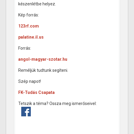
készenlétbe helyez.
Kép forrás:
123rf.com
palatine.il.us
Forrás:
angol-magyar-szotar.hu
Reméljük tudtunk segíteni.
Szép napot!
FK-Tudás Csapata
Tetszik a téma? Ossza meg ismerőseivel: