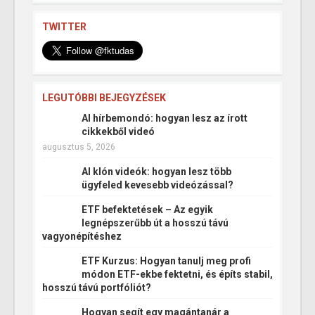
TWITTER
LEGUTÓBBI BEJEGYZÉSEK
AI hírbemondó: hogyan lesz az írott
cikkekből videó
augusztus 5, 2026
AI klón videók: hogyan lesz több
ügyfeled kevesebb videózással?
ETF befektetések – Az egyik
legnépszerűbb út a hosszú távú
vagyonépítéshez
ETF Kurzus: Hogyan tanulj meg profi
módon ETF-ekbe fektetni, és építs stabil,
hosszú távú portfóliót?
Hogyan segít egy magántanár a