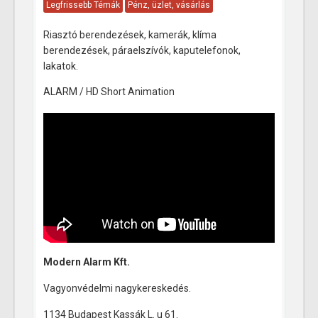
Legfrissebb Témák
Pénz, üzlet, vásárlás
Riasztó berendezések, kamerák, klíma
berendezések, páraelszívók, kaputelefonok,
lakatok.
ALARM / HD Short Animation
Modern Alarm Kft.
Vagyonvédelmi nagykereskedés.
1134 Budapest Kassák L. u 61.