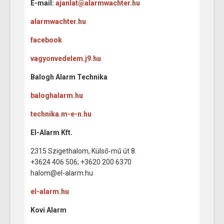
E-mail:
ajanlat@alarmwachter.hu
alarmwachter.hu
facebook
vagyonvedelem.j9.hu
Balogh Alarm Technika
baloghalarm.hu
technika.m-e-n.hu
El-Alarm Kft.
2315 Szigethalom, Külső-mű út 8.
+3624 406 506; +3620 200 6370
halom@el-alarm.hu
el-alarm.hu
Kovi Alarm