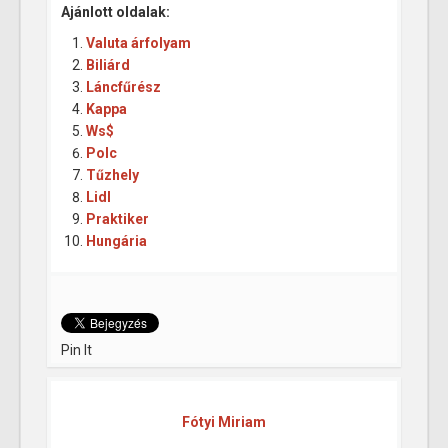
Ajánlott oldalak:
Valuta árfolyam
Biliárd
Láncfűrész
Kappa
Ws$
Polc
Tűzhely
Lidl
Praktiker
Hungária
Pin It
Fótyi Miriam