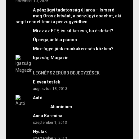
november 10, 2025
A pénzügyi tudatosság új arca – Ismerd
meg Orosz Istvánt, a pénzügyi coachot, aki
segít rendet tenni a pénzügyeidben
Mi az az ETF, és kit keress, ha érdekel?
Új cégajánló a piacon
Mire figyeljünk munkakeresés közben?
Igazság Magazin
LEGNÉPSZERŰBB BEJEGYZÉSEK
Eleven testek
augusztus 18, 2013
Autó
Alumínium
Anna Karenina
szeptember 1, 2013
Nyulak
szeptember 2, 2013