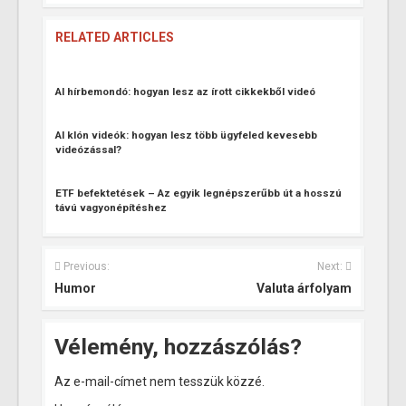
RELATED ARTICLES
AI hírbemondó: hogyan lesz az írott cikkekből videó
AI klón videók: hogyan lesz több ügyfeled kevesebb
videózással?
ETF befektetések – Az egyik legnépszerűbb út a hosszú
távú vagyonépítéshez
Previous:
Next:
Humor
Valuta árfolyam
Vélemény, hozzászólás?
Az e-mail-címet nem tesszük közzé.