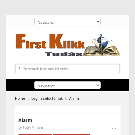
Home
Legfrissebb Témák
Alarm
Alarm
by
Fótyi Miriam
0