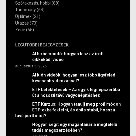
Szórakozás, hobbi
(88)
Tudomány
(64)
Új filmek
(21)
Utazas
(73)
Zene
(55)
LEGUTÓBBI BEJEGYZÉSEK
AI hírbemondó: hogyan lesz az írott
cikkekből videó
augusztus 5, 2026
AI klón videók: hogyan lesz több ügyfeled
kevesebb videózással?
ETF befektetések – Az egyik legnépszerűbb
út a hosszú távú vagyonépítéshez
ETF Kurzus: Hogyan tanulj meg profi módon
ETF-ekbe fektetni, és építs stabil, hosszú
távú portfóliót?
Hogyan segít egy magántanár a megfelelő
tudás megszerzésében?