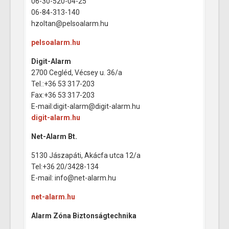
06-30-520-04-25
06-84-313-140
hzoltan@pelsoalarm.hu
pelsoalarm.hu
Digit-Alarm
2700 Cegléd, Vécsey u. 36/a
Tel.:+36 53 317-203
Fax:+36 53 317-203
E-mail:digit-alarm@digit-alarm.hu
digit-alarm.hu
Net-Alarm Bt.
5130 Jászapáti, Akácfa utca 12/a
Tel:+36 20/3428-134
E-mail: info@net-alarm.hu
net-alarm.hu
Alarm Zóna Biztonságtechnika