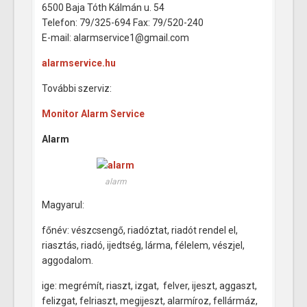
6500 Baja Tóth Kálmán u. 54
Telefon: 79/325-694 Fax: 79/520-240
E-mail: alarmservice1@gmail.com
alarmservice.hu
További szerviz:
Monitor Alarm Service
Alarm
alarm
Magyarul:
főnév: vészcsengő, riadóztat, riadót rendel el,
riasztás, riadó, ijedtség, lárma, félelem, vészjel,
aggodalom.
ige: megrémít, riaszt, izgat, felver, ijeszt, aggaszt,
felizgat, felriaszt, megijeszt, alarmíroz, fellármáz,