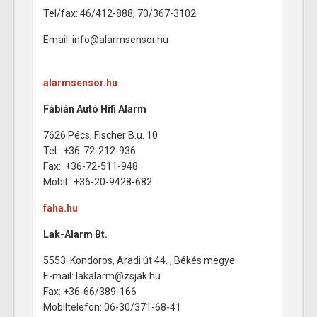
Tel/fax: 46/412-888, 70/367-3102
Email: info@alarmsensor.hu
88, 70/367-3102
Email:
info@alarmsensor.hu
alarmsensor.hu
Fábián Autó Hifi Alarm
7626 Pécs, Fischer B.u. 10
Tel: +36-72-212-936
Fax: +36-72-511-948
Mobil: +36-20-9428-682
faha.hu
Lak-Alarm Bt.
5553. Kondoros, Aradi út 44. , Békés megye
E-mail: lakalarm@zsjak.hu
Fax: +36-66/389-166
Mobiltelefon: 06-30/371-68-41