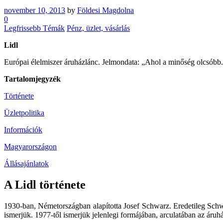
november 10, 2013
by
Földesi Magdolna
0
Legfrissebb Témák
Pénz, üzlet, vásárlás
Lidl
Európai élelmiszer áruházlánc. Jelmondata: „Ahol a minőség olcsóbb
Tartalomjegyzék
Története
Üzletpolitika
Információk
Magyarországon
Állásajánlatok
A Lidl története
1930-ban, Németországban alapította Josef Schwarz. Eredetileg Sch
ismerjük. 1977-től ismerjük jelenlegi formájában, arculatában az áruh