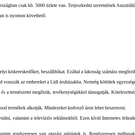
rszágban csak kb. 5000 üzlete van. Terjeszkedni szeretnének Ausztrál
ban is nyomon követhető.
lyi kiskereskedőket, beszállítókat. Ezáltal a lakosság számára megőrzik
nd vonzzák az embereket a Lidl áruházakba. Nemrég kötöttek egyezsége
rek és a természetet megőrzik, tevékenységükkel támogatják. Kötelezett
food termékek alkotják. Mindezeket kedvező áron lehet beszerezni.
sülni, valamint a televíziós reklámokból. Ezen kívül Internetes felirat
lamint rendszeresen van utazási ajánlatuk is. Rendszeresen indítana