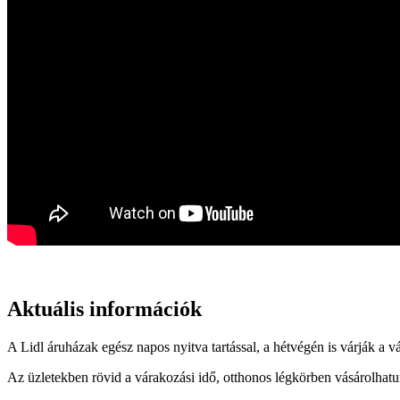
Aktuális információk
A Lidl áruházak egész napos nyitva tartással, a hétvégén is várják a vá
Az üzletekben rövid a várakozási idő, otthonos légkörben vásárolhatun