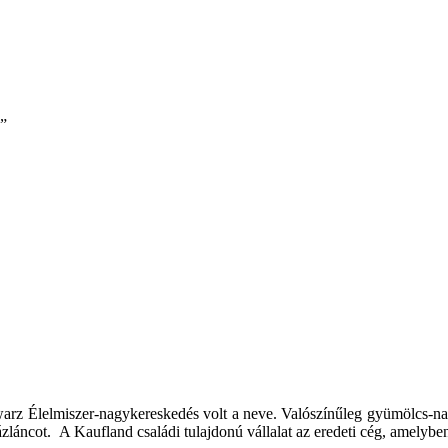
.”
warz Élelmiszer-nagykereskedés volt a neve. Valószínűleg gyümölcs-n
ázláncot. A Kaufland családi tulajdonú vállalat az eredeti cég, amelyben