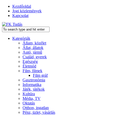
Kezdőoldal
Jogi közlemények
Kapcsolat
Kategóriák
Állam, közélet
Állat, állatok
Autó, jármű
Család, gyerek
Egészség
Életmód
Film, filmek
Film gráf
Gasztronómia
Informatika
Játék, játékok
Kultúra
Média, TV
Oktatás
Otthon, ingatlan
Pénz, üzlet, vásárlás