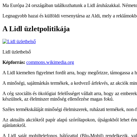
Ma Európa 24 országában találkozhatunk a Lidl áruházakkal. Németo
Legnagyobb hazai és külföldi versenytársa az Aldi, mely a reklámok
A Lidl üzletpolitikája
Lidl üzletbelső
Képforrás:
commons.wikimedia.org
A Lidl kiemelten figyelmet fordít arra, hogy megőrizze, támogassa a he
A minőségi, sajátmárkás termékek, a kedvező árfekvés, az akciók mi
A cég szociális és ökológiai felelősséget vállalt arra, hogy az embe
készülnek, az élelmiszer minőség ellenőrzése magas fokú.
Széles termékskáláját minőségi élelmiszerek, ruházati termékek, non-
Az aktuális akciókról papír alapú szórólapokon, újságokból lehet érte
ajánlatokról.
A Lidl saját mobiltelefonos hálózattal (Blu-Mobil) rendelkezik, va