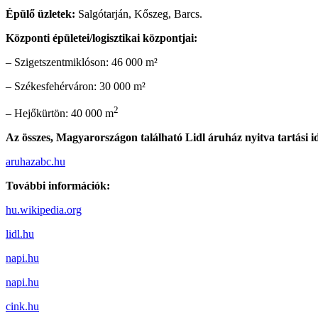
Épülő üzletek:
Salgótarján, Kőszeg, Barcs.
Központi épületei/logisztikai központjai:
– Szigetszentmiklóson: 46 000 m²
– Székesfehérváron: 30 000 m²
2
– Hejőkürtön: 40 000 m
Az összes, Magyarországon található Lidl áruház nyitva tartási id
aruhazabc.hu
További információk:
hu.wikipedia.org
lidl.hu
napi.hu
napi.hu
cink.hu