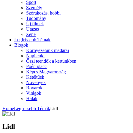
Sport
Személy
Szórakozás, hobbi
Tudomány
Új filmek
Utazas
Zene
Legfrissebb Témák
Blogok
Környezetünk madarai
Napi cuki
Őszi teendők a kertünkben
Poén placc
Képes Magyarország
Kétéltűek
Növények
Rovarok
Virágok
Halak
Home
Legfrissebb Témák
Lidl
Lidl