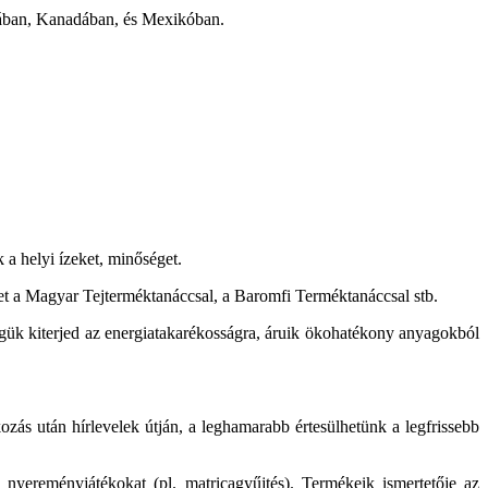
iában, Kanadában, és Mexikóban.
 a helyi ízeket, minőséget.
t a Magyar Tejterméktanáccsal, a Baromfi Terméktanáccsal stb.
ségük kiterjed az energiatakarékosságra, áruik ökohatékony anyagokból
kozás után hírlevelek útján, a leghamarabb értesülhetünk a legfrissebb
k nyereményjátékokat (pl. matricagyűjtés). Termékeik ismertetője az