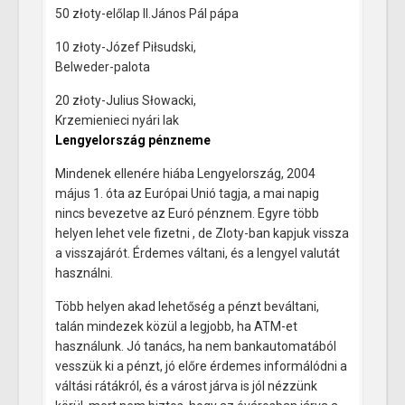
50 złoty-előlap II.János Pál pápa
10 złoty-Józef Piłsudski,
Belweder-palota
20 złoty-Julius Słowacki,
Krzemienieci nyári lak
Lengyelország pénzneme
Mindenek ellenére hiába Lengyelország, 2004
május 1. óta az Európai Unió tagja, a mai napig
nincs bevezetve az Euró pénznem. Egyre több
helyen lehet vele fizetni , de Zloty-ban kapjuk vissza
a visszajárót. Érdemes váltani, és a lengyel valutát
használni.
Több helyen akad lehetőség a pénzt beváltani,
talán mindezek közül a legjobb, ha ATM-et
használunk. Jó tanács, ha nem bankautomatából
vesszük ki a pénzt, jó előre érdemes informálódni a
váltási rátákról, és a várost járva is jól nézzünk