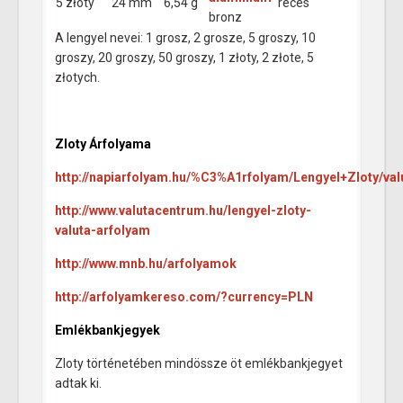
5 złoty
24 mm
6,54 g
recés
bronz
A lengyel nevei: 1 grosz, 2 grosze, 5 groszy, 10
groszy, 20 groszy, 50 groszy, 1 złoty, 2 złote, 5
złotych.
Zloty Árfolyama
http://napiarfolyam.hu/%C3%A1rfolyam/Lengyel+Zloty/val
http://www.valutacentrum.hu/lengyel-zloty-
valuta-arfolyam
http://www.mnb.hu/arfolyamok
http://arfolyamkereso.com/?currency=PLN
Emlékbankjegyek
Zloty történetében mindössze öt emlékbankjegyet
adtak ki.