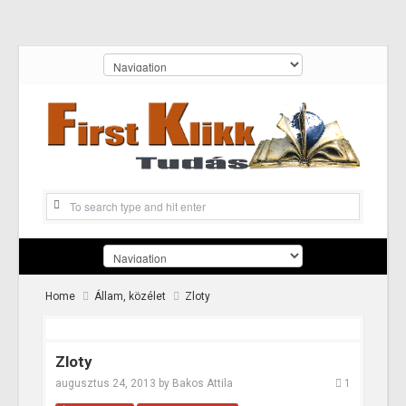
Home
Állam, közélet
Zloty
Zloty
augusztus 24, 2013
by
Bakos Attila
1