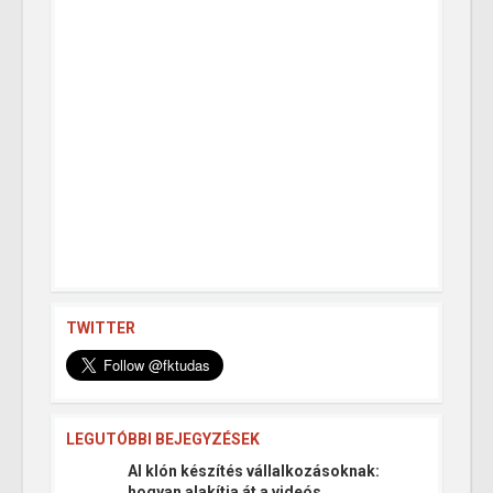
TWITTER
LEGUTÓBBI BEJEGYZÉSEK
AI klón készítés vállalkozásoknak:
hogyan alakítja át a videós