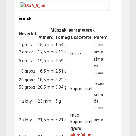
Érmék:
Műszaki paraméterek
Névérték
Átmérő
Tömeg
Összetétel
Perem
1 grosz
15,5 mm
1,64 g
recés
2 grosz
17,5 mm
2,13 g
sima
bronz
sima
5 grosz
19,5 mm
2,59 g
és
10 grosz
16,5 mm
2,51 g
recés
20 grosz
18,5 mm
3,22 g
recés
50 grosz
20,5 mm
3,94 g
kuprónikkel
sima
1 złoty
23 mm
5 g
és
recés
mag:
2 złoty
21,5 mm
5,21 g
sima
kuprónikkel
gyűrű:
alumínium
-