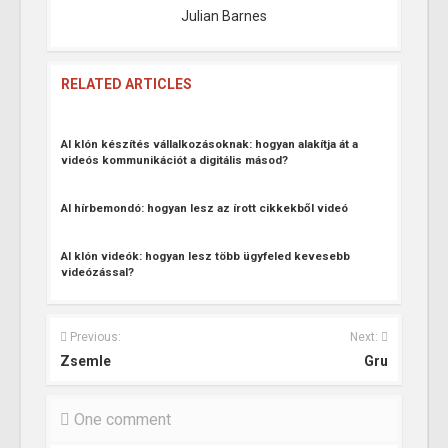
Julian Barnes
RELATED ARTICLES
AI klón készítés vállalkozásoknak: hogyan alakítja át a
videós kommunikációt a digitális másod?
AI hírbemondó: hogyan lesz az írott cikkekből videó
AI klón videók: hogyan lesz több ügyfeled kevesebb
videózással?
Previous:
Next:
Zsemle
Gru
One comment