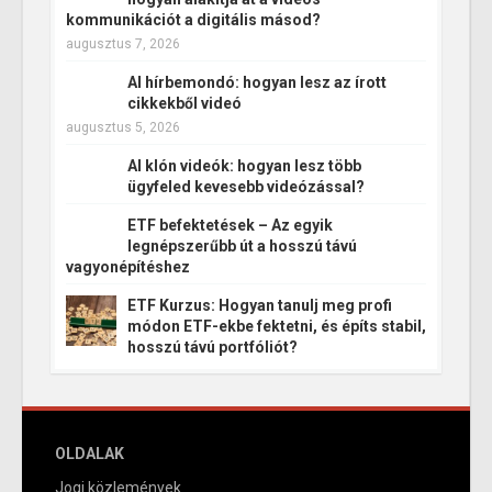
kommunikációt a digitális másod?
augusztus 7, 2026
AI hírbemondó: hogyan lesz az írott
cikkekből videó
augusztus 5, 2026
AI klón videók: hogyan lesz több
ügyfeled kevesebb videózással?
ETF befektetések – Az egyik
legnépszerűbb út a hosszú távú
vagyonépítéshez
ETF Kurzus: Hogyan tanulj meg profi
módon ETF-ekbe fektetni, és építs stabil,
hosszú távú portfóliót?
OLDALAK
Jogi közlemények