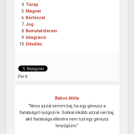
Tüzép
Magnet
Kertészet
Jog
Bemutatóterem
Integráció
Elévülés
Pin It
Bakos Attila
"Nincs azzal semmi baj, ha egy géniusz a
fiatalságot nyűgözi le. Sokkal inkább azzal van baj,
akit fiatalsága ellenére nem tud egy géniusz
lenyűgözni."