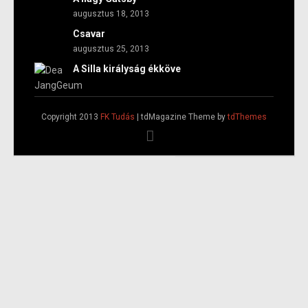
augusztus 18, 2013
Csavar
augusztus 25, 2013
A Silla királyság ékköve
Copyright 2013
FK Tudás
| tdMagazine Theme by
tdThemes