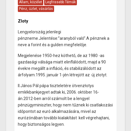
Állam, közélet
Legfrissebb Témák
Pénz, üzlet, vásárlás
Zloty
Lengyelország jelenlegi
pénzneme.Jelentése:”aranyból való”.A pénznek a
neve a forint és a gulden megfelelője.
Megjelenése 1950-hez köthető, de az 1980 -as
gazdasági válsága miatt elinflálódott, majd a 90
évekre megállt a infláció, és stabilizálódott az
árfolyam.1995. január 1-jén létrejött az új złotyt.
II.János Pál pápa tiszteletére ötvenzłotys
emlékbankjegyet adtak ki, 2006. október 16-
án.2012-ben arról számolt be a lengyel
pénzügyminiszter, hogy nem tűznek ki csatlakozási
időpontot az euró alkalmazására, mivel az
eurózónában további kialakítást kell végrehajtani,
hogy biztonságos legyen.