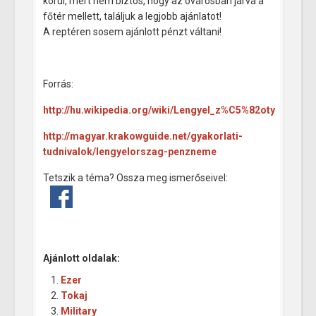
körül, mert nem biztos, hogy az óvárosban járva a
főtér mellett, találjuk a legjobb ajánlatot!
A reptéren sosem ajánlott pénzt váltani!
Forrás:
http://hu.wikipedia.org/wiki/Lengyel_z%C5%82oty
http://magyar.krakowguide.net/gyakorlati-
tudnivalok/lengyelorszag-penzneme
Tetszik a téma? Ossza meg ismerőseivel:
Ajánlott oldalak:
Ezer
Tokaj
Military