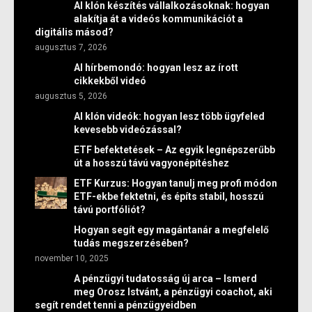
AI klón készítés vállalkozásoknak: hogyan
alakítja át a videós kommunikációt a
digitális másod?
augusztus 7, 2026
AI hírbemondó: hogyan lesz az írott
cikkekből videó
augusztus 5, 2026
AI klón videók: hogyan lesz több ügyfeled
kevesebb videózással?
ETF befektetések – Az egyik legnépszerűbb
út a hosszú távú vagyonépítéshez
ETF Kurzus: Hogyan tanulj meg profi módon
ETF-ekbe fektetni, és építs stabil, hosszú
távú portfóliót?
Hogyan segít egy magántanár a megfelelő
tudás megszerzésében?
november 10, 2025
A pénzügyi tudatosság új arca – Ismerd
meg Orosz Istvánt, a pénzügyi coachot, aki
segít rendet tenni a pénzügyeidben