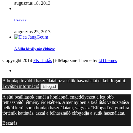
augusztus 18, 2013
Csavar
augusztus 25, 2013
A Silla királyság ékköve
Copyright 2014
FK Tudás
| tdMagazine Theme by
tdThemes
A honlap további használatához a sütik használatát el kell fogadni.
További információ
Elfogad
A süti beállítások ennél a honlapnál engedélyezett a legjobb
felhasználói élmény érdekében. Amennyiben a beállítás változtatása
nélkül kerül sor a honlap használatára, vagy az "Elfogadás" gombra
történik kattintás, azzal a felhasználó elfogadja a sütik használatát.
Bezárás