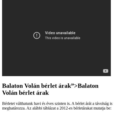
Balaton Volán bérlet árak”>Balaton
Volán bérlet árak
Bérletet válthatunk havi és éves szinten is. A bérlet árát a távolság is
meghatározza. Az alábbi táblázat a 2012-es bérletárakat mutatja be: