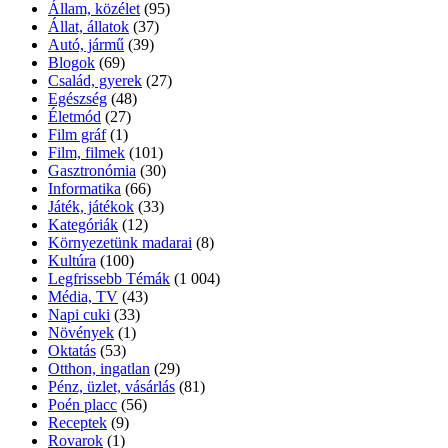
Állam, közélet
(95)
Állat, állatok
(37)
Autó, jármű
(39)
Blogok
(69)
Család, gyerek
(27)
Egészség
(48)
Életmód
(27)
Film gráf
(1)
Film, filmek
(101)
Gasztronómia
(30)
Informatika
(66)
Játék, játékok
(33)
Kategóriák
(12)
Környezetünk madarai
(8)
Kultúra
(100)
Legfrissebb Témák
(1 004)
Média, TV
(43)
Napi cuki
(33)
Növények
(1)
Oktatás
(53)
Otthon, ingatlan
(29)
Pénz, üzlet, vásárlás
(81)
Poén placc
(56)
Receptek
(9)
Rovarok
(1)