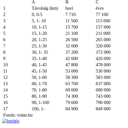
A
B
C
1
Távolság (km)
havi
éves
2
0, 0-5
7 710
77 100
3
5, 1- 10
11 500
115 000
4
10, 1-15
15 700
157 000
5
15, 1-20
21 100
211 000
6
20, 1-25
26 500
265 000
7
25, 1-30
32 000
320 000
8
30, 1- 35
37 200
372 000
9
35, 1-40
42 600
426 000
10
40, 1-45
47 800
478 000
11
45, 1-50
53 000
530 000
12
50, 1-60
58 300
583 000
13
60, 1-70
63 700
637 000
14
70, 1-80
69 000
690 000
15
80, 1-90
74 300
743 000
16
90, 1-100
79 600
796 000
17
100, 1-
84 900
849 000
Forrás: volan.hu