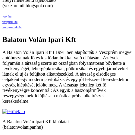
Helyi menetrend tájékoztató
(veszpremii.blogspot.com)
veol.hu
veszprem.hu
veszpreminfo.hu
Balaton Volán Ipari Kft
A Balaton Volán Ipari Kft-t 1991-ben alapították a Veszprém megyei
autóbuszainak fő és kis fődarabokkal való ellátására. Az évek
folyamán a társaság szerte az országban folyamatosan bővítette a
tevékenységét, tehergépkocsikat, pótkocsikat és egyéb járműveket
látnak el új és felújított alkatrészekkel. A társaság elsődleges
céljaként egy modern javítóbázis és egy jól felszerelt kereskedelmi
egység kiépítését jelölte meg. A társaság jelenleg két fő
tevékenységre koncentrál: Az egyik a haszonjárművek
részegységeinek felújítása a másik a próba alkatrészek
kereskedelme.
A Balaton Volán Ipari Kft kínálatai
(balatonvolanipar.hu)