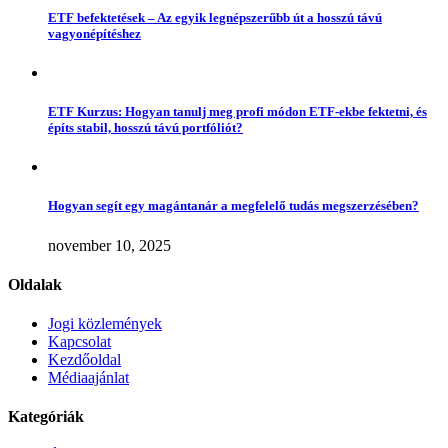
ETF befektetések – Az egyik legnépszerűbb út a hosszú távú
vagyonépítéshez
ETF Kurzus: Hogyan tanulj meg profi módon ETF-ekbe fektetni, és
építs stabil, hosszú távú portfóliót?
Hogyan segít egy magántanár a megfelelő tudás megszerzésében?
november 10, 2025
Oldalak
Jogi közlemények
Kapcsolat
Kezdőoldal
Médiaajánlat
Kategóriák