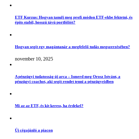
ETF Kurzus: Hogyan tanulj meg profi módon ETF-ekbe fektetni, és
építs stabil, hosszú távú portfóliót?
Hogyan segít egy magántanár a megfelelő tudás megszerzésében?
november 10, 2025
A pénzügyi tudatosság új arca – Ismerd meg Orosz Istvánt, a
pénzügyi coachot, aki segít rendet tenni a pénzügyeidben
Mi az az ETF, és kit keress, ha érdekel?
Új cégajánló a piacon