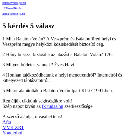
balatonvolanipar.hu
123beszallito.hu
autoalkatresz.j9.hu
5 kérdés 5 válasz
1 Mi a Balaton Volán? A Veszprém és Balatonfüred helyi és
Veszprém megye helyközi közlekedését biztosító cég.
2 Hány busszal biztosítja az utazást a Balaton Volán? 176.
3 Milyen bérletek vannak? Éves Havi.
4 Honnan tájékozódhatunk a helyi menetrendről? Internetről és
kihelyezett táblázatokról.
5 Mikor alapították a Balaton Volán Ipari Kft-t? 1991-ben.
Reméljük cikkünk segítségükre volt!
Szép napot kíván az
fk-tudas.hu
szerkesztősége
A szerző ajánlja, olvasd el te is!
Afta
MVK ZRT
Yonderboi