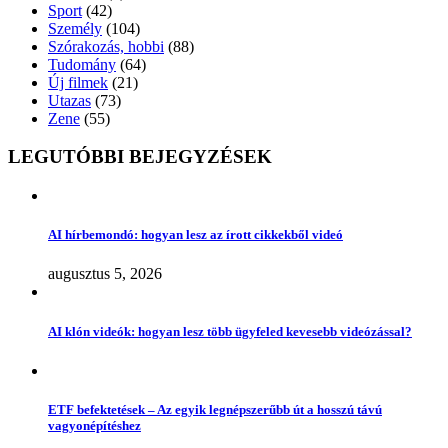
Sport
(42)
Személy
(104)
Szórakozás, hobbi
(88)
Tudomány
(64)
Új filmek
(21)
Utazas
(73)
Zene
(55)
LEGUTÓBBI BEJEGYZÉSEK
AI hírbemondó: hogyan lesz az írott cikkekből videó
augusztus 5, 2026
AI klón videók: hogyan lesz több ügyfeled kevesebb videózással?
ETF befektetések – Az egyik legnépszerűbb út a hosszú távú
vagyonépítéshez