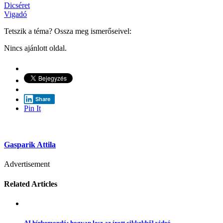
Dicséret
Vigadó
Tetszik a téma? Ossza meg ismerőseivel:
Nincs ajánlott oldal.
Share
Pin It
Gasparik Attila
Advertisement
Related Articles
AI hírbemondó: hogyan lesz az írott cikkekből videó