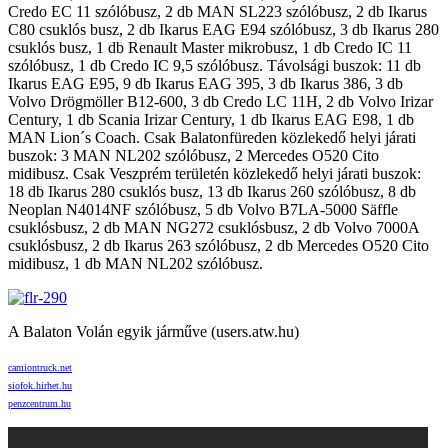
Credo EC 11 szólóbusz, 2 db MAN SL223 szólóbusz, 2 db Ikarus
C80 csuklós busz, 2 db Ikarus EAG E94 szólóbusz, 3 db Ikarus 280
csuklós busz, 1 db Renault Master mikrobusz, 1 db Credo IC 11
szólóbusz, 1 db Credo IC 9,5 szólóbusz. Távolsági buszok: 11 db
Ikarus EAG E95, 9 db Ikarus EAG 395, 3 db Ikarus 386, 3 db
Volvo Drögmöller B12-600, 3 db Credo LC 11H, 2 db Volvo Irizar
Century, 1 db Scania Irizar Century, 1 db Ikarus EAG E98, 1 db
MAN Lion´s Coach. Csak Balatonfüreden közlekedő helyi járati
buszok: 3 MAN NL202 szólóbusz, 2 Mercedes O520 Cito
midibusz. Csak Veszprém területén közlekedő helyi járati buszok:
18 db Ikarus 280 csuklós busz, 13 db Ikarus 260 szólóbusz, 8 db
Neoplan N4014NF szólóbusz, 5 db Volvo B7LA-5000 Säffle
csuklósbusz, 2 db MAN NG272 csuklósbusz, 2 db Volvo 7000A
csuklósbusz, 2 db Ikarus 263 szólóbusz, 2 db Mercedes O520 Cito
midibusz, 1 db MAN NL202 szólóbusz.
A Balaton Volán egyik járműve (users.atw.hu)
camiontruck.net
siofok.hirhet.hu
penzcentrum.hu