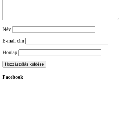
Név
E-mail cím
Honlap
Facebook