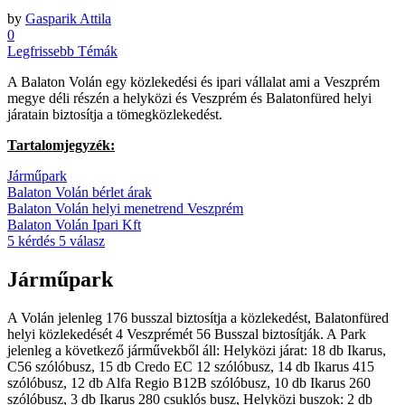
by
Gasparik Attila
0
Legfrissebb Témák
A Balaton Volán egy közlekedési és ipari vállalat ami a Veszprém
megye déli részén a helyközi és Veszprém és Balatonfüred helyi
járatain biztosítja a tömegközlekedést.
Tartalomjegyzék:
Járműpark
Balaton Volán bérlet árak
Balaton Volán helyi menetrend Veszprém
Balaton Volán Ipari Kft
5 kérdés 5 válasz
Járműpark
A Volán jelenleg 176 busszal biztosítja a közlekedést, Balatonfüred
helyi közlekedését 4 Veszprémét 56 Busszal biztosítják. A Park
jelenleg a következő járművekből áll: Helyközi járat: 18 db Ikarus,
C56 szólóbusz, 15 db Credo EC 12 szólóbusz, 14 db Ikarus 415
szólóbusz, 12 db Alfa Regio B12B szólóbusz, 10 db Ikarus 260
szólóbusz, 3 db Ikarus 280 csuklós busz, Helyközi buszok: 2 db