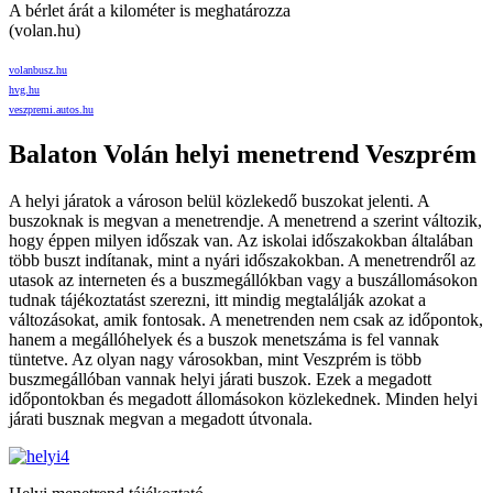
A bérlet árát a kilométer is meghatározza
(volan.hu)
volanbusz.hu
hvg.hu
veszpremi.autos.hu
Balaton Volán helyi menetrend Veszprém
A helyi járatok a városon belül közlekedő buszokat jelenti. A
buszoknak is megvan a menetrendje. A menetrend a szerint változik,
hogy éppen milyen időszak van. Az iskolai időszakokban általában
több buszt indítanak, mint a nyári időszakokban. A menetrendről az
utasok az interneten és a buszmegállókban vagy a buszállomásokon
tudnak tájékoztatást szerezni, itt mindig megtalálják azokat a
változásokat, amik fontosak. A menetrenden nem csak az időpontok,
hanem a megállóhelyek és a buszok menetszáma is fel vannak
tüntetve. Az olyan nagy városokban, mint Veszprém is több
buszmegállóban vannak helyi járati buszok. Ezek a megadott
időpontokban és megadott állomásokon közlekednek. Minden helyi
járati busznak megvan a megadott útvonala.