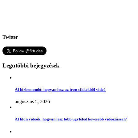
Twitter
Legutóbbi bejegyzések
AI hírbemondó: hogyan lesz az írott cikkekből videó
augusztus 5, 2026
AI klón videók: hogyan lesz több ügyfeled kevesebb videózással?