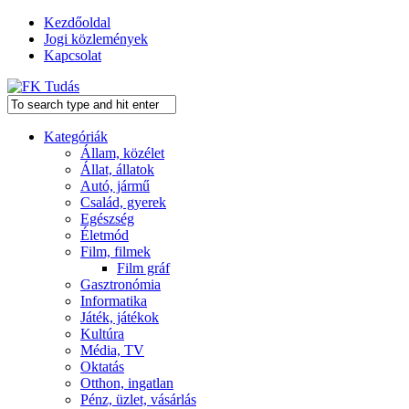
Kezdőoldal
Jogi közlemények
Kapcsolat
Kategóriák
Állam, közélet
Állat, állatok
Autó, jármű
Család, gyerek
Egészség
Életmód
Film, filmek
Film gráf
Gasztronómia
Informatika
Játék, játékok
Kultúra
Média, TV
Oktatás
Otthon, ingatlan
Pénz, üzlet, vásárlás