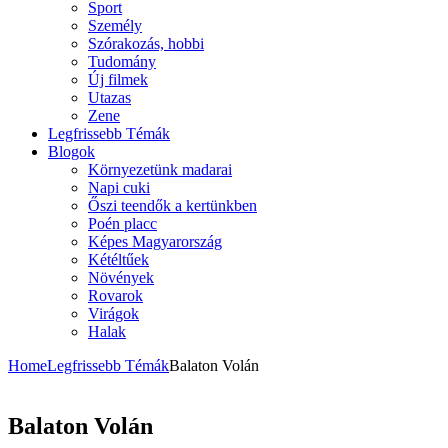
Sport
Személy
Szórakozás, hobbi
Tudomány
Új filmek
Utazas
Zene
Legfrissebb Témák
Blogok
Környezetünk madarai
Napi cuki
Őszi teendők a kertünkben
Poén placc
Képes Magyarország
Kétéltűek
Növények
Rovarok
Virágok
Halak
Home
Legfrissebb Témák
Balaton Volán
Balaton Volán