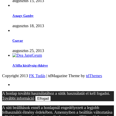
augusztus 15, 2013
A nagy Gatsby
augusztus 18, 2013
Csavar
augusztus 25, 2013
A Silla királyság ékköve
Copyright 2013
FK Tudás
| tdMagazine Theme by
tdThemes
A honlap további használatához a sütik használatát el kell fogadni.
További információ
Elfogad
A süti beállítások ennél a honlapnál engedélyezett a legjobb
felhasználói élmény érdekében. Amennyiben a beállítás változtatása