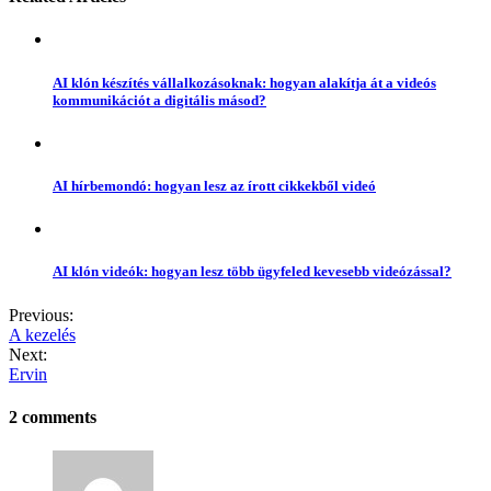
AI klón készítés vállalkozásoknak: hogyan alakítja át a videós
kommunikációt a digitális másod?
AI hírbemondó: hogyan lesz az írott cikkekből videó
AI klón videók: hogyan lesz több ügyfeled kevesebb videózással?
Previous:
A kezelés
Next:
Ervin
2 comments