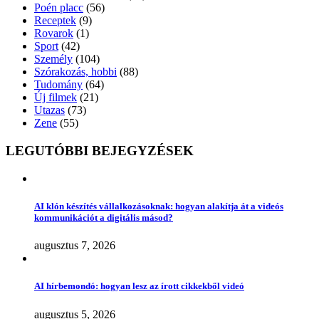
Poén placc
(56)
Receptek
(9)
Rovarok
(1)
Sport
(42)
Személy
(104)
Szórakozás, hobbi
(88)
Tudomány
(64)
Új filmek
(21)
Utazas
(73)
Zene
(55)
LEGUTÓBBI BEJEGYZÉSEK
AI klón készítés vállalkozásoknak: hogyan alakítja át a videós
kommunikációt a digitális másod?
augusztus 7, 2026
AI hírbemondó: hogyan lesz az írott cikkekből videó
augusztus 5, 2026