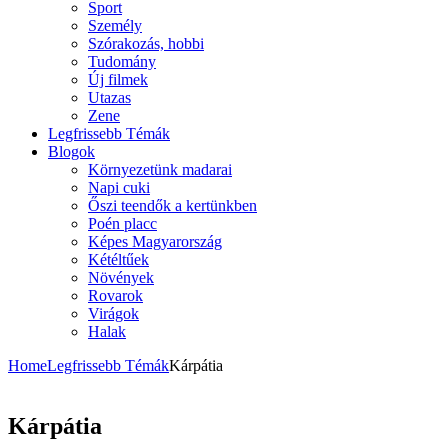
Sport
Személy
Szórakozás, hobbi
Tudomány
Új filmek
Utazas
Zene
Legfrissebb Témák
Blogok
Környezetünk madarai
Napi cuki
Őszi teendők a kertünkben
Poén placc
Képes Magyarország
Kétéltűek
Növények
Rovarok
Virágok
Halak
Home
Legfrissebb Témák
Kárpátia
Kárpátia