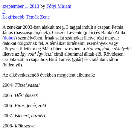
szeptember 1, 2013
by
Fótyi Miriam
2
Legfrissebb Témák
Zene
A zenekar 2003-ban alakult meg. 3 taggal indult a csapat: Petrás
János (basszusgitár,ének), Csiszér Levente (gitár) és Bankó Attila
(
dobos
) személyében. Írnak saját számokat illetve régi magyar
dalokat dolgoznak fel. A témáikat történelmi események vagy
könyvek ihletik meg.
Már ebben az évben a
Hol vagytok, székelyek?
illetve az
Így volt! Így lesz!
című albummal álltak elő. Rövidesen
csatlakozott a csapathoz Bíró Tamás (gitár) és Galántai Gábor
(billentyű).
Az elkövetkezendő években megjelent albumaik:
2004-
Tűzzel,vassal
2005-
Hősi énekek
2006-
Piros, fehér, zöld
2007-
Istenért, hazáért
2008-
Idők szava