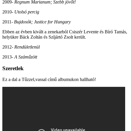
2009-
Regnum Marianum
; Szebb jövőt!
2010-
Utolsó percig
2011-
Bujdosók; Justice for Hungary
Ebben az évben kivált a zenekarból Csiszér Levente és Bíró Tamás,
helyükre Bäck Zoltán és Szíjártó Zsolt került.
2012-
Rendületlenül
2013-
A Száműzött
Szeretlek
Ez a dal a Tűzzel,vassal című albumukon hallható!