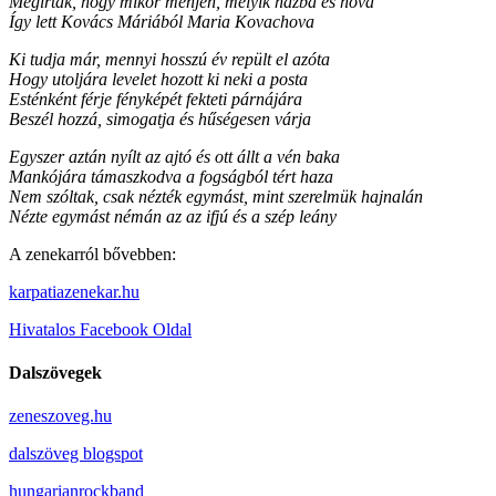
Megírták, hogy mikor menjen, melyik házba és hova
Így lett Kovács Máriából Maria Kovachova
Ki tudja már, mennyi hosszú év repült el azóta
Hogy utoljára levelet hozott ki neki a posta
Esténként férje fényképét fekteti párnájára
Beszél hozzá, simogatja és hűségesen várja
Egyszer aztán nyílt az ajtó és ott állt a vén baka
Mankójára támaszkodva a fogságból tért haza
Nem szóltak, csak nézték egymást, mint szerelmük hajnalán
Nézte egymást némán az az ifjú és a szép leány
A zenekarról bővebben:
karpatiazenekar.hu
Hivatalos Facebook Oldal
Dalszövegek
zeneszoveg.hu
dalszöveg blogspot
hungarianrockband