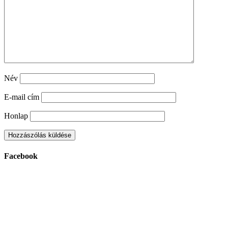
Név
E-mail cím
Honlap
Facebook