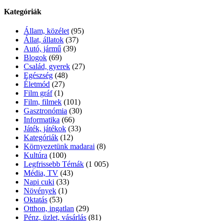
Kategóriák
Állam, közélet
(95)
Állat, állatok
(37)
Autó, jármű
(39)
Blogok
(69)
Család, gyerek
(27)
Egészség
(48)
Életmód
(27)
Film gráf
(1)
Film, filmek
(101)
Gasztronómia
(30)
Informatika
(66)
Játék, játékok
(33)
Kategóriák
(12)
Környezetünk madarai
(8)
Kultúra
(100)
Legfrissebb Témák
(1 005)
Média, TV
(43)
Napi cuki
(33)
Növények
(1)
Oktatás
(53)
Otthon, ingatlan
(29)
Pénz, üzlet, vásárlás
(81)