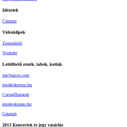
Idézetek
Citatum
Videoklipek
Zeneajánló
Youtube
Letölthető zenék, tabok, kották
mp3juices.com
letolteskereso.hu
Csengőhangok
letolteskutato.hu
Gitartab
2013 Koncertek és jegy vásárlás