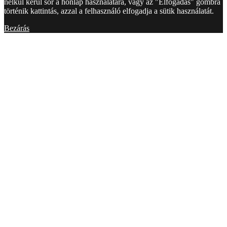
nélkül kerül sor a honlap használatára, vagy az "Elfogadás" gombra
történik kattintás, azzal a felhasználó elfogadja a sütik használatát.
Bezárás