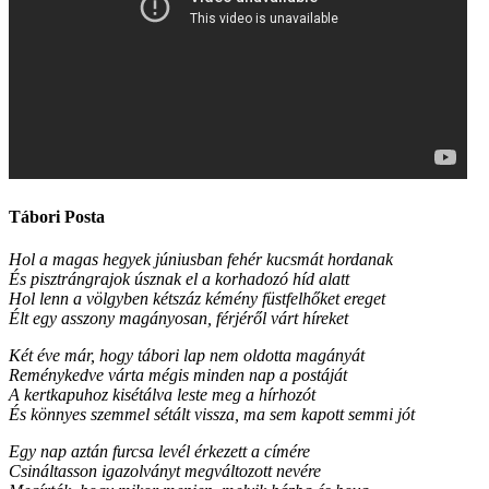
Tábori Posta
Hol a magas hegyek júniusban fehér kucsmát hordanak
És pisztrángrajok úsznak el a korhadozó híd alatt
Hol lenn a völgyben kétszáz kémény füstfelhőket ereget
Élt egy asszony magányosan, férjéről várt híreket
Két éve már, hogy tábori lap nem oldotta magányát
Reménykedve várta mégis minden nap a postáját
A kertkapuhoz kisétálva leste meg a hírhozót
És könnyes szemmel sétált vissza, ma sem kapott semmi jót
Egy nap aztán furcsa levél érkezett a címére
Csináltasson igazolványt megváltozott nevére