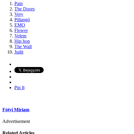
Pain
The Doors
Very
Pillangó
EMO
Flower
Velem
Hip hop
The Wall
Judit
Pin It
Fótyi Miriam
Advertisement
Related Articles