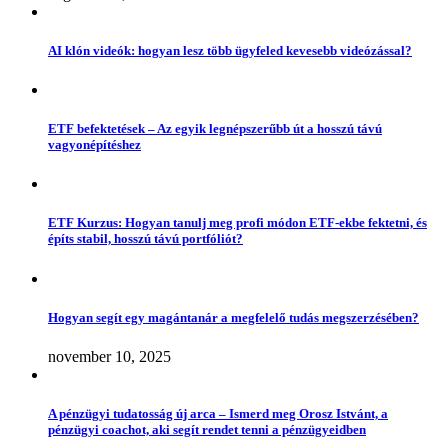
AI klón videók: hogyan lesz több ügyfeled kevesebb videózással?
ETF befektetések – Az egyik legnépszerűbb út a hosszú távú
vagyonépítéshez
ETF Kurzus: Hogyan tanulj meg profi módon ETF-ekbe fektetni, és
építs stabil, hosszú távú portfóliót?
Hogyan segít egy magántanár a megfelelő tudás megszerzésében?
november 10, 2025
A pénzügyi tudatosság új arca – Ismerd meg Orosz Istvánt, a
pénzügyi coachot, aki segít rendet tenni a pénzügyeidben