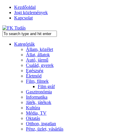
Kezdőoldal
Jogi közlemények
Kapcsolat
Kategóriák
Állam, közélet
Állat, állatok
Autó, jármű
Család, gyerek
Egészség
Életmód
Film, filmek
Film gráf
Gasztronómia
Informatika
Játék, játékok
Kultúra
Média, TV
Oktatás
Otthon, ingatlan
Pénz, üzlet, vásárlás