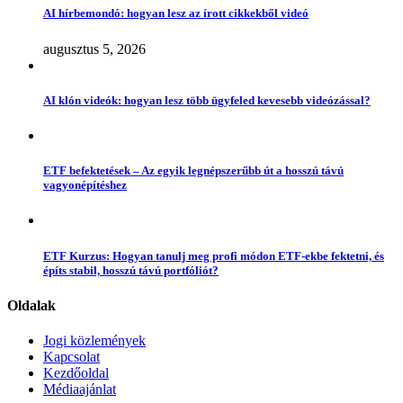
AI hírbemondó: hogyan lesz az írott cikkekből videó
augusztus 5, 2026
AI klón videók: hogyan lesz több ügyfeled kevesebb videózással?
ETF befektetések – Az egyik legnépszerűbb út a hosszú távú
vagyonépítéshez
ETF Kurzus: Hogyan tanulj meg profi módon ETF-ekbe fektetni, és
építs stabil, hosszú távú portfóliót?
Oldalak
Jogi közlemények
Kapcsolat
Kezdőoldal
Médiaajánlat