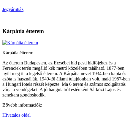
Jegyáruház
Kárpátia étterem
Kárpátia étterem
Az étterem Budapesten, az Erzsébet híd pesti hídfőjéhez és a
Ferenciek terén megálló kék metró közelében található. 1877-ben
nyílt meg itt a legelső étterem. A Kárpátia nevet 1934-ben kapta és
azóta is használják. 1949-től állami tulajdonban volt, majd 1957-ben
a HungarHotels részét képezte. Ma 6 terem és számos szolgáltatás
várja a vendégeket. A jó hangulatról esténként Sárközi Lajos és
zenekara gondoskodik.
Bővebb információk:
Hivatalos oldal