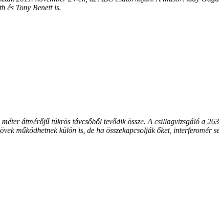
h és Tony Benett is.
méter átmérőjű tükrös távcsőből tevődik össze. A csillagvizsgáló a 2
övek működhetnek külön is, de ha összekapcsolják őket, interferomér se