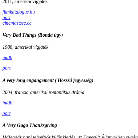
2011, amerikai vígjáték
filmkatalogus.hu
port
cinemastore.cc
Very Bad Things (Ronda ügy)
1988, amerikai vígjáték
imdb
port
A very long engangement ( Hosszú jegyesség)
2004, francia-amerikai romantikus dráma
imdb
port
A Very Gaga Thanksgiving
Hálaadás-napi televíziós különkiadás, az Egyesült Államokban sugáro