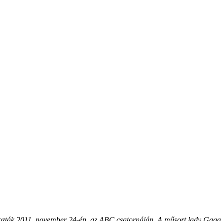
zták 2011. november 24-én, az ABC csatornáján. A műsort lady Gaga te