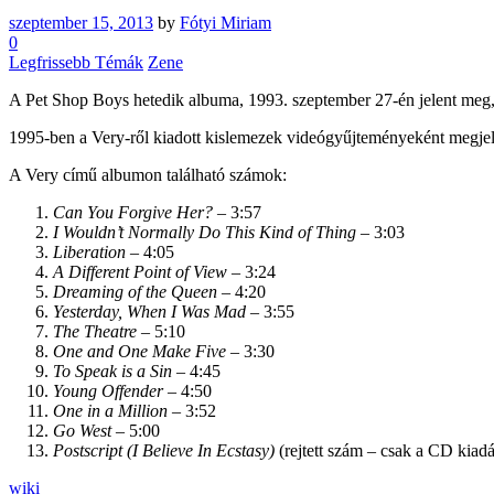
szeptember 15, 2013
by
Fótyi Miriam
0
Legfrissebb Témák
Zene
A Pet Shop Boys hetedik albuma, 1993. szeptember 27-én jelent meg, 
1995-ben a Very-ről kiadott kislemezek videógyűjteményeként megjel
A Very című albumon található számok:
Can You Forgive Her?
– 3:57
I Wouldn’t Normally Do This Kind of Thing
– 3:03
Liberation
– 4:05
A Different Point of View
– 3:24
Dreaming of the Queen
– 4:20
Yesterday, When I Was Mad
– 3:55
The Theatre
– 5:10
One and One Make Five
– 3:30
To Speak is a Sin
– 4:45
Young Offender
– 4:50
One in a Million
– 3:52
Go West
– 5:00
Postscript (I Believe In Ecstasy)
(rejtett szám – csak a CD kiad
wiki