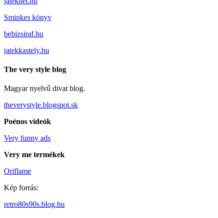
jateknet.hu
Sminkes könyv
bebizsiraf.hu
jatekkastely.hu
The very style blog
Magyar nyelvű divat blog.
theverystyle.blogspot.sk
Poénos videók
Very funny ads
Very me termékek
Oriflame
Kép forrás:
retro80s90s.blog.hu