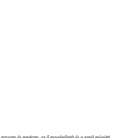
rvezte és rendezte, az ő magánéletét és a zenéi mögötti