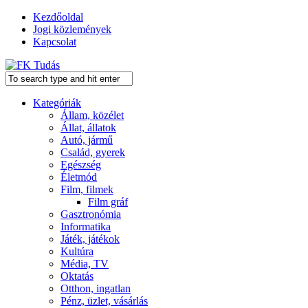
Kezdőoldal
Jogi közlemények
Kapcsolat
Kategóriák
Állam, közélet
Állat, állatok
Autó, jármű
Család, gyerek
Egészség
Életmód
Film, filmek
Film gráf
Gasztronómia
Informatika
Játék, játékok
Kultúra
Média, TV
Oktatás
Otthon, ingatlan
Pénz, üzlet, vásárlás