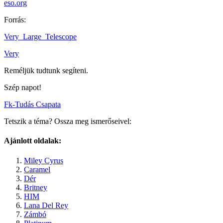
eso.org
Forrás:
Very_Large_Telescope
Very
Reméljük tudtunk segíteni.
Szép napot!
Fk-Tudás Csapata
Tetszik a téma? Ossza meg ismerőseivel:
Ajánlott oldalak:
Miley Cyrus
Caramel
Dér
Britney
HIM
Lana Del Rey
Zámbó