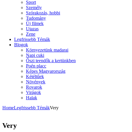
Sport
Személy
Szórakozás, hobbi
Tudomány
Új filmek
Utazas
Zene
Legfrissebb Témák
Blogok
Környezetünk madarai
Napi cuki
Őszi teendők a kertünkben
Poén placc
Képes Magyarország
Kétéltűek
Növények
Rovarok
Virágok
Halak
Home
Legfrissebb Témák
Very
Very