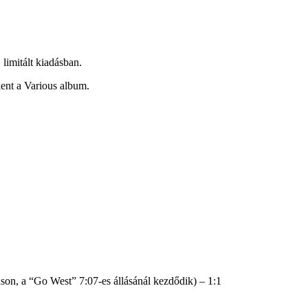
limitált kiadásban.
ent a Various album.
áson, a “Go West” 7:07-es állásánál kezdődik) – 1:1