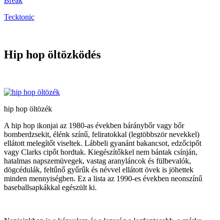
Break
Tecktonic
Hip hop öltözködés
hip hop öltözék
A hip hop ikonjai az 1980-as években báránybőr vagy bőr
bomberdzsekit, élénk színű, feliratokkal (legtöbbször nevekkel)
ellátott melegítőt viseltek. Lábbeli gyanánt bakancsot, edzőcipőt
vagy Clarks cipőt hordtak. Kiegészítőkkel nem bántak csínján,
hatalmas napszemüvegek, vastag aranyláncok és fülbevalók,
dögcédulák, feltűnő gyűrűk és névvel ellátott övek is jöhettek
minden mennyiségben. Ez a lista az 1990-es években neonszínű
baseballsapkákkal egészült ki.