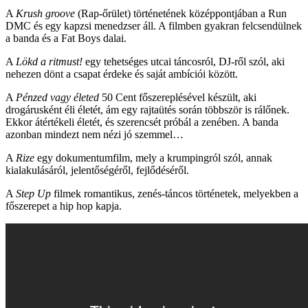
A
Krush groove
(Rap-őrület) történetének középpontjában a Run
DMC és egy kapzsi menedzser áll. A filmben gyakran felcsendülnek
a banda és a Fat Boys dalai.
A
Lökd a ritmust!
egy tehetséges utcai táncosról, DJ-ről szól, aki
nehezen dönt a csapat érdeke és saját ambíciói között.
A
Pénzed vagy életed
50 Cent főszereplésével készült, aki
drogárusként éli életét, ám egy rajtaütés során többször is rálőnek.
Ekkor átértékeli életét, és szerencsét próbál a zenében. A banda
azonban mindezt nem nézi jó szemmel…
A
Rize
egy dokumentumfilm, mely a krumpingról szól, annak
kialakulásáról, jelentőségéről, fejlődéséről.
A
Step Up
filmek romantikus, zenés-táncos történetek, melyekben a
főszerepet a hip hop kapja.