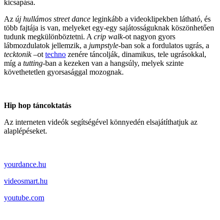
kicsapása.
Az
új hullámos
street dance
leginkább a videoklipekben látható, és
több fajtája is van, melyeket egy-egy sajátosságuknak köszönhetően
tudunk megkülönböztetni. A
crip walk
-ot nagyon gyors
lábmozdulatok jellemzik, a
jumpstyle
-ban sok a fordulatos ugrás, a
tecktonik
–ot
techno
zenére táncolják, dinamikus, tele ugrásokkal,
míg a
tutting
-ban a kezeken van a hangsúly, melyek szinte
követhetetlen gyorsasággal mozognak.
Hip hop táncoktatás
Az interneten videók segítségével könnyedén elsajátíthatjuk az
alaplépéseket.
yourdance.hu
videosmart.hu
youtube.com