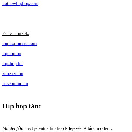
hotnewhiphop.com
Zene – linkek:
ihiphopmusic.com
hiphop.hu
hip-hop.hu
zene.izé.hu
baseonline.hu
Hip hop tánc
Mindenféle
– ezt jelenti a hip hop kifejezés. A tánc modern,