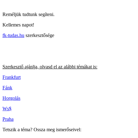
Reméljük tudtunk segíteni.
Kellemes napot!
fk-tudas.hu
szerkesztősége
Szerkesztő ajánlja, olvasd el az alábbi témákat is:
Frankfurt
Fánk
Horgolás
Ws$
Praha
Tetszik a téma? Ossza meg ismerőseivel: