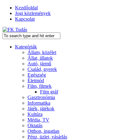
Kezdőoldal
Jogi közlemények
Kapcsolat
Kategóriák
Állam, közélet
Állat, állatok
Autó, jármű
Család, gyerek
Egészség
Életmód
Film, filmek
Film gráf
Gasztronómia
Informatika
Játék, játékok
Kultúra
Média, TV
Oktatás
Otthon, ingatlan
Pénz, üzlet, vásárlás