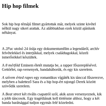
Hip hop filmek
Sok hip hop témájú filmet gyártottak már, melyek szinte kivétel
nélkül nagy sikert arattak. Az alábbiakban ezek közül ajánlunk
néhányat.
A
2Pac
utolsó 24 órája egy dokumentumfilm a legendáról, archív
felvételekkel és interjúkkal, melyek családtagokkal, közeli
ismerősökkel készültek.
A
8 mérföld
Eminem életét mutatja be, a rapper főszereplésével.
Gettóélet, rap-versenyek, bandaháborúk, és egy kis szerelem.
A szívem érted rapes
egy romantikus vígjáték kis tánccal fűszerezve,
melyben a balettező Sara és a hip hop-ért rajongó Derek között
szövődik szerelem.
A
Beat street
két rivális csapatról szól, akik azon versenyeznek, kik
a jobb táncosok. Egy tragédiának kell történnie ahhoz, hogy a két
banda barátsággal tudjon egymás felé közeledni.