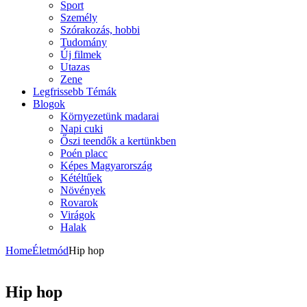
Sport
Személy
Szórakozás, hobbi
Tudomány
Új filmek
Utazas
Zene
Legfrissebb Témák
Blogok
Környezetünk madarai
Napi cuki
Őszi teendők a kertünkben
Poén placc
Képes Magyarország
Kétéltűek
Növények
Rovarok
Virágok
Halak
Home
Életmód
Hip hop
Hip hop