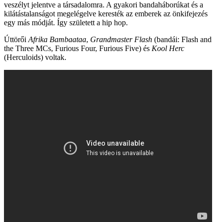
veszélyt jelentve a társadalomra. A gyakori bandaháborúkat és a
kilátástalanságot megelégelve keresték az emberek az önkifejezés
egy más módját. Így született a hip hop.
Úttörői
Afrika Bambaataa
,
Grandmaster Flash
(bandái: Flash and
the Three MCs, Furious Four, Furious Five) és
Kool Herc
(Herculoids) voltak.