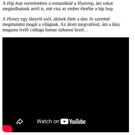
A
Hip hop
szerelemben a romantikáé a főszerep, ám sokat
megtudhatunk arról is, mit visz az ember életébe a hip hop.
A
Honey
egy lányról szól, akinek élete a tánc és szeretné
megmutatni magát a világnak. Az álom megvalósul, ám a lány
magasra ívelő csillaga hamar zuhanni kezd…