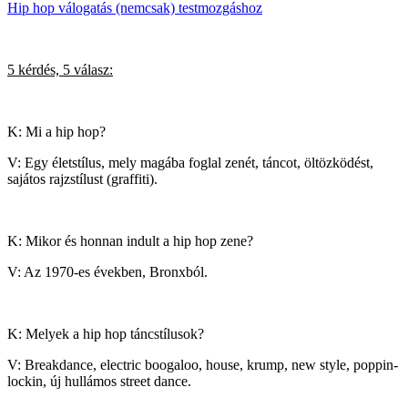
Hip hop válogatás (nemcsak) testmozgáshoz
5 kérdés, 5 válasz:
K: Mi a hip hop?
V: Egy életstílus, mely magába foglal zenét, táncot, öltözködést,
sajátos rajzstílust (graffiti).
K: Mikor és honnan indult a hip hop zene?
V: Az 1970-es években, Bronxból.
K: Melyek a hip hop táncstílusok?
V: Breakdance, electric boogaloo, house, krump, new style, poppin-
lockin, új hullámos street dance.