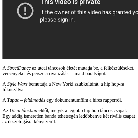
A
StreetDance
az utcai táncosok életét mutatja be, a felkészüléseket,
versenyeket és persze a rivalizálást – majd barátságot.
A
Style Wars
bemutatja a New Yorki szubkultúrát, a hip hop-ra
fókuszálva.
A
Tupac
–
feltámadás
egy dokumentumfilm a híres rapperről.
Az
Utcai táncban
eldől, melyik a legjobb hip hop táncos csapat.
Egy addig ismeretlen banda tehetségén ledöbbenve két rivális csapat
az összefogásra kényszerül.