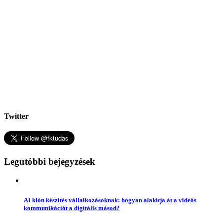
Twitter
Legutóbbi bejegyzések
AI klón készítés vállalkozásoknak: hogyan alakítja át a videós
kommunikációt a digitális másod?