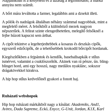
Napjainkban is a kényelem és a lazaság a legfontosabb, a márka
annyira nem számít.
A bőrt mára leváltotta a farmer, legalábbis ami a dzsekit illeti.
A pólók és nadrágok általában néhány számmal nagyobbak, mint a
megfelelő méret. A felsőkből a különböző mezek nagyon
népszerűek. A felirat szinte elengedhetetlen, melegítő felsőknél a
fejbe húzott kapucni sem árthat.
A cipőt tekintve a legelterjedtebbek a kosaras és deszkás cipők,
egyszerű edzőcipők, de a tehetősebbek krokodil bőrcipőt hordanak.
Kiegészítőkben a fejpántok és kendők, baseballsapkák e stílus
ismérvei, valamint a csuklószorítók. Akinek van rá pénze, ún. bling-
blinget hord, ami egy hosszú, nagy medálos nyaklánc, sokszor
drágakövekkel kirakva.
A hip hop stílus kedvelőinél gyakori a fonott haj.
Ruházati webshopok
Hip hop ruházati márkákból nagy a kínálat:
Akademiks
,
And1
,
Avirex
,
Dada Supreme
,
Eckö
,
Enyce
,
G-Unit
,
Jordan
,
K1X
,
Karl