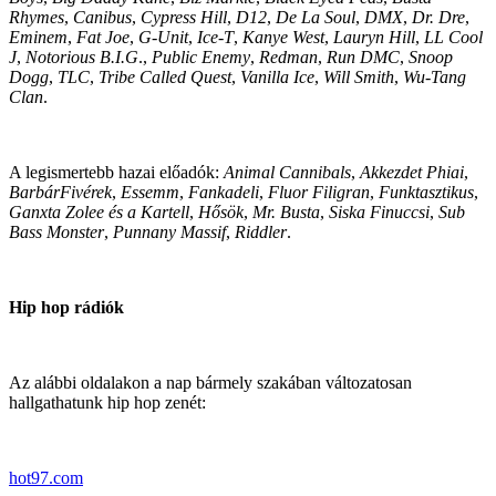
Rhymes
,
Canibus
,
Cypress Hill
,
D12
,
De La Soul
,
DMX
,
Dr. Dre
,
Eminem
,
Fat Joe
,
G-Unit
,
Ice-T
,
Kanye West
,
Lauryn Hill
,
LL Cool
J
,
Notorious B.I.G
.,
Public Enemy
,
Redman
,
Run DMC
,
Snoop
Dogg
,
TLC
,
Tribe Called Quest
,
Vanilla Ice
,
Will Smith
,
Wu-Tang
Clan
.
A legismertebb hazai előadók:
Animal Cannibals
,
Akkezdet Phiai
,
BarbárFivérek
,
Essemm
,
Fankadeli
,
Fluor Filigran
,
Funktasztikus
,
Ganxta Zolee és a Kartell
,
Hősök
,
Mr. Busta
,
Siska Finuccsi
,
Sub
Bass Monster
,
Punnany Massif
,
Riddler
.
Hip hop rádiók
Az alábbi oldalakon a nap bármely szakában változatosan
hallgathatunk hip hop zenét:
hot97.com