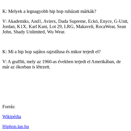
K: Melyek a legnagyobb hip hop ruházati márkák?
V: Akademiks, And1, Avirex, Dada Supreme, Eckö, Enyce, G-Unit,
Jordan, K1X, Karl Kani, Lot 29, LRG, Makaveli, RocaWear, Sean
John, Shady Unlimited, Wu Wear.
K: Mi a hip hop sajátos rajzstílusa és mikor terjedt el?
V: A graffiti, mely az 1960-as években terjedt el Amerikában, de
már az ókorban is létezett.
Forrás:
Wikipédia
Hiphop.lap.hu