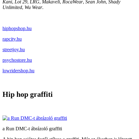
Kani
,
Lot 29
,
LRG
,
Makaveli
,
RocaWear
,
Sean John
,
Shady
Unlimited
,
Wu Wear
.
hiphopshop.hu
rapcity.hu
streetjoy.hu
psychostore.hu
lowridershop.hu
Hip hop graffiti
a Run DMC-t ábrázoló graffiti