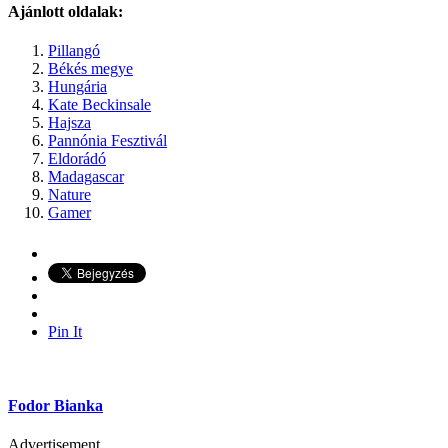
Ajánlott oldalak:
Pillangó
Békés megye
Hungária
Kate Beckinsale
Hajsza
Pannónia Fesztivál
Eldorádó
Madagascar
Nature
Gamer
Pin It
Fodor Bianka
Advertisement