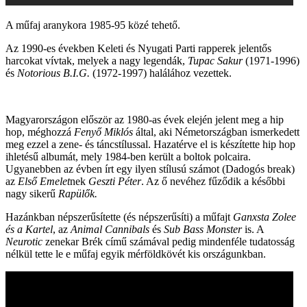
A műfaj aranykora 1985-95 közé tehető.
Az 1990-es években Keleti és Nyugati Parti rapperek jelentős
harcokat vívtak, melyek a nagy legendák,
Tupac Sakur
(1971-1996)
és
Notorious B.I.G.
(1972-1997) halálához vezettek.
Magyarországon először az 1980-as évek elején jelent meg a hip
hop, méghozzá
Fenyő Miklós
által, aki Németországban ismerkedett
meg ezzel a zene- és táncstílussal. Hazatérve el is készítette hip hop
ihletésű albumát, mely 1984-ben került a boltok polcaira.
Ugyanebben az évben írt egy ilyen stílusú számot (Dadogós break)
az
Első Emelet
nek
Geszti Péter
. Az ő nevéhez fűződik a későbbi
nagy sikerű
Rapülők.
Hazánkban népszerűsítette (és népszerűsíti) a műfajt
Ganxsta Zolee
és a Kartel
, az
Animal Cannibals
és
Sub Bass Monster
is. A
Neurotic
zenekar Brék című számával pedig mindenféle tudatosság
nélkül tette le e műfaj egyik mérföldkövét kis országunkban.