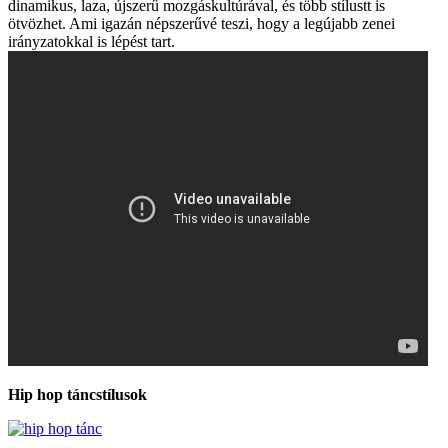
dinamikus, laza, újszerű mozgáskultúrával, és több stílustt is
ötvözhet. Ami igazán népszerűvé teszi, hogy a legújabb zenei
irányzatokkal is lépést tart.
Hip hop táncstílusok