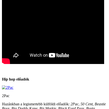
Hip hop előadók
2Pac
Hazánkban a legismertebb külföldi előadók:
2Pac
,
50 Cent
,
Beastie
Boys
,
Big Daddy Kane
,
Biz Markie
,
Black Eyed Peas
,
Busta