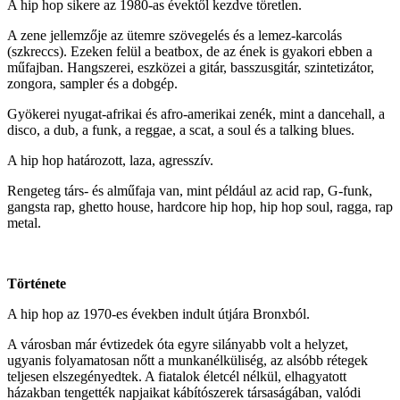
A hip hop sikere az 1980-as évektől kezdve töretlen.
A zene jellemzője az ütemre szövegelés és a lemez-karcolás
(szkreccs). Ezeken felül a beatbox, de az ének is gyakori ebben a
műfajban. Hangszerei, eszközei a gitár, basszusgitár, szintetizátor,
zongora, sampler és a dobgép.
Gyökerei nyugat-afrikai és afro-amerikai zenék, mint a dancehall, a
disco, a dub, a funk, a reggae, a scat, a soul és a talking blues.
A hip hop határozott, laza, agresszív.
Rengeteg társ- és alműfaja van, mint például az acid rap, G-funk,
gangsta rap, ghetto house, hardcore hip hop, hip hop soul, ragga, rap
metal.
Története
A hip hop az 1970-es években indult útjára Bronxból.
A városban már évtizedek óta egyre silányabb volt a helyzet,
ugyanis folyamatosan nőtt a munkanélküliség, az alsóbb rétegek
teljesen elszegényedtek. A fiatalok életcél nélkül, elhagyatott
házakban tengették napjaikat kábítószerek társaságában, valódi