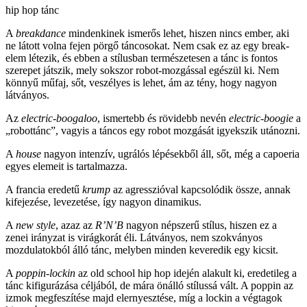
hip hop tánc
A
breakdance
mindenkinek ismerős lehet, hiszen nincs ember, aki
ne látott volna fejen pörgő táncosokat. Nem csak ez az egy break-
elem létezik, és ebben a stílusban természetesen a tánc is fontos
szerepet játszik, mely sokszor robot-mozgással egészül ki. Nem
könnyű műfaj, sőt, veszélyes is lehet, ám az tény, hogy nagyon
látványos.
Az
electric-boogaloo
, ismertebb és rövidebb nevén
electric-boogie
a
„robottánc”, vagyis a táncos egy robot mozgását igyekszik utánozni.
A
house
nagyon intenzív, ugrálós lépésekből áll, sőt, még a capoeria
egyes elemeit is tartalmazza.
A francia eredetű
krump
az agresszióval kapcsolódik össze, annak
kifejezése, levezetése, így nagyon dinamikus.
A
new style
, azaz az
R’N’B
nagyon népszerű stílus, hiszen ez a
zenei irányzat is virágkorát éli. Látványos, nem szokványos
mozdulatokból álló tánc, melyben minden keveredik egy kicsit.
A
poppin-lockin
az old school hip hop idején alakult ki, eredetileg a
tánc kifigurázása céljából, de mára önálló stílussá vált. A poppin az
izmok megfeszítése majd elernyesztése, míg a lockin a végtagok