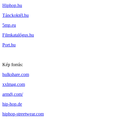
Hiphop.hu
Tánckoktél.hu
5mp.eu
Filmkatalógus.hu
Port.hu
Kép forrás:
hulkshare.com
xxlmag.com
armdj.com/
hip-hop.de
hiphop-streetwear.com