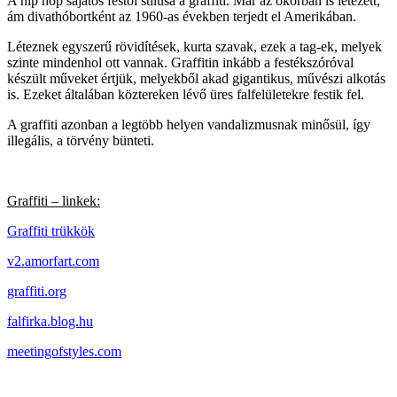
A hip hop sajátos festői stílusa a graffiti. Már az ókorban is létezett,
ám divathóbortként az 1960-as években terjedt el Amerikában.
Léteznek egyszerű rövidítések, kurta szavak, ezek a tag-ek, melyek
szinte mindenhol ott vannak. Graffitin inkább a festékszóróval
készült műveket értjük, melyekből akad gigantikus, művészi alkotás
is. Ezeket általában köztereken lévő üres falfelületekre festik fel.
A graffiti azonban a legtöbb helyen vandalizmusnak minősül, így
illegális, a törvény bünteti.
Graffiti – linkek:
Graffiti trükkök
v2.amorfart.com
graffiti.org
falfirka.blog.hu
meetingofstyles.com