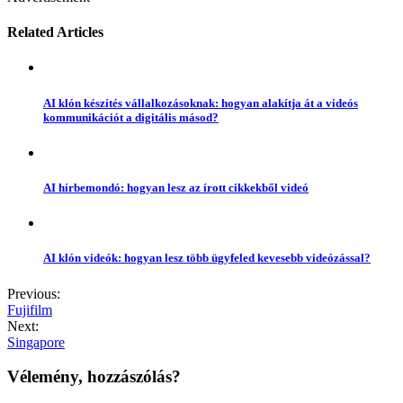
Related Articles
AI klón készítés vállalkozásoknak: hogyan alakítja át a videós
kommunikációt a digitális másod?
AI hírbemondó: hogyan lesz az írott cikkekből videó
AI klón videók: hogyan lesz több ügyfeled kevesebb videózással?
Previous:
Fujifilm
Next:
Singapore
Vélemény, hozzászólás?