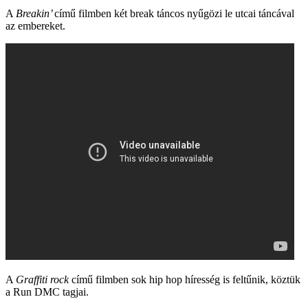
A
Breakin’
című filmben két break táncos nyűgözi le utcai táncával
az embereket.
A
Graffiti rock
című filmben sok hip hop híresség is feltűnik, köztük
a Run DMC tagjai.