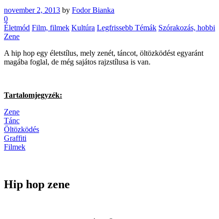
november 2, 2013
by
Fodor Bianka
0
Életmód
Film, filmek
Kultúra
Legfrissebb Témák
Szórakozás, hobbi
Zene
A hip hop egy életstílus, mely zenét, táncot, öltözködést egyaránt
magába foglal, de még sajátos rajzstílusa is van.
Tartalomjegyzék:
Zene
Tánc
Öltözködés
Graffiti
Filmek
Hip hop zene