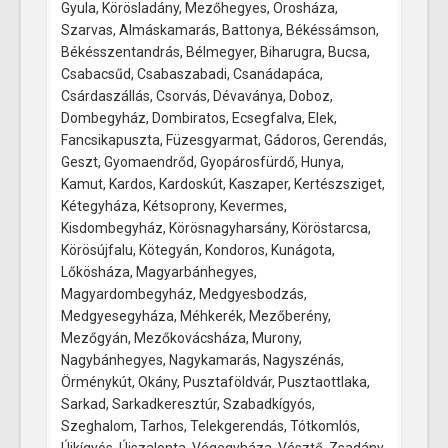
Gyula, Körösladány, Mezőhegyes, Orosháza,
Szarvas, Almáskamarás, Battonya, Békéssámson,
Békésszentandrás, Bélmegyer, Biharugra, Bucsa,
Csabacsűd, Csabaszabadi, Csanádapáca,
Csárdaszállás, Csorvás, Dévaványa, Doboz,
Dombegyház, Dombiratos, Ecsegfalva, Elek,
Fancsikapuszta, Füzesgyarmat, Gádoros, Gerendás,
Geszt, Gyomaendrőd, Gyopárosfürdő, Hunya,
Kamut, Kardos, Kardoskút, Kaszaper, Kertészsziget,
Kétegyháza, Kétsoprony, Kevermes,
Kisdombegyház, Körösnagyharsány, Köröstarcsa,
Körösújfalu, Kötegyán, Kondoros, Kunágota,
Lőkösháza, Magyarbánhegyes,
Magyardombegyház, Medgyesbodzás,
Medgyesegyháza, Méhkerék, Mezőberény,
Mezőgyán, Mezőkovácsháza, Murony,
Nagybánhegyes, Nagykamarás, Nagyszénás,
Örménykút, Okány, Pusztaföldvár, Pusztaottlaka,
Sarkad, Sarkadkeresztúr, Szabadkígyós,
Szeghalom, Tarhos, Telekgerendás, Tótkomlós,
Újkígyós, Újszalonta, Végegyháza, Vésztő, Zsadány.