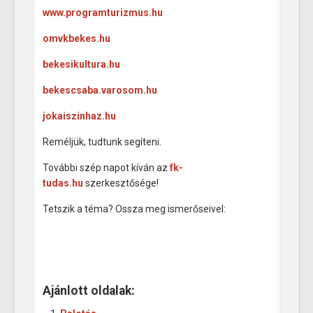
www.programturizmus.hu
omvkbekes.hu
bekesikultura.hu
bekescsaba.varosom.hu
jokaiszinhaz.hu
Reméljük, tudtunk segíteni.
További szép napot kíván az
fk-
tudas.hu
szerkesztősége!
Tetszik a téma? Ossza meg ismerőseivel:
Ajánlott oldalak: