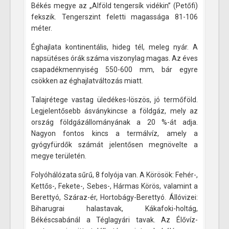
Békés megye az „Alföld tengersík vidékin” (Petőfi)
fekszik. Tengerszint feletti magassága 81-106
méter.
Éghajlata kontinentális, hideg tél, meleg nyár. A
napsütéses órák száma viszonylag magas. Az éves
csapadékmennyiség 550-600 mm, bár egyre
csökken az éghajlatváltozás miatt.
Talajrétege vastag üledékes-löszös, jó termőföld.
Legjelentősebb ásványkincse a földgáz, mely az
ország földgázállományának a 20 %-át adja.
Nagyon fontos kincs a termálvíz, amely a
gyógyfürdők számát jelentősen megnövelte a
megye területén.
Folyóhálózata sűrű, 8 folyója van. A Körösök: Fehér-,
Kettős-, Fekete-, Sebes-, Hármas Körös, valamint a
Berettyó, Száraz-ér, Hortobágy-Berettyó. Állóvizei:
Biharugrai halastavak, Kákafoki-holtág,
Békéscsabánál a Téglagyári tavak. Az Élővíz-