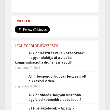
TWITTER
LEGUTÓBBI BEJEGYZÉSEK
AI klón készítés vállalkozásoknak:
hogyan alakítja át a videós
kommunikációt a digitális másod?
augusztus 7, 2026
AI hírbemondó: hogyan lesz az írott
cikkekből videó
augusztus 5, 2026
AI klón videók: hogyan lesz több
ügyfeled kevesebb videózással?
ETF befektetések – Az egyik