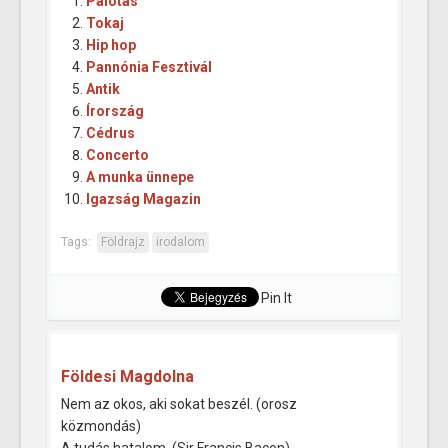
Palotás
Tokaj
Hip hop
Pannónia Fesztivál
Antik
Írország
Cédrus
Concerto
A munka ünnepe
Igazság Magazin
Tags:
Földrajz
irodalom
Pin It
Földesi Magdolna
Nem az okos, aki sokat beszél. (orosz
közmondás)
A tudás hatalom. (Sir Francis Bacon)