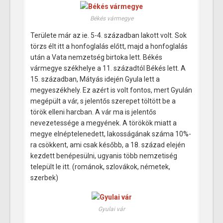
Békés vármegye
Területe már az ie. 5-4. században lakott volt. Sok
törzs élt itt a honfoglalás előtt, majd a honfoglalás
után a Vata nemzetség birtoka lett. Békés
vármegye székhelye a 11. századtól Békés lett. A
15. században, Mátyás idején Gyula lett a
megyeszékhely. Ez azért is volt fontos, mert Gyulán
megépült a vár, s jelentős szerepet töltött be a
török elleni harcban. A vár ma is jelentős
nevezetessége a megyének. A törökök miatt a
megye elnéptelenedett, lakosságának száma 10%-
ra csökkent, ami csak később, a 18. század elején
kezdett benépesülni, ugyanis több nemzetiség
települt le itt. (románok, szlovákok, németek,
szerbek)
Gyulai vár