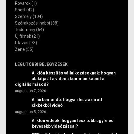
Rovarok
(1)
Sport
(42)
Személy
(104)
Szórakozás, hobbi
(88)
Tudomány
(64)
Új filmek
(21)
Utazas
(73)
Zene
(55)
LEGUTÓBBI BEJEGYZÉSEK
AI klón készítés vállalkozásoknak: hogyan
alakítja át a videós kommunikációt a
digitális másod?
augusztus 7, 2026
AI hírbemondó: hogyan lesz az írott
cikkekből videó
augusztus 5, 2026
AI klón videók: hogyan lesz több ügyfeled
kevesebb videózással?