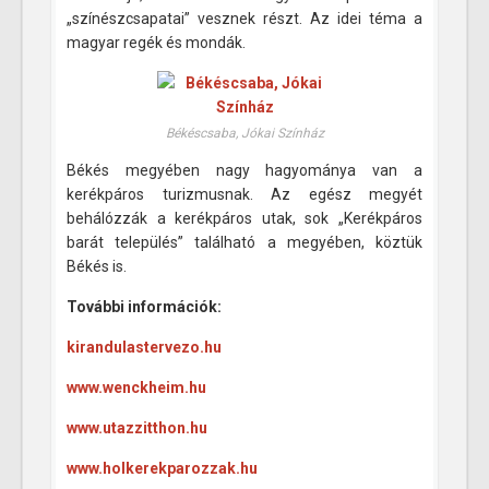
„színészcsapatai” vesznek részt. Az idei téma a
magyar regék és mondák.
Békéscsaba, Jókai Színház
Békés megyében nagy hagyománya van a
kerékpáros turizmusnak. Az egész megyét
behálózzák a kerékpáros utak, sok „Kerékpáros
barát település” található a megyében, köztük
Békés is.
További információk:
kirandulastervezo.hu
www.wenckheim.hu
www.utazzitthon.hu
www.holkerekparozzak.hu