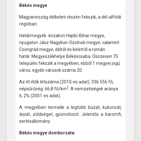
Békés megye
Magyarország délkeleti részén fekszik, a dél-alföldi
régióban.
Határmegyék: északon Hajdú-Bihar megye,
nyugaton Jász-Nagykun-Szolnok megye, valamint
Csongrád megye, délről és keletről a román
határ. Megyeszékhelye Békéscsaba. Összesen 75
település fekszik a megyében, ebből 1 megyei jogú
város, egyéb városok száma 20.
Az itt élők létszáma (2010-es adat): 336 556 fő,
2
népsűrűség: 66,8 fő/km
. A nemzetiségek aránya
6, 2% (2001-es adat).
A megyében termelik a legtöbb búzát, kukoricát,
árpát, zöldséget, gyümölcsöt. Jelentős a baromfi,
sertésállomány.
Békés megye d
omborzata: