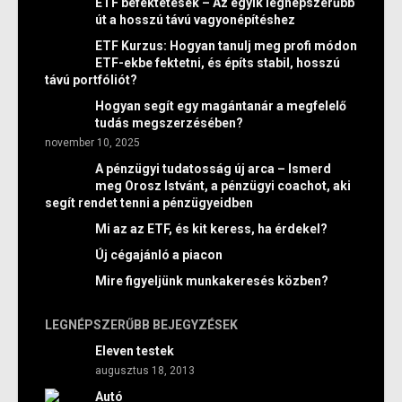
ETF befektetések – Az egyik legnépszerűbb
út a hosszú távú vagyonépítéshez
ETF Kurzus: Hogyan tanulj meg profi módon
ETF-ekbe fektetni, és építs stabil, hosszú
távú portfóliót?
Hogyan segít egy magántanár a megfelelő
tudás megszerzésében?
november 10, 2025
A pénzügyi tudatosság új arca – Ismerd
meg Orosz Istvánt, a pénzügyi coachot, aki
segít rendet tenni a pénzügyeidben
Mi az az ETF, és kit keress, ha érdekel?
Új cégajánló a piacon
Mire figyeljünk munkakeresés közben?
LEGNÉPSZERŰBB BEJEGYZÉSEK
Eleven testek
augusztus 18, 2013
Autó