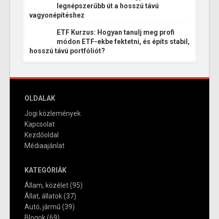
legnépszerűbb út a hosszú távú
vagyonépítéshez
ETF Kurzus: Hogyan tanulj meg profi
módon ETF-ekbe fektetni, és építs stabil,
hosszú távú portfóliót?
OLDALAK
Jogi közlemények
Kapcsolat
Kezdőoldal
Médiaajánlat
KATEGÓRIÁK
Állam, közélet
(95)
Állat, állatok
(37)
Autó, jármű
(39)
Blogok
(69)