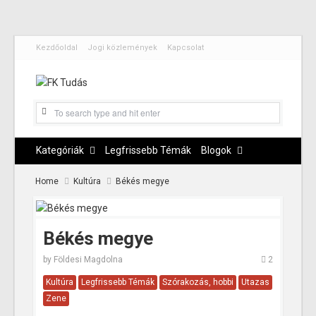
Kezdőoldal
Jogi közlemények
Kapcsolat
Kategóriák
Legfrissebb Témák
Blogok
Home
Kultúra
Békés megye
Békés megye
by
Földesi Magdolna
2
Kultúra
Legfrissebb Témák
Szórakozás, hobbi
Utazas
Zene