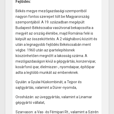
Fejlődés:
Békés megye mezőgazdasági szempontból
nagyon fontos szerepet tölt be Magyarország
szempontjából. A 19. században megépült
Budapest-Békéscsaba vasútvonal bekapcsolta a
megyét az ország életébe, majd Románia felé is
kiépült az összeköttetés. A 2 világháború között és
után a legnagyobb fejlődés Békéscsabán ment
végbe. 1960 után az ipartelepítésnek
köszönhetően megnőtt a lakosság száma. A
mezőgazdaságon kívül a gépgyártás, konzervipar,
kosárfonó ipar, élelmiszer-, nyomdaipar, építőipar
adta a legtöbb munkát az embereknek.
Gyulán: a Gyulai Húskombinát, a Tejpor és
sajtgyártás, valamint a Dürer-nyomda,
Orosházán: az üveggyártás, valamint a Linamar
gépgyártó vállalat,
Szarvason: a Vas- és Fémipari Rt., valamint a Szirén