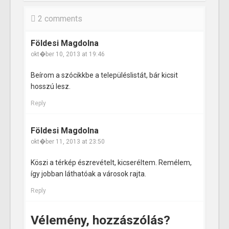
2 comments
Földesi Magdolna
okt�ber 10, 2013 at 19:46
Beírom a szócikkbe a településlistát, bár kicsit
hosszú lesz.
Reply
Földesi Magdolna
okt�ber 11, 2013 at 23:50
Köszi a térkép észrevételt, kicseréltem. Remélem,
így jobban láthatóak a városok rajta.
Reply
Vélemény, hozzászólás?