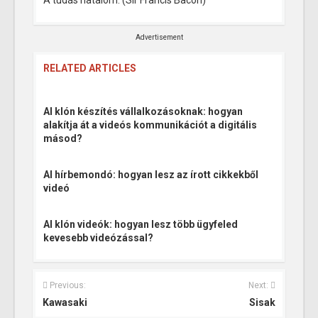
Advertisement
RELATED ARTICLES
AI klón készítés vállalkozásoknak: hogyan
alakítja át a videós kommunikációt a digitális
másod?
AI hírbemondó: hogyan lesz az írott cikkekből
videó
AI klón videók: hogyan lesz több ügyfeled
kevesebb videózással?
Previous:
Next:
Kawasaki
Sisak