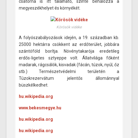
csatorna is itt található, szinte behálózza a
megyeszékhelyet és környékét.
Körösök vidéke
A folyószabályozások idején, a 19. században kb.
25000 hektárra csökkent az erdőterület, jobbára
szántóföld borítja. Növénytakarója eredetileg
erdős-ligetes sztyeppe volt. Állatvilága főként
madarak, rágcsálók, kisvadak (fácán, túzok, nyúl, őz
stb.) Természetvédelmi területén a
Túzokrezervátum jelentős állománnyal
büszkélkedhet.
hu.wikipedia.org
www.bekesmegye.hu
hu.wikipedia.org
hu.wikipedia.org