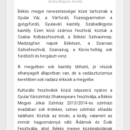
Szabadkígyós, kastély
Békés megye nevezetességei közé tartoznak a
Gyulai Vár, a Várfürdő, Füzesgyarmaton a
gyógyfürdő, Gyulavári kastély, Szabadkígyósi
kastély. Ezen kívül számos fesztivál, köztük a
Csabai Kolbászfesztivál, a Békési Szilvaünnep,
Madzagfavi napok Békésen, a Szarvasi
Szilvafesztivál, Szanazug, a Körös-holtág sok
fürdőzőt és horgászt vonz.
A megyében sok kastély látható, jó részük
elhanyagolt állapotban van, de a vadászturizmus
keretében sok vadász érkezik a megyébe.
Kulturális fesztiválok közül népszerű nyáron a
Gyulai Várszínház Shakespeare fesztiválja, a Békés
Megyei Jókai Színház 2013/2014-es színházi
évadában sok érdekes, színes színházi előadás
található. Köztük az István, a király, valamint az
immár hagyománnyá váló Ádámok és Évák
Fesztiválja, ahol Békés megye középiskoláinak