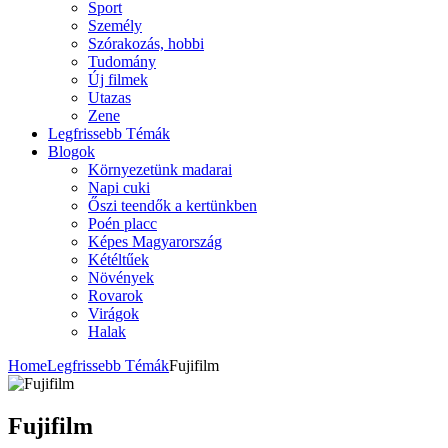
Sport
Személy
Szórakozás, hobbi
Tudomány
Új filmek
Utazas
Zene
Legfrissebb Témák
Blogok
Környezetünk madarai
Napi cuki
Őszi teendők a kertünkben
Poén placc
Képes Magyarország
Kétéltűek
Növények
Rovarok
Virágok
Halak
Home
Legfrissebb Témák
Fujifilm
Fujifilm