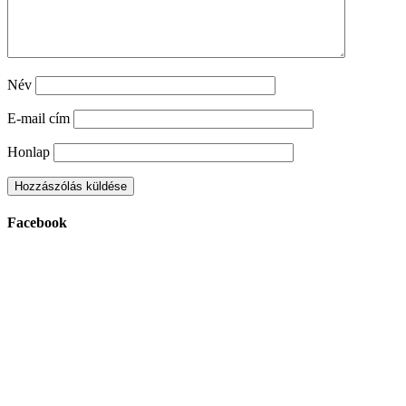
Név
E-mail cím
Honlap
Facebook