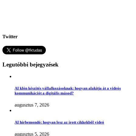
Twitter
Legutóbbi bejegyzések
AI klón készítés vállalkozásoknak: hogyan alakítja át a videós
kommunikációt a digitális másod?
augusztus 7, 2026
AI hírbemondó: hogyan lesz az írott cikkekből videó
augusztus 5, 2026