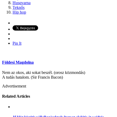
Husqvarna
Teknős
Hip hop
Pin It
Földesi Magdolna
Nem az okos, aki sokat beszél. (orosz közmondás)
A tudás hatalom. (Sir Francis Bacon)
Advertisement
Related Articles
AI klón készítés vállalkozásoknak: hogyan alakítja át a videós