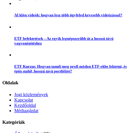
AI klón videók: hogyan lesz több ügyfeled kevesebb videózással?
ETF befektetések – Az egyik legnépszerűbb út a hosszú távú
vagyonépítéshez
ETF Kurzus: Hogyan tanulj meg profi módon ETF-ekbe fektetni, és
építs stabil, hosszú távú portfóliót?
Oldalak
Jogi közlemények
Kapcsolat
Kezdőoldal
Médiaajánlat
Kategóriák