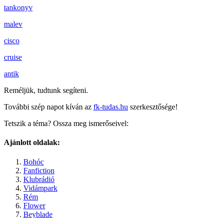
tankonyv
malev
cisco
cruise
antik
Reméljük, tudtunk segíteni.
További szép napot kíván az
fk-tudas.hu
szerkesztősége!
Tetszik a téma? Ossza meg ismerőseivel:
Ajánlott oldalak:
Bohóc
Fanfiction
Klubrádió
Vidámpark
Rém
Flower
Beyblade