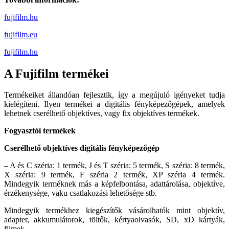
fujifilm.hu
fujifilm.eu
fujifilm.hu
A Fujifilm termékei
Termékeiket állandóan fejlesztik, így a megújuló igényeket tudja
kielégíteni. Ilyen termékei a digitális fényképezőgépek, amelyek
lehetnek cserélhető objektíves, vagy fix objektíves termékek.
Fogyasztói termékek
Cserélhető objektíves digitális fényképezőgép
– A és C széria: 1 termék, J és T széria: 5 termék, S széria: 8 termék,
X széria: 9 termék, F széria 2 termék, XP széria 4 termék.
Mindegyik terméknek más a képfelbontása, adattárolása, objektíve,
érzékenysége, vaku csatlakozási lehetősége stb.
Mindegyik termékhez kiegészítők vásárolhatók mint objektív,
adapter, akkumulátorok, töltők, kértyaolvasók, SD, xD kártyák,
filmek.