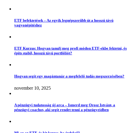
ETF befektetések – Az egyik legnépszerűbb út a hosszú távú
vagyonépítéshez
ETF Kurzus: Hogyan tanulj meg profi módon ETF-ekbe fektetni, és
építs stabil, hosszú távú portfóliót?
Hogyan segít egy magántanár a megfelelő tudás megszerzésében?
november 10, 2025
A pénzügyi tudatosság új arca – Ismerd meg Orosz Istvánt, a
pénzügyi coachot, aki segít rendet tenni a pénzügyeidben
Mi az az ETF, és kit keress, ha érdekel?