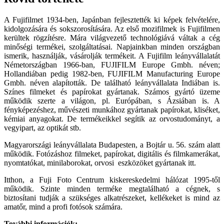
A Fujifilmet 1934-ben, Japánban fejlesztették ki képek felvételére,
kidolgozására és sokszorosítására. Az első mozifilmek is Fujifilmen
kerültek rögzítésre. Mára világvezető technológiává váltak a cég
minőségi termékei, szolgáltatásai. Napjainkban minden országban
ismerik, használják, vásárolják termékeit. A Fujifilm leányvállalatát
Németországban 1966-ban, FUJIFILM Europe Gmbh. néven;
Hollandiában pedig 1982-ben, FUJIFILM Manufacturing Europe
Gmbh. néven alapították. De található leányvállalata Indiában is.
Színes filmeket és papírokat gyártanak. Számos gyártó üzeme
működik szerte a világon, pl. Európában, s Ázsiában is. A
fényképezéshez, művészeti munkához gyártanak papírokat, kliséket,
kémiai anyagokat. De termékeikkel segítik az orvostudományt, a
vegyipart, az optikát stb.
Magyarországi leányvállalata Budapesten, a Bojtár u. 56. szám alatt
működik. Fotózáshoz filmeket, papírokat, digitális és filmkamerákat,
nyomtatókat, minilaborokat, orvosi eszközöket gyártanak itt.
Itthon, a Fuji Foto Centrum kiskereskedelmi hálózat 1995-től
működik. Szinte minden terméke megtalálható a cégnek, s
biztosítani tudják a szükséges alkatrészeket, kellékeket is mind az
amatőr, mind a profi fotósok számára.
További információk: