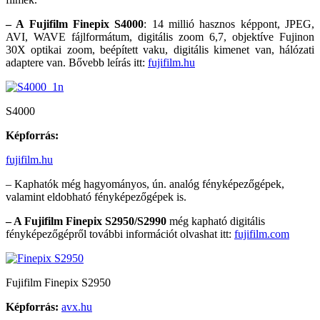
– A Fujifilm Finepix S4000
: 14 millió hasznos képpont, JPEG,
AVI, WAVE fájlformátum, digitális zoom 6,7, objektíve Fujinon
30X optikai zoom, beépített vaku, digitális kimenet van, hálózati
adaptere van. Bővebb leírás itt:
fujifilm.hu
S4000
Képforrás:
fujifilm.hu
– Kaphatók még hagyományos, ún. analóg fényképezőgépek,
valamint eldobható fényképezőgépek is.
– A Fujifilm Finepix S2950/S2990
még kapható digitális
fényképezőgépről további információt olvashat itt:
fujifilm.com
Fujifilm Finepix S2950
Képforrás:
avx.hu