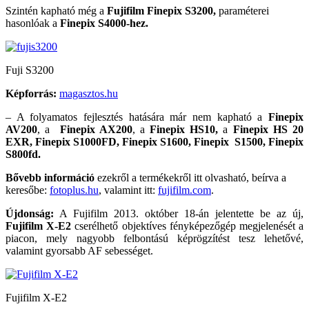
Szintén kapható még a
Fujifilm Finepix S3200,
paraméterei
hasonlóak a
Finepix S4000-hez.
Fuji S3200
Képforrás:
magasztos.hu
– A folyamatos fejlesztés hatására már nem kapható a
Finepix
AV200
, a
Finepix AX200
, a
Finepix HS10,
a
Finepix
HS 20
EXR, Finepix S1000FD, Finepix S1600, Finepix S1500, Finepix
S800fd.
Bővebb információ
ezekről a termékekről itt olvasható, beírva a
keresőbe:
fotoplus.hu
, valamint itt:
fujifilm.com
.
Újdonság:
A Fujifilm 2013. október 18-án jelentette be az új,
Fujifilm X-E2
cserélhető objektíves fényképezőgép megjelenését a
piacon, mely nagyobb felbontású képrögzítést tesz lehetővé,
valamint gyorsabb AF sebességet.
Fujifilm X-E2