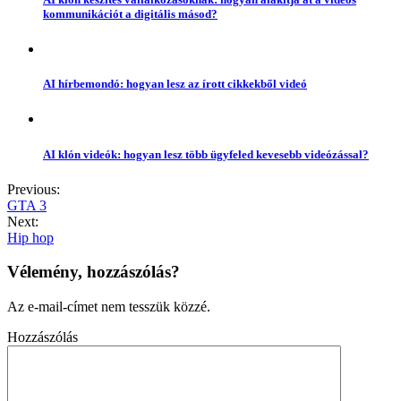
kommunikációt a digitális másod?
AI hírbemondó: hogyan lesz az írott cikkekből videó
AI klón videók: hogyan lesz több ügyfeled kevesebb videózással?
Previous:
GTA 3
Next:
Hip hop
Vélemény, hozzászólás?
Az e-mail-címet nem tesszük közzé.
Hozzászólás