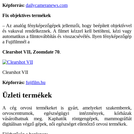
Képforrás:
dailycameranews.com
Fix objektíves termékek
– Az analóg fényképezőgépek jellemzői, hogy beépített objektívvel
és vakuval rendelkeznek. A filmet kézzel kell betölteni, kézi vagy
automatikus a filmtovábbítás és visszacsévélés. Ilyen fényképezőgép
a Fujifilmnél a
Clearshot VII, Zoomdate 70
.
Clearshot VII
Képforrás:
fujifilm.hu
Üzleti termékek
A cég orvosi termékeket is gyárt, amelyeket szakemberek,
orvoscentrumok, egészségügyi intézmények, kórházak
vásárolhatnak meg. Kaphatók röntgengépek, mammográfiát
digitálisan végző gépek, női egészséget ellenőrző orvosi termékek.