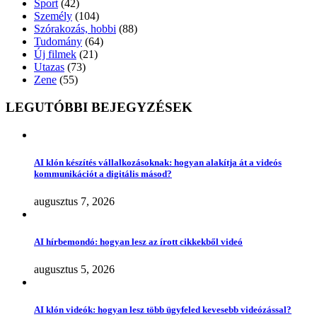
Sport
(42)
Személy
(104)
Szórakozás, hobbi
(88)
Tudomány
(64)
Új filmek
(21)
Utazas
(73)
Zene
(55)
LEGUTÓBBI BEJEGYZÉSEK
AI klón készítés vállalkozásoknak: hogyan alakítja át a videós
kommunikációt a digitális másod?
augusztus 7, 2026
AI hírbemondó: hogyan lesz az írott cikkekből videó
augusztus 5, 2026
AI klón videók: hogyan lesz több ügyfeled kevesebb videózással?