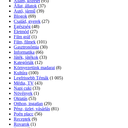
Állam, közélet
(95)
Állat, állatok
(37)
Autó, jármű
(39)
Blogok
(69)
Család, gyerek
(27)
Egészség
(48)
Életmód
(27)
Film gráf
(1)
Film, filmek
(101)
Gasztronómia
(30)
Informatika
(66)
Játék, játékok
(33)
Kategóriák
(12)
Környezetünk madarai
(8)
Kultúra
(100)
Legfrissebb Témák
(1 005)
Média, TV
(43)
Napi cuki
(33)
Növények
(1)
Oktatás
(53)
Otthon, ingatlan
(29)
Pénz, üzlet, vásárlás
(81)
Poén placc
(56)
Receptek
(9)
Rovarok
(1)