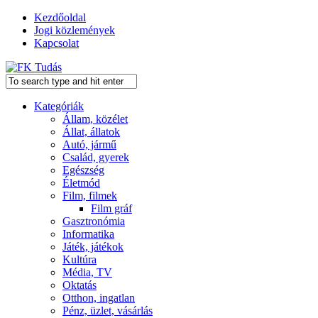
Kezdőoldal
Jogi közlemények
Kapcsolat
Kategóriák
Állam, közélet
Állat, állatok
Autó, jármű
Család, gyerek
Egészség
Életmód
Film, filmek
Film gráf
Gasztronómia
Informatika
Játék, játékok
Kultúra
Média, TV
Oktatás
Otthon, ingatlan
Pénz, üzlet, vásárlás