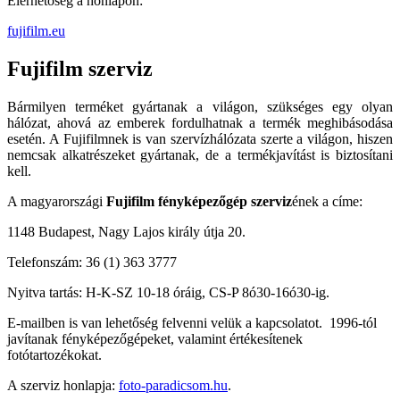
Elérhetőség a honlapon:
fujifilm.eu
Fujifilm szerviz
Bármilyen terméket gyártanak a világon, szükséges egy olyan
hálózat, ahová az emberek fordulhatnak a termék meghibásodása
esetén. A Fujifilmnek is van szervízhálózata szerte a világon, hiszen
nemcsak alkatrészeket gyártanak, de a termékjavítást is biztosítani
kell.
A magyarországi
Fujifilm fényképezőgép szerviz
ének a címe:
1148 Budapest, Nagy Lajos király útja 20.
Telefonszám: 36 (1) 363 3777
Nyitva tartás: H-K-SZ 10-18 óráig, CS-P 8ó30-16ó30-ig.
E-mailben is van lehetőség felvenni velük a kapcsolatot. 1996-tól
javítanak fényképezőgépeket, valamint értékesítenek
fotótartozékokat.
A szerviz honlapja:
foto-paradicsom.hu
.