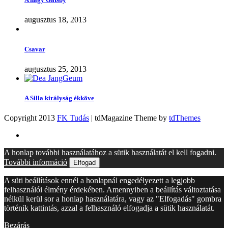
augusztus 18, 2013
Csavar
augusztus 25, 2013
A Silla királyság ékköve
Copyright 2013
FK Tudás
| tdMagazine Theme by
tdThemes
A honlap további használatához a sütik használatát el kell fogadni.
További információ
Elfogad
A süti beállítások ennél a honlapnál engedélyezett a legjobb
felhasználói élmény érdekében. Amennyiben a beállítás változtatása
nélkül kerül sor a honlap használatára, vagy az "Elfogadás" gombra
történik kattintás, azzal a felhasználó elfogadja a sütik használatát.
Bezárás