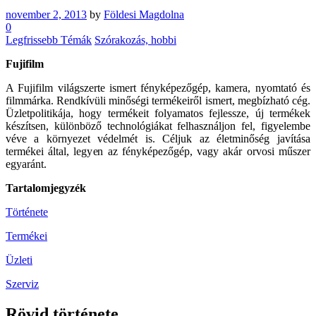
november 2, 2013
by
Földesi Magdolna
0
Legfrissebb Témák
Szórakozás, hobbi
Fujifilm
A Fujifilm világszerte ismert fényképezőgép, kamera, nyomtató és
filmmárka. Rendkívüli minőségi termékeiről ismert, megbízható cég.
Üzletpolitikája, hogy termékeit folyamatos fejlessze, új termékek
készítsen, különböző technológiákat felhasználjon fel, figyelembe
véve a környezet védelmét is. Céljuk az életminőség javítása
termékei által, legyen az fényképezőgép, vagy akár orvosi műszer
egyaránt.
Tartalomjegyzék
Története
Termékei
Üzleti
Szerviz
Rövid története