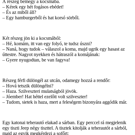
A részeg bemegy a kocsmába.
– Kérek egy hét fogásos ebédet!
– És az miből áll?
– Egy hamburgerből és hat korsó sörből.
Két részeg jön ki a kocsmából:
– Hé, komám, itt van egy folyó, te tudsz úszni?
– Naná, hogy tudok – válaszol a koma, majd ugrik egy hasast az
úttestre. Nagyot nyekken és hátraszól a komájának:
– Gyere nyugodtan, be van fagyva!
Részeg férfi dülöngél az utcán, odamegy hozzá a rendőr:
– Hová tetszik dülöngélni?
– Haza. Szilveszteri mulatságból jövök.
– Jóember! Hat héttel ezelőtt volt szilveszter!
– Tudom, sietek is haza, mert a feleségem bizonyára aggódik már.
Egy katonai teherautó elakad a sárban. Egy perccel rá megjelenik
egy tiszti Jeep négy tiszttel. A tisztek kitolják a teherautót a sárból,
majd az egyik megkérdezi a sofőrt: