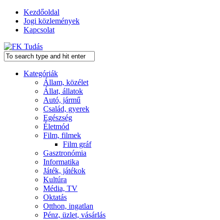
Kezdőoldal
Jogi közlemények
Kapcsolat
Kategóriák
Állam, közélet
Állat, állatok
Autó, jármű
Család, gyerek
Egészség
Életmód
Film, filmek
Film gráf
Gasztronómia
Informatika
Játék, játékok
Kultúra
Média, TV
Oktatás
Otthon, ingatlan
Pénz, üzlet, vásárlás