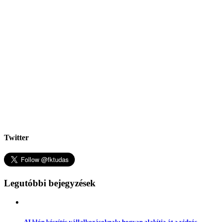
Twitter
Legutóbbi bejegyzések
AI klón készítés vállalkozásoknak: hogyan alakítja át a videós