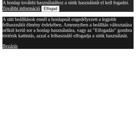
A honlap további használatához a sütik használatát el kell fogadni.
További információ
Elfogad
A süti beállítások ennél a honlapnál engedélyezett a legjobb
felhasználói élmény érdekében. Amennyiben a beállítás változtatása
nélkül kerül sor a honlap használatára, vagy az "Elfogadás" gombra
történik kattintás, azzal a felhasználó elfogadja a sütik használatát.
Bezárás