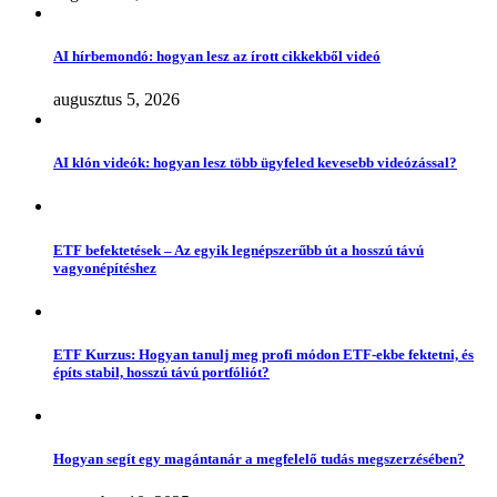
AI hírbemondó: hogyan lesz az írott cikkekből videó
augusztus 5, 2026
AI klón videók: hogyan lesz több ügyfeled kevesebb videózással?
ETF befektetések – Az egyik legnépszerűbb út a hosszú távú
vagyonépítéshez
ETF Kurzus: Hogyan tanulj meg profi módon ETF-ekbe fektetni, és
építs stabil, hosszú távú portfóliót?
Hogyan segít egy magántanár a megfelelő tudás megszerzésében?