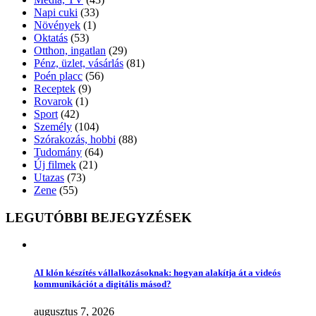
Napi cuki
(33)
Növények
(1)
Oktatás
(53)
Otthon, ingatlan
(29)
Pénz, üzlet, vásárlás
(81)
Poén placc
(56)
Receptek
(9)
Rovarok
(1)
Sport
(42)
Személy
(104)
Szórakozás, hobbi
(88)
Tudomány
(64)
Új filmek
(21)
Utazas
(73)
Zene
(55)
LEGUTÓBBI BEJEGYZÉSEK
AI klón készítés vállalkozásoknak: hogyan alakítja át a videós
kommunikációt a digitális másod?
augusztus 7, 2026