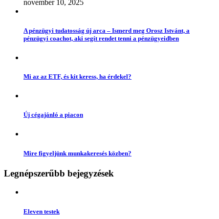
november 10, 2025
A pénzügyi tudatosság új arca – Ismerd meg Orosz Istvánt, a
pénzügyi coachot, aki segít rendet tenni a pénzügyeidben
Mi az az ETF, és kit keress, ha érdekel?
Új cégajánló a piacon
Mire figyeljünk munkakeresés közben?
Legnépszerűbb bejegyzések
Eleven testek