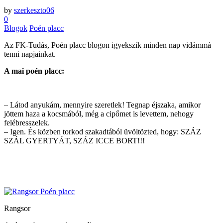
by
szerkeszto06
0
Blogok
Poén placc
Az FK-Tudás, Poén placc blogon igyekszik minden nap vidámmá
tenni napjainkat.
A mai poén placc:
– Látod anyukám, mennyire szeretlek! Tegnap éjszaka, amikor
jöttem haza a kocsmából, még a cipőmet is levettem, nehogy
felébresszelek.
– Igen. És közben torkod szakadtából üvöltözted, hogy: SZÁZ
SZÁL GYERTYÁT, SZÁZ ICCE BORT!!!
Rangsor