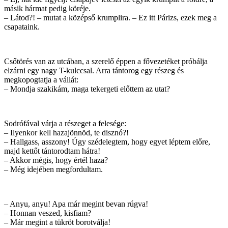
másik hármat pedig köréje.
– Látod?! – mutat a középső krumplira. – Ez itt Párizs, ezek meg a
csapataink.
Csőtörés van az utcában, a szerelő éppen a fővezetéket próbálja
elzárni egy nagy T-kulccsal. Arra tántorog egy részeg és
megkopogtatja a vállát:
– Mondja szakikám, maga tekergeti előttem az utat?
Sodrófával várja a részeget a felesége:
– Ilyenkor kell hazajönnöd, te disznó?!
– Hallgass, asszony! Úgy szédelegtem, hogy egyet léptem előre,
majd kettőt tántorodtam hátra!
– Akkor mégis, hogy értél haza?
– Még idejében megfordultam.
– Anyu, anyu! Apa már megint bevan rúgva!
– Honnan veszed, kisfiam?
– Már megint a tükröt borotválja!