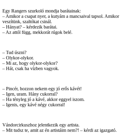
Egy Rangers szurkoló mondja barátainak:
– Amikor a csapat nyer, a kutyám a mancsaival tapsol. Amikor
veszítünk, szaltókat csinál.
– Hányat? – kérdezik barátai.
– Az attól függ, mekkorát rúgok belé.
– Tud úszni?
– Olykor-olykor.
– Mi az, hogy olykor-olykor?
– Hát, csak ha vízben vagyok.
– Pincér, hozzon nekem egy jó erős kávét!
– Igen, uram. Hány cukorral?
– Ha tényleg jó a kávé, akkor eggyel iszom.
– Igenis, egy kávé négy cukorral!
Vándorcirkuszhoz jelentkezik egy artista.
– Mit tudsz te, amit az én artistáim nem?! – kérdi az igazgató.