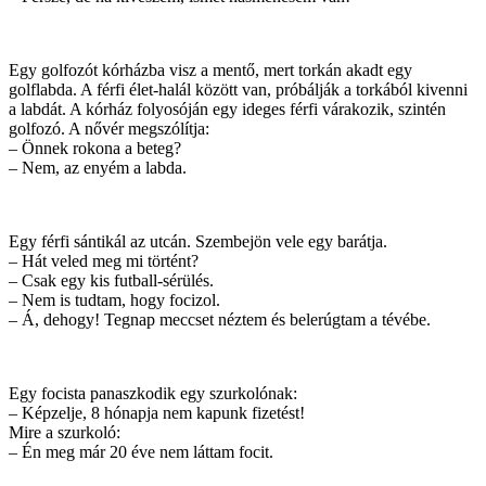
Egy golfozót kórházba visz a mentő, mert torkán akadt egy
golflabda. A férfi élet-halál között van, próbálják a torkából kivenni
a labdát. A kórház folyosóján egy ideges férfi várakozik, szintén
golfozó. A nővér megszólítja:
– Önnek rokona a beteg?
– Nem, az enyém a labda.
Egy férfi sántikál az utcán. Szembejön vele egy barátja.
– Hát veled meg mi történt?
– Csak egy kis futball-sérülés.
– Nem is tudtam, hogy focizol.
– Á, dehogy! Tegnap meccset néztem és belerúgtam a tévébe.
Egy focista panaszkodik egy szurkolónak:
– Képzelje, 8 hónapja nem kapunk fizetést!
Mire a szurkoló:
– Én meg már 20 éve nem láttam focit.