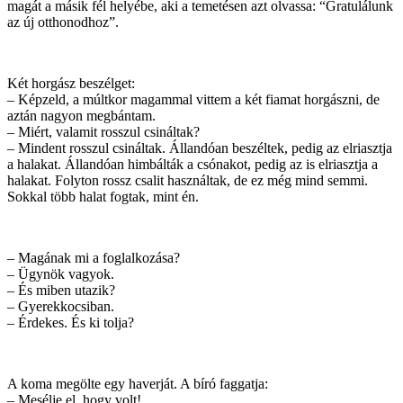
magát a másik fél helyébe, aki a temetésen azt olvassa: “Gratulálunk
az új otthonodhoz”.
Két horgász beszélget:
– Képzeld, a múltkor magammal vittem a két fiamat horgászni, de
aztán nagyon megbántam.
– Miért, valamit rosszul csináltak?
– Mindent rosszul csináltak. Állandóan beszéltek, pedig az elriasztja
a halakat. Állandóan himbálták a csónakot, pedig az is elriasztja a
halakat. Folyton rossz csalit használtak, de ez még mind semmi.
Sokkal több halat fogtak, mint én.
– Magának mi a foglalkozása?
– Ügynök vagyok.
– És miben utazik?
– Gyerekkocsiban.
– Érdekes. És ki tolja?
A koma megölte egy haverját. A bíró faggatja:
– Mesélje el, hogy volt!