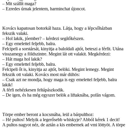
– Mit szállít maga?
– Ezredes úrnak jelentem, harminchat újoncot.
Kovács kapatosan botorkál haza. Látja, hogy a lépcsőházban
fekszik valaki.
– Hol lakik, jóember? – kérdezi segítőkészen.
– Egy emelettel feljebb, balra.
Felcipeli a sorstársát, kinyitja a baloldali ajtót, beteszi a férfit. Utána
visszamegy a földszintre. Megint lát ott valakit. Megkérdezi:
– Hát maga hol lakik?
– Egy emelettel feljebb, balra.
Felcipeli őt is, kinyitja az ajtót, belöki. Megint lemegy. Megint
fekszik ott valaki. Kovács most már dühös:
– Csak azt ne mondja, hogy maga is egy emelettel feljebb, balra
lakik!
A férfi nehézkesen feltápászkodik.
– De igen, és ha még egyszer belök a liftaknába, pofán vágom.
Törpe ember beront a kocsmába, leül a bárpulthoz:
– Hé pultos! Melyik a legerősebb whiskyje? Abból kérek 1 decit!
A pultos nagyot néz, de aztán a kis embernek ad vmi löttyöt. A törpe