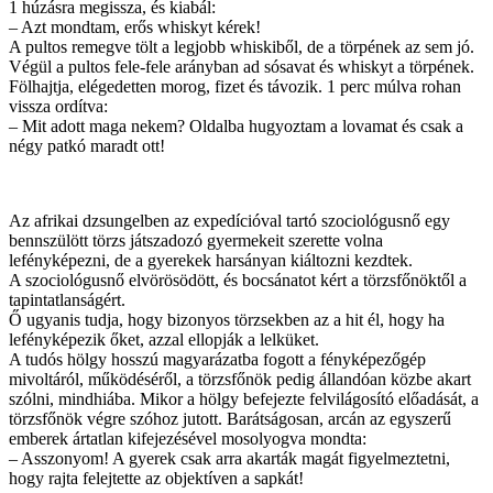
1 húzásra megissza, és kiabál:
– Azt mondtam, erős whiskyt kérek!
A pultos remegve tölt a legjobb whiskiből, de a törpének az sem jó.
Végül a pultos fele-fele arányban ad sósavat és whiskyt a törpének.
Fölhajtja, elégedetten morog, fizet és távozik. 1 perc múlva rohan
vissza ordítva:
– Mit adott maga nekem? Oldalba hugyoztam a lovamat és csak a
négy patkó maradt ott!
Az afrikai dzsungelben az expedícióval tartó szociológusnő egy
bennszülött törzs játszadozó gyermekeit szerette volna
lefényképezni, de a gyerekek harsányan kiáltozni kezdtek.
A szociológusnő elvörösödött, és bocsánatot kért a törzsfőnöktől a
tapintatlanságért.
Ő ugyanis tudja, hogy bizonyos törzsekben az a hit él, hogy ha
lefényképezik őket, azzal ellopják a lelküket.
A tudós hölgy hosszú magyarázatba fogott a fényképezőgép
mivoltáról, működéséről, a törzsfőnök pedig állandóan közbe akart
szólni, mindhiába. Mikor a hölgy befejezte felvilágosító előadását, a
törzsfőnök végre szóhoz jutott. Barátságosan, arcán az egyszerű
em
berek ártatlan kifejezésével mosolyogva mondta:
– Asszonyom! A gyerek csak arra akarták magát figyelmeztetni,
hogy rajta felejtette az objektíven a sapkát!