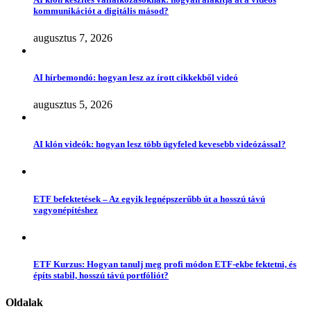
kommunikációt a digitális másod?
augusztus 7, 2026
AI hírbemondó: hogyan lesz az írott cikkekből videó
augusztus 5, 2026
AI klón videók: hogyan lesz több ügyfeled kevesebb videózással?
ETF befektetések – Az egyik legnépszerűbb út a hosszú távú
vagyonépítéshez
ETF Kurzus: Hogyan tanulj meg profi módon ETF-ekbe fektetni, és
építs stabil, hosszú távú portfóliót?
Oldalak