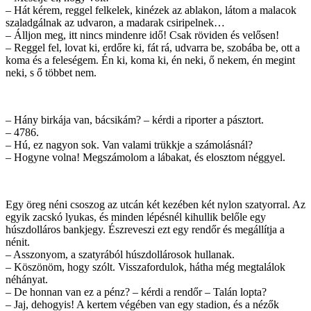
– Hát kérem, reggel felkelek, kinézek az ablakon, látom a malacok
szaladgálnak az udvaron, a madarak csiripelnek…
– Álljon meg, itt nincs mindenre idő! Csak röviden és velősen!
– Reggel fel, lovat ki, erdőre ki, fát rá, udvarra be, szobába be, ott a
koma és a feleségem. Én ki, koma ki, én neki, ő nekem, én megint
neki, s ő többet nem.
– Hány birkája van, bácsikám? – kérdi a riporter a pásztort.
– 4786.
– Hú, ez nagyon sok. Van valami trükkje a számolásnál?
– Hogyne volna! Megszámolom a lábakat, és elosztom néggyel.
Egy öreg néni csoszog az utcán két kezében két nylon szatyorral. Az
egyik zacskó lyukas, és minden lépésnél kihullik belőle egy
húszdolláros bankjegy. Észreveszi ezt egy rendőr és megállítja a
nénit.
– Asszonyom, a szatyrából húszdollárosok hullanak.
– Köszönöm, hogy szólt. Visszafordulok, hátha még megtalálok
néhányat.
– De honnan van ez a pénz? – kérdi a rendőr – Talán lopta?
– Jaj, dehogyis! A kertem végében van egy stadion, és a nézők