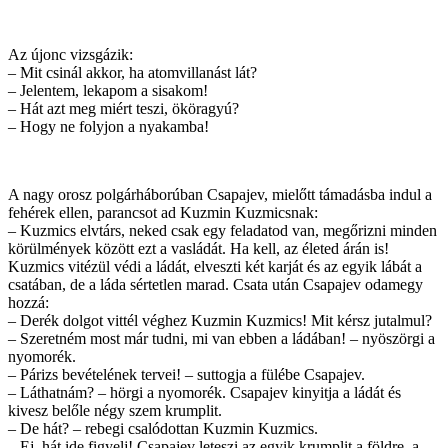
Az újonc vizsgázik:
– Mit csinál akkor, ha atomvillanást lát?
– Jelentem, lekapom a sisakom!
– Hát azt meg miért teszi, ököragyú?
– Hogy ne folyjon a nyakamba!
A nagy orosz polgárháborúban Csapajev, mielőtt támadásba indul a
fehérek ellen, parancsot ad Kuzmin Kuzmicsnak:
– Kuzmics elvtárs, neked csak egy feladatod van, megőrizni minden
körülmények között ezt a vasládát. Ha kell, az életed árán is!
Kuzmics vitézül védi a ládát, elveszti két karját és az egyik lábát a
csatában, de a láda sértetlen marad. Csata után Csapajev odamegy
hozzá:
– Derék dolgot vittél véghez Kuzmin Kuzmics! Mit kérsz jutalmul?
– Szeretném most már tudni, mi van ebben a ládában! – nyöszörgi a
nyomorék.
– Párizs bevételének tervei! – suttogja a fülébe Csapajev.
– Láthatnám? – hörgi a nyomorék. Csapajev kinyitja a ládát és
kivesz belőle négy szem krumplit.
– De hát? – rebegi csalódottan Kuzmin Kuzmics.
– Ej, hát ide figyelj! Csapajev leteszi az egyik krumplit a földre, a