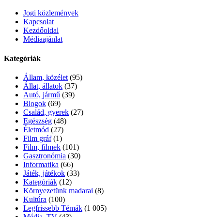
Jogi közlemények
Kapcsolat
Kezdőoldal
Médiaajánlat
Kategóriák
Állam, közélet
(95)
Állat, állatok
(37)
Autó, jármű
(39)
Blogok
(69)
Család, gyerek
(27)
Egészség
(48)
Életmód
(27)
Film gráf
(1)
Film, filmek
(101)
Gasztronómia
(30)
Informatika
(66)
Játék, játékok
(33)
Kategóriák
(12)
Környezetünk madarai
(8)
Kultúra
(100)
Legfrissebb Témák
(1 005)
Média, TV
(43)