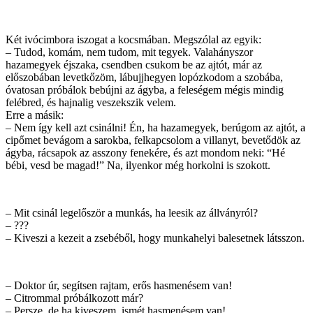
Két ivócimbora iszogat a kocsmában. Megszólal az egyik:
– Tudod, komám, nem tudom, mit tegyek. Valahányszor
hazamegyek éjszaka, csendben csukom be az ajtót, már az
előszobában levetkőzöm, lábujjhegyen lopózkodom a szobába,
óvatosan próbálok bebújni az ágyba, a feleségem mégis mindig
felébred, és hajnalig veszekszik velem.
Erre a másik:
– Nem így kell azt csinálni! Én, ha hazamegyek, berúgom az ajtót, a
cipőmet bevágom a sarokba, felkapcsolom a villanyt, bevetődök az
ágyba, rácsapok az asszony fenekére, és azt mondom neki: “Hé
bébi, vesd be magad!” Na, ilyenkor még horkolni is szokott.
– Mit csinál legelőször a munkás, ha leesik az állványról?
– ???
– Kiveszi a kezeit a zsebéből, hogy munkahelyi balesetnek látsszon.
– Doktor úr, segítsen rajtam, erős hasmenésem van!
– Citrommal próbálkozott már?
– Persze, de ha kiveszem, ismét hasmenésem van!