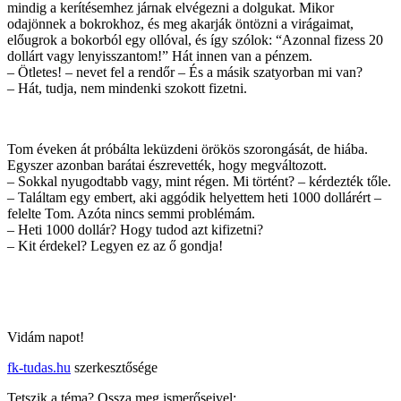
mindig a kerítésemhez járnak elvégezni a dolgukat. Mikor
odajönnek a bokrokhoz, és meg akarják öntözni a virágaimat,
előugrok a bokorból egy ollóval, és így szólok: “Azonnal fizess 20
dollárt vagy lenyisszantom!” Hát innen van a pénzem.
– Ötletes! – nevet fel a rendőr – És a másik szatyorban mi van?
– Hát, tudja, nem mindenki szokott fizetni.
Tom éveken át próbálta leküzdeni örökös szorongását, de hiába.
Egyszer azonban barátai észrevették, hogy megváltozott.
– Sokkal nyugodtabb vagy, mint régen. Mi történt? – kérdezték tőle.
– Találtam egy embert, aki aggódik helyettem heti 1000 dollárért –
felelte Tom. Azóta nincs semmi problémám.
– Heti 1000 dollár? Hogy tudod azt kifizetni?
– Kit érdekel? Legyen ez az ő gondja!
Vidám napot!
fk-tudas.hu
szerkesztősége
Tetszik a téma? Ossza meg ismerőseivel: