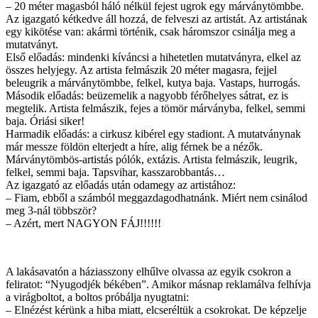
– 20 méter magasból háló nélkül fejest ugrok egy márványtömbbe.
Az igazgató kétkedve áll hozzá, de felveszi az artistát. Az artistának
egy kikötése van: akármi történik, csak háromszor csinálja meg a
mutatványt.
Első előadás: mindenki kíváncsi a hihetetlen mutatványra, elkel az
összes helyjegy. Az artista felmászik 20 méter magasra, fejjel
beleugrik a márványtömbbe, felkel, kutya baja. Vastaps, hurrogás.
Második előadás: beüzemelik a nagyobb férőhelyes sátrat, ez is
megtelik. Artista felmászik, fejes a tömör márványba, felkel, semmi
baja. Óriási siker!
Harmadik előadás: a cirkusz kibérel egy stadiont. A mutatványnak
már messze földön elterjedt a híre, alig férnek be a nézők.
Márványtömbös-artistás pólók, extázis. Artista felmászik, leugrik,
felkel, semmi baja. Tapsvihar, kasszarobbantás…
Az igazgató az előadás után odamegy az artistához:
– Fiam, ebből a számból meggazdagodhatnánk. Miért nem csinálod
meg 3-nál többször?
– Azért, mert NAGYON FÁJ!!!!!!
A lakásavatón a háziasszony elhűlve olvassa az egyik csokron a
feliratot: “Nyugodjék békében”. Amikor másnap reklamálva felhívja
a virágboltot, a boltos próbálja nyugtatni:
– Elnézést kérünk a hiba miatt, elcseréltük a csokrokat. De képzelje