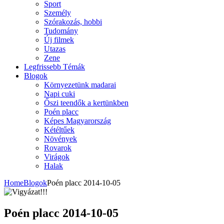
Sport
Személy
Szórakozás, hobbi
Tudomány
Új filmek
Utazas
Zene
Legfrissebb Témák
Blogok
Környezetünk madarai
Napi cuki
Őszi teendők a kertünkben
Poén placc
Képes Magyarország
Kétéltűek
Növények
Rovarok
Virágok
Halak
Home
Blogok
Poén placc 2014-10-05
Poén placc 2014-10-05