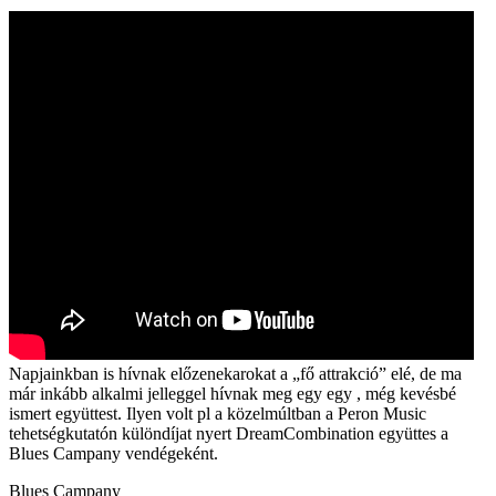
Napjainkban is hívnak előzenekarokat a „fő attrakció” elé, de ma
már inkább alkalmi jelleggel hívnak meg egy egy , még kevésbé
ismert együttest. Ilyen volt pl a közelmúltban a Peron Music
tehetségkutatón különdíjat nyert DreamCombination együttes a
Blues Campany vendégeként.
Blues Campany