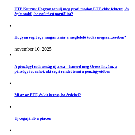
ETF Kurzus: Hogyan tanulj meg profi módon ETF-ekbe fektetni, és
építs stabil, hosszú távú portfóliót?
Hogyan segít egy magántanár a megfelelő tudás megszerzésében?
november 10, 2025
A pénzügyi tudatosság új arca – Ismerd meg Orosz Istvánt, a
pénzügyi coachot, aki segít rendet tenni a pénzügyeidben
Mi az az ETF, és kit keress, ha érdekel?
Új cégajánló a piacon