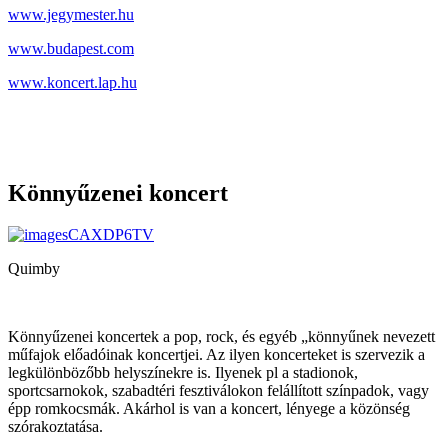
www.jegymester.hu
www.budapest.com
www.koncert.lap.hu
Könnyűzenei koncert
Quimby
Könnyűzenei koncertek a pop, rock, és egyéb „könnyűnek nevezett
műfajok előadóinak koncertjei. Az ilyen koncerteket is szervezik a
legkülönbözőbb helyszínekre is. Ilyenek pl a stadionok,
sportcsarnokok, szabadtéri fesztiválokon felállított színpadok, vagy
épp romkocsmák. Akárhol is van a koncert, lényege a közönség
szórakoztatása.