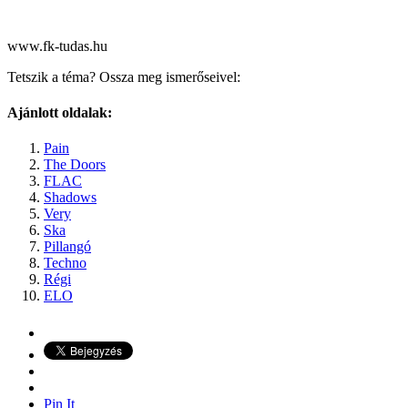
www.fk-tudas.hu
Tetszik a téma? Ossza meg ismerőseivel:
Ajánlott oldalak:
Pain
The Doors
FLAC
Shadows
Very
Ska
Pillangó
Techno
Régi
ELO
Pin It