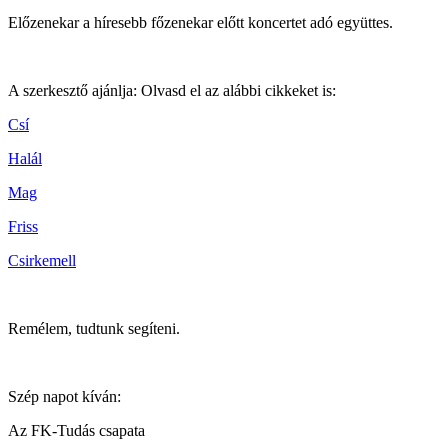
Előzenekar a híresebb főzenekar előtt koncertet adó együttes.
A szerkesztő ajánlja: Olvasd el az alábbi cikkeket is:
Csí
Halál
Mag
Friss
Csirkemell
Remélem, tudtunk segíteni.
Szép napot kíván:
Az FK-Tudás csapata