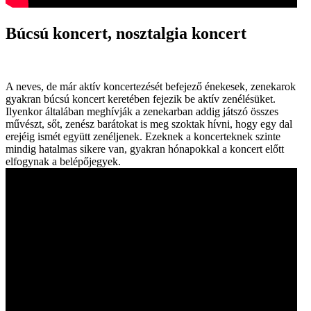
Búcsú koncert, nosztalgia koncert
A neves, de már aktív koncertezését befejező énekesek, zenekarok
gyakran búcsú koncert keretében fejezik be aktív zenélésüket.
Ilyenkor általában meghívják a zenekarban addig játszó összes
művészt, sőt, zenész barátokat is meg szoktak hívni, hogy egy dal
erejéig ismét együtt zenéljenek. Ezeknek a koncerteknek szinte
mindig hatalmas sikere van, gyakran hónapokkal a koncert előtt
elfogynak a belépőjegyek.