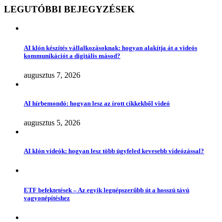
LEGUTÓBBI BEJEGYZÉSEK
AI klón készítés vállalkozásoknak: hogyan alakítja át a videós
kommunikációt a digitális másod?
augusztus 7, 2026
AI hírbemondó: hogyan lesz az írott cikkekből videó
augusztus 5, 2026
AI klón videók: hogyan lesz több ügyfeled kevesebb videózással?
ETF befektetések – Az egyik legnépszerűbb út a hosszú távú
vagyonépítéshez