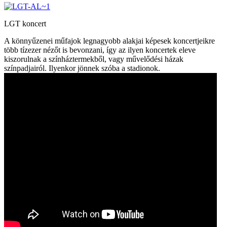
LGT koncert
A könnyűzenei műfajok legnagyobb alakjai képesek koncertjeikre
több tízezer nézőt is bevonzani, így az ilyen koncertek eleve
kiszorulnak a színháztermekből, vagy művelődési házak
színpadjairól. Ilyenkor jönnek szóba a stadionok.