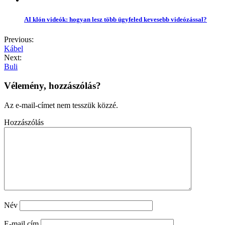
AI klón videók: hogyan lesz több ügyfeled kevesebb videózással?
Previous:
Kábel
Next:
Buli
Vélemény, hozzászólás?
Az e-mail-címet nem tesszük közzé.
Hozzászólás
Név
E-mail cím