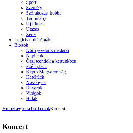
Sport
Személy
Szórakozás, hobbi
Tudomány
Új filmek
Utazas
Zene
Legfrissebb Témák
Blogok
Környezetünk madarai
Napi cuki
Őszi teendők a kertünkben
Poén placc
Képes Magyarország
Kétéltűek
Növények
Rovarok
Virágok
Halak
Home
Legfrissebb Témák
Koncert
Koncert