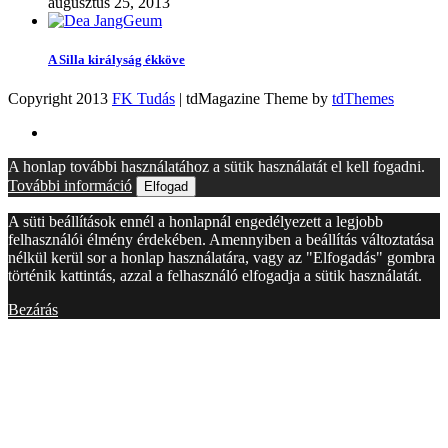
augusztus 25, 2013
A Silla királyság ékköve
Copyright 2013
FK Tudás
| tdMagazine Theme by
tdThemes
A honlap további használatához a sütik használatát el kell fogadni.
További információ
Elfogad
A süti beállítások ennél a honlapnál engedélyezett a legjobb
felhasználói élmény érdekében. Amennyiben a beállítás változtatása
nélkül kerül sor a honlap használatára, vagy az "Elfogadás" gombra
történik kattintás, azzal a felhasználó elfogadja a sütik használatát.
Bezárás