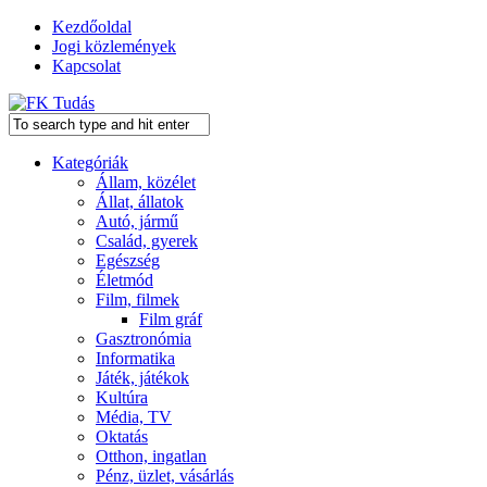
Kezdőoldal
Jogi közlemények
Kapcsolat
Kategóriák
Állam, közélet
Állat, állatok
Autó, jármű
Család, gyerek
Egészség
Életmód
Film, filmek
Film gráf
Gasztronómia
Informatika
Játék, játékok
Kultúra
Média, TV
Oktatás
Otthon, ingatlan
Pénz, üzlet, vásárlás