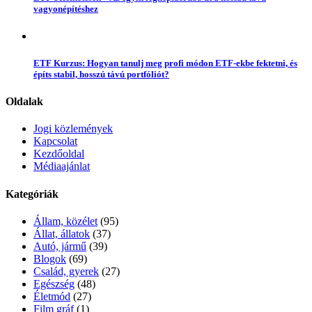
vagyonépítéshez
ETF Kurzus: Hogyan tanulj meg profi módon ETF-ekbe fektetni, és
építs stabil, hosszú távú portfóliót?
Oldalak
Jogi közlemények
Kapcsolat
Kezdőoldal
Médiaajánlat
Kategóriák
Állam, közélet
(95)
Állat, állatok
(37)
Autó, jármű
(39)
Blogok
(69)
Család, gyerek
(27)
Egészség
(48)
Életmód
(27)
Film gráf
(1)