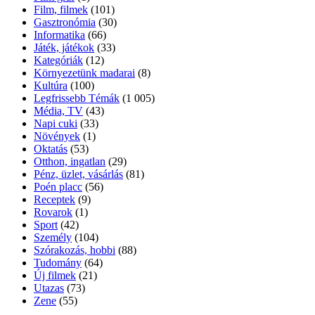
Film, filmek
(101)
Gasztronómia
(30)
Informatika
(66)
Játék, játékok
(33)
Kategóriák
(12)
Környezetünk madarai
(8)
Kultúra
(100)
Legfrissebb Témák
(1 005)
Média, TV
(43)
Napi cuki
(33)
Növények
(1)
Oktatás
(53)
Otthon, ingatlan
(29)
Pénz, üzlet, vásárlás
(81)
Poén placc
(56)
Receptek
(9)
Rovarok
(1)
Sport
(42)
Személy
(104)
Szórakozás, hobbi
(88)
Tudomány
(64)
Új filmek
(21)
Utazas
(73)
Zene
(55)