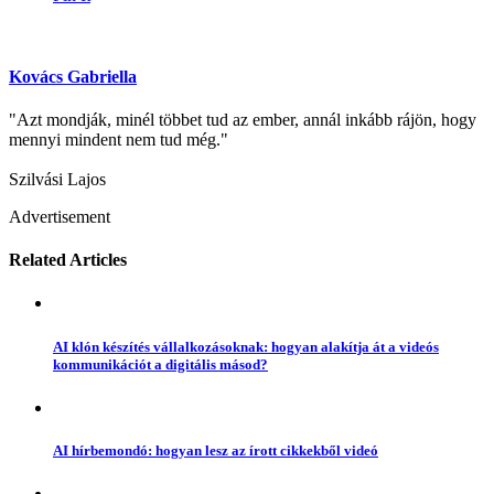
Kovács Gabriella
"Azt mondják, minél többet tud az ember, annál inkább rájön, hogy
mennyi mindent nem tud még."
Szilvási Lajos
Advertisement
Related Articles
AI klón készítés vállalkozásoknak: hogyan alakítja át a videós
kommunikációt a digitális másod?
AI hírbemondó: hogyan lesz az írott cikkekből videó