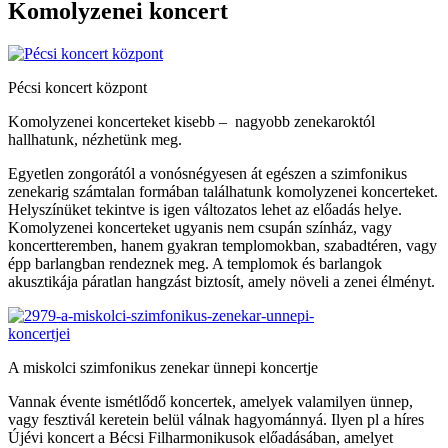
Komolyzenei koncert
Pécsi koncert központ
Komolyzenei koncerteket kisebb – nagyobb zenekaroktól
hallhatunk, nézhetünk meg.
Egyetlen zongorától a vonósnégyesen át egészen a szimfonikus
zenekarig számtalan formában találhatunk komolyzenei koncerteket.
Helyszínüket tekintve is igen változatos lehet az előadás helye.
Komolyzenei koncerteket ugyanis nem csupán színház, vagy
koncertteremben, hanem gyakran templomokban, szabadtéren, vagy
épp barlangban rendeznek meg. A templomok és barlangok
akusztikája páratlan hangzást biztosít, amely növeli a zenei élményt.
A miskolci szimfonikus zenekar ünnepi koncertje
Vannak évente ismétlődő koncertek, amelyek valamilyen ünnep,
vagy fesztivál keretein belül válnak hagyománnyá. Ilyen pl a híres
Újévi koncert a Bécsi Filharmonikusok előadásában, amelyet