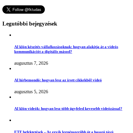
Legutóbbi bejegyzések
AI klón készítés vállalkozásoknak: hogyan alakítja át a videós
kommunikációt a digitális másod?
augusztus 7, 2026
AI hírbemondó: hogyan lesz az írott cikkekből videó
augusztus 5, 2026
AI klón videók: hogyan lesz több ügyfeled kevesebb videózással?
ETF befektetések – Az egyik legnépszerűbb út a hosszú távú