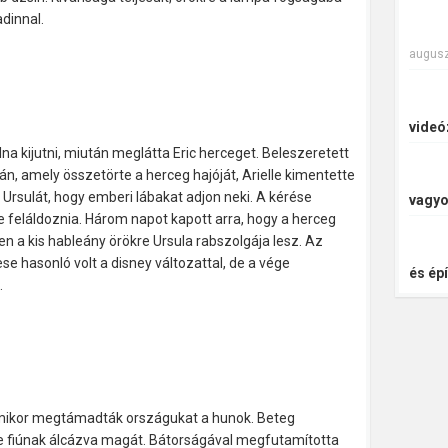
adinnal.
augusz
videó
lna kijutni, miután meglátta Eric herceget. Beleszeretett
tán, amely összetörte a herceg hajóját, Arielle kimentette
 Ursulát, hogy emberi lábakat adjon neki. A kérése
vagyo
ébe feláldoznia. Három napot kapott arra, hogy a herceg
n a kis hableány örökre Ursula rabszolgája lesz. Az
e hasonló volt a disney változattal, de a vége
és épí
.
 amikor megtámadták országukat a hunok. Beteg
be fiúnak álcázva magát. Bátorságával megfutamította