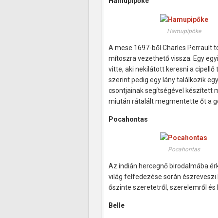
Hamupipőke
Hamupipőke
A mese 1697-ből Charles Perrault t
mítoszra vezethető vissza. Egy egyi
vitte, aki nekilátott keresni a cipel
szerint pedig egy lány találkozik egy
csontjainak segítségével készített 
miután rátalált megmentette őt a 
Pocahontas
Pocahontas
Az indián hercegnő birodalmába érk
világ felfedezése során észreveszi
őszinte szeretetről, szerelemről és 
Belle