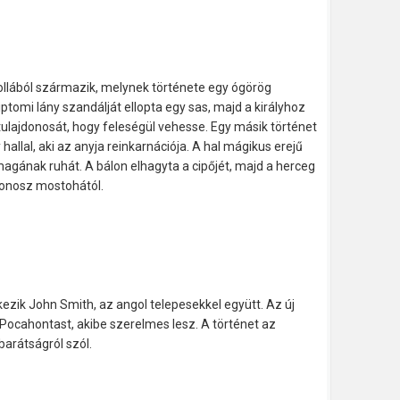
ollából származik, melynek története egy ógörög
ptomi lány szandálját ellopta egy sas, majd a királyhoz
lő tulajdonosát, hogy feleségül vehesse. Egy másik történet
 hallal, aki az anyja reinkarnációja. A hal mágikus erejű
magának ruhát. A bálon elhagyta a cipőjét, majd a herceg
gonosz mostohától.
ezik John Smith, az angol telepesekkel együtt. Az új
 Pocahontast, akibe szerelmes lesz. A történet az
barátságról szól.