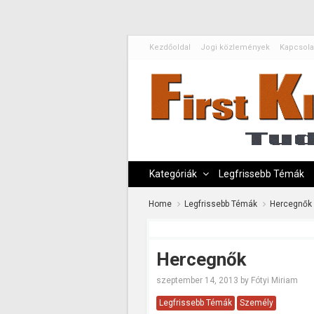
Kezdőoldal
Jogi közlemények
Kapcsola
Kategóriák
Legfrissebb Témák
Home
Legfrissebb Témák
Hercegnők
Hercegnők
szeptember 14, 2013
by
Fótyi Miriam
Legfrissebb Témák
Személy