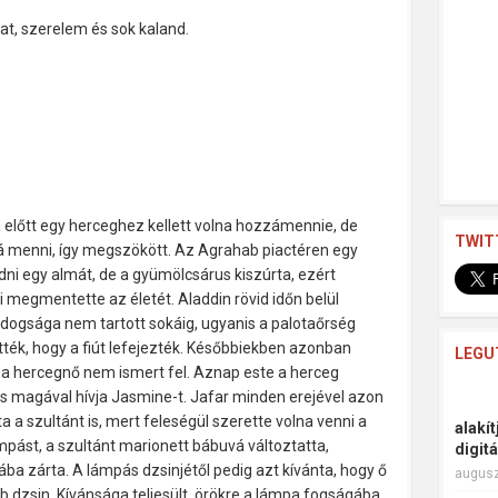
at, szerelem és sok kaland.
a előtt egy herceghez kellett volna hozzámennie, de
TWIT
 menni, így megszökött. Az Agrahab piactéren egy
dni egy almát, de a gyümölcsárus kiszúrta, ezért
ki megmentette az életét. Aladdin rövid időn belül
ldogsága nem tartott sokáig, ugyanis a palotaőrség
tték, hogy a fiút lefejezték. Későbbiekben azonban
LEGU
t a hercegnő nem ismert fel. Aznap este a herceg
s magával hívja Jasmine-t. Jafar minden erejével azon
álta a szultánt is, mert feleségül szerette volna venni a
alakí
ást, a szultánt marionett bábuvá változtatta,
digit
ba zárta. A lámpás dzsinjétől pedig azt kívánta, hogy ő
augusz
b dzsin. Kívánsága teljesült, örökre a lámpa fogságába