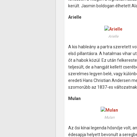
került. Jasmin boldogan élhetett Al
Arielle
Arielle
A kis hableány a partra szeretett vo
első pillantásra. A hatalmas vihar u
őt a habok közül. Ez után felkereste
teljesült, de a hangját kellett cser
szerelmes legyen belé, vagy különbe
eredeti Hans Christian Andersen mes
szomorúbb az 1837-es változatnak
Mulan
Mulan
Az ősi kínai legenda hősnője volt,
édesapja helyett bevonult a sereg