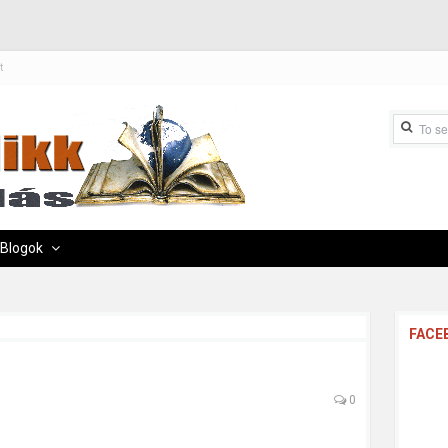
t
Blogok
FACE
0