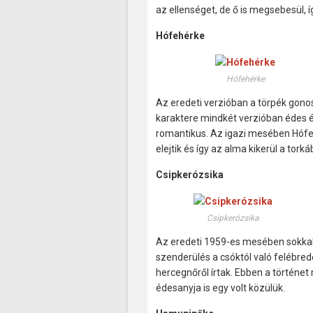
az ellenséget, de ő is megsebesül, íg
Hófehérke
Hófehérke
Az eredeti verzióban a törpék gono
karaktere mindkét verzióban édes és
romantikus. Az igazi mesében Hófeh
elejtik és így az alma kikerül a torká
Csipkerózsika
Csipkerózsika
Az eredeti 1959-es mesében sokkal
szenderülés a csóktól való felébre
hercegnőről írtak. Ebben a történe
édesanyja is egy volt közülük.