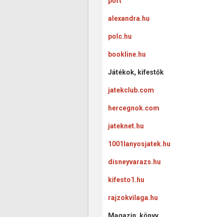
port
alexandra.hu
polc.hu
bookline.hu
Játékok, kifestők
jatekclub.com
hercegnok.com
jateknet.hu
1001lanyosjatek.hu
disneyvarazs.hu
kifesto1.hu
rajzokvilaga.hu
Magazin, könyv