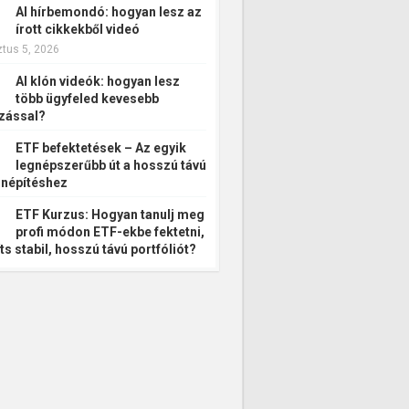
AI hírbemondó: hogyan lesz az
írott cikkekből videó
tus 5, 2026
AI klón videók: hogyan lesz
több ügyfeled kevesebb
zással?
ETF befektetések – Az egyik
legnépszerűbb út a hosszú távú
népítéshez
ETF Kurzus: Hogyan tanulj meg
profi módon ETF-ekbe fektetni,
ts stabil, hosszú távú portfóliót?