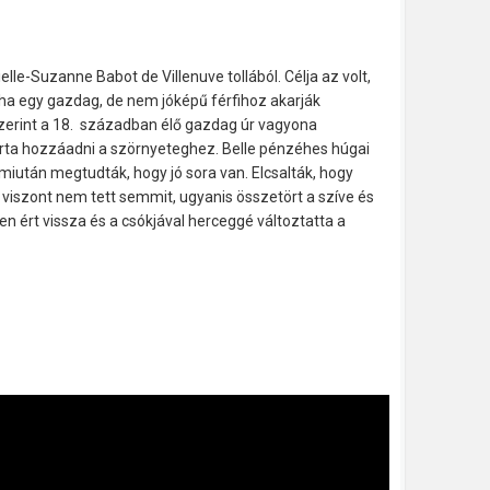
elle-Suzanne Babot de Villenuve tollából. Célja az volt,
 ha egy gazdag, de nem jóképű férfihoz akarják
szerint a 18. században élő gazdag úr vagyona
arta hozzáadni a szörnyeteghez. Belle pénzéhes húgai
l miután megtudták, hogy jó sora van. Elcsalták, hogy
viszont nem tett semmit, ugyanis összetört a szíve és
n ért vissza és a csókjával herceggé változtatta a