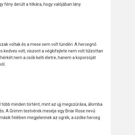
y fény derült a titkára, hogy valójában lány.
szak voltak és a mese sem volt tündéri. A hercegnő
 kedves volt, viszont a végkifejlete nem volt túlzottan
érkét nem a csók kelti életre, hanem a koporsóját
ból.
 több minden történt, mint az ujj megszúrása, álomba
dés. A Grimm testvérek meséje egy Briar Rose nevű
t másik felében megjelennek az ogrék, a szőke herceg