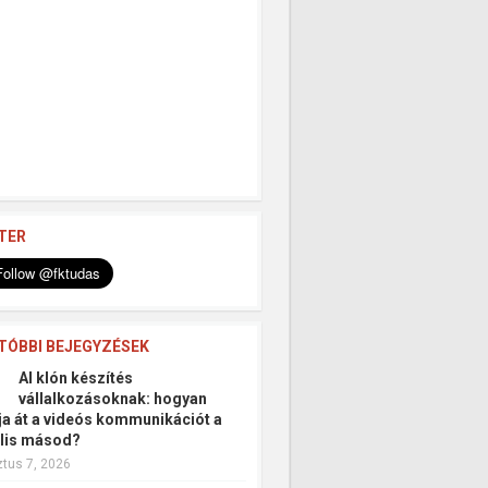
TER
TÓBBI BEJEGYZÉSEK
AI klón készítés
vállalkozásoknak: hogyan
tja át a videós kommunikációt a
ális másod?
tus 7, 2026