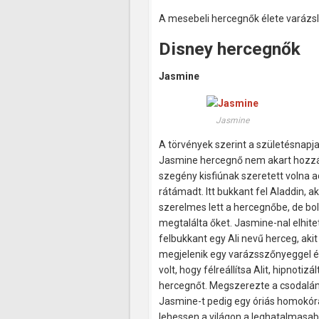
A mesebeli hercegnők élete varázsl
Disney hercegnők
Jasmine
Jasmine
A törvények szerint a születésnapj
Jasmine hercegnő nem akart hozzá
szegény kisfiúnak szeretett volna a
rátámadt. Itt bukkant fel Aladdin, a
szerelmes lett a hercegnőbe, de bo
megtalálta őket. Jasmine-nal elhite
felbukkant egy Ali nevű herceg, aki
megjelenik egy varázsszőnyeggel é
volt, hogy félreállítsa Alit, hipnotiz
hercegnőt. Megszerezte a csodalámp
Jasmine-t pedig egy óriás homokórá
lehessen a világon a leghatalmasab