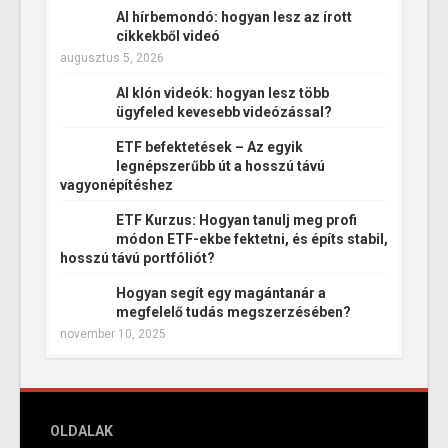
AI hírbemondó: hogyan lesz az írott
cikkekből videó
augusztus 5, 2026
AI klón videók: hogyan lesz több
ügyfeled kevesebb videózással?
ETF befektetések – Az egyik
legnépszerűbb út a hosszú távú
vagyonépítéshez
ETF Kurzus: Hogyan tanulj meg profi
módon ETF-ekbe fektetni, és építs stabil,
hosszú távú portfóliót?
Hogyan segít egy magántanár a
megfelelő tudás megszerzésében?
november 10, 2025
OLDALAK