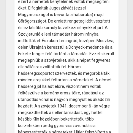
ezért a németek kénytelenek voltak megsegíteni
őket. Elfoglalták Jugoszláviát (ezzel
Magyarországot is bevonta a háborúba) majd
Görögországot. De emiatt rengeteg időt veszített
és ez később komoly következményekkel járt. A
Szovjetunió elleni támadást három irányba
indították el. Északon Leningrád, középen Moszkva,
délen Ukrajnán keresztül a Donyeck-medence és a
Fekete tenger felé történt a támadás. Ezzel sikerült
meglepniük a szovjeteket, akik a népet fegyveres
ellenállásra szólították fel. Három
hadseregcsoportot szerveztek, és megpróbálták
minden erejükkel feltartani a németeket. A német
hadsereg jól haladt előre, viszont nem voltak
felkészülve a kemény orosz télre, ráadásul az
utánpótlás vonal is nagyon megnyúlt és akadozni
kezdett. A szovjetek 1941. december 6 -án végre
megkezdhették az ellentámadást, egy héttel
később Klin közelében bekerítették, több
körzetekben pedig gyors visszavonulásra
kényszerítették a németeket. Hitler felszólította a