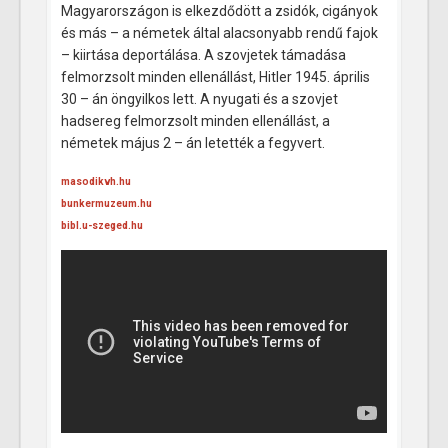
Magyarországon is elkezdődött a zsidók, cigányok
és más – a németek által alacsonyabb rendű fajok
– kiirtása deportálása. A szovjetek támadása
felmorzsolt minden ellenállást, Hitler 1945. április
30 – án öngyilkos lett. A nyugati és a szovjet
hadsereg felmorzsolt minden ellenállást, a
németek május 2 – án letették a fegyvert.
masodikvh.hu
bunkermuzeum.hu
bibl.u-szeged.hu