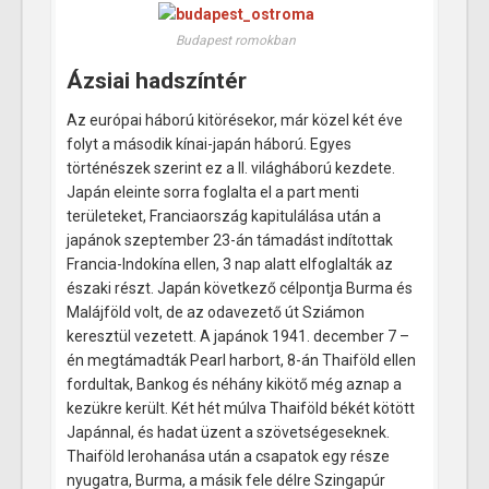
Budapest romokban
Ázsiai hadszíntér
Az európai háború kitörésekor, már közel két éve
folyt a második kínai-japán háború. Egyes
történészek szerint ez a II. világháború kezdete.
Japán eleinte sorra foglalta el a part menti
területeket, Franciaország kapitulálása után a
japánok szeptember 23-án támadást indítottak
Francia-Indokína ellen, 3 nap alatt elfoglalták az
északi részt. Japán következő célpontja Burma és
Malájföld volt, de az odavezető út Sziámon
keresztül vezetett. A japánok 1941. december 7 –
én megtámadták Pearl harbort, 8-án Thaiföld ellen
fordultak, Bankog és néhány kikötő még aznap a
kezükre került. Két hét múlva Thaiföld békét kötött
Japánnal, és hadat üzent a szövetségeseknek.
Thaiföld lerohanása után a csapatok egy része
nyugatra, Burma, a másik fele délre Szingapúr