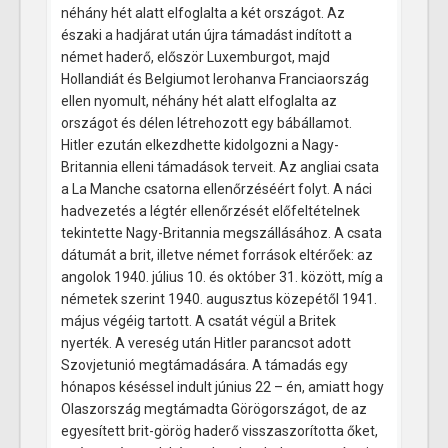
néhány hét alatt elfoglalta a két országot. Az
északi a hadjárat után újra támadást indított a
német haderő, először Luxemburgot, majd
Hollandiát és Belgiumot lerohanva Franciaország
ellen nyomult, néhány hét alatt elfoglalta az
országot és délen létrehozott egy bábállamot.
Hitler ezután elkezdhette kidolgozni a Nagy-
Britannia elleni támadások terveit. Az angliai csata
a La Manche csatorna ellenőrzéséért folyt. A náci
hadvezetés a légtér ellenőrzését előfeltételnek
tekintette Nagy-Britannia megszállásához. A csata
dátumát a brit, illetve német források eltérőek: az
angolok 1940. július 10. és október 31. között, míg a
németek szerint 1940. augusztus közepétől 1941.
május végéig tartott. A csatát végül a Britek
nyerték. A vereség után Hitler parancsot adott
Szovjetunió megtámadására. A támadás egy
hónapos késéssel indult június 22 – én, amiatt hogy
Olaszország megtámadta Görögországot, de az
egyesített brit-görög haderő visszaszorította őket,