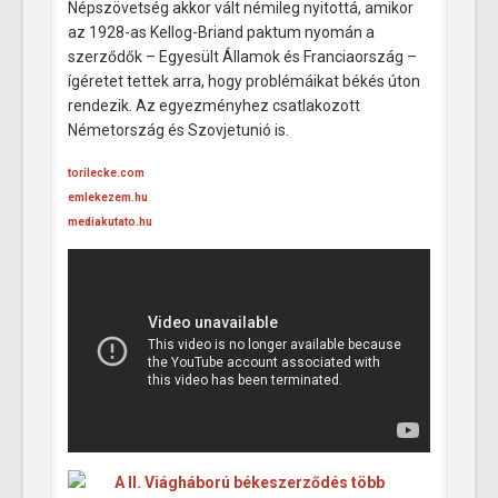
Népszövetség akkor vált némileg nyitottá, amikor
az 1928-as Kellog-Briand paktum nyomán a
szerződők – Egyesült Államok és Franciaország –
ígéretet tettek arra, hogy problémáikat békés úton
rendezik. Az egyezményhez csatlakozott
Németország és Szovjetunió is.
torilecke.com
emlekezem.hu
mediakutato.hu