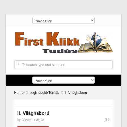
Home
Legfrissebb Témák
II. Világháború
II. Világháború
by
Gasparik Attila
2