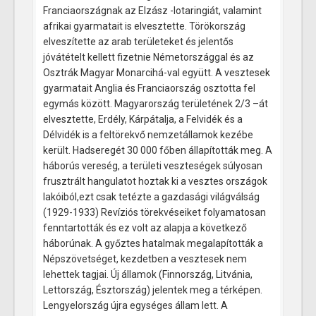
Franciaországnak az Elzász -lotaringiát, valamint
afrikai gyarmatait is elvesztette. Törökország
elveszítette az arab területeket és jelentős
jóvátételt kellett fizetnie Németországgal és az
Osztrák Magyar Monarcihá-val együtt. A vesztesek
gyarmatait Anglia és Franciaország osztotta fel
egymás között. Magyarország területének 2/3 –át
elvesztette, Erdély, Kárpátalja, a Felvidék és a
Délvidék is a feltörekvő nemzetállamok kezébe
került. Hadseregét 30 000 főben állapították meg. A
háborús vereség, a területi veszteségek súlyosan
frusztrált hangulatot hoztak ki a vesztes országok
lakóiból,ezt csak tetézte a gazdasági világválság
(1929-1933) Revíziós törekvéseiket folyamatosan
fenntartották és ez volt az alapja a következő
háborúnak. A győztes hatalmak megalapították a
Népszövetséget, kezdetben a vesztesek nem
lehettek tagjai. Új államok (Finnország, Litvánia,
Lettország, Észtország) jelentek meg a térképen.
Lengyelország újra egységes állam lett. A