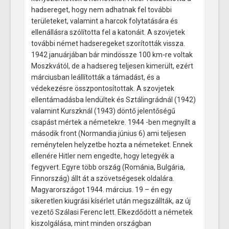
hadsereget, hogy nem adhatnak fel további
területeket, valamint a harcok folytatására és
ellenállásra szólította fel a katonáit. A szovjetek
további német hadseregeket szorították vissza.
1942 januárjában bár mindössze 100 km-re voltak
Moszkvától, de a hadsereg teljesen kimerült, ezért
márciusban leállították a támadást, és a
védekezésre összpontosítottak. A szovjetek
ellentámadásba lendültek és Sztálingrádnál (1942)
valamint Kurszknál (1943) döntő jelentőségű
csapást mértek a németekre. 1944 -ben megnyílt a
második front (Normandia június 6) ami teljesen
reménytelen helyzetbe hozta a németeket. Ennek
ellenére Hitler nem engedte, hogy letegyék a
fegyvert. Egyre több ország (Románia, Bulgária,
Finnország) állt át a szövetségesek oldalára.
Magyarországot 1944. március. 19 – én egy
sikeretlen kiugrási kísérlet után megszállták, az új
vezető Szálasi Ferenc lett. Elkezdődött a németek
kiszolgálása, mint minden országban