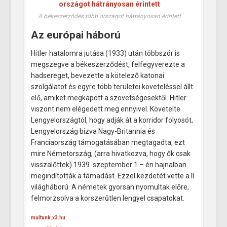
A békeszerződés több országot hátrányosan érintett
Az európai háború
Hitler hatalomra jutása (1933) után többször is
megszegve a békeszerződést, felfegyverezte a
hadsereget, bevezette a kötelező katonai
szolgálatot és egyre több területei követeléssel állt
elő, amiket megkapott a szövetségesektől. Hitler
viszont nem elégedett meg ennyivel. Követelte
Lengyelországtól, hogy adják át a korridor folyosót,
Lengyelország bízva Nagy-Britannia és
Franciaország támogatásában megtagadta, ezt
mire Németország, (arra hivatkozva, hogy ők csak
visszalőttek) 1939. szeptember 1 – én hajnalban
megindították a támadást. Ezzel kezdetét vette a II.
világháború. A németek gyorsan nyomultak előre,
felmorzsolva a korszerűtlen lengyel csapatokat.
multunk.x3.hu