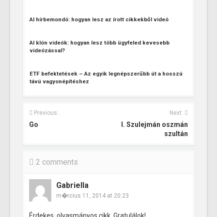
AI hírbemondó: hogyan lesz az írott cikkekből videó
AI klón videók: hogyan lesz több ügyfeled kevesebb
videózással?
ETF befektetések – Az egyik legnépszerűbb út a hosszú
távú vagyonépítéshez
Previous:
Next:
Go
I. Szulejmán oszmán
szultán
2 comments
Gabriella
m�rcius 11, 2014 at 20:23
Érdekes, olvasmányos cikk. Gratulálok!