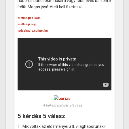
háborús bűnösöket halálra vagy több éves börtönre
ítélik. Magas jóvátételt kell fizetniük.
erettsegizz.com
erettsegi.org
tudasbazis.sulinet.hu
A békeszerződés aláírása
5 kérdés 5 válasz
1 . Mik voltak az előzményei a II. világháborúnak?