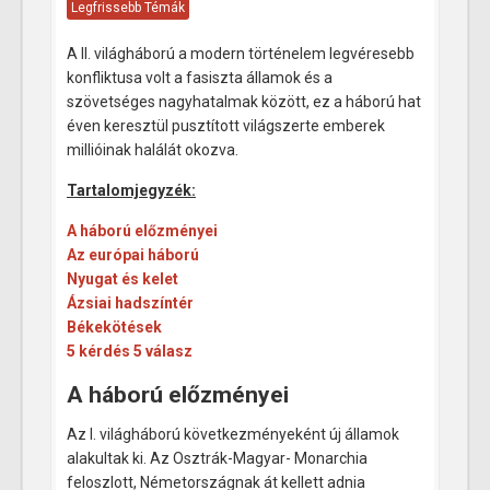
Legfrissebb Témák
A II. világháború a modern történelem legvéresebb
konfliktusa volt a fasiszta államok és a
szövetséges nagyhatalmak között, ez a háború hat
éven keresztül pusztított világszerte emberek
millióinak halálát okozva.
Tartalomjegyzék:
A háború előzményei
Az európai háború
Nyugat és kelet
Ázsiai hadszíntér
Békekötések
5 kérdés 5 válasz
A háború előzményei
Az I. világháború következményeként új államok
alakultak ki. Az Osztrák-Magyar- Monarchia
feloszlott, Németországnak át kellett adnia