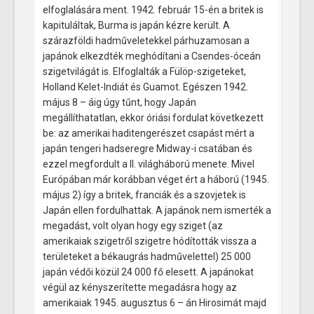
elfoglalására ment. 1942. február 15-én a britek is
kapituláltak, Burma is japán kézre került. A
szárazföldi hadműveletekkel párhuzamosan a
japánok elkezdték meghódítani a Csendes-óceán
szigetvilágát is. Elfoglalták a Fülöp-szigeteket,
Holland Kelet-Indiát és Guamot. Egészen 1942.
május 8 – áig úgy tűnt, hogy Japán
megállíthatatlan, ekkor óriási fordulat következett
be: az amerikai haditengerészet csapást mért a
japán tengeri hadseregre Midway-i csatában és
ezzel megfordult a II. világháború menete. Mivel
Európában már korábban véget ért a háború (1945.
május 2) így a britek, franciák és a szovjetek is
Japán ellen fordulhattak. A japánok nem ismerték a
megadást, volt olyan hogy egy sziget (az
amerikaiak szigetről szigetre hódították vissza a
területeket a békaugrás hadművelettel) 25 000
japán védői közül 24 000 fő elesett. A japánokat
végül az kényszerítette megadásra hogy az
amerikaiak 1945. augusztus 6 – án Hirosimát majd