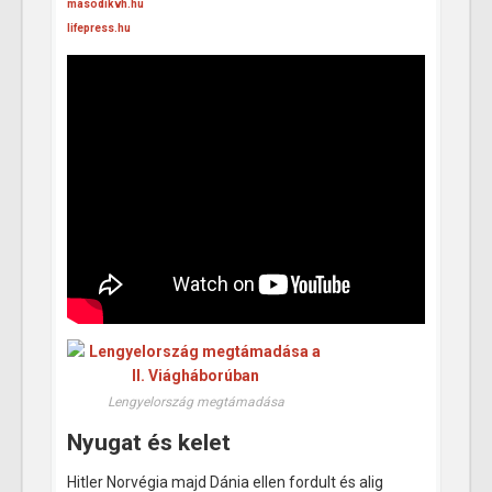
masodikvh.hu
lifepress.hu
Lengyelország megtámadása
Nyugat és kelet
Hitler Norvégia majd Dánia ellen fordult és alig