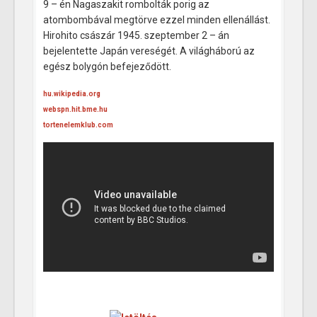
9 – én Nagaszakit rombolták porig az
atombombával megtörve ezzel minden ellenállást.
Hirohito császár 1945. szeptember 2 – án
bejelentette Japán vereségét. A világháború az
egész bolygón befejeződött.
hu.wikipedia.org
webspn.hit.bme.hu
tortenelemklub.com