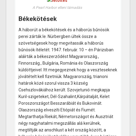
A Pearl Harbor elleni támadás
Békekötések
A háborút a békekötések és a háborús bűnösök
perei zárták le. Nürbergben ültek össze a
szövetségesek hogy megvitassák a háborús
bűnösök ítéletét. 1947. február. 10 – én Párizsban
aláírták a békeszerződést Magyarország.,
Finnország., Bulgária, Románia és Olaszország
küldöttjeivel. Itt megegyeznek hogy a veszteseknek
jóvátételt kell fizetniük. Magyarország, trianoni
határok közé szorul vissza 3 község
Csehszlovákiához került. Szovjetunió megkapja
Kuril-szigeteket, Dél-Szahalint,Kárpátalját, Kelet
Poroszországot Besszarábiát és Bukovinát.
Olaszország elveszíti Etiópiát és Fiumét.
Megtarthatja Riekát, Németországot és Ausztriát
négy nagyhatalmi megszállás alá kerülnek,
megtiltják az anschliust a két ország között, a