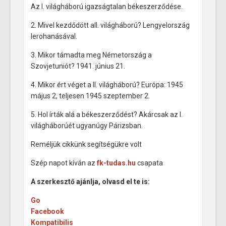
Az I. világháború igazságtalan békeszerződése.
2. Mivel kezdődött aII. világháború? Lengyelország
lerohanásával.
3. Mikor támadta meg Németország a
Szovjetuniót? 1941. június 21.
4. Mikor ért véget a II. világháború? Európa: 1945
május 2, teljesen 1945 szeptember 2.
5. Hol írták alá a békeszerződést? Akárcsak az I.
világháborúét ugyanúgy Párizsban.
Reméljük cikkünk segítségükre volt
Szép napot kíván az
fk-tudas.hu
csapata
A szerkesztő ajánlja, olvasd el te is:
Go
Facebook
Kompatibilis