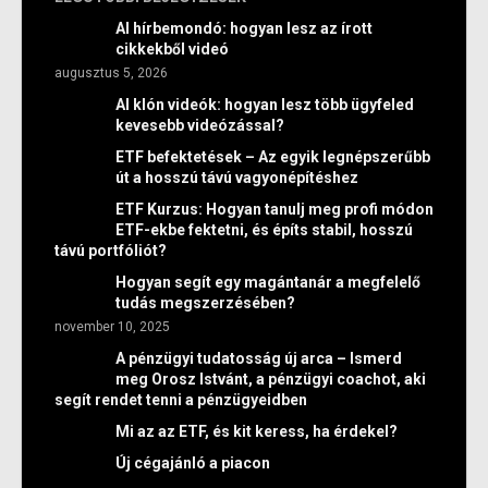
AI hírbemondó: hogyan lesz az írott
cikkekből videó
augusztus 5, 2026
AI klón videók: hogyan lesz több ügyfeled
kevesebb videózással?
ETF befektetések – Az egyik legnépszerűbb
út a hosszú távú vagyonépítéshez
ETF Kurzus: Hogyan tanulj meg profi módon
ETF-ekbe fektetni, és építs stabil, hosszú
távú portfóliót?
Hogyan segít egy magántanár a megfelelő
tudás megszerzésében?
november 10, 2025
A pénzügyi tudatosság új arca – Ismerd
meg Orosz Istvánt, a pénzügyi coachot, aki
segít rendet tenni a pénzügyeidben
Mi az az ETF, és kit keress, ha érdekel?
Új cégajánló a piacon