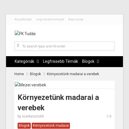
Kezdőoldal
Jogi közlemények
Kapcsolat
Kategóriák
Legfrissebb Témák
Blogok
Home
Blogok
Környezetünk madarai a verebek
Környezetünk madarai a
verebek
by
szerkeszto06
0
Blogok
Környezetünk madarai