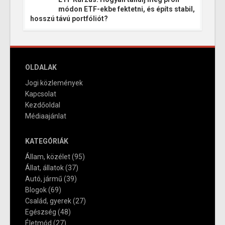
módon ETF-ekbe fektetni, és építs stabil,
hosszú távú portfóliót?
OLDALAK
Jogi közlemények
Kapcsolat
Kezdőoldal
Médiaajánlat
KATEGÓRIÁK
Állam, közélet
(95)
Állat, állatok
(37)
Autó, jármű
(39)
Blogok
(69)
Család, gyerek
(27)
Egészség
(48)
Életmód
(27)