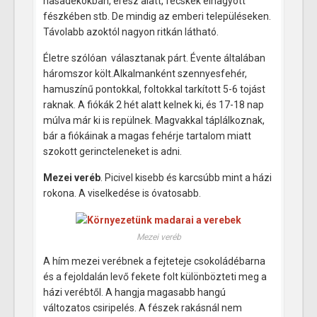
hasadékokban, eresz alatt, fecskék elhagyott
fészkében stb. De mindig az emberi településeken.
Távolabb azoktól nagyon ritkán látható.
Életre szólóan választanak párt. Évente általában
háromszor költ.Alkalmanként szennyesfehér,
hamuszínű pontokkal, foltokkal tarkított 5-6 tojást
raknak. A fiókák 2 hét alatt kelnek ki, és 17-18 nap
múlva már ki is repülnek. Magvakkal táplálkoznak,
bár a fiókáinak a magas fehérje tartalom miatt
szokott gerincteleneket is adni.
Mezei veréb
. Picivel kisebb és karcsúbb mint a házi
rokona. A viselkedése is óvatosabb.
Mezei veréb
A hím mezei verébnek a fejteteje csokoládébarna
és a fejoldalán levő fekete folt különbözteti meg a
házi verébtől. A hangja magasabb hangú
változatos csiripelés. A fészek rakásnál nem