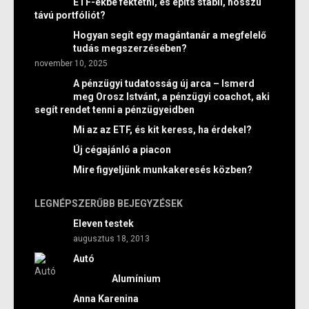
ETF-ekbe fektetni, és építs stabil, hosszú
távú portfóliót?
Hogyan segít egy magántanár a megfelelő
tudás megszerzésében?
november 10, 2025
A pénzügyi tudatosság új arca – Ismerd
meg Orosz Istvánt, a pénzügyi coachot, aki
segít rendet tenni a pénzügyeidben
Mi az az ETF, és kit keress, ha érdekel?
Új cégajánló a piacon
Mire figyeljünk munkakeresés közben?
LEGNÉPSZERŰBB BEJEGYZÉSEK
Eleven testek
augusztus 18, 2013
Autó
Alumínium
Anna Karenina