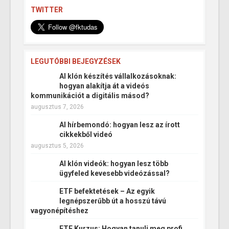
TWITTER
LEGUTÓBBI BEJEGYZÉSEK
AI klón készítés vállalkozásoknak:
hogyan alakítja át a videós
kommunikációt a digitális másod?
augusztus 7, 2026
AI hírbemondó: hogyan lesz az írott
cikkekből videó
augusztus 5, 2026
AI klón videók: hogyan lesz több
ügyfeled kevesebb videózással?
ETF befektetések – Az egyik
legnépszerűbb út a hosszú távú
vagyonépítéshez
ETF Kurzus: Hogyan tanulj meg profi