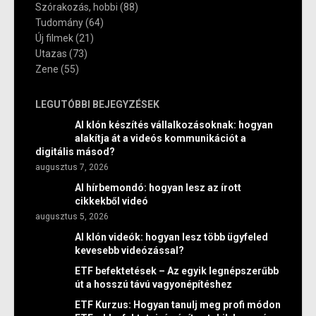
Szórakozás, hobbi
(88)
Tudomány
(64)
Új filmek
(21)
Utazas
(73)
Zene
(55)
LEGUTÓBBI BEJEGYZÉSEK
AI klón készítés vállalkozásoknak: hogyan
alakítja át a videós kommunikációt a
digitális másod?
augusztus 7, 2026
AI hírbemondó: hogyan lesz az írott
cikkekből videó
augusztus 5, 2026
AI klón videók: hogyan lesz több ügyfeled
kevesebb videózással?
ETF befektetések – Az egyik legnépszerűbb
út a hosszú távú vagyonépítéshez
ETF Kurzus: Hogyan tanulj meg profi módon