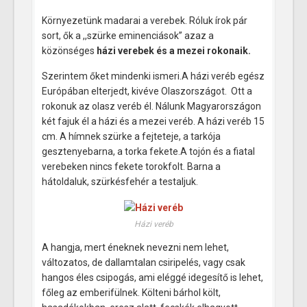
Környezetünk madarai a verebek. Róluk írok pár
sort, ők a ,,szürke eminenciások” azaz a
közönséges
házi verebek és a mezei rokonaik.
Szerintem őket mindenki ismeri.A házi veréb egész
Európában elterjedt, kivéve Olaszországot. Ott a
rokonuk az olasz veréb él. Nálunk Magyarországon
két fajuk él a házi és a mezei veréb. A házi veréb 15
cm. A hímnek szürke a fejteteje, a tarkója
gesztenyebarna, a torka fekete.A tojón és a fiatal
verebeken nincs fekete torokfolt. Barna a
hátoldaluk, szürkésfehér a testaljuk.
Házi veréb
A hangja, mert éneknek nevezni nem lehet,
változatos, de dallamtalan csiripelés, vagy csak
hangos éles csipogás, ami eléggé idegesítő is lehet,
főleg az emberifülnek. Költeni bárhol költ,