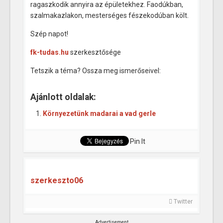
ragaszkodik annyira az épületekhez. Faodúkban,
szalmakazlakon, mesterséges fészekodúban költ.
Szép napot!
fk-tudas.hu
szerkesztősége
Tetszik a téma? Ossza meg ismerőseivel:
Ajánlott oldalak:
Környezetünk madarai a vad gerle
Pin It
szerkeszto06
Twitter
Advertisement