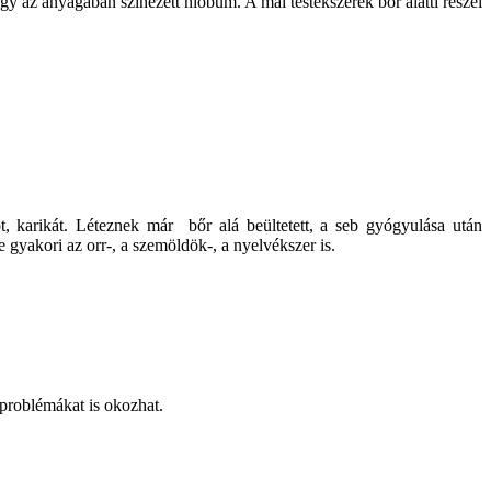
gy az anyagában színezett nióbum. A mai testékszerek bőr alatti részei
ót, karikát. Léteznek már bőr alá beültetett, a seb gyógyulása után
 gyakori az orr-, a szemöldök-, a nyelvékszer is.
 problémákat is okozhat.