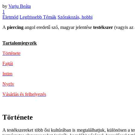
by
Varju Beáta
1
Életmód
Legfrissebb Témák
Szórakozás, hobbi
A
piercing
angol eredetű szó, magyar jelentése
testékszer
(vagyis az 
Tartalomjegyzék
Története
Fajtái
Intim
Nyelv
Vásárlás és felhelyezés
Története
A testékszereket több ősi kultúrában is megtalálhatjuk, különösen a t