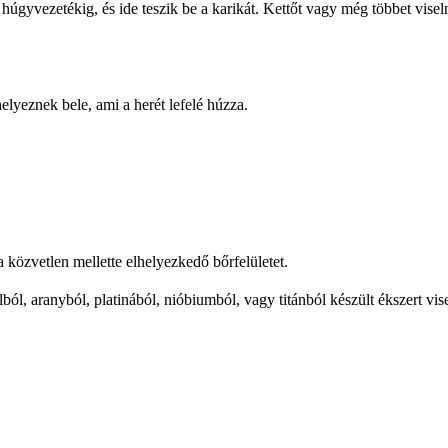
 húgyvezetékig, és ide teszik be a karikát. Kettőt vagy még többet visel
elyeznek bele, ami a herét lefelé húzza.
a közvetlen mellette elhelyezkedő bőrfelületet.
ól, aranyból, platinából, nióbiumból, vagy titánból készült ékszert vise