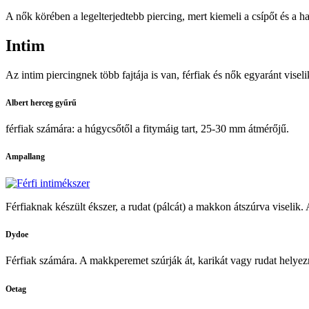
A nők körében a legelterjedtebb piercing, mert kiemeli a csípőt és a h
Intim
Az intim piercingnek több fajtája is van, férfiak és nők egyaránt viseli
Albert herceg gyűrű
férfiak számára: a húgycsőtől a fitymáig tart, 25-30 mm átmérőjű.
Ampallang
Férfiaknak készült ékszer, a rudat (pálcát) a makkon átszúrva viselik
Dydoe
Férfiak számára. A makkperemet szúrják át, karikát vagy rudat helyezne
Oetag