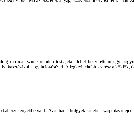
ték még szebbé. Ma az ékszerek anyaga szövetbarát orvosi fém, titán va
addig ma már szinte minden testtájékra lehet beszereltetni egy bogy
ilyukasztásával vagy belövésével. A legkedveltebb testrész a köldök, de
 sokkal érzékenyebbé válik. Azonban a hölgyek körében szoptatás idején