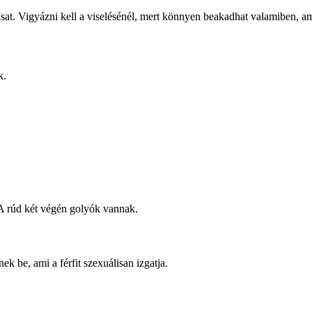
asat. Vigyázni kell a viselésénél, mert könnyen beakadhat valamiben, ami
k.
. A rúd két végén golyók vannak.
k be, ami a férfit szexuálisan izgatja.