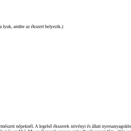
a lyuk, amibe az ékszert helyezik.)
ermészeti népeknél. A legelső ékszerek növényi és állati nyersanyagokb