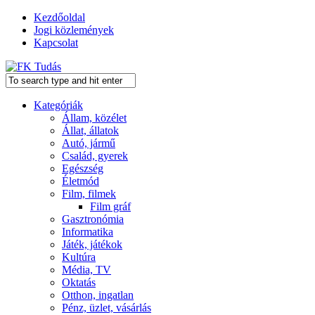
Kezdőoldal
Jogi közlemények
Kapcsolat
Kategóriák
Állam, közélet
Állat, állatok
Autó, jármű
Család, gyerek
Egészség
Életmód
Film, filmek
Film gráf
Gasztronómia
Informatika
Játék, játékok
Kultúra
Média, TV
Oktatás
Otthon, ingatlan
Pénz, üzlet, vásárlás