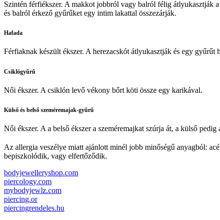
Szintén férfiékszer. A makkot jobbról vagy balról félig átlyukasztják a
és balról érkező gyűrűket egy intim lakattal összezárják.
Hafada
Férfiaknak készült ékszer. A herezacskót átlyukasztják és egy gyűrűt h
Csiklógyűrű
Női ékszer. A csiklón levő vékony bőrt köti össze egy karikával.
Külső és belső szeméremajak-gyűrű
Női ékszer. A a belső ékszer a szeméremajkat szúrja át, a külső pedig 
Az allergia veszélye miatt ajánlott minél jobb minőségű anyagból: acélb
bepiszkolódik, vagy elfertőződik.
bodyjewelleryshop.com
piercology.com
mybodyjewlz.com
piercing.or
piercingrendeles.hu