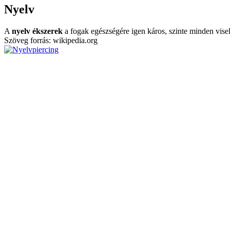
Nyelv
A
nyelv ékszerek
a fogak egészségére igen káros, szinte minden vise
Szöveg forrás: wikipedia.org