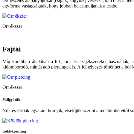
természetes alapanyagokat (csigák, kagylók) véséssel, karcolással tet
egyforma vastagságúak, hogy jobban belesimuljanak a testbe.
Orr ékszer
Fajtái
Míg korábban általában a fül-, orr- és szájékszereket használták, 
kidomborodó, mintát adó piercingek is. A felhelyezés történhet a bőr k
Orr ékszer
Mellgyűrűk
Nők és férfiak egyaránt hordják, viselőjük szerint a mellbimbó ettől
Köldökpiercing