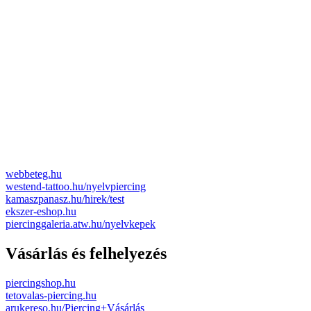
webbeteg.hu
westend-tattoo.hu/nyelvpiercing
kamaszpanasz.hu/hirek/test
ekszer-eshop.hu
piercinggaleria.atw.hu/nyelvkepek
Vásárlás és felhelyezés
piercingshop.hu
tetovalas-piercing.hu
arukereso.hu/Piercing+Vásárlás