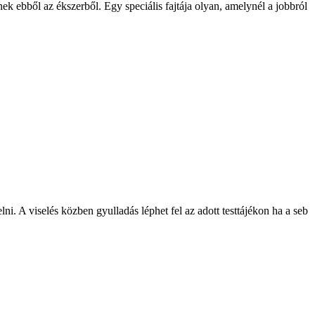
nek ebből az ékszerből. Egy speciális fajtája olyan, amelynél a jobbról
lni. A viselés közben gyulladás léphet fel az adott testtájékon ha a seb