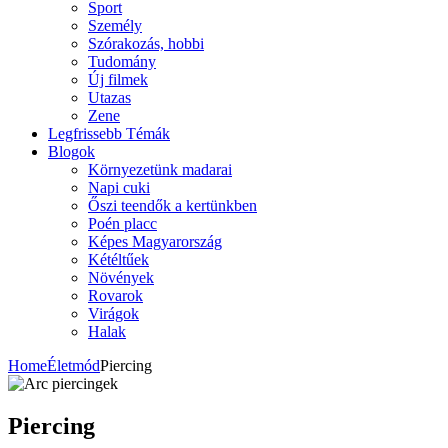
Sport
Személy
Szórakozás, hobbi
Tudomány
Új filmek
Utazas
Zene
Legfrissebb Témák
Blogok
Környezetünk madarai
Napi cuki
Őszi teendők a kertünkben
Poén placc
Képes Magyarország
Kétéltűek
Növények
Rovarok
Virágok
Halak
Home
Életmód
Piercing
Piercing