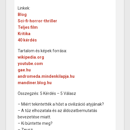
Linkek:
Blog
Sci-fi-horror-thriller
Teljes film
Kritika
40 kérdés
Tartalom és képek forrása:
wikipedia.org
youtube.com
gae.hu
andromeda.mindenkilapja.hu
mandiner.blog.hu
Összegzés: 5 Kérdés – 5 Válasz
– Miért tekintették a hőst a civilizáció atyjának?
– A tűz elhozatala és az áldozatbemutatás
bevezetése miatt.
– Ki büntette meg?
– Zeusz.