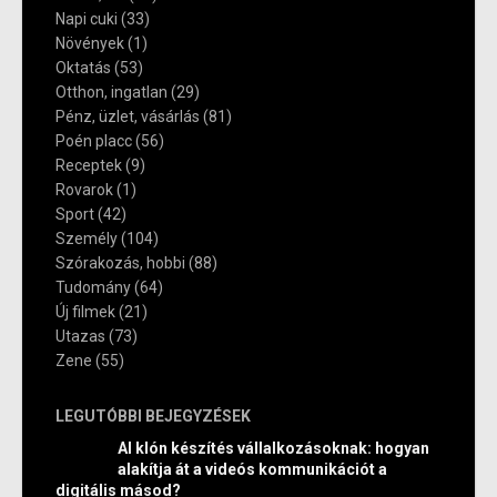
Napi cuki
(33)
Növények
(1)
Oktatás
(53)
Otthon, ingatlan
(29)
Pénz, üzlet, vásárlás
(81)
Poén placc
(56)
Receptek
(9)
Rovarok
(1)
Sport
(42)
Személy
(104)
Szórakozás, hobbi
(88)
Tudomány
(64)
Új filmek
(21)
Utazas
(73)
Zene
(55)
LEGUTÓBBI BEJEGYZÉSEK
AI klón készítés vállalkozásoknak: hogyan
alakítja át a videós kommunikációt a
digitális másod?