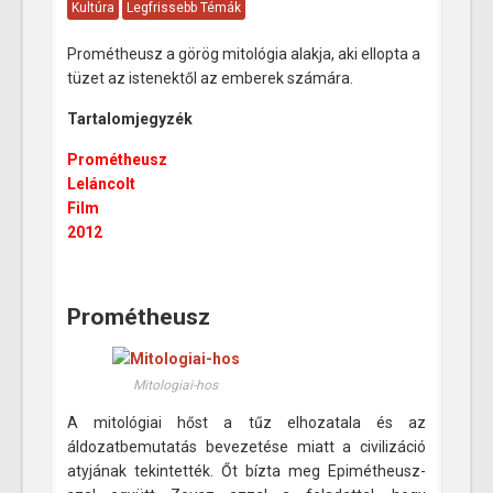
Kultúra
Legfrissebb Témák
Prométheusz a görög mitológia alakja, aki ellopta a
tüzet az istenektől az emberek számára.
Tartalomjegyzék
Prométheusz
Leláncolt
Film
2012
Prométheusz
Mitologiai-hos
A mitológiai hőst a tűz elhozatala és az
áldozatbemutatás bevezetése miatt a civilizáció
atyjának tekintették. Őt bízta meg Epimétheusz-