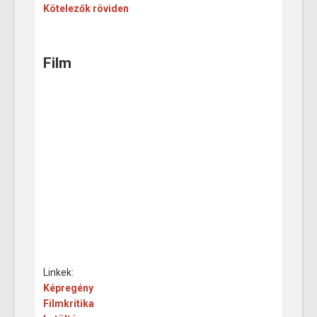
Kötelezők röviden
Film
Linkek:
Képregény‎
Filmkritika