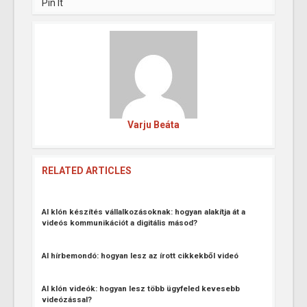
Pin It
Varju Beáta
RELATED ARTICLES
AI klón készítés vállalkozásoknak: hogyan alakítja át a
videós kommunikációt a digitális másod?
AI hírbemondó: hogyan lesz az írott cikkekből videó
AI klón videók: hogyan lesz több ügyfeled kevesebb
videózással?