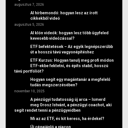
augusztus 7, 2026
AI hírbemondó: hogyan lesz az írott
cikkekből videó
augusztus 5, 2026
AI klón videók: hogyan lesz több ügyfeled
kevesebb videózással?
ETF befektetések – Az egyik legnépszerűbb
út a hosszú távú vagyonépítéshez
ETF Kurzus: Hogyan tanulj meg profi módon
ETF-ekbe fektetni, és építs stabil, hosszú
távú portfóliót?
Hogyan segít egy magántanár a megfelelő
tudás megszerzésében?
november 10, 2025
A pénzügyi tudatosság új arca – Ismerd
meg Orosz Istvánt, a pénzügyi coachot, aki
segít rendet tenni a pénzügyeidben
Mi az az ETF, és kit keress, ha érdekel?
Új cégajánló a piacon