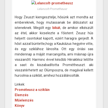
Lelancolt-Prometheusz
Hogy Zeuszt kiengesztelje, hősünk azt mondta az
embereknek, hogy mutassanak be áldozatot az
isteneknek. Megölt egy
bikát
, de amikor elkészült
az étel, akkor kicselezte a főistent. Zeusz hús
helyett csontokat kapott, ezért haragra gerjedt. A
hőst azzal büntette,hogy a Kaukázus hegyére vitte,
és egy sziklához láncolta. Ott egy óriási sas
mindennap a máját marcangolta, ami másnap újra
visszanőtt. Harminc évvel később Héraklész lelőtte
a sast és kiszabadította Prométheuszt. aki
visszatérhetett az Olümposzra, de magával kellett
hurcolnia a sziklát, amihez hozzáláncolták.
Linkek:
Prométeusz a sziklán
Elemzés
Műelemzés
Könyv