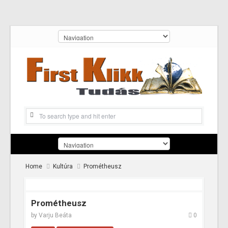
Home
Kultúra
Prométheusz
Prométheusz
by
Varju Beáta
0