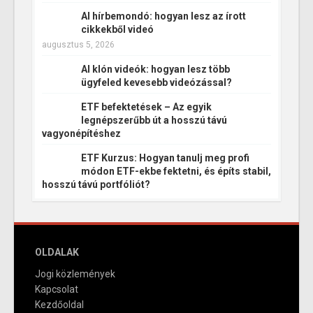
AI hírbemondó: hogyan lesz az írott
cikkekből videó
augusztus 5, 2026
AI klón videók: hogyan lesz több
ügyfeled kevesebb videózással?
ETF befektetések – Az egyik
legnépszerűbb út a hosszú távú
vagyonépítéshez
ETF Kurzus: Hogyan tanulj meg profi
módon ETF-ekbe fektetni, és építs stabil,
hosszú távú portfóliót?
OLDALAK
Jogi közlemények
Kapcsolat
Kezdőoldal