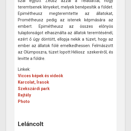
szal együtt Zeusz azzal a feladattal, hogy
teremtsenek lényeket, melyek benépesítik a földet.
Epimétheusz megteremtette az állatokat,
Prométheusz pedig az istenek képmására az
embert. Epimétheusz az összes előnyös
tulajdonságot elhasználta az állatok teremtésénél,
ezért ő úgy döntött, ellopja nekik a tüzet, hogy az
ember az állatok fölé emelkedhessen. Felmászott
az Olümposzra, tüzet lopott Héliosz szekeréről, és
levitte a földre.
Linkek:
Vicces képek és videók
Karcolat, Írasok
Szekszárdi park
Rejtély
Photo
Leláncolt