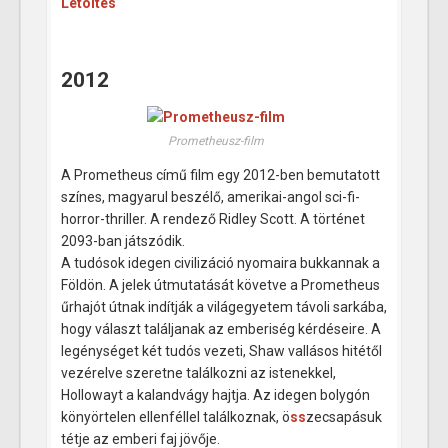
Letöltés
2012
Prometheusz-film
A Prometheus című film egy 2012-ben bemutatott
színes, magyarul beszélő, amerikai-angol sci-fi-
horror-thriller. A rendező Ridley Scott. A történet
2093-ban játszódik.
A tudósok idegen civilizáció nyomaira bukkannak a
Földön. A jelek útmutatását követve a Prometheus
űrhajót útnak indítják a világegyetem távoli sarkába,
hogy választ találjanak az emberiség kérdéseire. A
legénységet két tudós vezeti, Shaw vallásos hitétől
vezérelve szeretne találkozni az istenekkel,
Hollowayt a kalandvágy hajtja. Az idegen bolygón
könyörtelen ellenféllel találkoznak, ö
ss
zecsapásuk
tétje az emberi faj jövője.