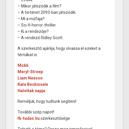
– Mikor játszódik a film?
– A történet 2093-ban játszódik.
– Mi a műfaja?
– Sci-fi-horror-thriller.
– Ki a rendezője?
– A rendező Ridley Scott.
A szerkesztő ajánlja, hogy olvassa el ezeket a
témákat is:
Mokk
Meryl-Streep
Liam Neeson
Kate Beckinsale
Halottak napja
Reméljük, hogy tudtunk segíteni!
További szép napot!
fk-tudas.hu
szerkesztősége
Tetszik a téma? Ossza meg ismerőseivel: