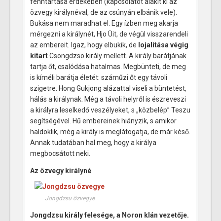
fenntartása érdekében (kapcsolatot alakít ki az
özvegy királynéval, de az csúnyán elbánik vele).
Bukása nem maradhat el. Egy ízben meg akarja
mérgezni a királynét, Hjo Üit, de végül visszarendeli
az embereit. Igaz, hogy elbukik, de
lojalitása végig
kitart
Csongdzso király mellett. A király barátjának
tartja őt, csalódása hatalmas. Megbünteti, de meg
is kíméli barátja életét: száműzi őt egy távoli
szigetre. Hong Gukjong alázattal viseli a büntetést,
hálás a királynak. Még a távoli helyről is észreveszi
a királyra leselkedő veszélyeket, s „közbelép” Teszu
segítségével. Hű embereinek hiányzik, s amikor
haldoklik, még a király is meglátogatja, de már késő.
Annak tudatában hal meg, hogy a királya
megbocsátott neki.
Az özvegy királyné
Jongdzsu özvegye
Jongdzsu király felesége, a Noron klán vezetője.