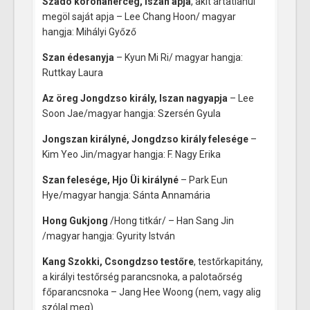
Szado koronaherceg, Iszan apja
, akit ártatlanul
megöl saját apja – Lee Chang Hoon/ magyar
hangja: Mihályi Győző
Szan édesanyja
– Kyun Mi Ri/ magyar hangja:
Ruttkay Laura
Az öreg Jongdzso király, Iszan nagyapja
– Lee
Soon Jae/magyar hangja: Szersén Gyula
Jongszan királyné, Jongdzso király felesége
–
Kim Yeo Jin/magyar hangja: F. Nagy Erika
Szan felesége, Hjo Üi királyné
– Park Eun
Hye/magyar hangja: Sánta Annamária
Hong Gukjong
/Hong titkár/ – Han Sang Jin
/magyar hangja: Gyurity István
Kang Szokki, Csongdzso testőre
, testőrkapitány,
a királyi testőrség parancsnoka, a palotaőrség
főparancsnoka – Jang Hee Woong (nem, vagy alig
szólal meg)