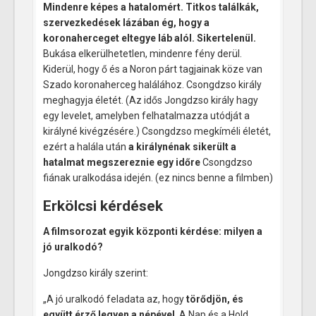
Mindenre képes a hatalomért. Titkos találkák,
szervezkedések lázában ég, hogy a
koronaherceget eltegye láb alól. Sikertelenül.
Bukása elkerülhetetlen, mindenre fény derül.
Kiderül, hogy ő és a Noron párt tagjainak köze van
Szado koronaherceg halálához. Csongdzso király
meghagyja életét. (Az idős Jongdzso király hagy
egy levelet, amelyben felhatalmazza utódját a
királyné kivégzésére.) Csongdzso megkíméli életét,
ezért a halála után
a királynénak sikerült a
hatalmat megszereznie egy időre
Csongdzso
fiának uralkodása idején. (ez nincs benne a filmben)
Erkölcsi kérdések
A filmsorozat egyik központi kérdése: milyen a
jó uralkodó?
Jongdzso király szerint:
„A jó uralkodó feladata az, hogy
törődjön, és
együtt érző legyen a népével
. A Nap és a Hold