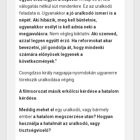
válogatás nélkül süt mindenkire. Ez az uralkodó
feladata is. Ugyanakkor
a jó uralkodó ismeri is a
népét. Aki hibázik, meg kell büntetnie,
ugyanakkor esélyt is kell adnia neki a
megjavulásra.
Nem végleg kiiktatni.
Aki szenved,
azzal legyen együtt érző. Ha reformokat akar
bevezetni, jól gondolja át, hogy mindenki
számára előnyösek legyenek a
következmények.”
Csongdzso király nagyapja nyomdokán ugyanerre
törekszik uralkodása végéig.
A filmsorozat másik erkölcsi kérdése a hatalom
kérdése.
Meddig mehet el
egy uralkodó, vagy bármely
ember
a hatalom megszerzése után? Hogyan
használja a hatalmát az uralkodó, vagy
tisztségviselő?