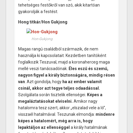
tehetséges festőkről van szó, akik kitartóan
gyakorolják a festést.
Hong titkár/Hon Gukjong
Hon-Gukjong
Magas rangú családból származik, de nem
használja ki kapcsolatait. Kezdetben tanítóként
foglalkozik Teszuval, majd a koronaherceg maga
mellé veszi tanácsadónak.
Éles eszű és szemű,
nagyon figyel a király biztonságára, mindig résen
van
. Azt gondolja, hogy
ha az ember valamit
csinál, akkor azt tegye teljes odaadással.
Szolgálata során tisztelik ellenségei.
Képes a
megaláztatásokat elviselni.
Amikor nagy
hatalomra tesz szert, akkor „elszalad vele a ló”,
visszaél hatalmával. Teszunak elmondja:
mindenre
képes a hatalomért, még arra is, hogy
lepaktáljon az ellenséggel
a király hatalmának