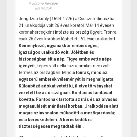
A korona hercege
uralkodók
Jongdzso király (1694-1776) a Csoszon-dinasztia
21. uralkodója volt 26 éves korától. Már 14 évesen
koronahercegként intézte az ország ügyeit. Trónra
csak 26 éves korában léphetett. 52 évig uralkodott.
Keménykezű, ugyanakkor emberséges,
igazságos uralkodó volt. Jólétben és
biztonságban élt a nép. Figyelembe vette népe
igényeit
, képes volt nélkülözni, amikor nem volt
termés az országban. Mind
a főurak, mind az
egyszerű emberek véleményét is meghallgatta.
Különböző adókat vetett ki, illetve törvényeket
vezetett be az országban. Konfucius tanításait
követte. Fontosnak tartotta az írás és az olvasás
megtanulását már fiatal korban. Uralkodása alatt
magas színvonalon működött a mezőgazdaság
és a kereskedelem. A kereskedők is
tisztességesen meg tudtak élni.