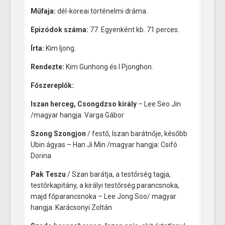
Műfaja:
dél-koreai történelmi dráma.
Epizódok száma:
77. Egyenként kb. 71 perces.
Írta:
Kim Ijong.
Rendezte:
Kim Gunhong és I Pjonghon.
Főszereplők:
Iszan herceg, Csongdzso király
– Lee Seo Jin
/magyar hangja: Varga Gábor
Szong Szongjon
/ festő, Iszan barátnője, később
Ubin ágyas – Han Ji Min /magyar hangja: Csifó
Dorina
Pak Teszu
/ Szan barátja, a testőrség tagja,
testőrkapitány, a királyi testőrség parancsnoka,
majd főparancsnoka – Lee Jong Soo/ magyar
hangja: Karácsonyi Zoltán