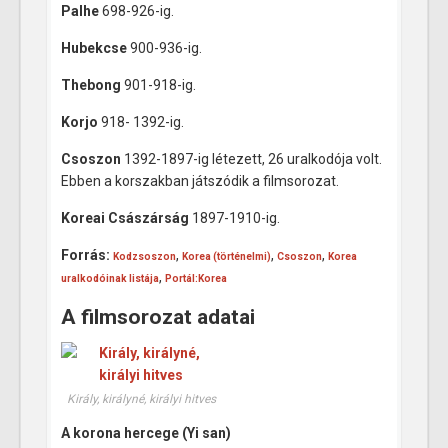
Palhe
698-926-ig.
Hubekcse
900-936-ig.
Thebong
901-918-ig.
Korjo
918- 1392-ig.
Csoszon
1392-1897-ig létezett, 26 uralkodója volt.
Ebben a korszakban játszódik a filmsorozat.
Koreai Császárság
1897-1910-ig.
Forrás:
,
,
,
Kodzsoszon
Korea (történelmi)
Csoszon
Korea
,
uralkodóinak listája
Portál:Korea
A filmsorozat adatai
Király, királyné, királyi hitves
A korona hercege (Yi san)