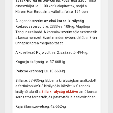
Észak-Korea és Dél-Korea. Fővárosa Szöul.
Első
dinasztiáját i.e. 1100 körül alapították, majd a
Három Han Birodalma váltotta fel i.e. 194-ben.
A legenda szerint
az első koreai királyság
Kodzsoszon volt
i.e. 2333-i.e. 108-ig. Alapítója
Tangun uralkodó. A koreaiak szerint tőle származik
a koreai nemzet. Ezért minden évben, október 3-án
ünneplik Korea megalapítását.
A következő
Pujo
volt, i.e. 2. századtól 494-ig.
Kogurjo
királyság i.e. 37-668-ig.
Pekcse
királyság: i.e. 18-660-ig.
Silla
i.e. 57-935-ig. Ebben a királyságban uralkodott
a férfiakon kívül 3 királynő is, közöttük Szondok
királynő, akiről a
Silla királyság ékköve
című koreai
sorozatot forgatták, és játszották le a televízióban.
Kaja
államszövetség: 42-562-ig.