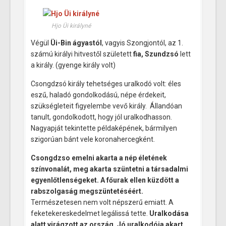
Hjo Üi királyné
Végül
Üi-Bin ágyastól
, vagyis Szongjontól, az 1.
számú királyi hitvestől született
fia, Szundzsó
lett
a király. (gyenge király volt)
Csongdzsó király tehetséges uralkodó volt: éles
eszű, haladó gondolkodású, népe érdekeit,
szükségleteit figyelembe vevő király.
Á
llandóan
tanult, gondolkodott, hogy jól uralkodhasson.
Nagyapját tekintette példaképének, bármilyen
szigorúan bánt vele koronahercegként.
Csongdzso emelni akarta a nép életének
színvonalát, meg akarta szüntetni a társadalmi
egyenlőtlenségeket. A főurak ellen küzdött a
rabszolgaság megszüntetéséért.
Természetesen nem volt népszerű emiatt. A
feketekereskedelmet legálissá tette.
Uralkodása
alatt virágzott az ország. Jó uralkodója akart