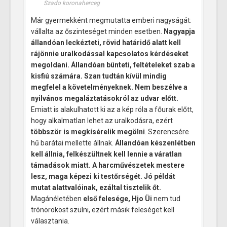
Szado koronaherceg
Már gyermekként megmutatta emberi nagyságát:
vállalta az őszinteséget minden esetben.
Nagyapja
á
llandóan leckézteti, rövid határidő alatt kell
rájönnie uralkodással kapcsolatos kérdéseket
megoldani. Állandóan bünteti, feltételeket szab a
kisfiú számára. Szan tudtán kívül mindig
megfelel a követelményeknek. Nem beszélve a
nyilvános megaláztatásokról az udvar előtt.
Emiatt is alakulhatott ki az a kép róla a főurak előtt,
hogy alkalmatlan lehet az uralkodásra, ezért
többször is megkísérelik megölni
. Szerencsére
hű barátai mellette állnak.
Állandóan készenlétben
kell állnia, felkészültnek kell lennie a váratlan
támadások miatt. A harcművészetek mestere
lesz, maga képezi ki testőrségét. Jó példát
mutat alattvalóinak, ezáltal tisztelik őt.
Magánéletében
első felesége, Hjo Üi
nem tud
trónörököst szülni, ezért másik feleséget kell
választania.