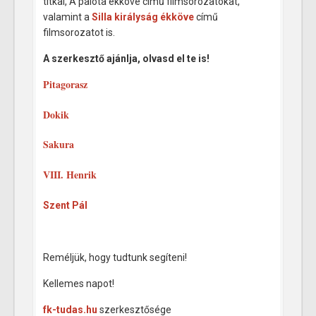
titkai, A palota ékköve című filmsorozatokat,
valamint a
Silla királyság ékköve
című
filmsorozatot is.
A szerkesztő ajánlja, olvasd el te is!
Pitagorasz
Dokik
Sakura
VIII. Henrik
Szent Pál
Reméljük, hogy tudtunk segíteni!
Kellemes napot!
fk-tudas.hu
szerkesztősége