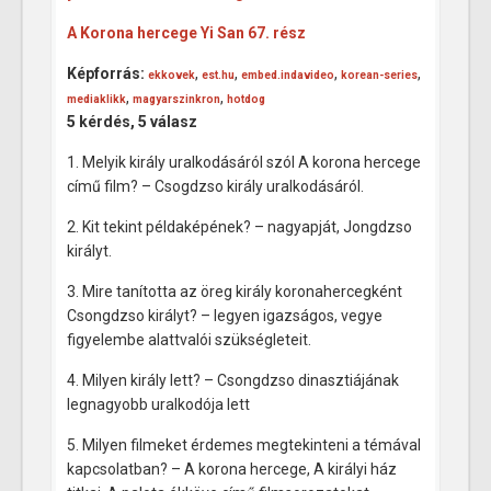
A Korona hercege Yi San 67. rész
Képforrás:
,
,
,
,
ekkovek
est.hu
embed.indavideo
korean-series
,
,
mediaklikk
magyarszinkron
hotdog
5 kérdés, 5 válasz
1. Melyik király uralkodásáról szól A korona hercege
című film? – Csogdzso király uralkodásáról.
2. Kit tekint példaképének? – nagyapját, Jongdzso
királyt.
3. Mire tanította az öreg király koronahercegként
Csongdzso királyt? – legyen igazságos, vegye
figyelembe alattvalói szükségleteit.
4. Milyen király lett? – Csongdzso dinasztiájának
legnagyobb uralkodója lett
5. Milyen filmeket érdemes megtekinteni a témával
kapcsolatban? – A korona hercege, A királyi ház