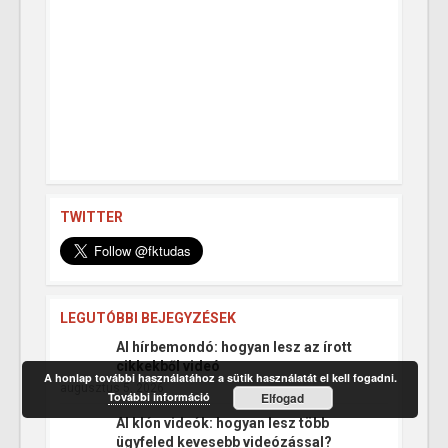
TWITTER
LEGUTÓBBI BEJEGYZÉSEK
AI hírbemondó: hogyan lesz az írott
cikkekből videó
A honlap további használatához a sütik használatát el kell fogadni.
augusztus 5, 2026
További információ
Elfogad
AI klón videók: hogyan lesz több
ügyfeled kevesebb videózással?