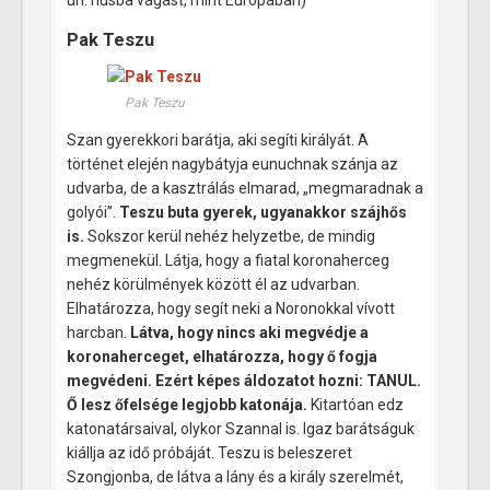
Pak Teszu
Pak Teszu
Szan gyerekkori barátja, aki segíti királyát. A
történet elején nagybátyja eunuchnak szánja az
udvarba, de a kasztrálás elmarad, „megmaradnak a
golyói”.
Teszu buta gyerek, ugyanakkor szájhős
is.
Sokszor kerül nehéz helyzetbe, de mindig
megmenekül. Látja, hogy a fiatal koronaherceg
nehéz körülmények között él az udvarban.
Elhatározza, hogy segít neki a Noronokkal vívott
harcban.
Látva, hogy nincs aki megvédje a
koronaherceget, elhatározza, hogy ő fogja
megvédeni. Ezért képes áldozatot hozni: TANUL.
Ő lesz őfelsége legjobb katonája.
Kitartóan edz
katonatársaival, olykor Szannal is. Igaz barátságuk
kiállja az idő próbáját. Teszu is beleszeret
Szongjonba, de látva a lány és a király szerelmét,