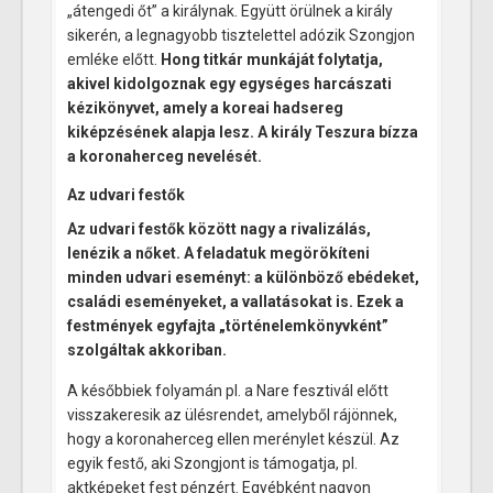
„átengedi őt” a királynak. Együtt örülnek a király
sikerén, a legnagyobb tisztelettel adózik Szongjon
emléke előtt.
Hong titkár munkáját folytatja,
akivel kidolgoznak egy egységes harcászati
kézikönyvet, amely a koreai hadsereg
kiképzésének alapja lesz.
A király Teszura bízza
a koronaherceg nevelését.
Az udvari festők
Az udvari festők között nagy a rivalizálás,
lenézik a nőket. A feladatuk megörökíteni
minden udvari eseményt: a különböző ebédeket,
családi eseményeket, a vallatásokat is. Ezek a
festmények egyfajta „történelemkönyvként”
szolgáltak akkoriban.
A későbbiek folyamán pl. a Nare fesztivál előtt
visszakeresik az ülésrendet, amelyből rájönnek,
hogy a koronaherceg ellen merénylet készül. Az
egyik festő, aki Szongjont is támogatja, pl.
aktképeket fest pénzért. Egyébként nagyon