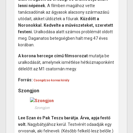
lenni népének.
A filmben magához vette
tanácsadónak az ágyasok alacsony származású
utódait, akiket üldöztek a főurak.
Küzdött a
Noronokkal. Kedvelte a művészeteket, szeretett
festeni.
Uralkodása alatt számos problémát oldott
meg. Daganatos betegségben halt meg 47 éves
korában.
A korona hercege
című filmsorozat
mutatja be
uralkodását, amelynek ismétlése hétköznaponként
délelőtt az M1 csatornán megy.
Forrás:
Csongdzso koreai király
Szongjon
Szongjon
Lee Szan és Pak Teszu barátja. Árva, apja festő
volt.
Nagybátyjához kerül. Testvérét odaadják egy
orvosnak, aki felneveli. (Később felkelő lesz belőle.)