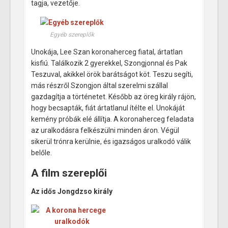
tagja, vezetője.
Egyéb szereplők
Unokája, Lee Szan koronaherceg fiatal, ártatlan
kisfiú. Találkozik 2 gyerekkel, Szongjonnal és Pak
Teszuval, akikkel örök barátságot köt. Teszu segíti,
más részről Szongjon által szerelmi szállal
gazdagítja a történetet. Később az öreg király rájön,
hogy becsapták, fiát ártatlanul ítélte el. Unokáját
kemény próbák elé állítja. A koronaherceg feladata
az uralkodásra felkészülni minden áron. Végül
sikerül trónra kerülnie, és igazságos uralkodó válik
belőle.
A film szereplői
Az idős Jongdzso király