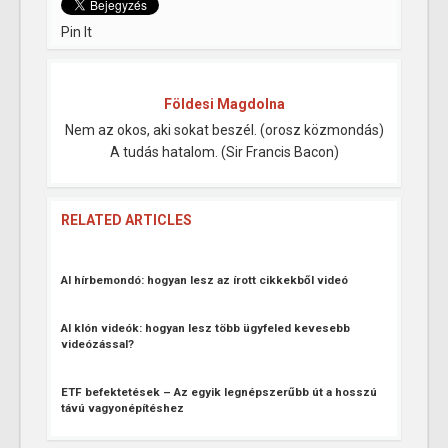
Pin It
Földesi Magdolna
Nem az okos, aki sokat beszél. (orosz közmondás)
A tudás hatalom. (Sir Francis Bacon)
RELATED ARTICLES
AI hírbemondó: hogyan lesz az írott cikkekből videó
AI klón videók: hogyan lesz több ügyfeled kevesebb
videózással?
ETF befektetések – Az egyik legnépszerűbb út a hosszú
távú vagyonépítéshez