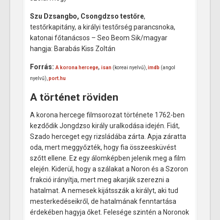
Szu Dzsangbo, Csongdzso
testőre
,
testőrkapitány, a királyi testőrség parancsnoka,
katonai főtanácsos – Seo Beom Sik/magyar
hangja: Barabás Kiss Zoltán
Forrás:
,
A korona hercege
isan
(koreai nyelvű),
imdb
(angol
nyelvű),
port.hu
A történet röviden
A korona hercege filmsorozat története 1762-ben
kezdődik Jongdzso király uralkodása idején. Fiát,
Szado herceget egy rizsládába zárta. Apja záratta
oda, mert meggyőzték, hogy fia összeesküvést
szőtt ellene. Ez egy álomképben jelenik meg a film
elején. Kiderül, hogy a szálakat a Noron és a Szoron
frakció irányítja, mert meg akarják szerezni a
hatalmat. A nemesek kijátsszák a királyt, aki tud
mesterkedéseikről, de hatalmának fenntartása
érdekében hagyja őket. Felesége szintén a Noronok