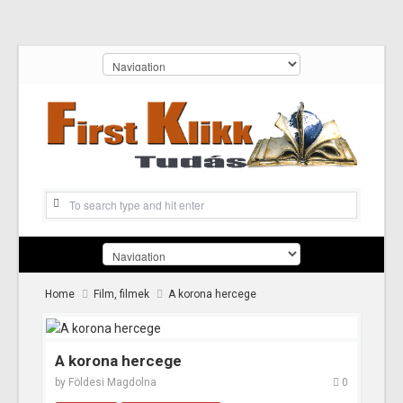
Home
Film, filmek
A korona hercege
A korona hercege
by
Földesi Magdolna
0