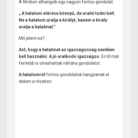
A filmben elhangzik egy nagyon fontos gondolat:
„ A hatalom elérése könnyű, de uralni tudni kell.
Ne a hatalom uralja a királyt, hanem a király
uralja a hatalmat.”
Mit jelent ez?
Azt, hogy a hatalmat az igazságosság nevében
kell használni. A jó uralkodó igazságos.
Erről már
fentebb is olvashattak néhány gondolatot.
A hatalomról
fontos gondolatok hangzanak el
ebben a részben: