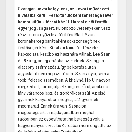
Szongjon
udvarhölgy lesz, az udvari művészeti
hivatalba kerül. Festő tanulóként tehetsége révén
hamar kitűnik társai közül. Harcol a női festők
egyenjogúságáért.
Különböző versenyeken vesz
részt, sorra győzi le a férfi festőket. Szan
koronaherceg barátjaként sokszor segít neki
festősegédként.
Kínában tanul festészetet.
Kapcsolatai később ez hasznára válnak.
Lee Szan
és Szongjon egymásba szeretnek.
Szongjon
alacsony származású, így beiktatása után
ágyasként nem népszerű sem Szan anyja, sem a
többi feleség szemében. A királyné, Hjo Üi nagyon
megkedveli, támogatja Szongjont. Örül, amikor a
lány várandós lesz, és trónörököst szül. Az első
gyermek kanyaróban meghal, a 2. gyermek
megmarad. Ennek ára van: Szongjon
megbetegszik, s májdaganatban meghal.
(akkoriban ez gyógyíthatatlna betegség volt, a
hagyományos orvoslás Koreában nem engedte az
ún. húsba vágást, mint Európában)