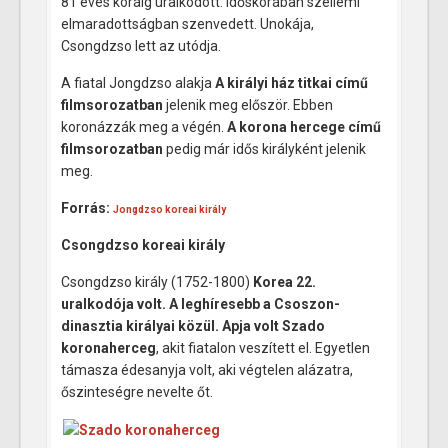
81 éves koráig uralkodott. Időskorában szellemi
elmaradottságban szenvedett. Unokája,
Csongdzso lett az utódja.
A fiatal Jongdzso alakja
A királyi ház titkai
című
filmsorozatban
jelenik meg először. Ebben
koronázzák meg a végén.
A korona hercege
című
filmsorozatban
pedig már idős királyként jelenik
meg.
Forrás:
Jongdzso koreai király
Csongdzso koreai király
Csongdzso király (1752-1800)
Korea 22.
uralkodója volt. A leghíresebb a Csoszon-
dinasztia királyai közül.
Apja volt Szado
koronaherceg
, akit fiatalon veszített el. Egyetlen
támasza édesanyja volt, aki végtelen alázatra,
őszinteségre nevelte őt.