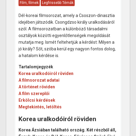
Film, filmek
Legfrissebb Témák
Dél-koreai filmsorozat, amely a Csoszon-dinasztia
idejében játszódik. Csongdzso király uralkodásáról
szól. A filmsorozatban a különböző társadalmi
osztályok közötti egyenlőtlenségek megoldását
mutatja meg. Ismét feltehetjük a kérdést: Milyen a
jó király? Sőt, szóba kerül egy nagyon fontos dolog,
a hatalom kérdése is.
Tartalomjegyzék
Korea uralkodóiról röviden
A filmsorozat adatai
A történet röviden
A film szereplői
Erkölcsi kérdések
Megtekintés, letöltés
Korea uralkodóiról röviden
Korea Ázsiában található ország. Két részből áll,