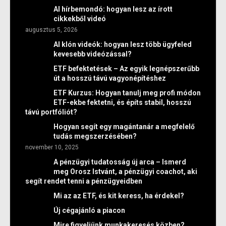
AI hírbemondó: hogyan lesz az írott
cikkekből videó
augusztus 5, 2026
AI klón videók: hogyan lesz több ügyfeled
kevesebb videózással?
ETF befektetések – Az egyik legnépszerűbb
út a hosszú távú vagyonépítéshez
ETF Kurzus: Hogyan tanulj meg profi módon
ETF-ekbe fektetni, és építs stabil, hosszú
távú portfóliót?
Hogyan segít egy magántanár a megfelelő
tudás megszerzésében?
november 10, 2025
A pénzügyi tudatosság új arca – Ismerd
meg Orosz Istvánt, a pénzügyi coachot, aki
segít rendet tenni a pénzügyeidben
Mi az az ETF, és kit keress, ha érdekel?
Új cégajánló a piacon
Mire figyeljünk munkakeresés közben?