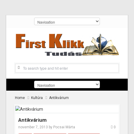
Home
Kultúra
Antikvárium
Antikvárium
november 7, 2013
by
Pocsai Márta
0