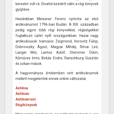
kereslet volt rá. Divattá kezdett válni a régi könyvek
gyűjtése.
Hazánkban Meissner Ferenc nyitotta az első
antikváriumot 1796-ban Budán. A XIX. században
pedig egyre több régi könyvekkel, régiségekkel
foglalkozó üzlet nyílt országunkban. Hazai nagy
antikváriusok: Ivancsics Zsigmond, Horovitz Fülöp,
Dobrovszky Ágost, Magyar Mihály, Révai Leó,
Langer Mór, Lantos Adolf, Stemmer Ödön,
Kőműves Imre, Birkás Endre, Ranschburg Gusztáv
és sokan mások.
A hagyományos értelemben vett antikváriumok
mellett megjelentek ennek online változatai.
Antikva
Antikvár
Antikvárium
Régikönyvek