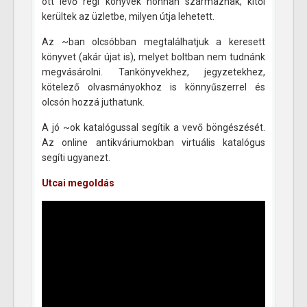
ott lévő régi könyvek honnan származnak, kitől
kerültek az üzletbe, milyen útja lehetett.
Az ~ban olcsóbban megtalálhatjuk a keresett
könyvet (akár újat is), melyet boltban nem tudnánk
megvásárolni. Tankönyvekhez, jegyzetekhez,
kötelező olvasmányokhoz is könnyűszerrel és
olcsón hozzá juthatunk.
A jó ~ok katalógussal segítik a vevő böngészését.
Az online antikváriumokban virtuális katalógus
segíti ugyanezt.
Utcai megoldás