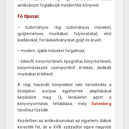
antikvárium foglalkozik mindenféle könyvvel.
Fő típusai:
– tudományos: régi tudományos műveket,
gyűjteményes munkákat, folyóiratokat, első
kiadásokat, forráskiadványokat gyűjt és árusít;
– modern: újabb műveket forgalmaz;
– bibliofil: könyvtörténeti, tipográfiai, könyvtörténeti,
könyvművészeti szempontból értékes, dedikált
munkákat értékesít.
A régi, használt könyvekkel való kereskedés a
középkori európai egyetemek alapításával
kezdődött meg. Új lendületet adott a
könyvnyomtatás feltalálása, mely
Gutenberg
nevéhez fűződik.
Kezdetben az antikváriumokat az egyetemi diákok
keresték fel, de a XVIII. századtól egyre nagyobb