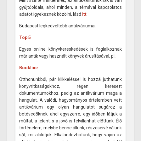
Mint szinte mindennek, az antikváriumoknak is van
gyűjtőoldala, ahol minden, a témával kapcsolatos
adatot igyekeznek közölni, lásd
itt
.
Budapest legkedveltebb antikváriumai:
Top 5
Egyes online könyvkereskedések is foglalkoznak
már antik vagy használt könyvek árusításával, pl.:
Bookline
Otthonunkból, pár klikkeléssel is hozzá juthatunk
könyvritkaságokhoz, régen keresett
dokumentumokhoz, pedig az antikvárium maga a
hangulat. A valódi, hagyományos értelemben vett
antikvárium egy olyan hangulatot sugároz a
betévedőknek, ahol egyszerre, egy időben látjuk a
múltat, a jelent, s a jövő is felvillanhat előttünk. Élő
történelem, melybe benne állunk, részeseivé válunk
sőt, mi alakítjuk. Elkalandozhatunk, hogy vajon az