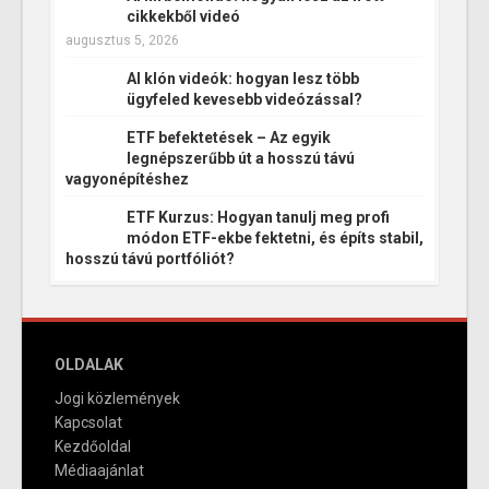
cikkekből videó
augusztus 5, 2026
AI klón videók: hogyan lesz több
ügyfeled kevesebb videózással?
ETF befektetések – Az egyik
legnépszerűbb út a hosszú távú
vagyonépítéshez
ETF Kurzus: Hogyan tanulj meg profi
módon ETF-ekbe fektetni, és építs stabil,
hosszú távú portfóliót?
OLDALAK
Jogi közlemények
Kapcsolat
Kezdőoldal
Médiaajánlat