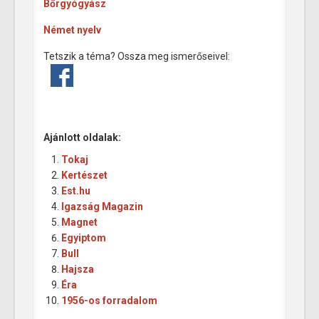
Bőrgyógyász
Német nyelv
Tetszik a téma? Ossza meg ismerőseivel:
Ajánlott oldalak:
Tokaj
Kertészet
Est.hu
Igazság Magazin
Magnet
Egyiptom
Bull
Hajsza
Éra
1956-os forradalom