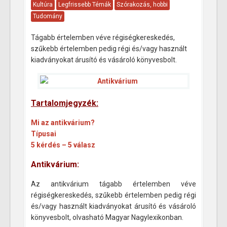
Kultúra
Legfrissebb Témák
Szórakozás, hobbi
Tudomány
Tágabb értelemben véve régiségkereskedés,
szűkebb értelemben pedig régi és/vagy használt
kiadványokat árusító és vásároló könyvesbolt.
Tartalomjegyzék:
Mi az antikvárium?
Típusai
5 kérdés – 5 válasz
Antikvárium:
Az antikvárium tágabb értelemben véve
régiségkereskedés, szűkebb értelemben pedig régi
és/vagy használt kiadványokat árusító és vásároló
könyvesbolt, olvasható Magyar Nagylexikonban.