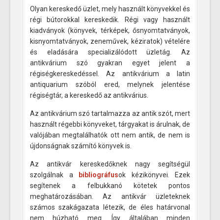
Olyan kereskedő üzlet, mely használt könyvekkel és
régi bútorokkal kereskedik. Régi vagy használt
kiadványok (könyvek, térképek, ősnyomtatványok,
kisnyomtatványok, zeneművek, kéziratok) vételére
és eladására specializálódott üzletág. Az
antikvárium szó gyakran egyet jelent a
régiségkereskedéssel. Az antikvárium a latin
antiquarium szóból ered, melynek jelentése
régiségtár, a kereskedő az antikvárius.
Az antikvárium szó tartalmazza az antik szót, mert
használt régebbi könyveket, tárgyakat is árulnak, de
valójában megtalálhatók ott nem antik, de nem is
újdonságnak számító könyvek is.
Az antikvár kereskedőknek nagy segítségül
szolgálnak a
bibliográfus
ok kézikönyvei. Ezek
segítenek a felbukkanó kötetek pontos
meghatározásában. Az antikvár üzleteknek
számos szakágazata létezik, de éles határvonal
nem húzható meg. Így általában minden