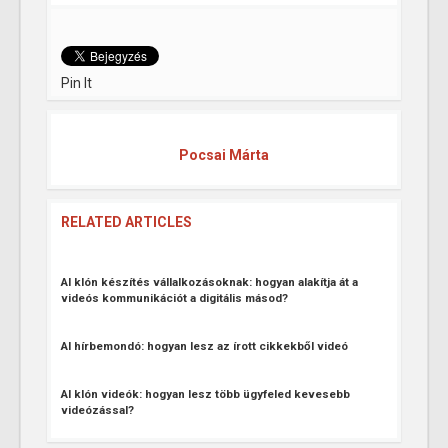
Pin It
Pocsai Márta
RELATED ARTICLES
AI klón készítés vállalkozásoknak: hogyan alakítja át a
videós kommunikációt a digitális másod?
AI hírbemondó: hogyan lesz az írott cikkekből videó
AI klón videók: hogyan lesz több ügyfeled kevesebb
videózással?