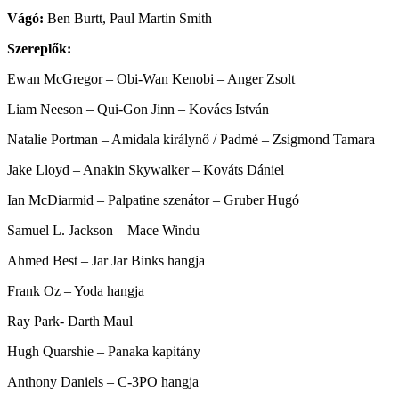
Vágó:
Ben Burtt, Paul Martin Smith
Szereplők:
Ewan McGregor – Obi-Wan Kenobi – Anger Zsolt
Liam Neeson – Qui-Gon Jinn – Kovács István
Natalie Portman – Amidala királynő / Padmé – Zsigmond Tamara
Jake Lloyd – Anakin Skywalker – Kováts Dániel
Ian McDiarmid – Palpatine szenátor – Gruber Hugó
Samuel L. Jackson – Mace Windu
Ahmed Best – Jar Jar Binks hangja
Frank Oz – Yoda hangja
Ray Park- Darth Maul
Hugh Quarshie – Panaka kapitány
Anthony Daniels – C-3PO hangja