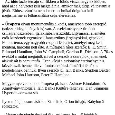
– Az
időutazás
témájú sci-fikben a főhős visszamegy az időben,
ahol azt a helyzetet kell megtalálnia, amikor meg tudja változtatni a
jövőt. Ehhez számára nem ismert technikai dolgokat kell
megismernie és felhasználnia célja eléréséhez.
–
Űropera
olyan monumentális alkotás, amelyben több szereplő
(sokszor idegen lények is) van. A cselekménye az űr több
csillagrendszerében, galaxisában játszódik. Egymással ellentétes
erők küzdenek egymással, fantasztikus járgányokkal, gépekkel.
Fontos téma: egy nagyobb csoport léte a tét, amelyet meg kell
menteni, harcolni kell érte. A műfajban híres szerzők E. E. Smith,
Edmond Hamilton, John W. Campbell, Gordon R. Dickson. A 70-es
évektől a műfaj megújult, mivel a szerzők a szereplők jellemének
alakulását is bemutatták. Ezen kívül a tudomány eredményeit is
közzéteszik benne, illetve fontos erkölcsi-filozófiai témák is
megjelennek bennük. Ilyen szerzők pl. Iain Banks, Stephen Baxter,
Michael John Harrison, Peter F. Hamilton.
Magyar nyelven kiadott űropera pl. Isaac Asimov Birodalom- és
Alapítvány-trilógiája, Iain Banks Kultúra-regényei, Dan Simmons
Hyperion-sorozata stb.
Ilyen műfaji besorolásúak a Star Trek, Orion űrhajó, Babylon 5
sorozatok.
–
Alternatív történelmi sci-fi
a „mi lenne, ha …” kérdését