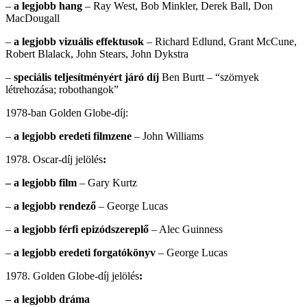
–
a legjobb hang
– Ray West, Bob Minkler, Derek Ball, Don
MacDougall
–
a legjobb vizuális effektusok
– Richard Edlund, Grant McCune,
Robert Blalack, John Stears, John Dykstra
–
speciális teljesítményért járó díj
Ben Burtt – “szörnyek
létrehozása; robothangok”
1978-ban Golden Globe-díj:
–
a legjobb eredeti filmzene
– John Williams
1978. Oscar-díj jelölés
:
– a legjobb film
– Gary Kurtz
–
a legjobb rendező
– George Lucas
–
a legjobb férfi epizódszereplő
– Alec Guinness
–
a legjobb eredeti forgatókönyv
– George Lucas
1978. Golden Globe-díj jelölés
:
– a legjobb dráma