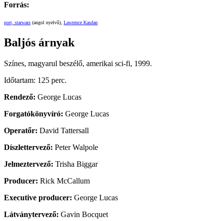
Forrás:
port,
starwars
(angol nyelvű),
Lawrence Kasdan
Baljós árnyak
Színes, magyarul beszélő, amerikai sci-fi, 1999.
Időtartam: 125 perc.
Rendező:
George Lucas
Forgatókönyvíró:
George Lucas
Operatőr:
David Tattersall
Díszlettervező:
Peter Walpole
Jelmeztervező:
Trisha Biggar
Producer:
Rick McCallum
Executive producer:
George Lucas
Látványtervező:
Gavin Bocquet