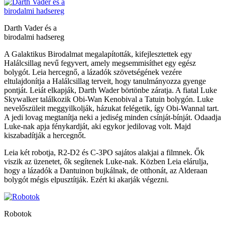
Darth Vader és a
birodalmi hadsereg
A Galaktikus Birodalmat megalapították, kifejlesztettek egy
Halálcsillag nevű fegyvert, amely megsemmisíthet egy egész
bolygót. Leia hercegnő, a lázadók szövetségének vezére
eltulajdonítja a Halálcsillag terveit, hogy tanulmányozza gyenge
pontját. Leiát elkapják, Darth Wader börtönbe záratja. A fiatal Luke
Skywalker találkozik Obi-Wan Kenobival a Tatuin bolygón. Luke
nevelőszüleit meggyilkolják, házukat felégetik, így Obi-Wannal tart.
A jedi lovag megtanítja neki a jediség minden csínját-bínját. Odaadja
Luke-nak apja fénykardját, aki egykor jedilovag volt. Majd
kiszabadítják a hercegnőt.
Leia két robotja, R2-D2 és C-3PO sajátos alakjai a filmnek. Ők
viszik az üzenetet, ők segítenek Luke-nak. Közben Leia elárulja,
hogy a lázadók a Dantuinon bujkálnak, de otthonát, az Alderaan
bolygót mégis elpusztítják. Ezért ki akarják végezni.
Robotok