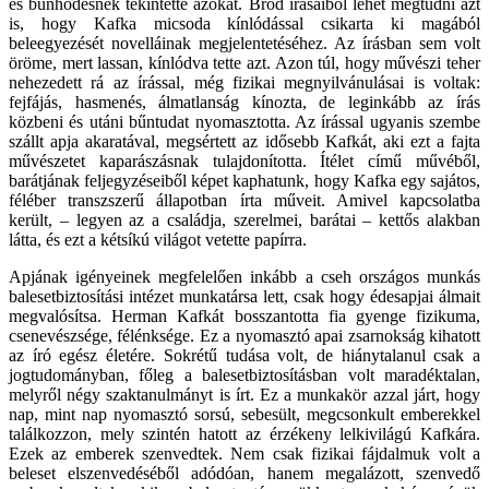
és bűnhődésnek tekintette azokat. Brod írásaiból lehet megtudni azt
is, hogy Kafka micsoda kínlódással csikarta ki magából
beleegyezését novelláinak megjelentetéséhez. Az írásban sem volt
öröme, mert lassan, kínlódva tette azt. Azon túl, hogy művészi teher
nehezedett rá az írással, még fizikai megnyilvánulásai is voltak:
fejfájás, hasmenés, álmatlanság kínozta, de leginkább az írás
közbeni és utáni bűntudat nyomasztotta. Az írással ugyanis szembe
szállt apja akaratával, megsértett az idősebb Kafkát, aki ezt a fajta
művészetet kaparászásnak tulajdonította. Ítélet című művéből,
barátjának feljegyzéseiből képet kaphatunk, hogy Kafka egy sajátos,
féléber transzszerű állapotban írta műveit. Amivel kapcsolatba
került, – legyen az a családja, szerelmei, barátai – kettős alakban
látta, és ezt a kétsíkú világot vetette papírra.
Apjának igényeinek megfelelően inkább a cseh országos munkás
balesetbiztosítási intézet munkatársa lett, csak hogy édesapjai álmait
megvalósítsa. Herman Kafkát bosszantotta fia gyenge fizikuma,
csenevészsége, félénksége. Ez a nyomasztó apai zsarnokság kihatott
az író egész életére. Sokrétű tudása volt, de hiánytalanul csak a
jogtudományban, főleg a balesetbiztosításban volt maradéktalan,
melyről négy szaktanulmányt is írt. Ez a munkakör azzal járt, hogy
nap, mint nap nyomasztó sorsú, sebesült, megcsonkult emberekkel
találkozzon, mely szintén hatott az érzékeny lelkivilágú Kafkára.
Ezek az emberek szenvedtek. Nem csak fizikai fájdalmuk volt a
beleset elszenvedéséből adódóan, hanem megalázott, szenvedő