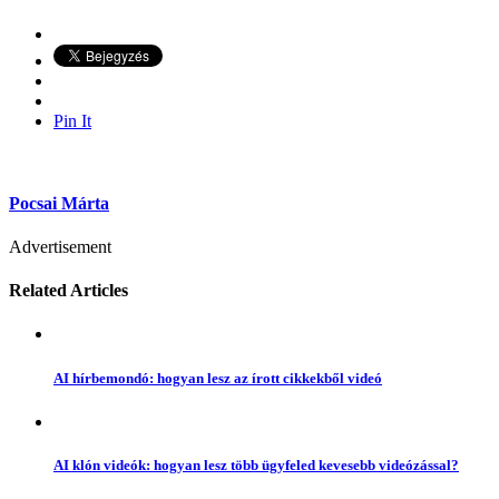
Pin It
Pocsai Márta
Advertisement
Related Articles
AI hírbemondó: hogyan lesz az írott cikkekből videó
AI klón videók: hogyan lesz több ügyfeled kevesebb videózással?