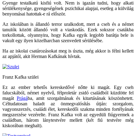
Gyenge testalkatú kisfiú volt. Nem is igazán tudni, hogy alkati
sérülékenysége, gyengeségének pszichikai alapjai, esetleg a külvilág
benyomásai hatottak-e rá először.
Az iskolában is állandó terror uralkodott, mert a cseh és a német
tanulók között állandó volt a viaskodás. Ezek sokszor csatákba
torkollottak, olyannyira, hogy Kafka egyik legjobb barátja bele is
vakult egy ilyen közelharcban szenvedett sérülésébe.
Ha az iskolai csatározásokat meg is úszta, még akkor is félni kellett
az apjától, akit Herman Kafkának hívtak.
Franz Kafka szülei
Ez az ember tehetős kereskedővé nőtte ki magát. Egy cseh
falucskából, német nyelvű, félproletár zsidó családból küzdötte fel
magát
Prágá
ba, amit szorgalmának és kitartásának köszönhetett.
Céltudatosan haladt az önmegvalósítás útján: szorgalom,
vagyonszerzés, családi élet, kereskedői szakma minden fortélyának
megszerzése vezérelte. Franz Kafka volt az egyedüli fiúgyermek a
családban, három lánytestvére mellett (két fiú testvére még
kiskorában meghalt).