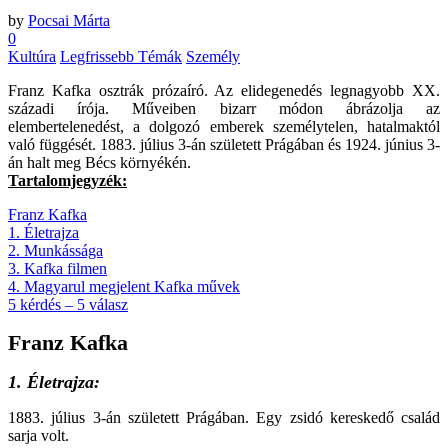
by
Pocsai Márta
0
Kultúra
Legfrissebb Témák
Személy
Franz Kafka osztrák prózaíró. Az elidegenedés legnagyobb XX.
századi írója. Műveiben bizarr módon ábrázolja az
elembertelenedést, a dolgozó emberek személytelen, hatalmaktól
való függését. 1883. július 3-án született Prágában és 1924. június 3-
án halt meg Bécs környékén.
Tartalomjegyzék:
Franz Kafka
1. Életrajza
2. Munkássága
3. Kafka filmen
4. Magyarul megjelent Kafka művek
5 kérdés – 5 válasz
Franz Kafka
1. Életrajza:
1883. július 3-án született Prágában. Egy zsidó kereskedő család
sarja volt.