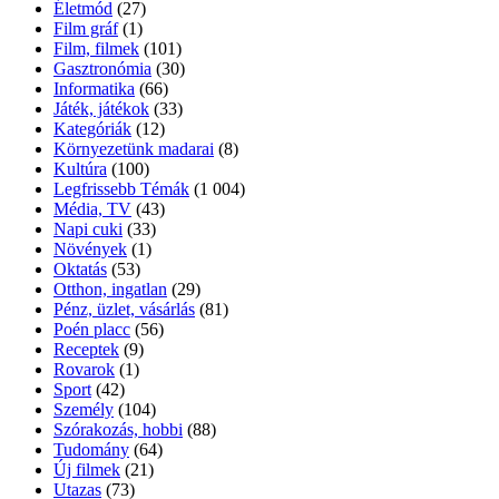
Életmód
(27)
Film gráf
(1)
Film, filmek
(101)
Gasztronómia
(30)
Informatika
(66)
Játék, játékok
(33)
Kategóriák
(12)
Környezetünk madarai
(8)
Kultúra
(100)
Legfrissebb Témák
(1 004)
Média, TV
(43)
Napi cuki
(33)
Növények
(1)
Oktatás
(53)
Otthon, ingatlan
(29)
Pénz, üzlet, vásárlás
(81)
Poén placc
(56)
Receptek
(9)
Rovarok
(1)
Sport
(42)
Személy
(104)
Szórakozás, hobbi
(88)
Tudomány
(64)
Új filmek
(21)
Utazas
(73)