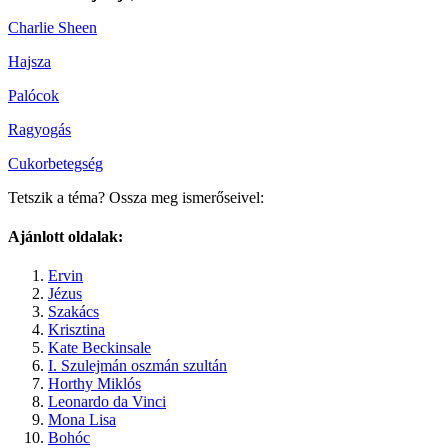
Charlie Sheen
Hajsza
Palócok
Ragyogás
Cukorbetegség
Tetszik a téma? Ossza meg ismerőseivel:
Ajánlott oldalak:
Ervin
Jézus
Szakács
Krisztina
Kate Beckinsale
I. Szulejmán oszmán szultán
Horthy Miklós
Leonardo da Vinci
Mona Lisa
Bohóc