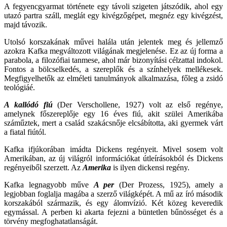
A fegyencgyarmat története egy távoli szigeten játszódik, ahol egy
utazó partra száll, meglát egy kivégzőgépet, megnéz egy kivégzést,
majd távozik.
Utolsó korszakának művei halála után jelentek meg és jellemző
azokra Kafka megváltozott világának megjelenése. Ez az új forma a
parabola, a filozófiai tanmese, ahol már bizonyítási célzattal indokol.
Fontos a bölcselkedés, a szereplők és a színhelyek mellékesek.
Megfigyelhetők az elméleti tanulmányok alkalmazása, főleg a zsidó
teológiáé.
A kallódó fiú
(Der Verschollene, 1927) volt az első regénye,
amelynek főszereplője egy 16 éves fiú, akit szülei Amerikába
száműztek, mert a család szakácsnője elcsábította, aki gyermek várt
a fiatal fiútól.
Kafka ifjúkorában imádta Dickens regényeit. Mivel sosem volt
Amerikában, az új világról információkat útleírásokból és Dickens
regényeiből szerzett. Az
Amerika
is ilyen dickensi regény.
Kafka legnagyobb műve
A per
(Der Prozess, 1925), amely a
legjobban foglalja magába a szerző világképét. A mű az író második
korszakából származik, és egy álomvízió. Két közeg keveredik
egymással. A perben ki akarta fejezni a büntetlen bűnösséget és a
törvény megfoghatatlanságát.