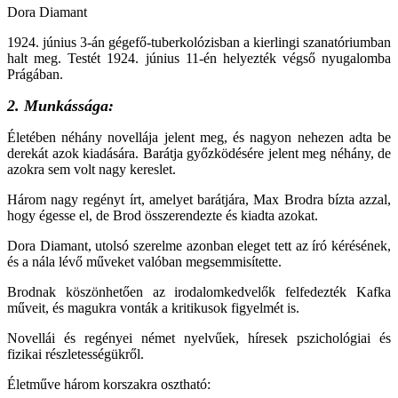
Dora Diamant
1924. június 3-án gégefő-tuberkolózisban a kierlingi szanatóriumban
halt meg. Testét 1924. június 11-én helyezték végső nyugalomba
Prágában.
2. Munkássága:
Életében néhány novellája jelent meg, és nagyon nehezen adta be
derekát azok kiadására. Barátja győzködésére jelent meg néhány, de
azokra sem volt nagy kereslet.
Három nagy regényt írt, amelyet barátjára, Max Brodra bízta azzal,
hogy égesse el, de Brod összerendezte és kiadta azokat.
Dora Diamant, utolsó szerelme azonban eleget tett az író kérésének,
és a nála lévő műveket valóban megsemmisítette.
Brodnak köszönhetően az irodalomkedvelők felfedezték Kafka
műveit, és magukra vonták a kritikusok figyelmét is.
Novellái és regényei német nyelvűek, híresek pszichológiai és
fizikai részletességükről.
Életműve három korszakra osztható: