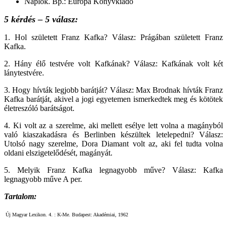
Naplók. Bp.: Európa Könyvkiadó
5 kérdés – 5 válasz:
1. Hol született Franz Kafka? Válasz: Prágában született Franz
Kafka.
2. Hány élő testvére volt Kafkának? Válasz: Kafkának volt két
lánytestvére.
3. Hogy hívták legjobb barátját? Válasz: Max Brodnak hívták Franz
Kafka barátját, akivel a jogi egyetemen ismerkedtek meg és kötötek
életreszóló barátságot.
4. Ki volt az a szerelme, aki mellett esélye lett volna a magányból
való kiaszakadásra és Berlinben készültek letelepedni? Válasz:
Utolsó nagy szerelme, Dora Diamant volt az, aki fel tudta volna
oldani elszigetelődését, magányát.
5. Melyik Franz Kafka legnagyobb műve? Válasz: Kafka
legnagyobb műve A per.
Tartalom:
Új Magyar Lexikon. 4. : K-Me. Budapest: Akadémiai, 1962