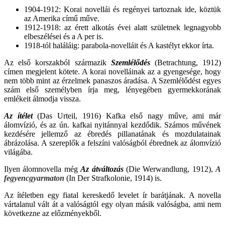
1904-1912: Korai novellái és regényei tartoznak ide, köztük
az Amerika című műve.
1912-1918: az érett alkotás évei alatt születnek legnagyobb
elbeszélései és a A per is.
1918-tól haláláig: parabola-novelláit és A kastélyt ekkor írta.
Az első korszakból származik
Szemlélődés
(Betrachtung, 1912)
címen megjelent kötete. A korai novelláinak az a gyengesége, hogy
nem több mint az érzelmek panaszos áradása. A Szemlélődést egyes
szám első személyben írja meg, lényegében gyermekkorának
emlékeit álmodja vissza.
Az ítélet
(Das Urteil, 1916) Kafka első nagy műve, ami már
álomvízió, és az ún. kafkai nyitánnyal kezdődik. Számos művének
kezdésére jellemző az ébredés pillanatának és mozdulatainak
ábrázolása. A szereplők a felszíni valóságból ébrednek az álomvízió
világába.
Ilyen álomnovella még
Az átváltozás
(Die Werwandlung, 1912),
A
fegyencgyarmaton
(In Der Strafkolonie, 1914) is.
Az ítéletben egy fiatal kereskedő levelet ír barátjának. A novella
vártalanul vált át a valóságtól egy olyan másik valóságba, ami nem
következne az előzményekből.