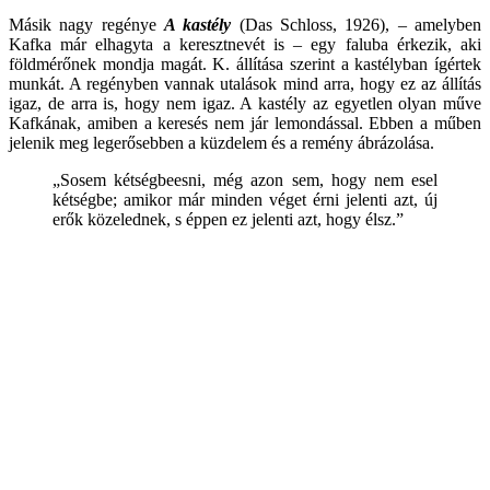
Másik nagy regénye
A kastély
(Das Schloss, 1926), – amelyben
Kafka már elhagyta a keresztnevét is – egy faluba érkezik, aki
földmérőnek mondja magát. K. állítása szerint a kastélyban ígértek
munkát. A regényben vannak utalások mind arra, hogy ez az állítás
igaz, de arra is, hogy nem igaz. A kastély az egyetlen olyan műve
Kafkának, amiben a keresés nem jár lemondással. Ebben a műben
jelenik meg legerősebben a küzdelem és a remény ábrázolása.
„Sosem kétségbeesni, még azon sem, hogy nem esel
kétségbe; amikor már minden véget érni jelenti azt, új
erők közelednek, s éppen ez jelenti azt, hogy élsz.”