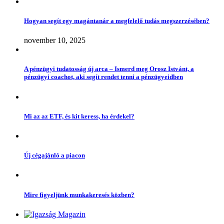
Hogyan segít egy magántanár a megfelelő tudás megszerzésében?
november 10, 2025
A pénzügyi tudatosság új arca – Ismerd meg Orosz Istvánt, a
pénzügyi coachot, aki segít rendet tenni a pénzügyeidben
Mi az az ETF, és kit keress, ha érdekel?
Új cégajánló a piacon
Mire figyeljünk munkakeresés közben?