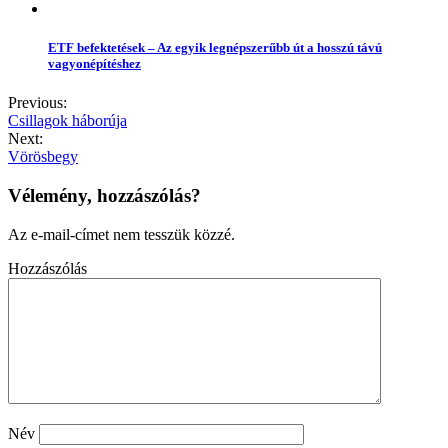
ETF befektetések – Az egyik legnépszerűbb út a hosszú távú
vagyonépítéshez
Previous:
Csillagok háborúja
Next:
Vörösbegy
Vélemény, hozzászólás?
Az e-mail-címet nem tesszük közzé.
Hozzászólás
Név