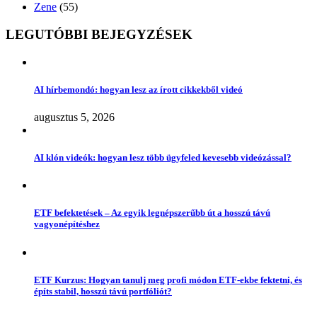
Zene
(55)
LEGUTÓBBI BEJEGYZÉSEK
AI hírbemondó: hogyan lesz az írott cikkekből videó
augusztus 5, 2026
AI klón videók: hogyan lesz több ügyfeled kevesebb videózással?
ETF befektetések – Az egyik legnépszerűbb út a hosszú távú
vagyonépítéshez
ETF Kurzus: Hogyan tanulj meg profi módon ETF-ekbe fektetni, és
építs stabil, hosszú távú portfóliót?