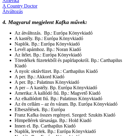
Amerika
A Country Doctor
Átváltozás
4. Magyarul megjelent Kafka művek:
Az átváltozás. Bp.: Európa Könyvkiadó
A kastély. Bp.: Európa Könyvkiadó
Naplók. Bp.: Európa Könyvkiadó
Levél apámhoz. Bp.: Noran Kiadó
Az ítélet. Bp.: Európa Könyvkiadó
Töredékek füzetekből és papírlapokról. Bp.: Carthapilus
Kiadó
A nyolc oktávfüzet. Bp.: Carthapilus Kiadó
A per. Bp.: Akkord Kiadó
A per. Bp.: Palatinus Könyvkiadó
A per – A kastély. Bp. Európa Könyvkiadó
Amerika: A kallódó fiú. Bp.: Magvető Kiadó
Az elkallódott fiú. Bp.: Palatinus Könyvkiadó
Az én cellám – az én váram. Bp. Európa Könyvkiadó
Elbeszélések. Bp.: Európa
Franz Kafka összes regényei. Szeged: Szukits Kiadó
Himpellérek társasága. Bp.: Hold Kiadó
Innen el. Bp. Carthapilus Kiadó
Naplók, levelek. Bp.: Európa Könyvkiadó