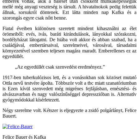
emberek voltak, akik a baleset után csökkent munkaképességük
mellé még anyagi veszteség is társult. A hivatalnokok pedig felettük
állnak, sorsukról döntenek. Ezt látta minden nap Kafka és a
szorongás egyre csak nőtt benne.
Fiatal éveiben különösen szeretett mindent kihasználni az élet
örömeiből: evés, ivás, baráti kirándulások, lányokkal szórakozni,
bordélyházat látogatni. De hiába volt akkor és abban szabad, ha a
családjával, embertársaival, szerelmeivel, városával, társadalmi
környezetével szemben teljesen magára maradt. Emberellenes ez az
egyedüllét.
„Az egyedüllét csak szenvedést eredményez.”
1917-ben tuberkulózisos lett, és a vonásokban sok közöset mutató
Ottla nevű testvére ápolta. Többször volt a tbc miatt szanatóriumban
is Ezen kívül szenvedett még migrénes fejfájásban, emésztési- és
alvászavarban és nagy valószínűséggel depresszióban is. Alternatív
gyógymódokkal kísérletezett.
Négy szerelme volt. Kétszer is eljegyezte a zsidó polgárlányt, Felice
Bauert.
Felice Bauer és Kafka