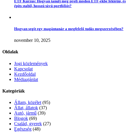
ETF Kurzus: Hogyan tanulj meg profi módon ETF-ekbe fektetni, és
építs stabil, hosszú távú portfóliót?
Hogyan segít egy magántanár a megfelelő tudás megszerzésében?
november 10, 2025
Oldalak
Jogi közlemények
Kapcsolat
Kezdőoldal
Médiaajánlat
Kategóriák
Állam, közélet
(95)
Állat, állatok
(37)
Autó, jármű
(39)
Blogok
(69)
Család, gyerek
(27)
Egészség
(48)