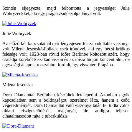
Szintén eljegyezte, majd felbontotta a jegyességet Julie
Wohryzeckkel, aki egy prágai zsidószolga lánya volt.
Julie Wohryzek
Az előző két kapcsolatnál már lényegesen felszabadultabb viszonya
volt Milena Jesenská-Pollack cseh írónővel, aki egy bécsi kritikus
felesége volt. 1923-ban rövid időre Berlinbe költözött azért, hogy
családja köréből kiszakadhasson és az írásra tudjon koncentrálni, de
egészségi állapota rosszabbra fordult, így visszatért Prágába.
Milena Jesenska
Dora Diamanttal Berlinben készültek letelepedni. Azonban egyik
kapcsolatban sem a boldogságot, szerelmet látta, hanem a csőd
végeredményét. Dora Diamanttal való viszonya talán fel tudta volna
oldani elszigetelődését, magányát, de addigra teljesen
elhatalmasodott rajta a tuberkulózis.