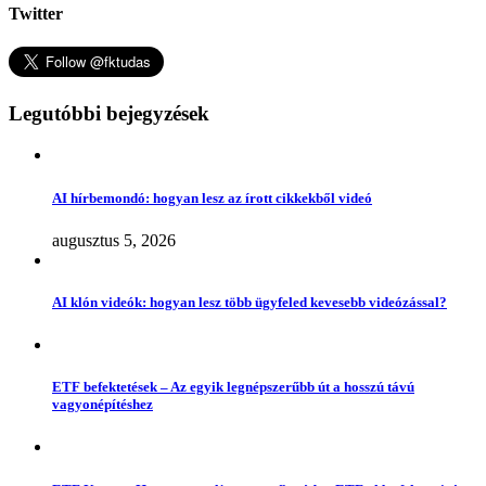
Twitter
Legutóbbi bejegyzések
AI hírbemondó: hogyan lesz az írott cikkekből videó
augusztus 5, 2026
AI klón videók: hogyan lesz több ügyfeled kevesebb videózással?
ETF befektetések – Az egyik legnépszerűbb út a hosszú távú
vagyonépítéshez