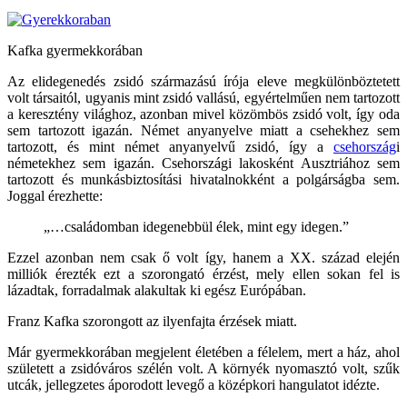
Kafka gyermekkorában
Az elidegenedés zsidó származású írója eleve megkülönböztetett
volt társaitól, ugyanis mint zsidó vallású, egyértelműen nem tartozott
a keresztény világhoz, azonban mivel közömbös zsidó volt, így oda
sem tartozott igazán. Német anyanyelve miatt a csehekhez sem
tartozott, és mint német anyanyelvű zsidó, így a
csehország
i
németekhez sem igazán. Csehországi lakosként Ausztriához sem
tartozott és munkásbiztosítási hivatalnokként a polgárságba sem.
Joggal érezhette:
„…családomban idegenebbül élek, mint egy idegen.”
Ezzel azonban nem csak ő volt így, hanem a XX. század elején
milliók érezték ezt a szorongató érzést, mely ellen sokan fel is
lázadtak, forradalmak alakultak ki egész Európában.
Franz Kafka szorongott az ilyenfajta érzések miatt.
Már gyermekkorában megjelent életében a félelem, mert a ház, ahol
született a zsidóváros szélén volt. A környék nyomasztó volt, szűk
utcák, jellegzetes áporodott levegő a középkori hangulatot idézte.