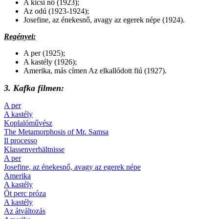
A kicsi nő (1923);
Az odú (1923-1924);
Josefine, az énekesnő, avagy az egerek népe (1924).
Regényei:
A per (1925);
A kastély (1926);
Amerika, más címen Az elkallódott fiú (1927).
3. Kafka filmen:
A per
A kastély
Koplalóművész
The Metamorphosis of Mr. Samsa
Il processo
Klassenverhältnisse
A per
Josefine, az énekesnő, avagy az egerek népe
Amerika
A kastély
Öt perc próza
A kastély
Az átváltozás