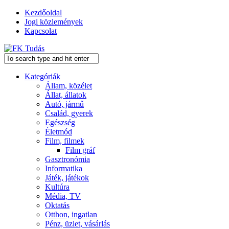
Kezdőoldal
Jogi közlemények
Kapcsolat
Kategóriák
Állam, közélet
Állat, állatok
Autó, jármű
Család, gyerek
Egészség
Életmód
Film, filmek
Film gráf
Gasztronómia
Informatika
Játék, játékok
Kultúra
Média, TV
Oktatás
Otthon, ingatlan
Pénz, üzlet, vásárlás