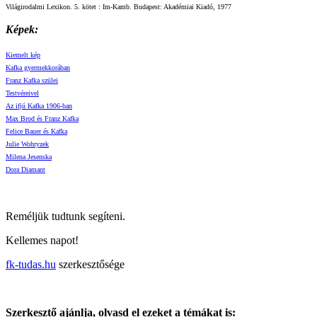
Világirodalmi Lexikon. 5. kötet : Im-Kamb. Budapest: Akadémiai Kiadó, 1977
Képek:
Kiemelt kép
Kafka gyermekkorában
Franz Kafka szülei
Testvéreivel
Az ifjú Kafka 1906-ban
Max Brod és Franz Kafka
Felice Bauer és Kafka
Julie Wohryzek
Milena Jesenska
Dora Diamant
Reméljük tudtunk segíteni.
Kellemes napot!
fk-tudas.hu
szerkesztősége
Szerkesztő ajánlja, olvasd el ezeket a témákat is: