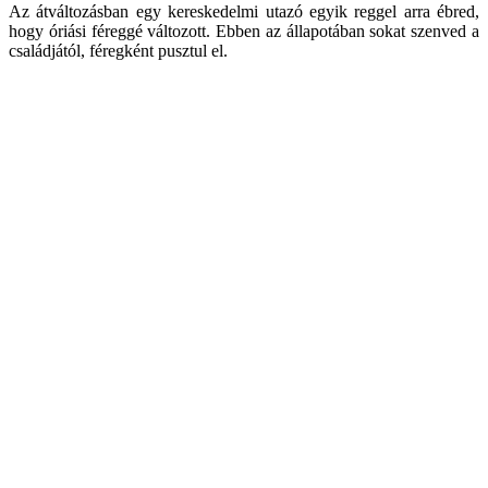
Az átváltozásban egy kereskedelmi utazó egyik reggel arra ébred,
hogy óriási féreggé változott. Ebben az állapotában sokat szenved a
családjától, féregként pusztul el.