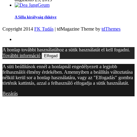
A Silla királyság ékköve
Copyright 2014
FK Tudás
| tdMagazine Theme by
tdThemes
A honlap további használatához a sütik használatát el kell fogadni.
További információ
Elfogad
A süti beállítások ennél a honlapnál engedélyezett a legjobb
felhasználói élmény érdekében. Amennyiben a beállítás változtatása
nélkül kerül sor a honlap használatára, vagy az "Elfogadás" gombra
történik kattintás, azzal a felhasználó elfogadja a sütik használatát.
Bezárás