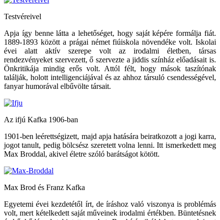
Testvéreivel
Apja így benne látta a lehetőséget, hogy saját képére formálja fiát.
1889-1893 között a prágai német fiúiskola növendéke volt. Iskolai
évei alatt aktív szerepe volt az irodalmi életben, társas
rendezvényeket szervezett, ő szervezte a jiddis színház előadásait is.
Önkritikája mindig erős volt. Attól félt, hogy mások taszítónak
találják, holott intelligenciájával és az ahhoz társuló csendességével,
fanyar humorával elbűvölte társait.
Az ifjú Kafka 1906-ban
1901-ben leérettségizett, majd apja hatására beiratkozott a jogi karra,
jogot tanult, pedig bölcsész szeretett volna lenni. Itt ismerkedett meg
Max Broddal, akivel életre szóló barátságot kötött.
Max Brod és Franz Kafka
Egyetemi évei kezdetétől írt, de íráshoz való viszonya is problémás
volt, mert kételkedett saját műveinek irodalmi értékben. Büntetésnek