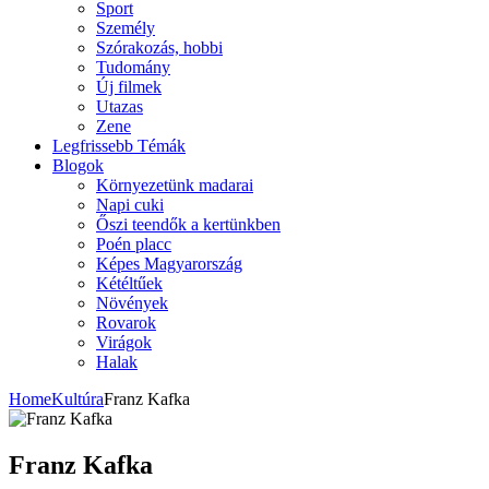
Sport
Személy
Szórakozás, hobbi
Tudomány
Új filmek
Utazas
Zene
Legfrissebb Témák
Blogok
Környezetünk madarai
Napi cuki
Őszi teendők a kertünkben
Poén placc
Képes Magyarország
Kétéltűek
Növények
Rovarok
Virágok
Halak
Home
Kultúra
Franz Kafka
Franz Kafka