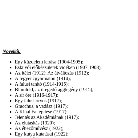
Novellái:
Egy küzdelem leírása (1904-1905);
Esküvői előkészületek vidéken (1907-1908);
Az ítélet (1912); Az átváltozás (1912);
A fegyencgyarmaton (1914);
A falusi tanító (1914-1915);
Blumfeld, az öregedő agglegény (1915);
A sír őre (1916-1917);
Egy falusi orvos (1917);
Gracchus, a vadász (1917);
A Kínai Fal építése (1917);
Jelentés az Akadémiának (1917);
Az elutasítás (1920);
Az éhezőművész (1922);
Egy kutya kutatásai (1922);