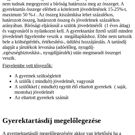
nem tudnak megegyezni a bíróság határozza meg az összeget. A
gyerektartás összege elérheti a kötelezett jövedelmének 15-25%-t,
maximum 50 %-t . Az összeg kiszámítása lehet százalékos,
határozott összeg, határozott összeg és jövedelmek százalékos
arányában. Bírósági eljárásnál a szülök jövedelméről (1 éves átlag)
és vagyonáról is nyilatkozni kell. A gyerektartást fizető szülő minden
jövedelmét figyelembe veszik a
megállapításhoz. Ebbe nem tartozik
bele a költségtérítés, értékesítési-, üdülési hozzájárulás. A tartásdíj
alapját a járulékok levonása (adóelőleg, nyugdíj-
,egészségbiztosítási-, nyugdíjjárulék) után megmaradt összeget
veszik.
Figyelembe vett tényezők:
A gyermek szükségleteit
A szülők ( mindkét) jövedelmét, vagyonát
A szülőkkel ( mindkét) együtt élő eltartott gyerekek ( saját,
mostoha) jövedelmét
Az eltartott gyerekek számát
Gyerektartásdíj megelőlegezése
A gyermektartásdíj megelőlegezésére akkor van lehetőség ha a