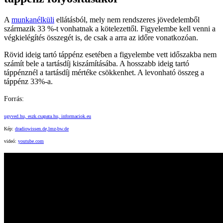
A
munkanélküli
ellátásból, mely nem rendszeres jövedelemből
származik 33 %-t vonhatnak a kötelezettől. Figyelembe kell venni a
végkielégítés összegét is, de csak a arra az időre vonatkozóan.
Rövid ideig tartó táppénz esetében a figyelembe vett időszakba nem
számít bele a tartásdíj kiszámításába. A hosszabb ideig tartó
táppénznél a tartásdíj mértéke csökkenhet. A levonható összeg a
táppénz 33%-a.
Forrás:
ugyved.hu,
eszk.csapata.hu,
informaciok.eu
Kép:
dradiowissen.de,
lmz-bw.de
videó:
youtube.com