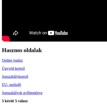
Hasznos oldalak
Online jogász
Ügyvéd kereső
Jogszabálykereső
EU- tartásdíj
Jogszabályok gyűjteménye
5 kérdé 5 válasz