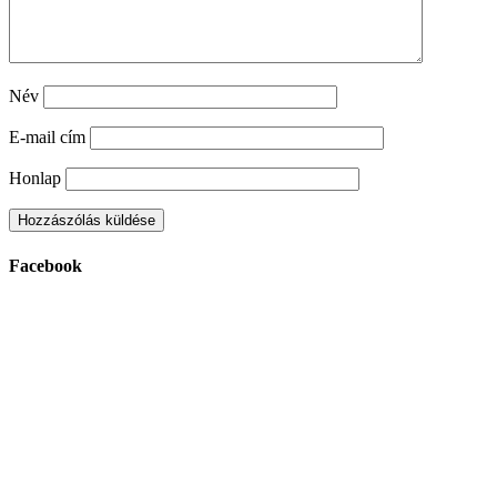
Név
E-mail cím
Honlap
Facebook