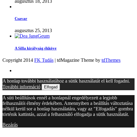
augusztus 18, 2013
Csavar
augusztus 25, 2013
A Silla királyság ékköve
Copyright 2014
FK Tudás
| tdMagazine Theme by
tdThemes
A honlap további használatához a sütik használatát el kell fogadni.
További információ
Elfogad
A süti beállítások ennél a honlapnál engedélyezett a legjobb
felhasználói élmény érdekében. Amennyiben a beállítás változtatása
nélkül kerül sor a honlap használatára, vagy az "Elfogadás" gombra
történik kattintás, azzal a felhasználó elfogadja a sütik használatát.
Bezárás