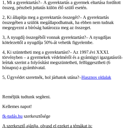
1, Mi a gyerektartás?–
A
gyerektartás a gyermek eltartása fordított
összeg, pénzbeli juttatás külön élő szülő esetén.
2, Ki állapítja meg a gyerektartás összegét?– A gyerektartás
összegében a szülök megállapodhatnak, ha ebben nem tudnak
megegyezni a bíróság határozza meg az összeget.
3, A nyugdíj összegéből vonnak gyerektartást?– A nyugdíjas
kötelezettől a nyugdíja 50%-át vehetik figyelembe.
4, Ki szüntetheti meg a gyerektartást?– Az 1997.évi XXXI.
törvényben –
a gyermekek védelméről és a gyámügyi igazgatásról-
leírtak szerint a folyósítást megszüntetheti, felfüggesztheti (6
hónapra) a gyámhivatal.
5, Ügyvédet szeretnék, hol járhatok utána?–
Hasznos oldalak
Reméljük tudtunk segíteni.
Kellemes napot!
fk-tudás.hu
szerkesztősége
A szerkesztő ajánlja, olvasd el ezeket a témákat is: