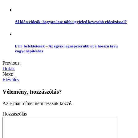
AI klón videók: hogyan lesz több ügyfeled kevesebb videózással?
ETF befektetések – Az egyik legnépszerűbb út a hosszú távú
vagyonépítéshez
Previous:
Dokik
Next:
Elévülés
Vélemény, hozzászólás?
Az e-mail-címet nem tesszük közzé.
Hozzászólás