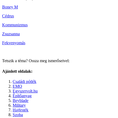
Boney M
Cédrus
Kommunizmus
Zsuzsanna
Fekvenyomás
Tetszik a téma? Ossza meg ismerőseivel:
Ajánlott oldalak:
Családi pótlék
EMO
Egyszervolt.hu
Építőanyag
Beyblade
Military
Hajfesték
Szoba