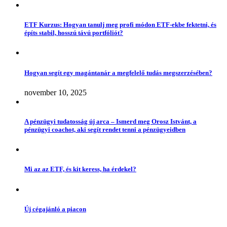
ETF Kurzus: Hogyan tanulj meg profi módon ETF-ekbe fektetni, és
építs stabil, hosszú távú portfóliót?
Hogyan segít egy magántanár a megfelelő tudás megszerzésében?
november 10, 2025
A pénzügyi tudatosság új arca – Ismerd meg Orosz Istvánt, a
pénzügyi coachot, aki segít rendet tenni a pénzügyeidben
Mi az az ETF, és kit keress, ha érdekel?
Új cégajánló a piacon