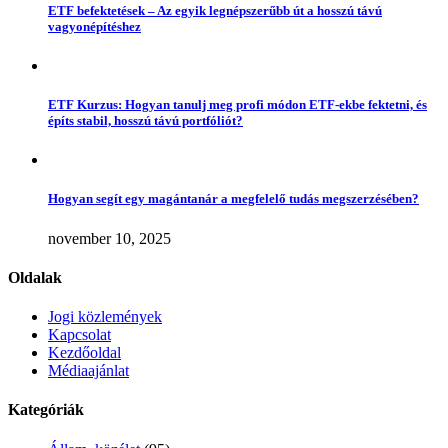
ETF befektetések – Az egyik legnépszerűbb út a hosszú távú
vagyonépítéshez
ETF Kurzus: Hogyan tanulj meg profi módon ETF-ekbe fektetni, és
építs stabil, hosszú távú portfóliót?
Hogyan segít egy magántanár a megfelelő tudás megszerzésében?
november 10, 2025
Oldalak
Jogi közlemények
Kapcsolat
Kezdőoldal
Médiaajánlat
Kategóriák