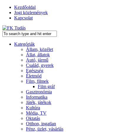
Kezdőoldal
Jogi közlemények
Kapcsolat
Kategóriák
Állam, közélet
Állat, állatok
Autó, jármű
Család, gyerek
Egészség
Életmód
Film, filmek
Film gráf
Gasztronómia
Informatika
Játék, játékok
Kultúra
Média, TV
Oktatás
Otthon, ingatlan
Pénz, üzlet, vásárlás