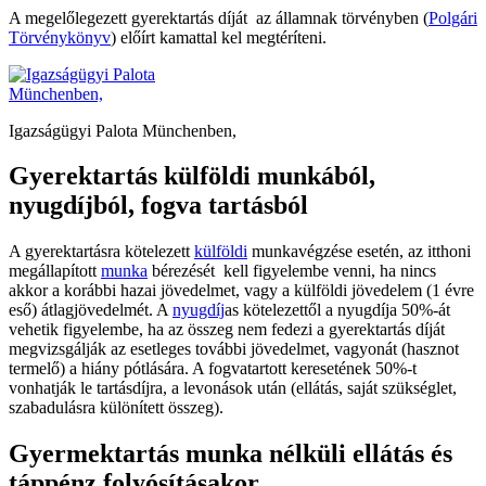
A megelőlegezett gyerektartás díját az államnak törvényben (
Polgári
Törvénykönyv
) előírt kamattal kel megtéríteni.
Igazságügyi Palota Münchenben,
Gyerektartás külföldi munkából,
nyugdíjból, fogva tartásból
A gyerektartásra kötelezett
külföldi
munkavégzése esetén, az itthoni
megállapított
munka
bérezését kell figyelembe venni, ha nincs
akkor a korábbi hazai jövedelmet, vagy a külföldi jövedelem (1 évre
eső) átlagjövedelmét. A
nyugdíj
as kötelezettől a nyugdíja 50%-át
vehetik figyelembe, ha az összeg nem fedezi a gyerektartás díját
megvizsgálják az esetleges további jövedelmet, vagyonát (hasznot
termelő) a hiány pótlására. A fogvatartott keresetének 50%-t
vonhatják le tartásdíjra, a levonások után (ellátás, saját szükséglet,
szabadulásra különített összeg).
Gyermektartás munka nélküli ellátás és
táppénz folyósításakor