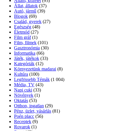
Állam, közélet
(95)
Állat, állatok
(37)
Autó, jármű
(39)
Blogok
(69)
Család, gyerek
(27)
Egészség
(48)
Életmód
(27)
Film gráf
(1)
Film, filmek
(101)
Gasztronómia
(30)
Informatika
(66)
Játék, játékok
(33)
Kategóriák
(12)
Környezetünk madarai
(8)
Kultúra
(100)
Legfrissebb Témák
(1 004)
Média, TV
(43)
Napi cuki
(33)
Növények
(1)
Oktatás
(53)
Otthon, ingatlan
(29)
Pénz, üzlet, vásárlás
(81)
Poén placc
(56)
Receptek
(9)
Rovarok
(1)