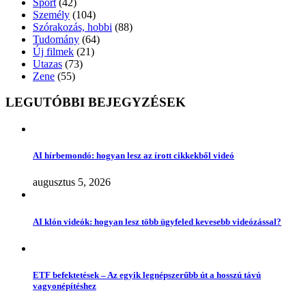
Sport
(42)
Személy
(104)
Szórakozás, hobbi
(88)
Tudomány
(64)
Új filmek
(21)
Utazas
(73)
Zene
(55)
LEGUTÓBBI BEJEGYZÉSEK
AI hírbemondó: hogyan lesz az írott cikkekből videó
augusztus 5, 2026
AI klón videók: hogyan lesz több ügyfeled kevesebb videózással?
ETF befektetések – Az egyik legnépszerűbb út a hosszú távú
vagyonépítéshez