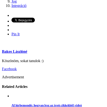
Jog
Integráció
Pin It
Bakos Lászlóné
Köszönöm, sokat tanulok :)
Facebook
Advertisement
Related Articles
AI hírbemondó: hogyan lesz az írott cikkekből videó