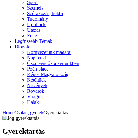
Sport
Személy
Szórakozás, hobbi
Tudomány
Új filmek
Utazas
Zene
Legfrissebb Témák
Blogok
Környezetünk madarai
Napi cuki
Őszi teendők a kertünkben
Poén placc
Képes Magyarország
Kétéltűek
Növények
Rovarok
Virágok
Halak
Home
Család, gyerek
Gyerektartás
Gyerektartás