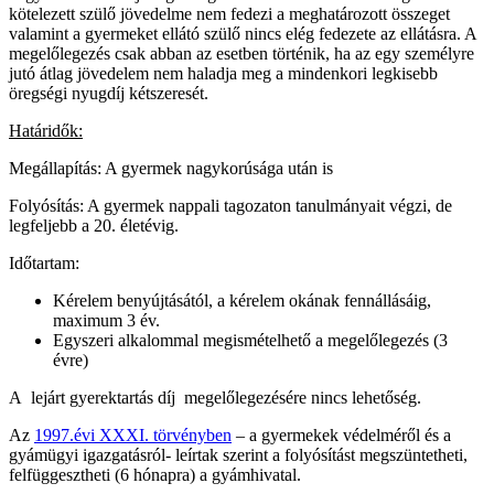
kötelezett szülő jövedelme nem fedezi a meghatározott összeget
valamint a gyermeket ellátó szülő nincs elég fedezete az ellátásra. A
megelőlegezés csak abban az esetben történik, ha az egy személyre
jutó átlag jövedelem nem haladja meg a mindenkori legkisebb
öregségi nyugdíj kétszeresét.
Határidők:
Megállapítás: A gyermek nagykorúsága után is
Folyósítás: A gyermek nappali tagozaton tanulmányait végzi, de
legfeljebb a 20. életévig.
Időtartam:
Kérelem benyújtásától, a kérelem okának fennállásáig,
maximum 3 év.
Egyszeri alkalommal megismételhető a megelőlegezés (3
évre)
A lejárt gyerektartás díj megelőlegezésére nincs lehetőség.
Az
1997.évi XXXI. törvényben
–
a gyermekek védelméről és a
gyámügyi igazgatásról-
leírtak szerint a folyósítást megszüntetheti,
felfüggesztheti (6 hónapra) a gyámhivatal.