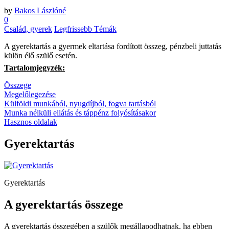
by
Bakos Lászlóné
0
Család, gyerek
Legfrissebb Témák
A
gyerektartás a gyermek eltartása fordított összeg, pénzbeli juttatás
külön élő szülő esetén.
Tartalomjegyzék:
Összege
Megelőlegezése
Külföldi munkából, nyugdíjból, fogva tartásból
Munka nélküli ellátás és táppénz folyósításakor
Hasznos oldalak
Gyerektartás
Gyerektartás
A gyerektartás összege
A gyerektartás összegében a szülők megállapodhatnak, ha ebben