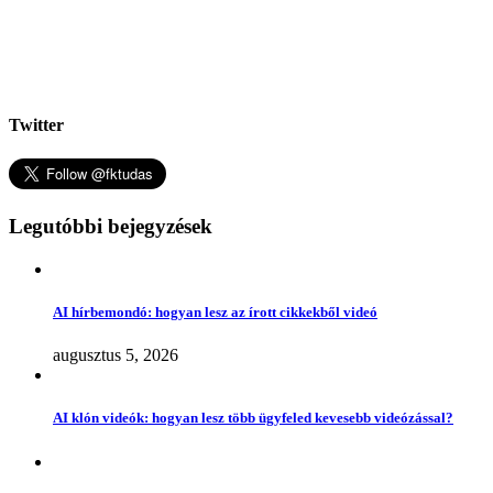
Twitter
Legutóbbi bejegyzések
AI hírbemondó: hogyan lesz az írott cikkekből videó
augusztus 5, 2026
AI klón videók: hogyan lesz több ügyfeled kevesebb videózással?