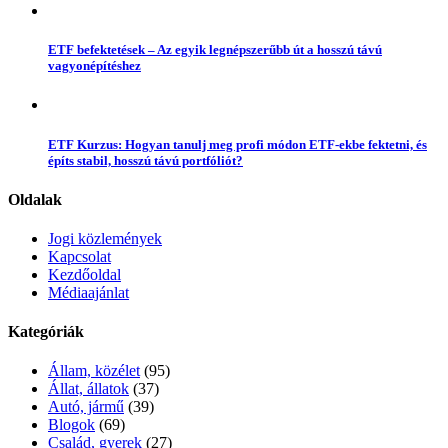
ETF befektetések – Az egyik legnépszerűbb út a hosszú távú
vagyonépítéshez
ETF Kurzus: Hogyan tanulj meg profi módon ETF-ekbe fektetni, és
építs stabil, hosszú távú portfóliót?
Oldalak
Jogi közlemények
Kapcsolat
Kezdőoldal
Médiaajánlat
Kategóriák
Állam, közélet
(95)
Állat, állatok
(37)
Autó, jármű
(39)
Blogok
(69)
Család, gyerek
(27)