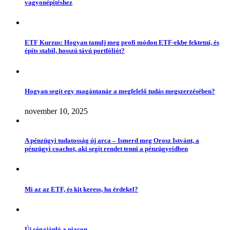
vagyonépítéshez
ETF Kurzus: Hogyan tanulj meg profi módon ETF-ekbe fektetni, és
építs stabil, hosszú távú portfóliót?
Hogyan segít egy magántanár a megfelelő tudás megszerzésében?
november 10, 2025
A pénzügyi tudatosság új arca – Ismerd meg Orosz Istvánt, a
pénzügyi coachot, aki segít rendet tenni a pénzügyeidben
Mi az az ETF, és kit keress, ha érdekel?
Új cégajánló a piacon