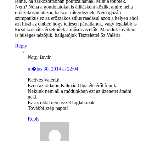
lenne, ha zárkózottabban politizálnának. Mint a többiek.
Nem? Néha a gondolatokat is állításként közlik, amire néha
erőszakosan ötször, hatszor rákérdeznek. Nem igazán
szimpatikus ez az erőszakos stílus ráadásul azon a helyen ahol
azt hiszi az ember, hogy teljesen pártatlanok, vagy legalább is
kicsit szociális érzelműek a műsorvezetők. Maradok továbbra
is hűséges nézőjük, hallgatójuk Tisztelettel Sz.Valéria
Reply
Nagy István
m�jus 30, 2014 at 22:04
Kedves Valéria!
Ezen az oldalon Kálmán Olga életéről írtunk.
Nekünk nem áll a módunkban ezt az üzenetet átadni
neki.
Ez az oldal nem ezzel foglalkozik.
További szép napot!
Reply