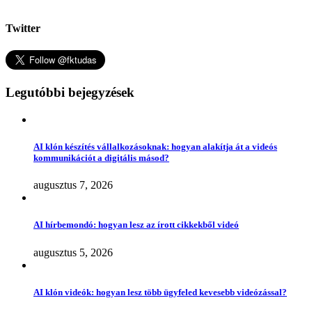
Twitter
Legutóbbi bejegyzések
AI klón készítés vállalkozásoknak: hogyan alakítja át a videós
kommunikációt a digitális másod?
augusztus 7, 2026
AI hírbemondó: hogyan lesz az írott cikkekből videó
augusztus 5, 2026
AI klón videók: hogyan lesz több ügyfeled kevesebb videózással?