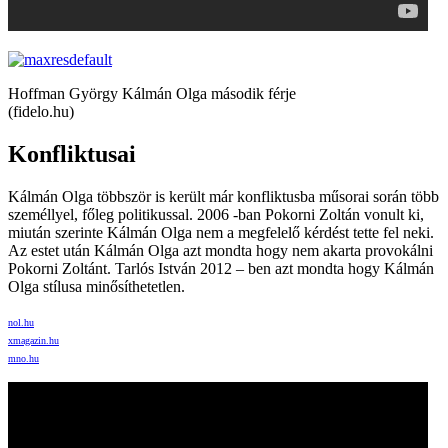
Hoffman György Kálmán Olga második férje
(fidelo.hu)
Konfliktusai
Kálmán Olga többször is került már konfliktusba műsorai során több
személlyel, főleg politikussal. 2006 -ban Pokorni Zoltán vonult ki,
miután szerinte Kálmán Olga nem a megfelelő kérdést tette fel neki.
Az estet után Kálmán Olga azt mondta hogy nem akarta provokálni
Pokorni Zoltánt. Tarlós István 2012 – ben azt mondta hogy Kálmán
Olga stílusa minősíthetetlen.
nol.hu
xmagazin.hu
mno.hu