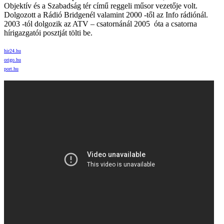
Objektív és a Szabadság tér című reggeli műsor vezetője volt.
Dolgozott a Rádió Bridgenél valamint 2000 -től az Info rádiónál.
2003 -tól dolgozik az ATV – csatornánál 2005 óta a csatorna
hírigazgatói posztját tölti be.
hir24.hu
origo.hu
port.hu