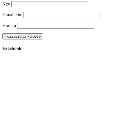
Név
E-mail cím
Honlap
Facebook