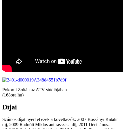
Pokorni Zoltán az ATV stúdiójában
(168ora.hu)
Díjai
Számos díjat nyert el ezek a következők: 2007 Bossányi Katalin-
díj, 2009 Radnóti Miklós antirasszista díj, 2011 Déri János-