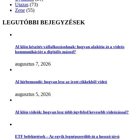
Utazas
(73)
Zene
(55)
LEGUTÓBBI BEJEGYZÉSEK
AI klón készítés vállalkozásoknak: hogyan alakítja át a videós
kommunikációt a digitális másod?
augusztus 7, 2026
AI hírbemondó: hogyan lesz az írott cikkekből videó
augusztus 5, 2026
AI klón videók: hogyan lesz több ügyfeled kevesebb videózással?
ETF befektetések – Az egyik legnépszerűbb út a hosszú távú