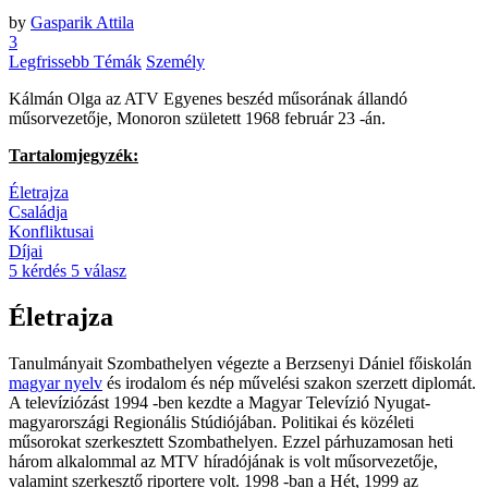
by
Gasparik Attila
3
Legfrissebb Témák
Személy
Kálmán Olga az ATV Egyenes beszéd műsorának állandó
műsorvezetője, Monoron született 1968 február 23 -án.
Tartalomjegyzék:
Életrajza
Családja
Konfliktusai
Díjai
5 kérdés 5 válasz
Életrajza
Tanulmányait Szombathelyen végezte a Berzsenyi Dániel főiskolán
magyar nyelv
és irodalom és nép művelési szakon szerzett diplomát.
A televíziózást 1994 -ben kezdte a Magyar Televízió Nyugat-
magyarországi Regionális Stúdiójában. Politikai és közéleti
műsorokat szerkesztett Szombathelyen. Ezzel párhuzamosan heti
három alkalommal az MTV híradójának is volt műsorvezetője,
valamint szerkesztő riportere volt. 1998 -ban a Hét, 1999 az