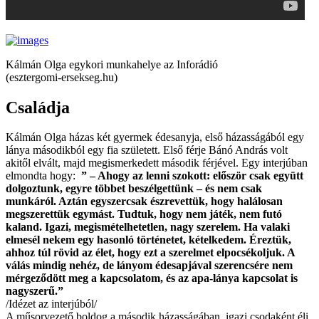
Kálmán Olga egykori munkahelye az Inforádió
(esztergomi-ersekseg.hu)
Családja
Kálmán Olga házas két gyermek édesanyja, első házasságából egy
lánya másodikból egy fia született. Első férje Bánó András volt
akitől elvált, majd megismerkedett második férjével. Egy interjúban
elmondta hogy:
” – Ahogy az lenni szokott: először csak együtt
dolgoztunk, egyre többet beszélgettünk – és nem csak
munkáról. Aztán egyszercsak észrevettük, hogy halálosan
megszerettük egymást. Tudtuk, hogy nem játék, nem futó
kaland. Igazi, megismételhetetlen, nagy szerelem. Ha valaki
elmesél nekem egy hasonló történetet, kételkedem. Éreztük,
ahhoz túl rövid az élet, hogy ezt a szerelmet elpocsékoljuk. A
válás mindig nehéz, de lányom édesapjával szerencsére nem
mérgeződött meg a kapcsolatom, és az apa-lánya kapcsolat is
nagyszerű.”
/Idézet az interjúból/
A műsorvezető boldog a második házasságában, igazi csodaként éli