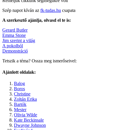
Reméljük cikkünk segítségükre volt
Szép napot kíván az
fk-tudas.hu
csapata
A szerkesztő ajánlja, olvasd el te is:
Gerard Butler
Emma Stone
Jim szerint a világ
A pokolból
Demonstráció
Tetszik a téma? Ossza meg ismerőseivel:
Ajánlott oldalak:
Balog
Boros
Christine
Zoltán Erika
Bartók
Mester
Olivia Wilde
Kate Beckinsale
Dwayne Johnson