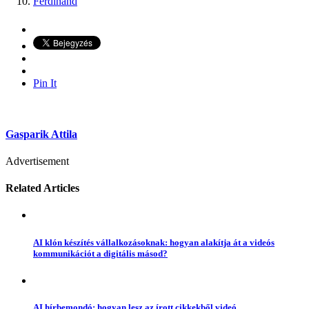
Ferdinánd
Pin It
Gasparik Attila
Advertisement
Related Articles
AI klón készítés vállalkozásoknak: hogyan alakítja át a videós
kommunikációt a digitális másod?
AI hírbemondó: hogyan lesz az írott cikkekből videó