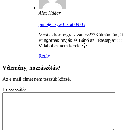
Alex Kádár
janu�r 7, 2017 at 09:05
Most akkor hogy is van ez???Kálmán lányát
Pungornak hívják és Bánó az “édesapja”???
Valahol ez nem kerek. 🙂
Reply
Vélemény, hozzászólás?
Az e-mail-címet nem tesszük közzé.
Hozzászólás