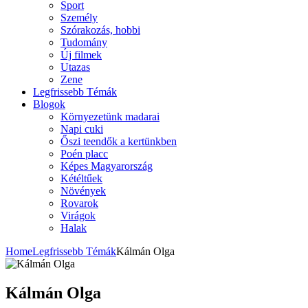
Sport
Személy
Szórakozás, hobbi
Tudomány
Új filmek
Utazas
Zene
Legfrissebb Témák
Blogok
Környezetünk madarai
Napi cuki
Őszi teendők a kertünkben
Poén placc
Képes Magyarország
Kétéltűek
Növények
Rovarok
Virágok
Halak
Home
Legfrissebb Témák
Kálmán Olga
Kálmán Olga