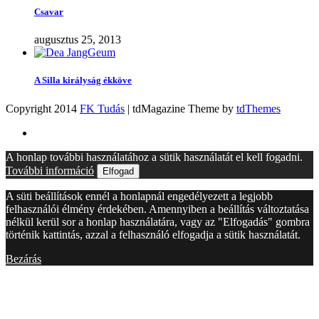
Csavar
augusztus 25, 2013
A Silla királyság ékköve
Copyright 2014
FK Tudás
| tdMagazine Theme by
tdThemes
A honlap további használatához a sütik használatát el kell fogadni.
További információ
Elfogad
A süti beállítások ennél a honlapnál engedélyezett a legjobb
felhasználói élmény érdekében. Amennyiben a beállítás változtatása
nélkül kerül sor a honlap használatára, vagy az "Elfogadás" gombra
történik kattintás, azzal a felhasználó elfogadja a sütik használatát.
Bezárás