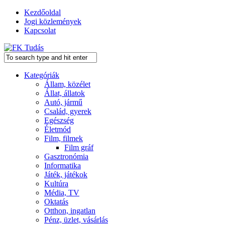
Kezdőoldal
Jogi közlemények
Kapcsolat
Kategóriák
Állam, közélet
Állat, állatok
Autó, jármű
Család, gyerek
Egészség
Életmód
Film, filmek
Film gráf
Gasztronómia
Informatika
Játék, játékok
Kultúra
Média, TV
Oktatás
Otthon, ingatlan
Pénz, üzlet, vásárlás