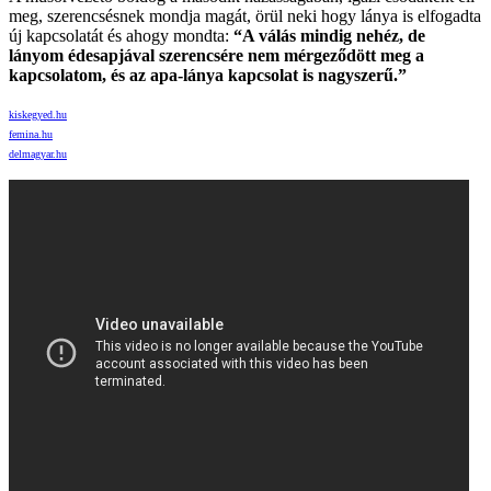
meg, szerencsésnek mondja magát, örül neki hogy lánya is elfogadta
új kapcsolatát és ahogy mondta:
“A válás mindig nehéz, de
lányom édesapjával szerencsére nem mérgeződött meg a
kapcsolatom, és az apa-lánya kapcsolat is nagyszerű.”
kiskegyed.hu
femina.hu
delmagyar.hu