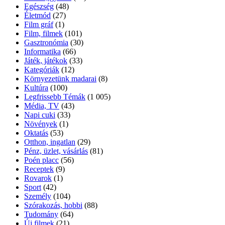
Egészség
(48)
Életmód
(27)
Film gráf
(1)
Film, filmek
(101)
Gasztronómia
(30)
Informatika
(66)
Játék, játékok
(33)
Kategóriák
(12)
Környezetünk madarai
(8)
Kultúra
(100)
Legfrissebb Témák
(1 005)
Média, TV
(43)
Napi cuki
(33)
Növények
(1)
Oktatás
(53)
Otthon, ingatlan
(29)
Pénz, üzlet, vásárlás
(81)
Poén placc
(56)
Receptek
(9)
Rovarok
(1)
Sport
(42)
Személy
(104)
Szórakozás, hobbi
(88)
Tudomány
(64)
Új filmek
(21)