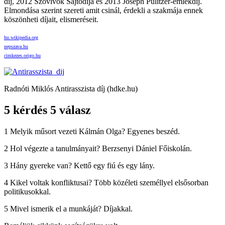
díj, 2012 Szóvivők Sajtódíja és 2013 Joseph Pulitzer-emlékdíj.
Elmondása szerint szereti amit csinál, érdekli a szakmája ennek
köszönheti díjait, elismeréseit.
hu.wikipedia.org
nepszava.hu
cimkezes.origo.hu
Radnóti Miklós Antirasszista díj (hdke.hu)
5 kérdés 5 válasz
1 Melyik műsort vezeti Kálmán Olga? Egyenes beszéd.
2 Hol végezte a tanulmányait? Berzsenyi Dániel Főiskolán.
3 Hány gyereke van? Kettő egy fiú és egy lány.
4 Kikel voltak konfliktusai? Több közéleti személlyel elsősorban
politikusokkal.
5 Mivel ismerik el a munkáját? Díjakkal.