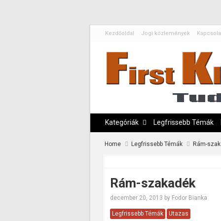
Kezdőoldal
Jogi közlemények
Kapcsola
Kategóriák
Legfrissebb Témák
Home
Legfrissebb Témák
Rám-szak
Rám-szakadék
december 20, 2013
by
Fodor Bianka
Legfrissebb Témák
Utazas