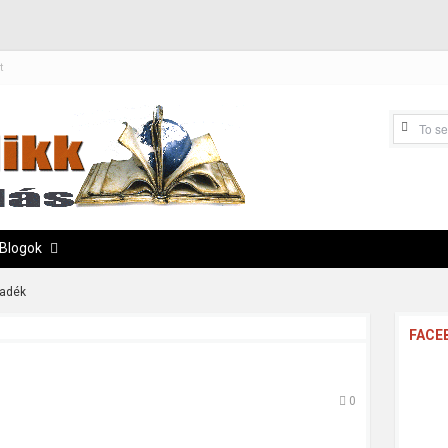
t
Blogok
adék
FACE
0