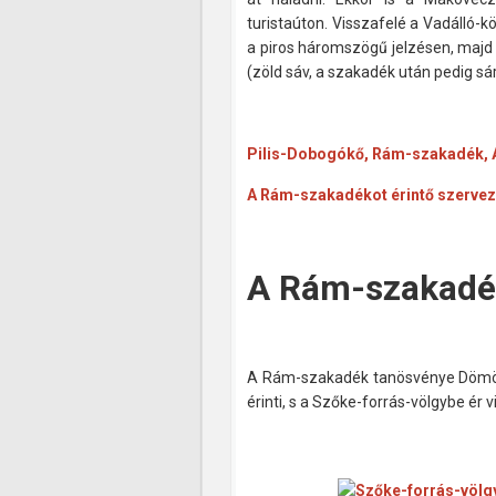
turistaúton. Visszafelé a Vadálló-
a piros háromszögű jelzésen, maj
(zöld sáv, a szakadék után pedig sár
Pilis-Dobogókő, Rám-szakadék, Ár
A Rám-szakadékot érintő szerveze
A Rám-szakadé
A Rám-szakadék tanösvénye Dömösrő
érinti, s a Szőke-forrás-völgybe ér v