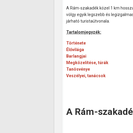
A Rám-szakadék közel 1 km hossza
völgy egyik legszebb és legizgal
járható turistaútvonala.
Tartalomjegyzék:
Története
Élővilága
Barlangjai
Megközelítése, túrák
Tanösvénye
Veszélyei, tanácsok
A Rám-szakadék