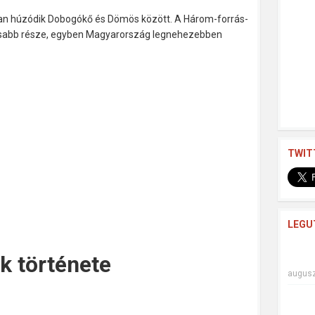
n húzódik Dobogókő és Dömös között. A Három-forrás-
masabb része, egyben Magyarország legnehezebben
TWIT
LEGU
 története
augusz