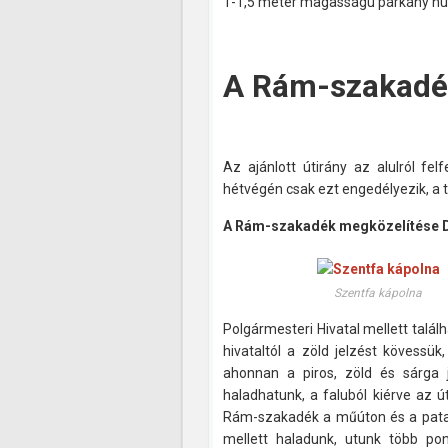
1-1,5 méter magasságú párkány hú
A Rám-szakadék
Az ajánlott útirány az alulról fe
hétvégén csak ezt engedélyezik, a t
A Rám-szakadék megközelítése 
Szentfa kápolna
Polgármesteri Hivatal mellett talál
hivataltól a zöld jelzést kövessük, 
ahonnan a piros, zöld és sárga j
haladhatunk, a faluból kiérve az 
Rám-szakadék a műúton és a patak
mellett haladunk, utunk több po