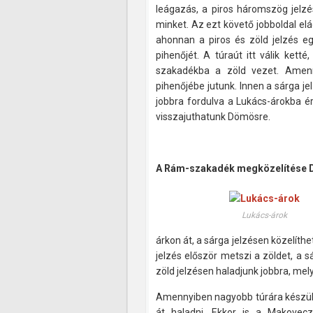
leágazás, a piros háromszög jelz
minket. Az ezt követő jobboldal el
ahonnan a piros és zöld jelzés e
pihenőjét. A túraút itt válik kett
szakadékba a zöld vezet. Amenny
pihenőjébe jutunk. Innen a sárga j
jobbra fordulva a Lukács-árokba é
visszajuthatunk Dömösre.
A Rám-szakadék megközelítése 
Lukács-árok
árkon át, a sárga jelzésen közelít
jelzés először metszi a zöldet, a
zöld jelzésen haladjunk jobbra, me
Amennyiben nagyobb túrára készül
át haladni. Ekkor is a Makovecz 