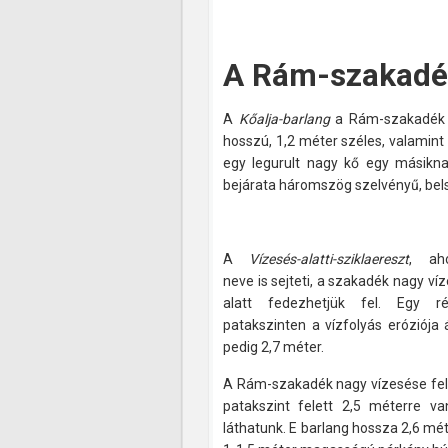
A Rám-szakadék
A
Kőalja-barlang
a Rám-szakadék s
hosszú, 1,2 méter széles, valamint
egy legurult nagy kő egy másikna
bejárata háromszög szelvényű, bels
A
Vízesés-alatti-sziklaereszt
, ah
neve is sejteti, a szakadék nagy ví
alatt fedezhetjük fel. Egy ré
patakszinten a vízfolyás eróziója 
pedig 2,7 méter.
A Rám-szakadék nagy vízesése fel
patakszint felett 2,5 méterre va
láthatunk. E barlang hossza 2,6 mé