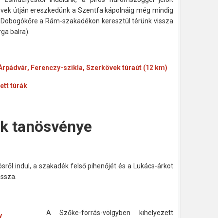
kövek útján ereszkedünk a Szentfa kápolnáig még mindig
d Dobogókőre a Rám-szakadékon keresztül térünk vissza
ga balra).
pádvár, Ferenczy-szikla, Szerkövek túraút (12 km)
tt túrák
k tanösvénye
l indul, a szakadék felső pihenőjét és a Lukács-árkot
issza.
A Szőke-forrás-völgyben kihelyezett