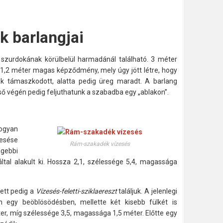
 barlangjai
zurdokának körülbelül harmadánál található. 3 méter
 1,2 méter magas képződmény, mely úgy jött létre, hogy
k támaszkodott, alatta pedig üreg maradt. A barlang
ő végén pedig feljuthatunk a szabadba egy „ablakon”.
ogyan
zesése
Rám-szakadék vízesés
gebbi
által alakult ki. Hossza 2,1, szélessége 5,4, magassága
ett pedig a
Vízesés-feletti-sziklaereszt
találjuk. A jelenlegi
n egy beöblösödésben, mellette két kisebb fülkét is
ter, míg szélessége 3,5, magassága 1,5 méter. Előtte egy