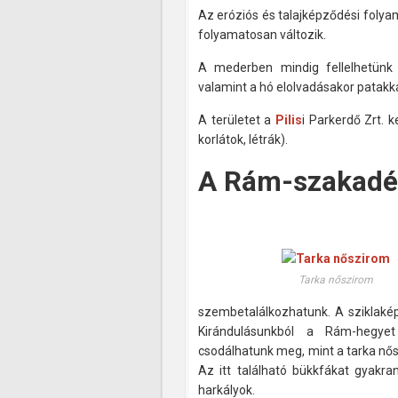
Az eróziós és talajképződési fol
folyamatosan változik.
A mederben mindig fellelhetünk
valamint a hó elolvadásakor patakk
A területet a
Pilis
i Parkerdő Zrt. k
korlátok, létrák).
A Rám-szakadék
Tarka nőszirom
szembetalálkozhatunk. A sziklaké
Kirándulásunkból a Rám-hegye
csodálhatunk meg, mint a tarka nős
Az itt található bükkfákat gyakr
harkályok.