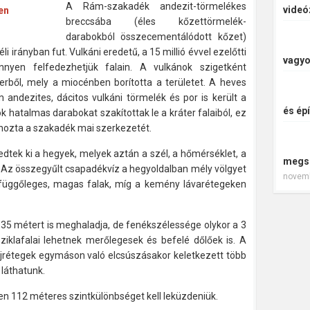
A Rám-szakadék andezit-törmelékes
videó
breccsába (éles kőzettörmelék-
darabokból összecementálódott kőzet)
i irányban fut. Vulkáni eredetű, a 15 millió évvel ezelőtti
vagyo
nnyen felfedezhetjük falain. A vulkánok szigetként
erből, mely a miocénben borította a területet. A heves
andezites, dácitos vulkáni törmelék és por is került a
és épí
k hatalmas darabokat szakítottak le a kráter falaiból, ez
rehozta a szakadék mai szerkezetét.
dtek ki a hegyek, melyek aztán a szél, a hőmérséklet, a
megs
. Az összegyűlt csapadékvíz a hegyoldalban mély völgyet
novemb
g függőleges, magas falak, míg a kemény lávarétegeken
35 métert is meghaladja, de fenékszélessége olykor a 3
ziklafalai lehetnek merőlegesek és befelé dőlőek is. A
jrétegek egymáson való elcsúszásakor keletkezett több
láthatunk.
n 112 méteres szintkülönbséget kell leküzdeniük.