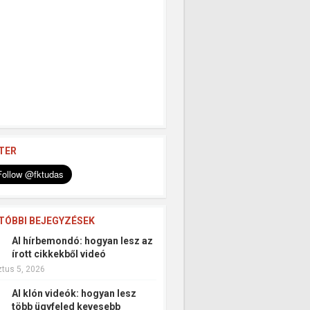
TER
TÓBBI BEJEGYZÉSEK
AI hírbemondó: hogyan lesz az
írott cikkekből videó
tus 5, 2026
AI klón videók: hogyan lesz
több ügyfeled kevesebb