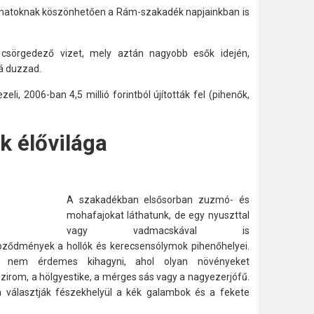
yamatoknak köszönhetően a Rám-szakadék napjainkban is
 csörgedező vizet, mely aztán nagyobb esők idején,
á duzzad.
ezeli, 2006-ban 4,5 millió forintból újították fel (pihenők,
 élővilága
A szakadékban elsősorban zuzmó- és
mohafajokat láthatunk, de egy nyuszttal
vagy vadmacskával is
pződmények a hollók és kerecsensólymok pihenőhelyei.
t nem érdemes kihagyni, ahol olyan növényeket
zirom, a hölgyestike, a mérges sás vagy a nagyezerjófű.
an választják fészekhelyül a kék galambok és a fekete