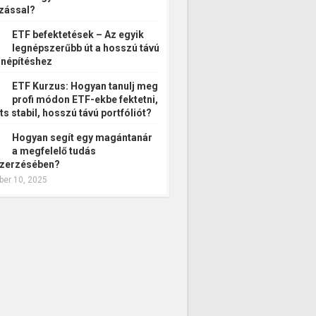
zással?
ETF befektetések – Az egyik
legnépszerűbb út a hosszú távú
népítéshez
ETF Kurzus: Hogyan tanulj meg
profi módon ETF-ekbe fektetni,
ts stabil, hosszú távú portfóliót?
Hogyan segít egy magántanár
a megfelelő tudás
zerzésében?
er 10, 2025