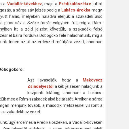
és a
Vadálló-kövekhez
, majd a
Prédikálószékre
juttat
ágazás, a sárga sáv jelzés pedig a
Lukács-árokba
megy,
gyütt halad, melyeken haladva elérjük a szakadék alsó
é, a piros sáv a Szőke-forrás-völgyben fut, míg a Rám-
iben itt a zöld jelzést követjük, a szakadék felső
elzésnél balra fordulva Dobogókő felé haladhatunk, míg a
rünk. Innen az út az erdészet műútjára vezet, ahonnan
Dobogókőről
Azt javasolják, hogy a
Makovecz
Zsindelyestől
a kék jelzésen haladjunk a
központi kilátóig, ahonnan a Lukács-
hetjük meg a Rám-szakadék alsó bejáratát. Amikor a sárga
 sárgán menjünk tovább, a második metszésnél viszont a
ly a szakadékhoz vezet.
ünk, úgy érdemes a Prédikálószéken, a Vadálló-köveken
Zsindelyestől indulunk, a piros háromszöggel jelölt