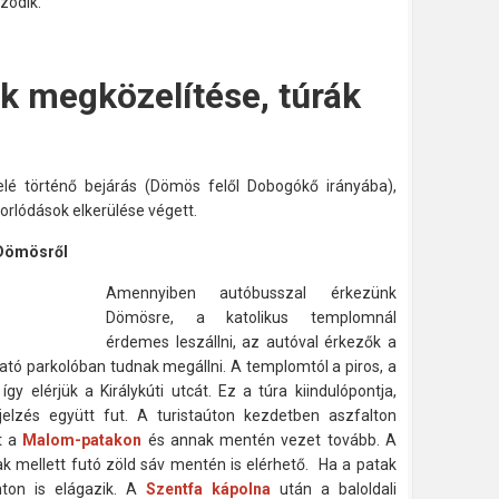
zódik.
 megközelítése, túrák
lfelé történő bejárás (Dömös felől Dobogókő irányába),
orlódások elkerülése végett.
Dömösről
Amennyiben autóbusszal érkezünk
Dömösre, a katolikus templomnál
érdemes leszállni, az autóval érkezők a
ható parkolóban tudnak megállni. A templomtól a piros, a
így elérjük a Királykúti utcát. Ez a túra kiindulópontja,
elzés együtt fut. A turistaúton kezdetben aszfalton
út a
Malom-patakon
és annak mentén vezet tovább. A
 mellett futó zöld sáv mentén is elérhető. Ha a patak
nton is elágazik. A
Szentfa kápolna
után a baloldali