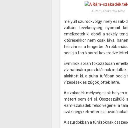
A Rám-szakadék télen
mélyült szurdokvölgy, mely észak-dél
vulkáni tevékenység nyomait kö
emelkedtek ki abból a sekély teng
kitörésekkor nem csak láva, hanem 
felszínre s a tengerbe. A robbanáso
pedig a forró porral keveredve lét
Évmilliók során fokozatosan emelke
víz hatására pusztulásnak indultak
alakított ki, a puha tufában pedi
vízesések és zúgók jöttek létre.
A szakadék mélysége sok helyen a 
métert sem éri el. Összeszűkülő s
Rám-szakadék felső végénél a tala
száz négyzetméteres suvadásokat 
A szurdokban a túrázóknak összese