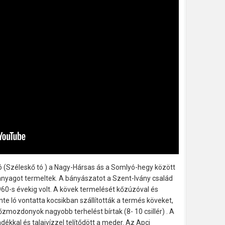
 (Széleskő tó ) a Nagy-Hársas ás a Somlyó-hegy között
őanyagot termeltek. A bányászatot a Szent-Ivány család
60-s évekig volt. A kövek termelését kőzúzóval és
inte ló vontatta kocsikban szállították a termés köveket,
ozdonyok nagyobb terhelést bírtak (8- 10 csillér) . A
ékkal és talajvízzel telítődött a meder. Az Apci