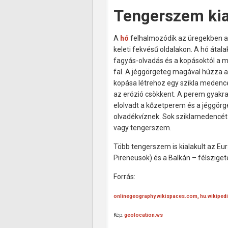
Tengerszem kia
A
h
ó
felhalmozódik az
üregekben
a
keleti fekvésű
oldalakon.
A h
ó
átala
f
agyás-olvadás
és a kopásoktól a
m
fal
. A jéggörgeteg
magával húzza
a
kopása
létrehoz
egy szikla
medenc
az erózió
csökkent
.
A perem
gyakr
elolvadt
a kőzet
perem
és
a
jéggörg
olvadékvíznek.
Sok
szikla
medencét
vagy
tengerszem.
Több tengerszem is kialakult az Eu
Pireneusok) és a Balkán – félsziget
Forrás:
onlinegeography.wikispaces.com,
hu.wikiped
Kép:
geolocation.ws