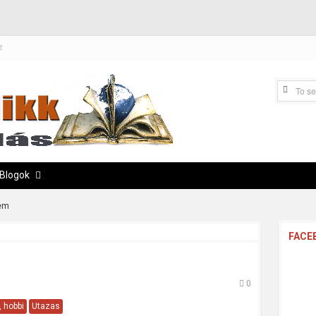
t
Blogok
em
FACE
0
 hobbi
Utazas