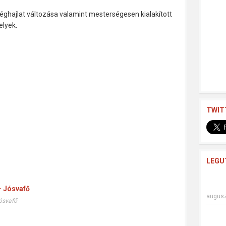
éghajlat változása valamint mesterségesen kialakított
elyek.
TWIT
LEGU
augusz
ósvafő