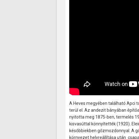
A Heves megyében található Apci tó
terül el. Az andezit bányában épít
nyitotta meg 1875-ben, termelés 19
kisvasúttal könnyítették (1920). Ele
későbbiekben gőzmozdonnyal. A gőzm
környezet helyreállítása után csapad