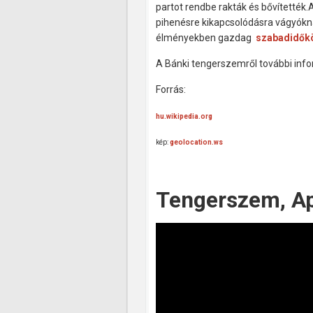
partot rendbe rakták és bővítették
pihenésre kikapcsolódásra vágyókna
élményekben gazdag
szabadidőkö
A Bánki tengerszemről további inf
Forrás:
hu.wikipedia.org
kép:
geolocation.ws
Tengerszem, A