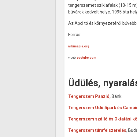
tengerszemet sziklafalak (10-15 m)
búvárok kedvelt helye. 1995 óta hel
Az Apci tó és környezetéről bővebb
Forrás:
wikimapia.org
videó:
youtube.com
Üdülés, nyaralá
Tengerszem Panzió,
Bánk
Tengerszem Üdülőpark és Campi
Tengerszem szálló és Oktatási k
Tengerszem túrafelszerelés
, Bud