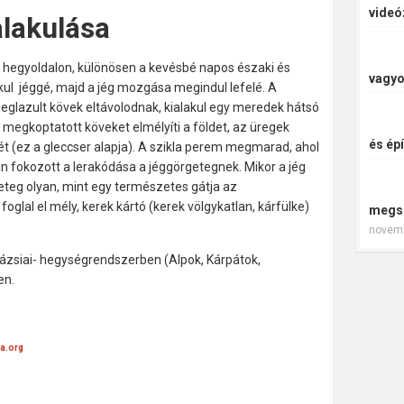
videó
lakulása
hegyoldalon,
különösen a
kevésbé
napos
északi és
vagyo
kul
jéggé
, majd
a jég
mozgása megindul
lefelé.
A
eglazult
kövek
eltávolodnak
, kialakul
egy meredek
hátsó
 megkoptatott köveket
elmélyíti
a földet,
az üregek
és épí
ét
(ez a
gleccser alapja)
.
A szikla
perem
meg
marad
, ahol
an
fokozott a
lerakódása a
jéggörgetegnek.
M
ikor
a jég
eteg
olyan
, mint
egy természetes
gátja
az
foglal el
mély,
kerek
kártó
(kerek völgykatlan, kárfülke)
megs
novemb
rázsiai- hegységrendszerben (Alpok, Kárpátok,
en.
ia.org