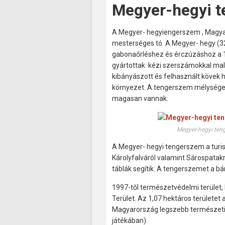
Megyer-hegyi 
A Megyer- hegyiengerszem , Magy
mesterséges tó. A Megyer- hegy (
gabonaőrléshez és érczúzáshoz a 1
gyártottak kézi szerszámokkal mal
kibányászott és felhasznált kövek he
környezet. A tengerszem mélysége né
magasan vannak.
Megyer-hegyi teng
A Megyer- hegyi tengerszem a turis
Károlyfalváról valamint Sárospatak
táblák segítik. A tengerszemet a b
1997-től természetvédelmi terület
Terület. Az 1,07 hektáros területet 
Magyarország legszebb természeti 
játékában).