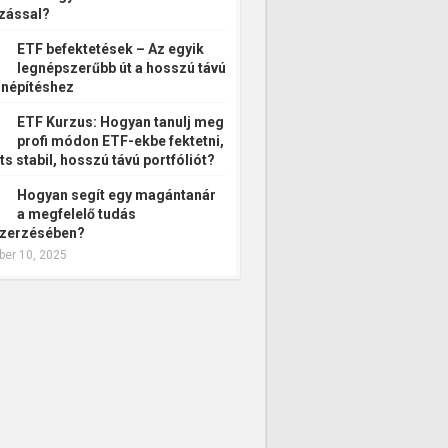
zással?
ETF befektetések – Az egyik
legnépszerűbb út a hosszú távú
népítéshez
ETF Kurzus: Hogyan tanulj meg
profi módon ETF-ekbe fektetni,
ts stabil, hosszú távú portfóliót?
Hogyan segít egy magántanár
a megfelelő tudás
zerzésében?
er 10, 2025