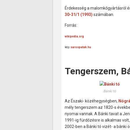
Érdekesség a malomkőgyártásról é
30-31/1 (1993)
számában.
Forrás:
wikipedia.org
kép:
sarospatak.hu
Tengerszem, B
Bánki tó
Az Északi- közéhegységben,
Nógr
mély tengerszem az 1820-s években
nyomai vannak. A Bánki tavat a Jen
1991-ig fürdőzésre is alkalmas vol
2002-ben a Bánki tó vizét- a bánki 