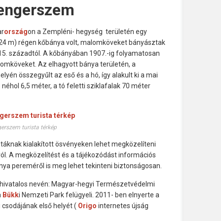
tengerszem
ar
ország
on a Zempléni- hegység területén egy
324 m) régen kőbánya volt, malomköveket bányásztak
5. századtól. A kőbányában 1907.-ig folyamatosan
omköveket. Az elhagyott bánya területén, a
lyén összegyűlt az eső és a hó, így alakult ki a mai
hol 6,5 méter, a tó feletti sziklafalak 70 méter
erszem turista térkép
táknak kialakított ösvényeken lehet megközelíteni
ról. A megközelítést és a tájékozódást információs
ánya pereméről is meg lehet tekinteni biztonságosan.
, hivatalos nevén: Magyar-hegyi Természetvédelmi
a
Bükk
i Nemzeti Park felügyeli. 2011- ben elnyerte a
csodájának első helyét (
Origo
internetes újság