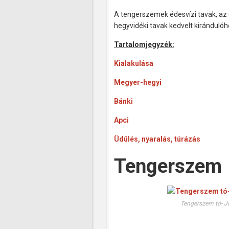
A tengerszemek édesvízi tavak, az 
hegyvidéki tavak kedvelt kirándulóh
Tartalomjegyzék:
Kialakulása
Megyer-hegyi
Bánki
Apci
Üdülés, nyaralás, túrázás
Tengerszem
Tengerszem tó- J