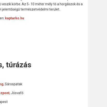
 veszik körbe. Az 5- 10 méter mély tó a horgászok és a
yi jelentőségű természetvédelmi terület.
en:
kaptarko.hu
s, túrázás
ng
, Sárospatak
özpont
, Jósvafő
apest