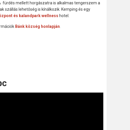
.A fürdés mellett horgászatra is alkalmas tengerszem a
k szállás lehetőség is kínálkozik. Kemping és egy
zpont és kalandpark
wellness
hotel.
ormációk
Bánk község honlapján
.
pc