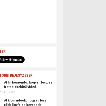
TER
TÓBBI BEJEGYZÉSEK
AI hírbemondó: hogyan lesz az
írott cikkekből videó
tus 5, 2026
AI klón videók: hogyan lesz
több ügyfeled kevesebb