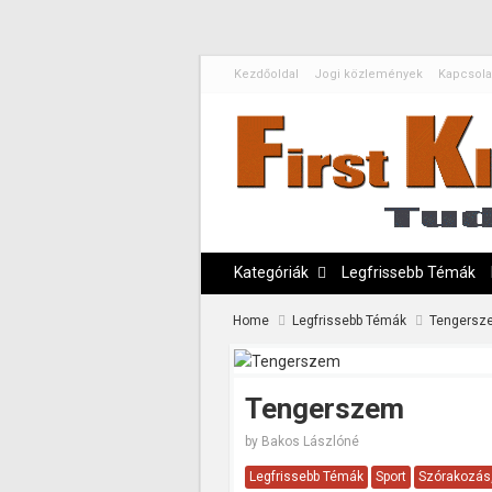
Kezdőoldal
Jogi közlemények
Kapcsola
Kategóriák
Legfrissebb Témák
Home
Legfrissebb Témák
Tengersz
Tengerszem
by
Bakos Lászlóné
Legfrissebb Témák
Sport
Szórakozás,