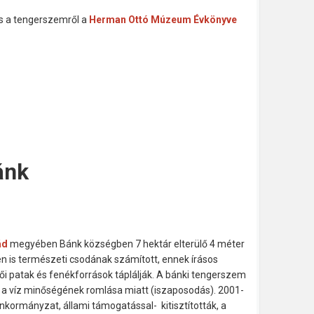
s a tengerszemről a
Herman Ottó Múzeum Évkönyve
ánk
ád
megyében Bánk községben 7 hektár elterülő 4 méter
 is természeti csodának számított, ennek írásos
ői patak és fenékforrások táplálják. A bánki tengerszem
t, a víz minőségének romlása miatt (iszaposodás). 2001-
önkormányzat, állami támogatással- kitisztították, a