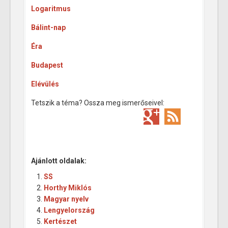
Logaritmus
Bálint-nap
Éra
Budapest
Elévülés
Tetszik a téma? Ossza meg ismerőseivel:
Ajánlott oldalak:
SS
Horthy Miklós
Magyar nyelv
Lengyelország
Kertészet