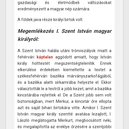
gazdasági és életmódbeli változásokat
eredményezett a magyar nép számára.
A földek java része királyi birtok volt.
Megemlékezés I. Szent István magyar
királyról:
A Szent István halála utáni trónviszályok miatt a
fehérvári
káptalan
aggódott amiatt, hogy István
király holttestét megszentségtelenítik. Ennek
elkerülése érdekében kiemeltette a testet a
székesfehérvári bazilika márványszarkofágjából,
és a bazilika alatti sírkamrába helyezte el. Ekkor
választották le a testről a jobb kezet, amit a bazilika
kincstárába rejtettek el. De a Szent jobb sem volt
biztonságban, mert Merkur, a kincstár őre ellopta
azt és saját bihari birtokára vitte. Amikor I. Szent
István magyar király szentté avatása lezajlott, I.
László meglátogatta Merkurt, megbocsátott neki,
és megalapította az ereklye őrzésére a szentjobbi