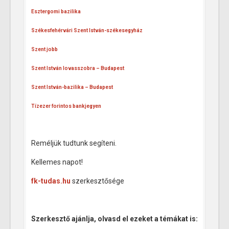
Esztergomi bazilika
Székesfehérvári Szent István-székesegyház
Szent jobb
Szent István lovasszobra – Budapest
Szent István-bazilika – Budapest
Tízezer forintos bankjegyen
Reméljük tudtunk segíteni.
Kellemes napot!
fk-tudas.hu
szerkesztősége
Szerkesztő ajánlja, olvasd el ezeket a témákat is: