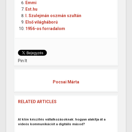
Emmi
Est.hu
I. Szulejmán oszmán szultán
Első világháború
1956-os forradalom
Pin It
Pocsai Márta
RELATED ARTICLES
AI klón készítés vállalkozásoknak: hogyan alakítja át a
videós kommunikációt a digitális másod?