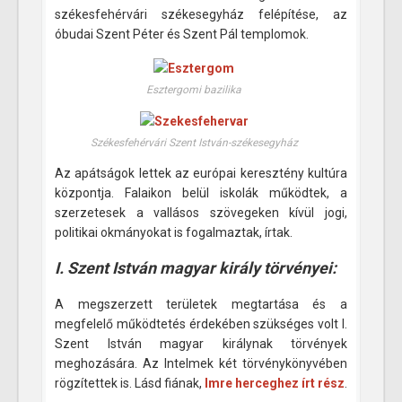
székesfehérvári székesegyház felépítése, az
óbudai Szent Péter és Szent Pál templomok.
Esztergomi bazilika
Székesfehérvári Szent István-székesegyház
Az apátságok lettek az európai keresztény kultúra
központja. Falaikon belül iskolák működtek, a
szerzetesek a vallásos szövegeken kívül jogi,
politikai okmányokat is fogalmaztak, írtak.
I. Szent István magyar király törvényei:
A megszerzett területek megtartása és a
megfelelő működtetés érdekében szükséges volt I.
Szent István magyar királynak törvények
meghozására. Az Intelmek két törvénykönyvében
rögzítettek is. Lásd fiának,
Imre herceghez írt rész
.