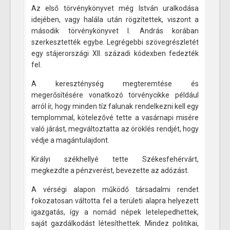
Az első törvénykönyvet még István uralkodása
idejében, vagy halála után rögzítettek, viszont a
második törvénykönyvet I. András korában
szerkesztették egybe. Legrégebbi szövegrészletét
egy stájerországi XII. századi kódexben fedezték
fel.
A kereszténység megteremtése és
megerősítésére vonatkozó törvénycikke például
arról ír, hogy minden tíz falunak rendelkezni kell egy
templommal, kötelezővé tette a vasárnapi misére
való járást, megváltoztatta az öröklés rendjét, hogy
védje a magántulajdont.
Királyi székhellyé tette Székesfehérvárt,
megkezdte a pénzverést, bevezette az adózást.
A vérségi alapon működő társadalmi rendet
fokozatosan váltotta fel a területi alapra helyezett
igazgatás, így a nomád népek letelepedhettek,
saját gazdálkodást létesíthettek. Mindez politikai,