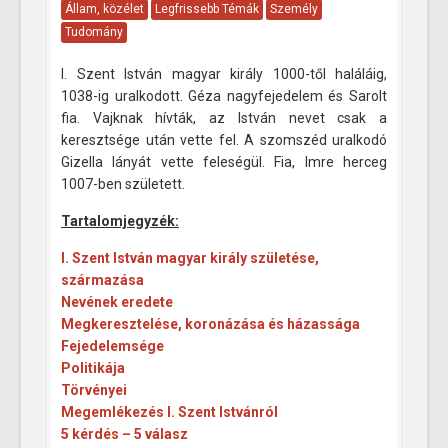
Állam, közélet
Legfrissebb Témák
Személy
Tudomány
I. Szent István magyar király 1000-től haláláig,
1038-ig uralkodott. Géza nagyfejedelem és Sarolt
fia. Vajknak hívták, az István nevet csak a
keresztsége után vette fel. A szomszéd uralkodó
Gizella lányát vette feleségül. Fia, Imre herceg
1007-ben született.
Tartalomjegyzék:
I. Szent István magyar király születése,
származása
Nevének eredete
Megkeresztelése, koronázása és házassága
Fejedelemsége
Politikája
Törvényei
Megemlékezés I. Szent Istvánról
5 kérdés – 5 válasz