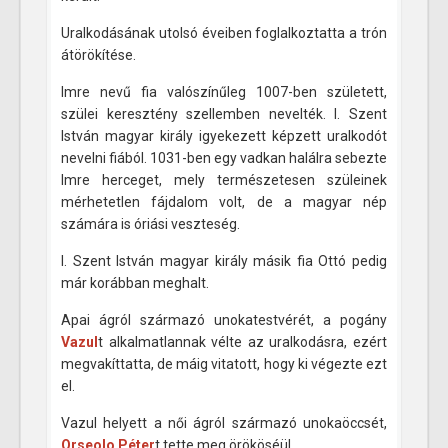
Uralkodásának utolsó éveiben foglalkoztatta a trón
átörökítése.
Imre nevű fia valószínűleg 1007-ben született,
szülei keresztény szellemben nevelték. I. Szent
István magyar király igyekezett képzett uralkodót
nevelni fiából. 1031-ben egy vadkan halálra sebezte
Imre herceget, mely természetesen szüleinek
mérhetetlen fájdalom volt, de a magyar nép
számára is óriási veszteség.
I. Szent István magyar király másik fia Ottó pedig
már korábban meghalt.
Apai ágról származó unokatestvérét, a pogány
Vazul
t alkalmatlannak vélte az uralkodásra, ezért
megvakíttatta, de máig vitatott, hogy ki végezte ezt
el.
Vazul helyett a női ágról származó unokaöccsét,
Orseolo Péter
t tette meg örököséül.