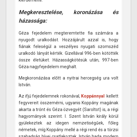
kiérdemelte.
Megkeresztelése, koronázása és
házassága:
Géza fejedelem megteremtette fia számára a
nyugodt uralkodást. Hozzájárult azzal is, hogy
fiának feleségül a veszélyes nyugati szomszéd
uralkodó lányát kérték. Gizellával 996-ben kötötték
össze életüket. Házasságkötésük után, 997-ben
Géza nagyfejedelem meghalt.
Megkoronázása előtt a nyitrai hercegség ura volt
István.
Az ifjú fejedelemnek rokonával,
Koppánnyal
kellett
fegyvereit összemérni, ugyanis Koppány magának
akarta a trónt és Géza özvegyét (Saroltot) is, a régi
hagyományok szerint. I. Szent István király körül
gyülekeztek az idegen nemzetiségűek, főleg
németek, míg Koppány mellé a régi rend és a törzsi
szabadság hívei csatlakoztak. István hada modern