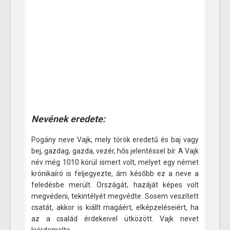
Nevének eredete:
Pogány neve Vajk, mely török eredetű és baj vagy
bej, gazdag, gazda, vezér, hős jelentéssel bír. A Vajk
név még 1010 körül ismert volt, melyet egy német
krónikaíró is feljegyezte, ám később ez a neve a
feledésbe merült. Országát, hazáját képes volt
megvédeni, tekintélyét megvédte. Sosem veszített
csatát, akkor is kiállt magáért, elképzeléseiért, ha
az a család érdekeivel ütközött. Vajk nevet