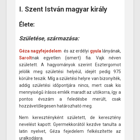
I. Szent István magyar király
Élete:
Születése, származása:
Géza nagyfejedelem
és az erdélyi
gyula
lányának,
Sarolt
nak egyetlen (ismert) fia. Vajk néven
született. A hagyományok szerint Esztergomot
jelölik meg születési helyéül, idejét pedig 975
körülre teszik. Míg a születési helyre van bizonyíték,
addig születési időpontjára nincs, mert csak kis
mennyiségű írásos emlék maradt az utókorra, így a
pontos évszám a feledésbe merült, csak
hozzávetőlegesen határozható meg.
Nem keresztényként született, de keresztény
nevelést kapott. Gyermekkorától kezdve tanulta a
latin nyelvet, Géza fejedelem felkészítette az
uralkodásra.