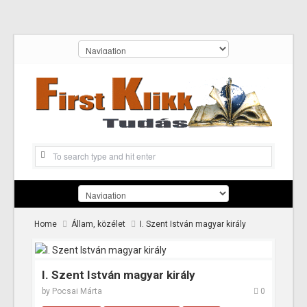
Home
Állam, közélet
I. Szent István magyar király
I. Szent István magyar király
by
Pocsai Márta
0