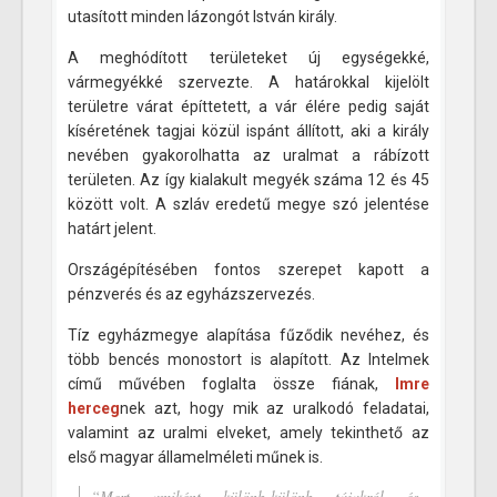
utasított minden lázongót István király.
A meghódított területeket új egységekké,
vármegyékké szervezte. A határokkal kijelölt
területre várat építtetett, a vár élére pedig saját
kíséretének tagjai közül ispánt állított, aki a király
nevében gyakorolhatta az uralmat a rábízott
területen. Az így kialakult megyék száma 12 és 45
között volt. A szláv eredetű megye szó jelentése
határt jelent.
Országépítésében fontos szerepet kapott a
pénzverés és az egyházszervezés.
Tíz egyházmegye alapítása fűződik nevéhez, és
több bencés monostort is alapított. Az Intelmek
című művében foglalta össze fiának,
Imre
herceg
nek azt, hogy mik az uralkodó feladatai,
valamint az uralmi elveket, amely tekinthető az
első magyar államelméleti műnek is.
“Mert amiként különb-különb tájakról és