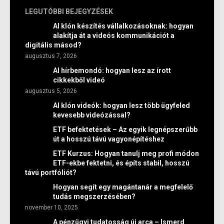
LEGUTÓBBI BEJEGYZÉSEK
AI klón készítés vállalkozásoknak: hogyan
alakítja át a videós kommunikációt a
digitális másod?
augusztus 7, 2026
AI hírbemondó: hogyan lesz az írott
cikkekből videó
augusztus 5, 2026
AI klón videók: hogyan lesz több ügyfeled
kevesebb videózással?
ETF befektetések – Az egyik legnépszerűbb
út a hosszú távú vagyonépítéshez
ETF Kurzus: Hogyan tanulj meg profi módon
ETF-ekbe fektetni, és építs stabil, hosszú
távú portfóliót?
Hogyan segít egy magántanár a megfelelő
tudás megszerzésében?
november 10, 2025
A pénzügyi tudatosság új arca – Ismerd