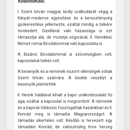
Külpolitikája:
I. Szent István magyar király uralkodását végig a
Kárpát-medence egyesítése és a kereszténység
gyökeresítése jellemezte, ezáltal mindig a békére
törekedett. Gizellával való házassága is ezt
támasztja alá, de mutatja sógorával, II. Henrikkel,
Német-római Birodalommal való kapcsolata is.
A Bizánci Birodalommal is szövetségben volt,
kapcsolatuk békés volt.
A besenyők és a németek viszont ellenségek voltak
Szent István számára. A kisebb veszélyt a
besenyők jelentették.
II. Henrik halálával kihalt a bajor uralkodócsalád fiú
ága, ezáltal a kapcsolat is megromlott. A németek
és a bajorok többször fosztogattak hazánkban és II.
Konrád meg is támadta Magyarországot. A
támadás sikertelen volt. Később is tervezett egy
támadást Konrád, de valószínűleg Imre herceg