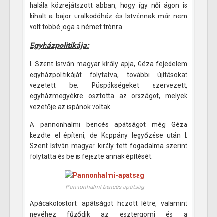
halála közrejátszott abban, hogy így női ágon is
kihalt a bajor uralkodóház és Istvánnak már nem
volt többé joga a német trónra.
Egyházpolitikája:
I. Szent István magyar király apja, Géza fejedelem
egyházpolitikáját folytatva, további újításokat
vezetett be. Püspökségeket szervezett,
egyházmegyékre osztotta az országot, melyek
vezetője az ispánok voltak.
A pannonhalmi bencés apátságot még Géza
kezdte el építeni, de Koppány legyőzése után I.
Szent István magyar király tett fogadalma szerint
folytatta és be is fejezte annak építését.
Pannonhalmi bencés apátság
Apácakolostort, apátságot hozott létre, valamint
nevéhez fűződik az esztergomi és a