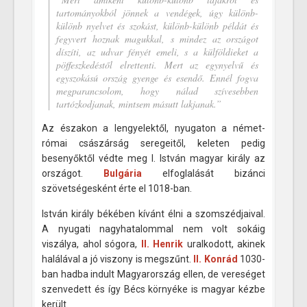
tartományokból jönnek a vendégek, úgy különb-
különb nyelvet és szokást, különb-különb példát és
fegyvert hoznak magukkal, s mindez az országot
díszíti, az udvar fényét emeli, s a külföldieket a
pöffeszkedéstől elrettenti. Mert az egynyelvű és
egyszokású ország gyenge és esendő. Ennél fogva
megparancsolom, hogy nálad szívesebben
tartózkodjanak, mintsem másutt lakjanak.”
Az északon a lengyelektől, nyugaton a német-
római császárság seregeitől, keleten pedig
besenyőktől védte meg I. István magyar király az
országot.
Bulgária
elfoglalását bizánci
szövetségesként érte el 1018-ban.
István király békében kívánt élni a szomszédjaival.
A nyugati nagyhatalommal nem volt sokáig
viszálya, ahol sógora,
II. Henrik
uralkodott, akinek
halálával a jó viszony is megszűnt.
II. Konrád
1030-
ban hadba indult Magyarország ellen, de vereséget
szenvedett és így Bécs környéke is magyar kézbe
került.