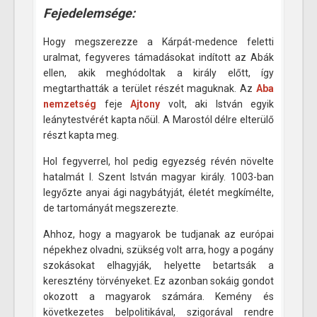
Fejedelemsége:
Hogy megszerezze a Kárpát-medence feletti
uralmat, fegyveres támadásokat indított az Abák
ellen, akik meghódoltak a király előtt, így
megtarthatták a terület részét maguknak. Az
Aba
nemzetség
feje
Ajtony
volt, aki István egyik
leánytestvérét kapta nőül. A Marostól délre elterülő
részt kapta meg.
Hol fegyverrel, hol pedig egyezség révén növelte
hatalmát I. Szent István magyar király. 1003-ban
legyőzte anyai ági nagybátyját, életét megkímélte,
de tartományát megszerezte.
Ahhoz, hogy a magyarok be tudjanak az európai
népekhez olvadni, szükség volt arra, hogy a pogány
szokásokat elhagyják, helyette betartsák a
keresztény törvényeket. Ez azonban sokáig gondot
okozott a magyarok számára. Kemény és
következetes belpolitikával, szigorával rendre