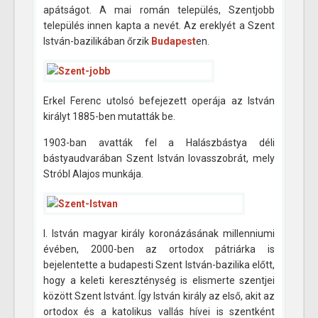
apátságot. A mai román település, Szentjobb
település innen kapta a nevét. Az ereklyét a Szent
István-bazilikában őrzik
Budapest
en.
Erkel Ferenc utolsó befejezett operája az István
királyt 1885-ben mutatták be.
1903-ban avatták fel a Halászbástya déli
bástyaudvarában Szent István lovasszobrát, mely
Stróbl Alajos munkája.
I. István magyar király koronázásának millenniumi
évében, 2000-ben az ortodox pátriárka is
bejelentette a budapesti Szent István-bazilika előtt,
hogy a keleti kereszténység is elismerte szentjei
között Szent Istvánt. Így István király az első, akit az
ortodox és a katolikus vallás hívei is szentként