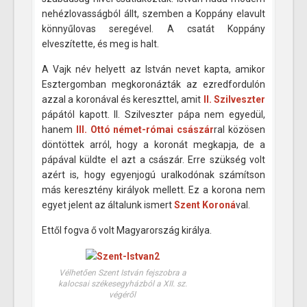
nehézlovasságból állt, szemben a Koppány elavult
könnyűlovas seregével. A csatát Koppány
elveszítette, és meg is halt.
A Vajk név helyett az István nevet kapta, amikor
Esztergomban megkoronázták az ezredfordulón
azzal a koronával és kereszttel, amit
II. Szilveszter
pápától kapott. II. Szilveszter pápa nem egyedül,
hanem
III. Ottó német-római császár
ral közösen
döntöttek arról, hogy a koronát megkapja, de a
pápával küldte el azt a császár. Erre szükség volt
azért is, hogy egyenjogú uralkodónak számítson
más keresztény királyok mellett. Ez a korona nem
egyet jelent az általunk ismert
Szent Koroná
val.
Ettől fogva ő volt Magyarország királya.
Vélhetően Szent István fejszobra a
kalocsai székesegyházból a XII. sz.
végéről