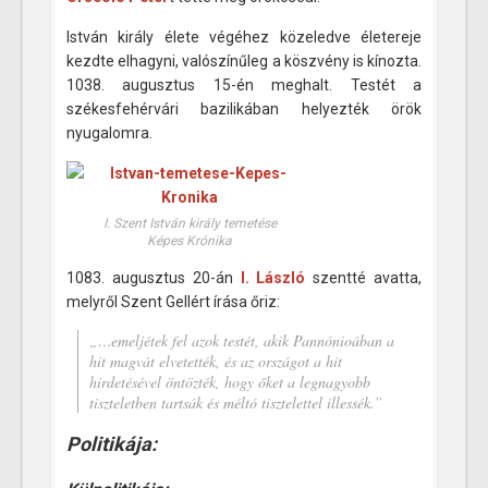
István király élete végéhez közeledve életereje
kezdte elhagyni, valószínűleg a köszvény is kínozta.
1038. augusztus 15-én meghalt. Testét a
székesfehérvári bazilikában helyezték örök
nyugalomra.
I. Szent István király temetése
Képes Krónika
1083. augusztus 20-án
I. László
szentté avatta,
melyről Szent Gellért írása őriz:
„…emeljétek fel azok testét, akik Pannónioában a
hit magvát elvetették, és az országot a hit
hirdetésével öntözték, hogy őket a legnagyobb
tiszteletben tartsák és méltó tisztelettel illessék.”
Politikája: