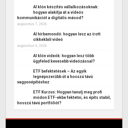
AI klón készítés vállalkozásoknak:
hogyan alakítja át a videós
kommunikációt a digitális másod?
augusztus 7, 2026
AI hírbemondó: hogyan lesz az írott
cikkekből videó
augusztus 5, 2026
AI klón videók: hogyan lesz több
ügyfeled kevesebb videózással?
ETF befektetések – Az egyik
legnépszerűbb út a hosszú távú
vagyonépítéshez
ETF Kurzus: Hogyan tanulj meg profi
módon ETF-ekbe fektetni, és építs stabil,
hosszú távú portfóliót?