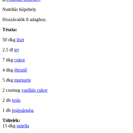
Nutellás hópehely
Hozzávalók 8 adaghoz.
Tészta:
50 dkg
liszt
2.5 dl
tej
7 dkg
cukor
4 dkg
élesztő
5 dkg
margarin
2 csomag
vaníliás cukor
2 db
tojás
1 db
tojássárgája
Töltelék:
15 dkg
nutella