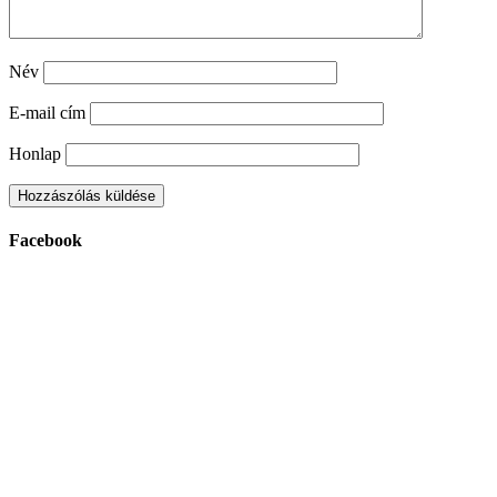
Név
E-mail cím
Honlap
Facebook