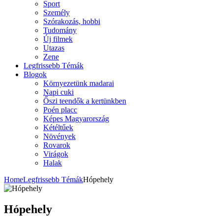
Sport
Személy
Szórakozás, hobbi
Tudomány
Új filmek
Utazas
Zene
Legfrissebb Témák
Blogok
Környezetünk madarai
Napi cuki
Őszi teendők a kertünkben
Poén placc
Képes Magyarország
Kétéltűek
Növények
Rovarok
Virágok
Halak
Home
Legfrissebb Témák
Hópehely
Hópehely