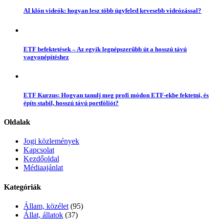
AI klón videók: hogyan lesz több ügyfeled kevesebb videózással?
ETF befektetések – Az egyik legnépszerűbb út a hosszú távú
vagyonépítéshez
ETF Kurzus: Hogyan tanulj meg profi módon ETF-ekbe fektetni, és
építs stabil, hosszú távú portfóliót?
Oldalak
Jogi közlemények
Kapcsolat
Kezdőoldal
Médiaajánlat
Kategóriák
Állam, közélet
(95)
Állat, állatok
(37)