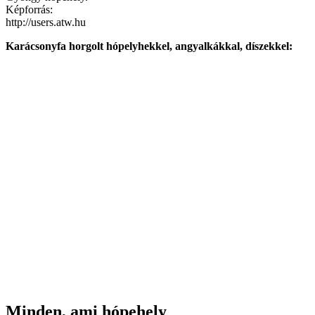
Képforrás:
http://users.atw.hu
Karácsonyfa horgolt hópelyhekkel, angyalkákkal, díszekkel:
Minden, ami hópehely