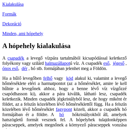
Kialakulása
Formák
Dekoráció
Minden, ami hópehely
A hópehely kialakulása
A
csapadék
a levegő vízpára tartalmából kicsapódással keletkező
folyékony vagy szilárd
halmazállapot
ú víz. A csapadék
eső
,
jégeső
,
ónos eső
,
dér
, hó stb. formájában jelenhet meg a Földön.
Ha a hűlő levegőben
felhő
vagy
köd
alakul ki, valamint a levegő
hőmérséklete eléri a harmatpontot (az a hőmérséklet, amire le kell
hűlnie a levegőnek ahhoz, hogy a benne lévő víz vízgőzzé
csapódhasson ki), akkor a pára kiválik, látható lesz, csapadék
keletkezik. Minden csapadék jégkristályból lesz, de hogy miként ér
földet, az a felszín közelében lévő hőmérséklettől függ. Ha a felszín
közelében lévő hőmérséklet
fagypont
közeli, akkor a csapadék hó
formájában ér a földre. A
hó
hókristályokból áll, amelyek
hatszögletű formát vesznek fel. A hópelyhek tulajdonképpen
páracseppek, amelyek megnőnek a környező páracseppek vonzása