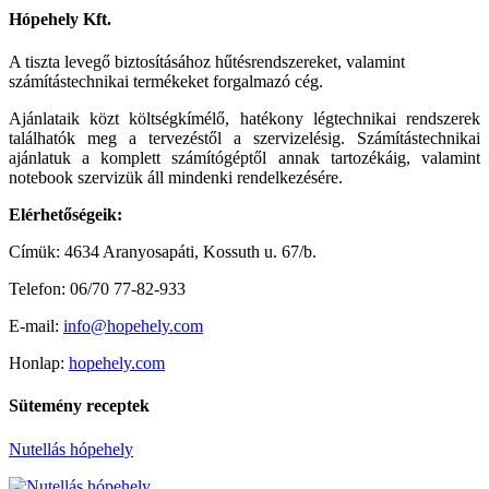
Hópehely Kft.
A tiszta levegő biztosításához hűtésrendszereket, valamint
számítástechnikai termékeket forgalmazó cég.
Ajánlataik közt költségkímélő, hatékony légtechnikai rendszerek
találhatók meg a tervezéstől a szervizelésig. Számítástechnikai
ajánlatuk a komplett számítógéptől annak tartozékáig, valamint
notebook szervizük áll mindenki rendelkezésére.
Elérhetőségeik:
Címük: 4634 Aranyosapáti, Kossuth u. 67/b.
Telefon: 06/70 77-82-933
E-mail:
info@hopehely.com
Honlap:
hopehely.com
Sütemény receptek
Nutellás hópehely