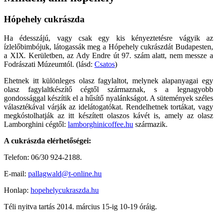
Hópehely cukrászda
Ha édesszájú, vagy csak egy kis kényeztetésre vágyik az
ízlelőbimbójuk, látogassák meg a Hópehely cukrászdát Budapesten,
a XIX. Kerületben, az Ady Endre út 97. szám alatt, nem messze a
Fodrászati Múzeumtól. (lásd:
Csatos
)
Ehetnek itt különleges olasz fagylaltot, melynek alapanyagai egy
olasz fagylaltkészítő cégtől származnak, s a legnagyobb
gondossággal készítik el a hűsítő nyalánkságot. A sütemények széles
választékával várják az idelátogatókat. Rendelhetnek tortákat, vagy
megkóstolhatják az itt készített olaszos kávét is, amely az olasz
Lamborghini cégtől:
lamborghinicoffee.hu
származik.
A cukrászda elérhetőségei:
Telefon: 06/30 924-2188.
E-mail:
pallagwald@t-online.hu
Honlap:
hopehelycukraszda.hu
Téli nyitva tartás 2014. március 15-ig 10-19 óráig.