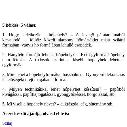
5 kérdés, 5 válasz
1. Hogy keletkezik a hópehely? – A levegő páratartalmából
kicsapódó, a fölhöz közeli alacsony hőmérséklet miatt szilárd
formában, vagyis hó formájában lehulló csapadék.
2. Hányféle formájú lehet a hópehely? – Két egyforma hópehely
nem létezik. A tudósok szerint a kisebb hópelyhek lehetnek
egyformák.
3. Mire lehet a hópehelyformákat használni? – Gyönyörű dekorációs
lehetőségeket rejt magában a forma.
4. Milyen technikákkal lehet hópelyhet készíteni? – papírból
kivágással, papírhajtogatással, gyöngyfűzéssel, horgolással, stb.
5. Mi viseli a hópehely nevet? – cukrászda, cég, sütemény stb.
A szerkesztő ajánlja, olvasd el te is:
Szilaj