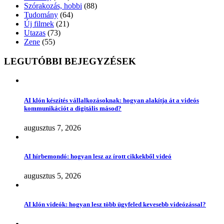
Szórakozás, hobbi
(88)
Tudomány
(64)
Új filmek
(21)
Utazas
(73)
Zene
(55)
LEGUTÓBBI BEJEGYZÉSEK
AI klón készítés vállalkozásoknak: hogyan alakítja át a videós
kommunikációt a digitális másod?
augusztus 7, 2026
AI hírbemondó: hogyan lesz az írott cikkekből videó
augusztus 5, 2026
AI klón videók: hogyan lesz több ügyfeled kevesebb videózással?