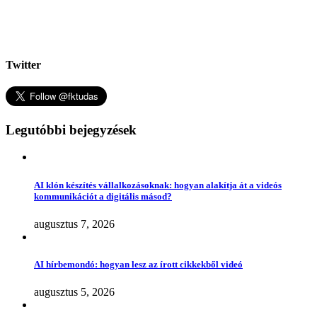
Twitter
Legutóbbi bejegyzések
AI klón készítés vállalkozásoknak: hogyan alakítja át a videós
kommunikációt a digitális másod?
augusztus 7, 2026
AI hírbemondó: hogyan lesz az írott cikkekből videó
augusztus 5, 2026