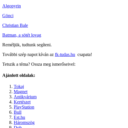
Algopyrin
Gönci
Christian Bale
Batman, a sötét lovag
Reméljük, tudtunk segíteni.
További szép napot kíván az
fk-tudas.hu
csapata!
Tetszik a téma? Ossza meg ismerőseivel:
Ajánlott oldalak:
Tokaj
Magnet
Antikvárium
Kertészet
PlayStation
Bull
Est.hu
Háromszög
Dob