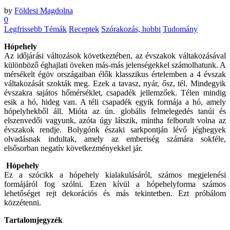
by
Földesi Magdolna
0
Legfrissebb Témák
Receptek
Szórakozás, hobbi
Tudomány
Hópehely
Az időjárási változások következtében, az évszakok váltakozásával
különböző éghajlati öveken más-más jelenségekkel számolhatunk. A
mérsékelt égöv országaiban élők klasszikus értelemben a 4 évszak
váltakozását szokták meg. Ezek a tavasz, nyár, ősz, tél. Mindegyik
évszakra sajátos hőmérséklet, csapadék jellemzőek. Télen mindig
esik a hó, hideg van. A téli csapadék egyik formája a hó, amely
hópelyhekből áll. Mióta az ún. globális felmelegedés tanúi és
elszenvedői vagyunk, azóta úgy látszik, mintha felborult volna az
évszakok rendje. Bolygónk északi sarkpontján lévő jéghegyek
olvadásnak indultak, amely az emberiség számára sokféle,
elsősorban negatív következményekkel jár.
Hópehely
Ez a szócikk a hópehely kialakulásáról, számos megjelenési
formájáról fog szólni. Ezen kívül a hópehelyforma számos
lehetőséget rejt dekorációs és más tekintetben. Ezt próbálom
közzétenni.
Tartalomjegyzék