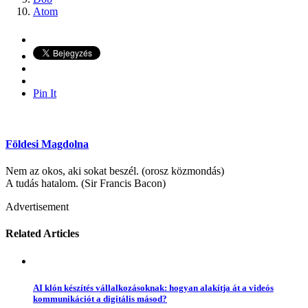
Atom
Pin It
Földesi Magdolna
Nem az okos, aki sokat beszél. (orosz közmondás)
A tudás hatalom. (Sir Francis Bacon)
Advertisement
Related Articles
AI klón készítés vállalkozásoknak: hogyan alakítja át a videós
kommunikációt a digitális másod?