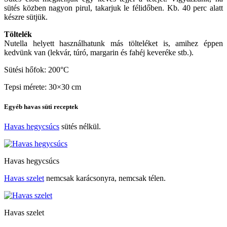
sütés közben nagyon pirul, takarjuk le félidőben. Kb. 40 perc alatt
készre sütjük.
Töltelék
Nutella helyett használhatunk más tölteléket is, amihez éppen
kedvünk van (lekvár, túró, margarin és fahéj keveréke stb.).
Sütési hőfok: 200°C
Tepsi mérete: 30×30 cm
Egyéb havas süti receptek
Havas hegycsúcs
sütés nélkül.
Havas hegycsúcs
Havas szelet
nemcsak karácsonyra, nemcsak télen.
Havas szelet