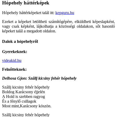
Hópehely háttérképek
Hópehely háttérképeket talál itt:
kepguru.hu
Ezeket a képeket letöltheti számítógépére, elküldheti képeslapként,
vagy csak képként, lájkolhatja a közösségi oldalakon, sőt hasonló
képeket talál a megadott oldalon.
Dalok a hópehelyről
Gyerekeknek:
videakid.hu
Felnőtteknek:
Delhosa Gjon: Szállj kicsiny fehér hópehely
Szállj kicsiny fehér hópehely
Boldog Karácsony éjjelén
A Hold is szebben ragyog
És a fénylő csillagok
Most mint,Karácsony köszön.
Szállj kicsiny fehér hópehely