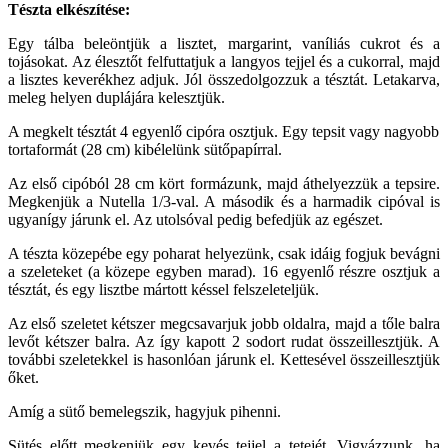
Tészta elkészítése:
Egy tálba beleöntjük a lisztet, margarint, vaníliás cukrot és a
tojásokat. Az élesztőt felfuttatjuk a langyos tejjel és a cukorral, majd
a lisztes keverékhez adjuk. Jól összedolgozzuk a tésztát. Letakarva,
meleg helyen duplájára kelesztjük.
A megkelt tésztát 4 egyenlő cipóra osztjuk. Egy tepsit vagy nagyobb
tortaformát (28 cm) kibélelünk sütőpapírral.
Az első cipóból 28 cm kört formázunk, majd áthelyezzük a tepsire.
Megkenjük a Nutella 1/3-val. A második és a harmadik cipóval is
ugyanígy járunk el. Az utolsóval pedig befedjük az egészet.
A tészta közepébe egy poharat helyezünk, csak idáig fogjuk bevágni
a szeleteket (a közepe egyben marad). 16 egyenlő részre osztjuk a
tésztát, és egy lisztbe mártott késsel felszeleteljük.
Az első szeletet kétszer megcsavarjuk jobb oldalra, majd a tőle balra
levőt kétszer balra. Az így kapott 2 sodort rudat összeillesztjük. A
további szeletekkel is hasonlóan járunk el. Kettesével összeillesztjük
őket.
Amíg a sütő bemelegszik, hagyjuk pihenni.
Sütés előtt megkenjük egy kevés tejjel a tetejét. Vigyázzunk, ha