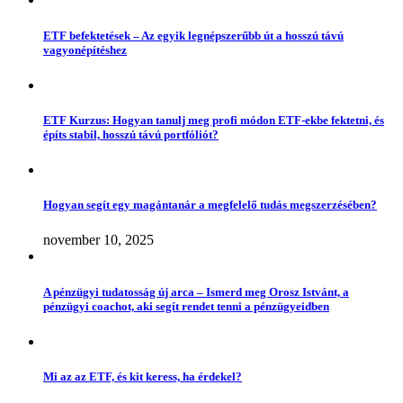
ETF befektetések – Az egyik legnépszerűbb út a hosszú távú
vagyonépítéshez
ETF Kurzus: Hogyan tanulj meg profi módon ETF-ekbe fektetni, és
építs stabil, hosszú távú portfóliót?
Hogyan segít egy magántanár a megfelelő tudás megszerzésében?
november 10, 2025
A pénzügyi tudatosság új arca – Ismerd meg Orosz Istvánt, a
pénzügyi coachot, aki segít rendet tenni a pénzügyeidben
Mi az az ETF, és kit keress, ha érdekel?