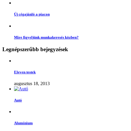
Új cégajánló a piacon
Mire figyeljünk munkakeresés közben?
Legnépszerűbb bejegyzések
Eleven testek
augusztus 18, 2013
Autó
Alumínium