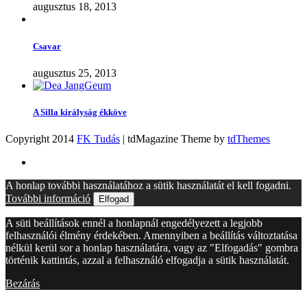
augusztus 18, 2013
Csavar
augusztus 25, 2013
A Silla királyság ékköve
Copyright 2014
FK Tudás
| tdMagazine Theme by
tdThemes
A honlap további használatához a sütik használatát el kell fogadni.
További információ
Elfogad
A süti beállítások ennél a honlapnál engedélyezett a legjobb
felhasználói élmény érdekében. Amennyiben a beállítás változtatása
nélkül kerül sor a honlap használatára, vagy az "Elfogadás" gombra
történik kattintás, azzal a felhasználó elfogadja a sütik használatát.
Bezárás