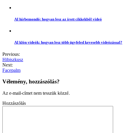
AI hírbemondó: hogyan lesz az írott cikkekből videó
AI klón videók: hogyan lesz több ügyfeled kevesebb videózással?
Previous:
Hibiszkusz
Next:
Facepalm
Vélemény, hozzászólás?
Az e-mail-címet nem tesszük közzé.
Hozzászólás