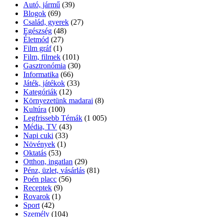
Autó, jármű
(39)
Blogok
(69)
Család, gyerek
(27)
Egészség
(48)
Életmód
(27)
Film gráf
(1)
Film, filmek
(101)
Gasztronómia
(30)
Informatika
(66)
Játék, játékok
(33)
Kategóriák
(12)
Környezetünk madarai
(8)
Kultúra
(100)
Legfrissebb Témák
(1 005)
Média, TV
(43)
Napi cuki
(33)
Növények
(1)
Oktatás
(53)
Otthon, ingatlan
(29)
Pénz, üzlet, vásárlás
(81)
Poén placc
(56)
Receptek
(9)
Rovarok
(1)
Sport
(42)
Személy
(104)