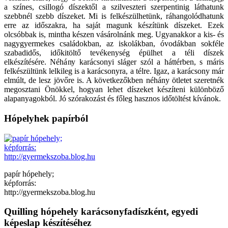
a színes, csillogó díszektől a szilveszteri szerpentinig láthatunk
szebbnél szebb díszeket. Mi is felkészülhetünk, ráhangolódhatunk
erre az időszakra, ha saját magunk készítünk díszeket. Ezek
olcsóbbak is, mintha készen vásárolnánk meg. Ugyanakkor a kis- és
nagygyermekes családokban, az iskolákban, óvodákban sokféle
szabadidős, időkitöltő tevékenység épülhet a téli díszek
elkészítésére. Néhány karácsonyi sláger szól a háttérben, s máris
felkészültünk lelkileg is a karácsonyra, a télre. Igaz, a karácsony már
elmúlt, de lesz jövőre is. A következőkben néhány ötletet szeretnék
megosztani Önökkel, hogyan lehet díszeket készíteni különböző
alapanyagokból. Jó szórakozást és főleg hasznos időtöltést kívánok.
Hópelyhek papírból
papír hópehely;
képforrás:
http://gyermekszoba.blog.hu
Quilling hópehely karácsonyfadíszként, egyedi
képeslap készítéséhez