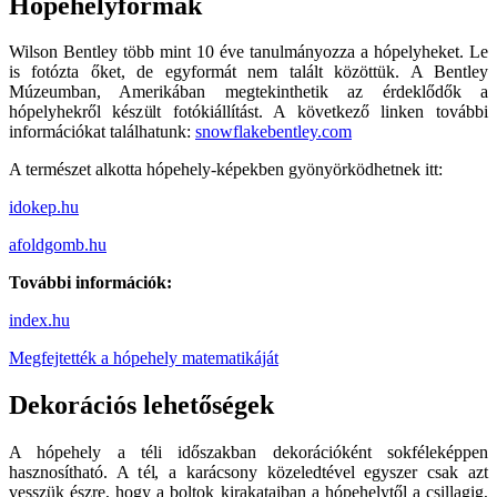
Hópehelyformák
Wilson Bentley több mint 10 éve tanulmányozza a hópelyheket. Le
is fotózta őket, de egyformát nem talált közöttük. A Bentley
Múzeumban, Amerikában megtekinthetik az érdeklődők a
hópelyhekről készült fotókiállítást. A következő linken további
információkat találhatunk:
snowflakebentley.com
A természet alkotta hópehely-képekben gyönyörködhetnek itt:
idokep.hu
afoldgomb.hu
További információk:
index.hu
Megfejtették a hópehely matematikáját
Dekorációs lehetőségek
A hópehely a téli időszakban dekorációként sokféleképpen
hasznosítható. A tél, a karácsony közeledtével egyszer csak azt
vesszük észre, hogy a boltok kirakataiban a hópehelytől a csillagig,