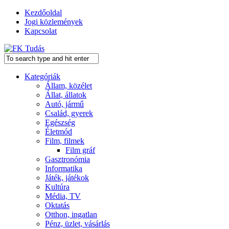
Kezdőoldal
Jogi közlemények
Kapcsolat
Kategóriák
Állam, közélet
Állat, állatok
Autó, jármű
Család, gyerek
Egészség
Életmód
Film, filmek
Film gráf
Gasztronómia
Informatika
Játék, játékok
Kultúra
Média, TV
Oktatás
Otthon, ingatlan
Pénz, üzlet, vásárlás