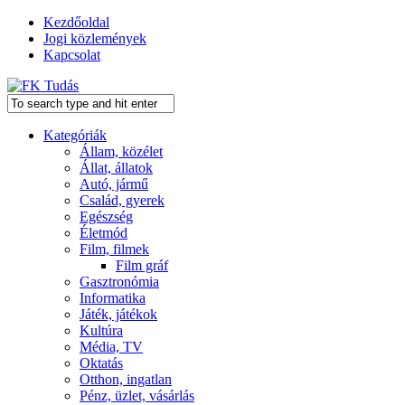
Kezdőoldal
Jogi közlemények
Kapcsolat
Kategóriák
Állam, közélet
Állat, állatok
Autó, jármű
Család, gyerek
Egészség
Életmód
Film, filmek
Film gráf
Gasztronómia
Informatika
Játék, játékok
Kultúra
Média, TV
Oktatás
Otthon, ingatlan
Pénz, üzlet, vásárlás