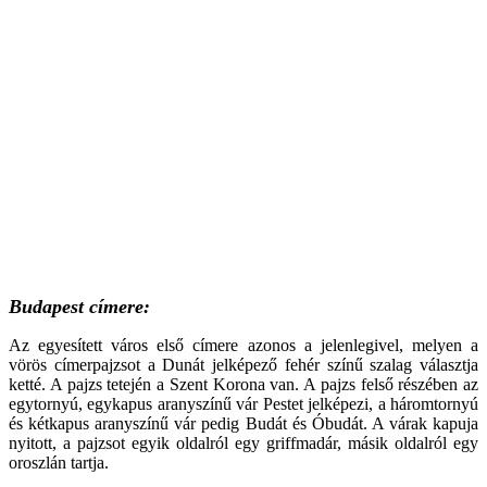
Budapest címere:
Az egyesített város első címere azonos a jelenlegivel, melyen a
vörös címerpajzsot a Dunát jelképező fehér színű szalag választja
ketté. A pajzs tetején a Szent Korona van. A pajzs felső részében az
egytornyú, egykapus aranyszínű vár Pestet jelképezi, a háromtornyú
és kétkapus aranyszínű vár pedig Budát és Óbudát. A várak kapuja
nyitott, a pajzsot egyik oldalról egy griffmadár, másik oldalról egy
oroszlán tartja.