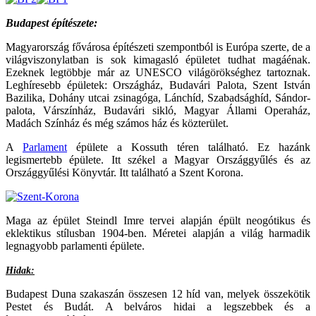
Budapest építészete:
Magyarország fővárosa építészeti szempontból is Európa szerte, de a
világviszonylatban is sok kimagasló épületet tudhat magáénak.
Ezeknek legtöbbje már az UNESCO világörökséghez tartoznak.
Leghíresebb épületek: Országház, Budavári Palota, Szent István
Bazilika, Dohány utcai zsinagóga, Lánchíd, Szabadsághíd, Sándor-
palota, Várszínház, Budavári sikló, Magyar Állami Operaház,
Madách Színház és még számos ház és közterület.
A
Parlament
épülete a Kossuth téren található. Ez hazánk
legismertebb épülete. Itt székel a Magyar Országgyűlés és az
Országgyűlési Könyvtár. Itt található a Szent Korona.
Maga az épület Steindl Imre tervei alapján épült neogótikus és
eklektikus stílusban 1904-ben. Méretei alapján a világ harmadik
legnagyobb parlamenti épülete.
Hidak:
Budapest Duna szakaszán összesen 12 híd van, melyek összekötik
Pestet és Budát. A belváros hidai a legszebbek és a