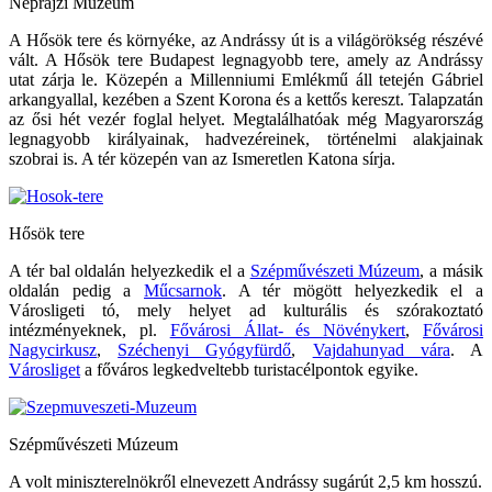
Néprajzi Múzeum
A Hősök tere és környéke, az Andrássy út is a világörökség részévé
vált. A Hősök tere Budapest legnagyobb tere, amely az Andrássy
utat zárja le. Közepén a Millenniumi Emlékmű áll tetején Gábriel
arkangyallal, kezében a Szent Korona és a kettős kereszt. Talapzatán
az ősi hét vezér foglal helyet. Megtalálhatóak még Magyarország
legnagyobb királyainak, hadvezéreinek, történelmi alakjainak
szobrai is. A tér közepén van az Ismeretlen Katona sírja.
Hősök tere
A tér bal oldalán helyezkedik el a
Szépművészeti Múzeum
, a másik
oldalán pedig a
Műcsarnok
. A tér mögött helyezkedik el a
Városligeti tó, mely helyet ad kulturális és szórakoztató
intézményeknek, pl.
Fővárosi Állat- és Növénykert
,
Fővárosi
Nagycirkusz
,
Széchenyi Gyógyfürdő
,
Vajdahunyad vára
. A
Városliget
a főváros legkedveltebb turistacélpontok egyike.
Szépművészeti Múzeum
A volt miniszterelnökről elnevezett Andrássy sugárút 2,5 km hosszú.