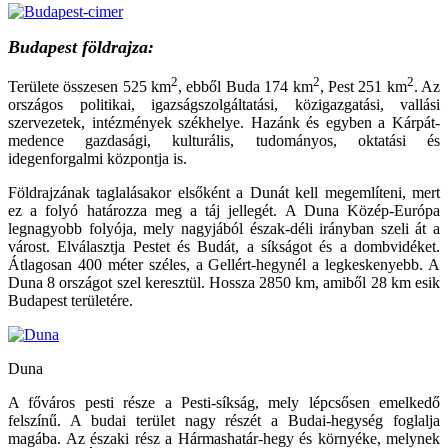
Budapest földrajza:
2
2
2
Területe összesen 525 km
, ebből Buda 174 km
, Pest 251 km
. Az
országos politikai, igazságszolgáltatási, közigazgatási, vallási
szervezetek, intézmények székhelye. Hazánk és egyben a Kárpát-
medence gazdasági, kulturális, tudományos, oktatási és
idegenforgalmi központja is.
Földrajzának taglalásakor elsőként a Dunát kell megemlíteni, mert
ez a folyó határozza meg a táj jellegét. A Duna Közép-Európa
legnagyobb folyója, mely nagyjából észak-déli irányban szeli át a
várost. Elválasztja Pestet és Budát, a síkságot és a dombvidéket.
Átlagosan 400 méter széles, a Gellért-hegynél a legkeskenyebb. A
Duna 8 országot szel keresztül. Hossza 2850 km, amiből 28 km esik
Budapest területére.
Duna
A főváros pesti része a Pesti-síkság, mely lépcsősen emelkedő
felszínű. A budai terület nagy részét a Budai-hegység foglalja
magába. Az északi rész a Hármashatár-hegy és környéke, melynek