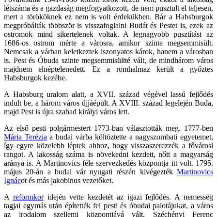
létszáma és a gazdaság megfogyatkozott, de nem pusztult el teljesen,
mert a törököknek ez nem is volt érdekükben. Bár a Habsburgok
megpróbálták többször is visszafoglalni Budát és Pestet is, ezek az
ostromok mind sikertelenek voltak. A legnagyobb pusztítást az
1686-os ostrom mérte a városra, amikor szinte megsemmisült.
Nemcsak a várban keletkeztek iszonyatos károk, hanem a városban
is. Pest és Óbuda szinte megsemmisültté vált, de mindhárom város
majdnem elnéptelenedett. Ez a romhalmaz került a győztes
Habsburgok kezébe.
A Habsburg uralom alatt, a XVII. század végével lassú fejlődés
indult be, a három város újjáépült. A XVIII. század legelején Buda,
majd Pest is újra szabad királyi város lett.
Az első pesti polgármestert 1773-ban választották meg. 1777-ben
Mária Terézia
a budai várba költöztette a nagyszombati egyetemet,
így egyre közelebb léptek ahhoz, hogy visszaszerezzék a fővárosi
rangot. A lakosság száma is növekedni kezdett, nőtt a magyarság
aránya is. A Martinovics-féle szervezkedés központja itt volt. 1795.
május 20-án a budai vár nyugati részén kivégezték
Martinovics
Ignác
ot és más jakobinus vezetőket.
A
reformkor
idején vette kezdetét az igazi fejlődés. A nemesség
tagjai egymás után építették fel pesti és óbudai palotájukat, a város
az irodalom szellemi központjává vált. Széchényi Ferenc