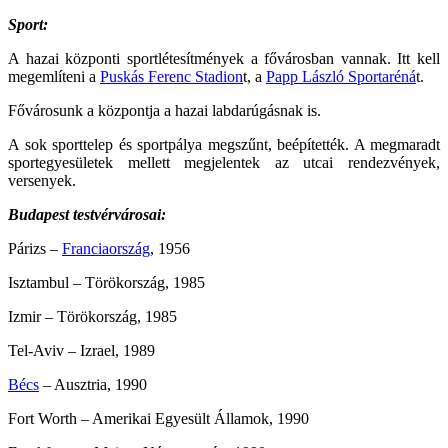
Sport:
A hazai központi sportlétesítmények a fővárosban vannak. Itt kell
megemlíteni a
Puskás Ferenc Stadion
t, a
Papp László Sportaréná
t.
Fővárosunk a központja a hazai labdarúgásnak is.
A sok sporttelep és sportpálya megszűnt, beépítették. A megmaradt
sportegyesületek mellett megjelentek az utcai rendezvények,
versenyek.
Budapest testvérvárosai:
Párizs –
Franciaország
, 1956
Isztambul – Törökország, 1985
Izmir – Törökország, 1985
Tel-Aviv – Izrael, 1989
Bécs
– Ausztria, 1990
Fort Worth – Amerikai Egyesült Államok, 1990