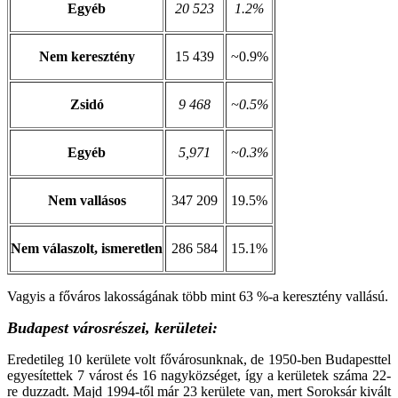
Egyéb
20 523
1.2%
Nem keresztény
15 439
~0.9%
Zsidó
9 468
~0.5%
Egyéb
5,971
~0.3%
Nem vallásos
347 209
19.5%
Nem válaszolt, ismeretlen
286 584
15.1%
Vagyis a főváros lakosságának több mint 63 %-a keresztény vallású.
Budapest városrészei, kerületei:
Eredetileg 10 kerülete volt fővárosunknak, de 1950-ben Budapesttel
egyesítettek 7 várost és 16 nagyközséget, így a kerületek száma 22-
re duzzadt. Majd 1994-től már 23 kerülete van, mert Soroksár kivált