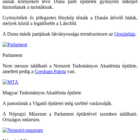
annak környékén lévő Duna parti épületek gyönyörű látképet
biztosítanak a turistáknak.
Gyönyörűek és jellegzetes fénykép témák a Dunán átívelő hidak,
melyek közül a legidősebb a Lánchíd.
A Duna másik partjának látványossága természetesen az
Országház
.
Parlament
Nem messze található a Nemzeti Tudományos Akadémia épülete,
amellett pedig a
Gresham Palota
van.
Magyar Tudományos Akadémia épülete
A panorámát a Vigadó épületei még szebbé varázsolják.
A Néprajzi Múzeum a Parlament épületével szemben található.
Országos múzeum.