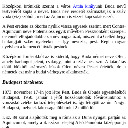
Középkori krónikák szerint a város
Attila király
unk Buda nevű
testvéréről kapta a nevét. Buda név eredetét származtatják a szláv
voda (víz) szóból , mert az Aqincum is vízzel kapcsolatos szó.
A Pest eredete az ókorba nyúlik vissza egyesek szerint, mert Contra-
Aquincum neve Ptolemaiosz egyik művében Pesszionként szerepel,
de ennél elfogadottabb az a névmagyarázat, miszerint a Gellért-hegy
barlangjait szláv nyelveken is így nevezik, pest. Régi magyar
nyelvben a kemencét hívták pestnek.
Középkori forrásokból az is kiderül, hogy Buda német neve Ofen,
amely barlangot jelent, csakúgy, mint a szláv pest szó. A tatárjárás
előtti időkből származó írások Ofen néven Pestet értették, de a
németek ezt már a budai várhegyre alkalmazták.
Budapest története:
1873. november 17-én jött létre Pest, Buda és Óbuda egyesítéséből
Budapest. 1950. január 1-jétől hozzácsatolták fővárosunkhoz a
vonzáskörzetébe tartozó településeket is, így létrejött az ún. Nagy-
Budapest, melynek lakossága több mint 2 millió fő.
I. sz. 89 körül alapították meg a rómaiak a Duna nyugati partján az
Aquincumot, amely a 4. század elejéig Alsó-Pannónia középpontja
volt.