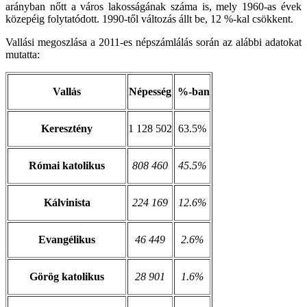
arányban nőtt a város lakosságának száma is, mely 1960-as évek
közepéig folytatódott. 1990-től változás állt be, 12 %-kal csökkent.
Vallási megoszlása a 2011-es népszámlálás során az alábbi adatokat
mutatta:
Vallás
Népesség
%-ban
Keresztény
1 128 502
63.5%
Római katolikus
808 460
45.5%
Kálvinista
224 169
12.6%
Evangélikus
46 449
2.6%
Görög katolikus
28 901
1.6%