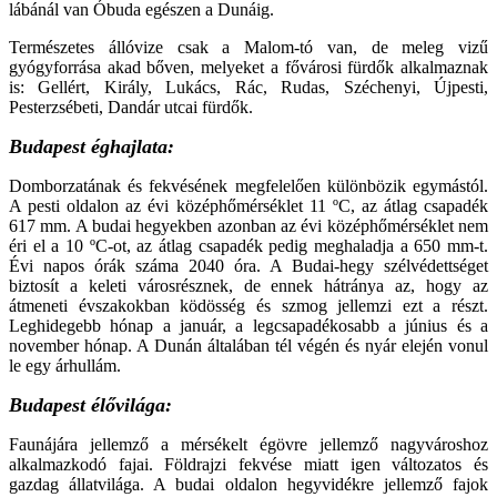
lábánál van Óbuda egészen a Dunáig.
Természetes állóvize csak a Malom-tó van, de meleg vizű
gyógyforrása akad bőven, melyeket a fővárosi fürdők alkalmaznak
is: Gellért, Király, Lukács, Rác, Rudas, Széchenyi, Újpesti,
Pesterzsébeti, Dandár utcai fürdők.
Budapest éghajlata:
Domborzatának és fekvésének megfelelően különbözik egymástól.
A pesti oldalon az évi középhőmérséklet 11 ºC, az átlag csapadék
617 mm. A budai hegyekben azonban az évi középhőmérséklet nem
éri el a 10 ºC-ot, az átlag csapadék pedig meghaladja a 650 mm-t.
Évi napos órák száma 2040 óra. A Budai-hegy szélvédettséget
biztosít a keleti városrésznek, de ennek hátránya az, hogy az
átmeneti évszakokban ködösség és szmog jellemzi ezt a részt.
Leghidegebb hónap a január, a legcsapadékosabb a június és a
november hónap. A Dunán általában tél végén és nyár elején vonul
le egy árhullám.
Budapest élővilága:
Faunájára jellemző a mérsékelt égövre jellemző nagyvároshoz
alkalmazkodó fajai. Földrajzi fekvése miatt igen változatos és
gazdag állatvilága. A budai oldalon hegyvidékre jellemző fajok