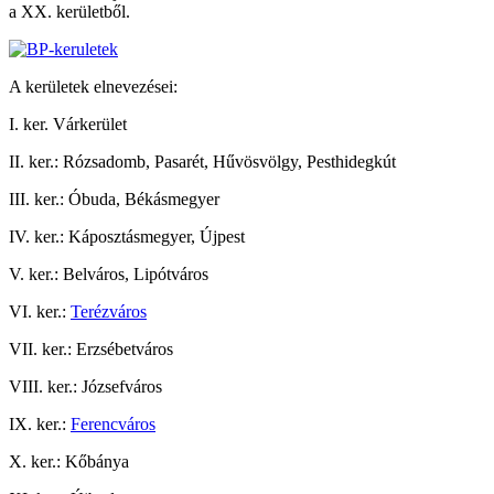
a XX. kerületből.
A kerületek elnevezései:
I. ker. Várkerület
II. ker.: Rózsadomb, Pasarét, Hűvösvölgy, Pesthidegkút
III. ker.: Óbuda, Békásmegyer
IV. ker.: Káposztásmegyer, Újpest
V. ker.: Belváros, Lipótváros
VI. ker.:
Terézváros
VII. ker.: Erzsébetváros
VIII. ker.: Józsefváros
IX. ker.:
Ferencváros
X. ker.: Kőbánya