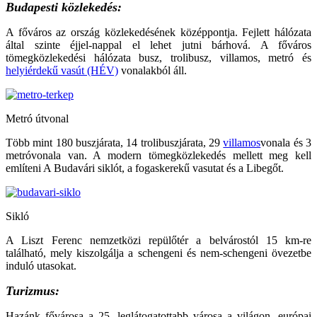
Budapesti közlekedés:
A főváros az ország közlekedésének középpontja. Fejlett hálózata
által szinte éjjel-nappal el lehet jutni bárhová. A főváros
tömegközlekedési hálózata busz, trolibusz, villamos, metró és
helyiérdekű vasút (HÉV)
vonalakból áll.
Metró útvonal
Több mint 180 buszjárata, 14 trolibuszjárata, 29
villamos
vonala és 3
metróvonala van. A modern tömegközlekedés mellett meg kell
említeni A Budavári siklót, a fogaskerekű vasutat és a Libegőt.
Sikló
A Liszt Ferenc nemzetközi repülőtér a belvárostól 15 km-re
található, mely kiszolgálja a schengeni és nem-schengeni övezetbe
induló utasokat.
Turizmus:
Hazánk fővárosa a 25. leglátogatottabb városa a világon, európai