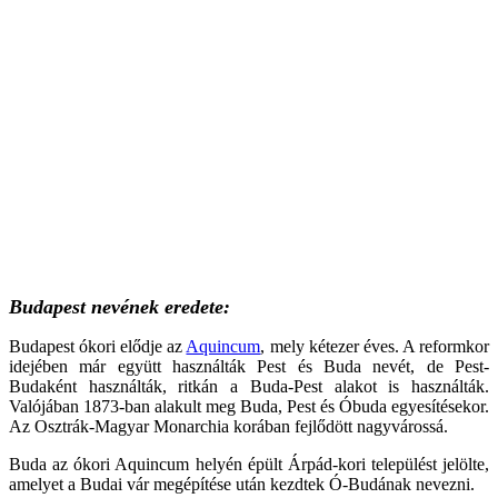
Budapest nevének eredete:
Budapest ókori elődje az
Aquincum
, mely kétezer éves. A reformkor
idejében már együtt használták Pest és Buda nevét, de Pest-
Budaként használták, ritkán a Buda-Pest alakot is használták.
Valójában 1873-ban alakult meg Buda, Pest és Óbuda egyesítésekor.
Az Osztrák-Magyar Monarchia korában fejlődött nagyvárossá.
Buda az ókori Aquincum helyén épült Árpád-kori települést jelölte,
amelyet a Budai vár megépítése után kezdtek Ó-Budának nevezni.