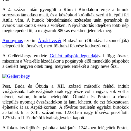
A 4. század után gyengült a Római Birodalom ereje a hunok
sorozatos támadása miatt, és a középkori krónikák szerint itt épült fel
Attila vára. A hunok birodalmának szétesése után germánok és
avarok uralkodtak ezen a vidéken. Népvándorlás idejében több nép
megtelepedett itt, a magyarok 880-as években jelentek meg.
Anonymus
szerint
Árpád vezér
Budaváron (Óbudával azonosítják)
telepedett le törzsével, mert földrajzi fekvése kedvező volt.
A Gellért-hegy eredete
Gellért püspök legendájá
val függ össze,
miszerint a Vata-féle lázadáskor a pogányok elől menekülő püspököt
a Gellért-hegyen öltek meg, melynek emlékét a hegy neve őrzi.
Pest, Buda és Óbuda a XII. század második felétől indult
virágzásnak. Lakosságának csak egy része volt magyar, sok volt a
német, vallon, francia betelepülő. Óbudán és Pesten a római
település nyomait évszázadokon át látni lehetett, de ezt fokozatosan
építették át az Árpád-korban. A főváros területén egyházi birtokok
alakultak ki a XIII. században. 1223-ban nagy tűzvész pusztított.
1230-ban II. Endrétől kiváltságlevelet kapott.
A fokozatos fejlődést gátolta a tatárjárás. 1241-ben felégették Pestet,