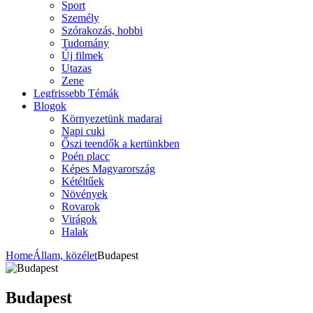
Sport
Személy
Szórakozás, hobbi
Tudomány
Új filmek
Utazas
Zene
Legfrissebb Témák
Blogok
Környezetünk madarai
Napi cuki
Őszi teendők a kertünkben
Poén placc
Képes Magyarország
Kétéltűek
Növények
Rovarok
Virágok
Halak
Home
Állam, közélet
Budapest
Budapest