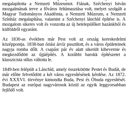
megalapította a Nemzeti Múzeumot. Fiának, Széchenyi István
mozgalmának terve a főváros feltámasztása volt, melyet szolgált a
Magyar Tudományos Akadémia, a Nemzeti Múzeum, a Nemzeti
Színház megalapítása, valamint a Széchenyi lánchíd építése is. A
mozgalom sikeres volt és vonzotta az új betelepülőket hazánkból és
külföldről egyaránt.
Az 1830-as években már Pest volt az ország kereskedelmi
középpontja. 1838-ban óriási árvíz pusztított, és a város épületeinek
nagyja romba dőlt. A csapást pár év alatt sikerült kihevernie és
megkezdődött az újjáépítés. A korábbi barokk építészetet a
klasszicista stílus váltotta le.
1849-ben felépült a Lánchíd, amely összekötötte Pestet és Budát, de
már előtte felvetődött a két város egyesítésének kérdése. Az 1872.
évi XXXVI. törvénye kimondta Buda, Pest és Óbuda egyesítését.
Budapest az európai nagyvárosok közül az egyik leggyorsabban
fejlődő volt.