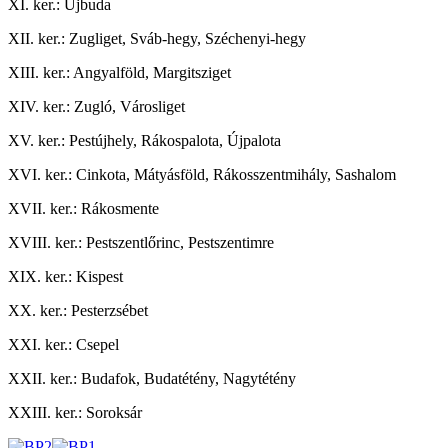
XI. ker.: Újbuda
XII. ker.: Zugliget, Sváb-hegy, Széchenyi-hegy
XIII. ker.: Angyalföld, Margitsziget
XIV. ker.: Zugló, Városliget
XV. ker.: Pestújhely, Rákospalota, Újpalota
XVI. ker.: Cinkota, Mátyásföld, Rákosszentmihály, Sashalom
XVII. ker.: Rákosmente
XVIII. ker.: Pestszentlőrinc, Pestszentimre
XIX. ker.: Kispest
XX. ker.: Pesterzsébet
XXI. ker.: Csepel
XXII. ker.: Budafok, Budatétény, Nagytétény
XXIII. ker.: Soroksár