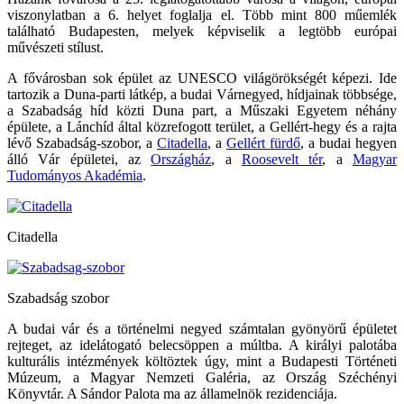
viszonylatban a 6. helyet foglalja el. Több mint 800 műemlék
található Budapesten, melyek képviselik a legtöbb európai
művészeti stílust.
A fővárosban sok épület az UNESCO világörökségét képezi. Ide
tartozik a Duna-parti látkép, a budai Várnegyed, hídjainak többsége,
a Szabadság híd közti Duna part, a Műszaki Egyetem néhány
épülete, a Lánchíd által közrefogott terület, a Gellért-hegy és a rajta
lévő Szabadság-szobor, a
Citadella
, a
Gellért fürdő
, a budai hegyen
álló Vár épületei, az
Országház
, a
Roosevelt tér
, a
Magyar
Tudományos Akadémia
.
Citadella
Szabadság szobor
A budai vár és a történelmi negyed számtalan gyönyörű épületet
rejteget, az idelátogató belecsöppen a múltba. A királyi palotába
kulturális intézmények költöztek úgy, mint a Budapesti Történeti
Múzeum, a Magyar Nemzeti Galéria, az Ország Széchényi
Könyvtár. A Sándor Palota ma az államelnök rezidenciája.