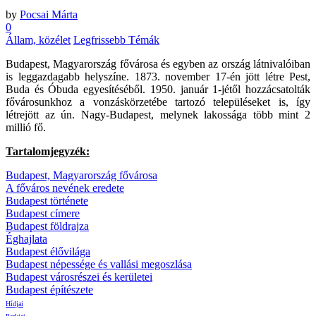
by
Pocsai Márta
0
Állam, közélet
Legfrissebb Témák
Budapest, Magyarország fővárosa és egyben az ország látnivalóiban
is leggazdagabb helyszíne. 1873. november 17-én jött létre Pest,
Buda és Óbuda egyesítéséből. 1950. január 1-jétől hozzácsatolták
fővárosunkhoz a vonzáskörzetébe tartozó településeket is, így
létrejött az ún. Nagy-Budapest, melynek lakossága több mint 2
millió fő.
Tartalomjegyzék:
Budapest, Magyarország fővárosa
A főváros nevének eredete
Budapest története
Budapest címere
Budapest földrajza
Éghajlata
Budapest élővilága
Budapest népessége és vallási megoszlása
Budapest városrészei és kerületei
Budapest építészete
Hídjai