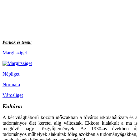
Parkok és terek:
Margitsziget
Népliget
Normafa
Városliget
Kultúra:
A két világháború közötti időszakban a főváros iskolahálózata és a
tudományos élet keretei alig változtak. Ekkora kialakult a ma is
meglévő nagy közgyűjtemények. Az 1930-as években új
tudományos műhelyek alakultak főleg azokban a tudományágakban,
amelyek még hiányoztak az egyetemekről.