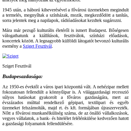
1945 után, a háború kiheverésével a fővárosi üzemekben megindult
a termelés, megnyíltak a színházak, mozik, megkezdődött a tanítás,
sorra jelentek meg a napilapok, rádióadásokat kezdtek sugározni.
Mára már pezsgő kulturális életéről is ismert Budapest. Bőségesen
válogathatunk a kiállítások, fesztiválok, színházi előadások,
koncertek között. A legnagyobb külföldi látogatót bevonzó kulturális
esemény a
Sziget Fesztivál
.
Sziget Fesztivál
Budapesazdasága:
Az 1950-es évektől a város ipari központtá vált. A nehézipar mellett
fokozatosan fellendült a könnyűipar is. A világgazdasági recesszió
súlyos hatásokat gyakorolt a főváros gazdaságára, mert az
évszázados múlttal rendelkező gépipari, textilipari és egyéb
üzemeket felszámolták, majd rt. és kft. formájában újraszervezték.
Nőtt a fővárosi munkanélküliség száma, de az önálló vállalkozások,
vegyes vállalatok, a bank- és hitelélet felélénkülése kedvezően hatott
a gazdasági folyamatok fellendülésére.