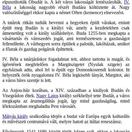
elpusztították Óbudát is. A két város lakosságát lemészárolták.
IV.
Béla
a lakosság nagyobb részét Budára költöztette át. Nagy
valószínűséggel ekkor kapta a német Often (kemence) elnevezést.
A tatárok ritkán tudták bevenni a hegyeken épült várakat, emiatt
épült meg Budán is a királyi vár, amely a kezdetekben csak
átmenetileg volt a király szálláshelye. Buda 1255-ben megkapta a
vásártartás és vámszedés jogát, ami természetesen a gazdaságot
fellendítette. A várhegyen sorra épültek a paloták, lakóházak, amiket
a főurak és gazdag polgárok építtettek.
IV. Béla a tatárjáráskor fogadalmat tett, ahhoz tartotta is magát, és
ígéretének megfelelően a Margitszigetet (Nyulak szigete) az
egyháznak adta, ahol fel is épült egy Domonkosrendi kolostor. Itt
helyezték örök nyugalomra IV. Béla legkisebb lányát, Margitot, aki
a város híres szentje is lett.
Az Anjou-ház korában, a XIV. században a királyok Budán és
Visegrádon éltek.
Nagy Lajos
királyi székhellyé tette Budát, a város
megkapta az árumegállítás jogát, így mind gazdaságilag, mind
lélekszámban meghaladta Pest városáét.
Mátyás király
uralkodása idején a budai vár Európa egyik kulturális
és művészeti centrumává vált, melyre hatott az itáliai reneszánsz.
Fővárosunk 1541-1686 között török kézen volt, ekkor a lakosság