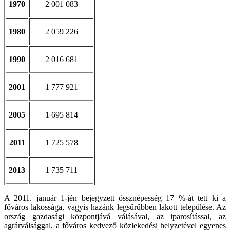
1970
2 001 083
1980
2 059 226
1990
2 016 681
2001
1 777 921
2005
1 695 814
2011
1 725 578
2013
1 735 711
A 2011. január 1-jén bejegyzett össznépesség 17 %-át tett ki a
főváros lakossága, vagyis hazánk legsűrűbben lakott települése. Az
ország gazdasági központjává válásával, az iparosítással, az
agrárválsággal, a főváros kedvező közlekedési helyzetével egyenes