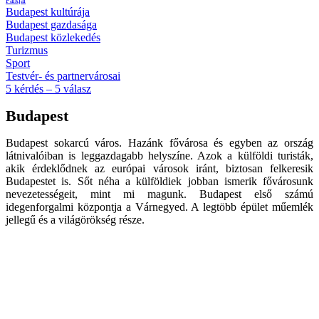
Parkjai
Budapest kultúrája
Budapest gazdasága
Budapest közlekedés
Turizmus
Sport
Testvér- és partnervárosai
5 kérdés – 5 válasz
Budapest
Budapest sokarcú város. Hazánk fővárosa és egyben az ország
látnivalóiban is leggazdagabb helyszíne. Azok a külföldi turisták,
akik érdeklődnek az európai városok iránt, biztosan felkeresik
Budapestet is. Sőt néha a külföldiek jobban ismerik fővárosunk
nevezetességeit, mint mi magunk. Budapest első számú
idegenforgalmi központja a Várnegyed. A legtöbb épület műemlék
jellegű és a világörökség része.