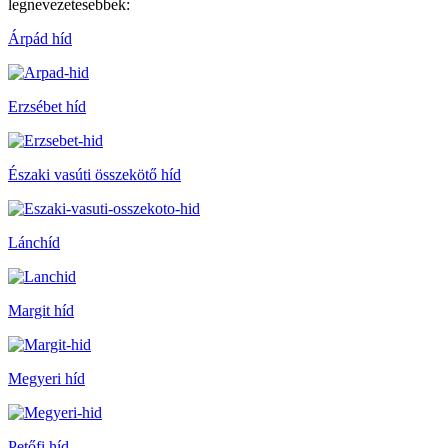
legnevezetesebbek:
Árpád híd
Erzsébet híd
Északi vasúti összekötő híd
Lánchíd
Margit híd
Megyeri híd
Petőfi híd