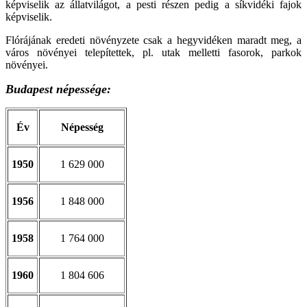
képviselik az állatvilágot, a pesti részen pedig a síkvidéki fajok
képviselik.
Flórájának eredeti növényzete csak a hegyvidéken maradt meg, a
város növényei telepítettek, pl. utak melletti fasorok, parkok
növényei.
Budapest népessége:
Év
Népesség
1950
1 629 000
1956
1 848 000
1958
1 764 000
1960
1 804 606